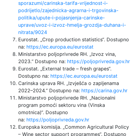
sporazumi/carinska-tarifa-vrijednost-i-
podrijetlo/zajednicka-agrarna-i-trgovinska-
politika/upute-i-pojasnjenja-carinske-
uprave/uvoz-i-izvoz-hmelja-grozdja-duhana-i-
nitrata/9024
Eurostat. „Crop production statistics“. Dostupno
na:
https://ec.europa.eu/eurostat
Ministarstvo poljoprivrede RH. „Izvoz vina,
2023.“ Dostupno na:
https://poljoprivreda.gov.hr
Eurostat. „External trade – fresh grapes“.
Dostupno na:
https://ec.europa.eu/eurostat
Carinska uprava RH. „Izvješća o zapljenama
2022–2024.“ Dostupno na:
https://carina.gov.hr
Ministarstvo poljoprivrede RH. „Nacionalni
program pomoći sektoru vina (Vinska
omotnica)“. Dostupno
na:
https://poljoprivreda.gov.hr
Europska komisija. „Common Agricultural Policy
– Wine sector support programmes“. Dostupno