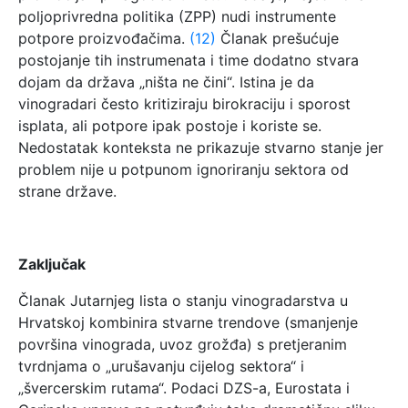
poljoprivredna politika (ZPP) nudi instrumente
potpore proizvođačima.
(12)
Članak prešućuje
postojanje tih instrumenata i time dodatno stvara
dojam da država „ništa ne čini“. Istina je da
vinogradari često kritiziraju birokraciju i sporost
isplata, ali potpore ipak postoje i koriste se.
Nedostatak konteksta ne prikazuje stvarno stanje jer
problem nije u potpunom ignoriranju sektora od
strane države.
Zaključak
Članak Jutarnjeg lista o stanju vinogradarstva u
Hrvatskoj kombinira stvarne trendove (smanjenje
površina vinograda, uvoz grožđa) s pretjeranim
tvrdnjama o „urušavanju cijelog sektora“ i
„švercerskim rutama“. Podaci DZS-a, Eurostata i