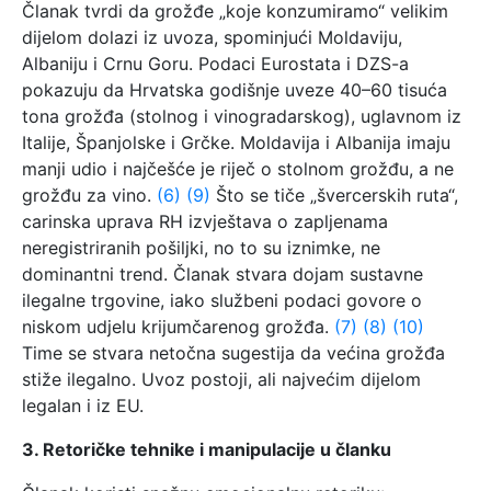
Članak tvrdi da grožđe „koje konzumiramo“ velikim
dijelom dolazi iz uvoza, spominjući Moldaviju,
Albaniju i Crnu Goru. Podaci Eurostata i DZS-a
pokazuju da Hrvatska godišnje uveze 40–60 tisuća
tona grožđa (stolnog i vinogradarskog), uglavnom iz
Italije, Španjolske i Grčke. Moldavija i Albanija imaju
manji udio i najčešće je riječ o stolnom grožđu, a ne
grožđu za vino.
(6)
(9)
Što se tiče „švercerskih ruta“,
carinska uprava RH izvještava o zapljenama
neregistriranih pošiljki, no to su iznimke, ne
dominantni trend. Članak stvara dojam sustavne
ilegalne trgovine, iako službeni podaci govore o
niskom udjelu krijumčarenog grožđa.
(7)
(8)
(10)
Time se stvara netočna sugestija da većina grožđa
stiže ilegalno. Uvoz postoji, ali najvećim dijelom
legalan i iz EU.
3. Retoričke tehnike i manipulacije u članku