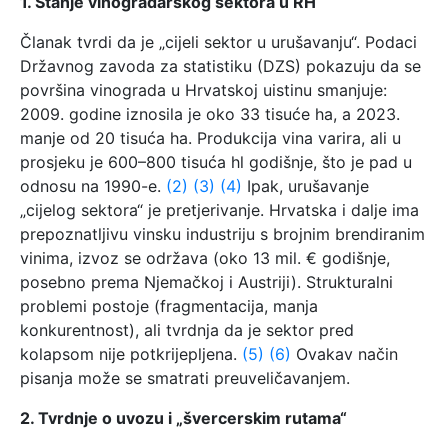
1. Stanje vinogradarskog sektora u RH
Članak tvrdi da je „cijeli sektor u urušavanju“. Podaci
Državnog zavoda za statistiku (DZS) pokazuju da se
površina vinograda u Hrvatskoj uistinu smanjuje:
2009. godine iznosila je oko 33 tisuće ha, a 2023.
manje od 20 tisuća ha. Produkcija vina varira, ali u
prosjeku je 600–800 tisuća hl godišnje, što je pad u
odnosu na 1990-e.
(2)
(3)
(4)
Ipak, urušavanje
„cijelog sektora“ je pretjerivanje. Hrvatska i dalje ima
prepoznatljivu vinsku industriju s brojnim brendiranim
vinima, izvoz se održava (oko 13 mil. € godišnje,
posebno prema Njemačkoj i Austriji). Strukturalni
problemi postoje (fragmentacija, manja
konkurentnost), ali tvrdnja da je sektor pred
kolapsom nije potkrijepljena.
(5)
(6)
Ovakav način
pisanja može se smatrati preuveličavanjem.
2. Tvrdnje o uvozu i „švercerskim rutama“