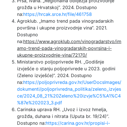
Prša, Ivana. „Regionalna obilježja proizvodnje
grožđa u Hrvatskoj“. 2024. Dostupno
na:
https://hrcak.srce.hr/file/461758
Agroklub. „Imamo trend pada vinogradarskih
površina i ukupne proizvodnje vina“. 2021.
Dostupno
na:
https://www.agroklub.com/vinogradarstvo/im
amo-trend-pada-vinogradarskih-povrsina-i-
ukupne-proizvodnje-vina/72170/
Ministarstvo poljoprivrede RH. „Godišnje
izvješće o stanju poljoprivrede u 2023. godini
(Zeleno izvješće)“. 2024. Dostupno
na:
https://poljoprivreda.gov.hr/UserDocsImages/
dokumenti/poljoprivredna_politika/zeleno_izvjes
ce/2024_08_21%20Zeleno%20izvje%C5%A1%C4
%87e%202023_3.pdf
Carinska uprava RH. „Uvoz i izvoz hmelja,
grožđa, duhana i nitrata (Uputa br. 19/24)“.
Dostupno na:
https://carina.gov.hr/propisi-i-