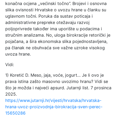
konačna ocjena ,,većinski točno”. Brojevi i osnovna
slika ovisnosti Hrvatske o uvozu hrane u članku su
uglavnom točni. Poruka da sustav poticaja i
administrativne prepreke otežavaju razvoj
poljoprivrede također ima uporište u podacima i
stručnim analizama. No, uloga birokracije retorički je
pojačana, a šira ekonomska slika pojednostavljena,
pa članak ne obuhvaća sve važne uzroke visokog
uvoza hrane.
Vidi:
1) Koretić D. Meso, jaja, voće, jogurt… Je li ovo je
prava istina zašto masovno uvozimo hranu? Vidi se
što je možda i najveći apsurd. Jutarnji list. 7 prosinca
2025.
https://www.jutarnji.hr/vijesti/hrvatska/hrvatska-
hrana-uvoz-proizvodnja-birokracija-sven-perec-
15650286