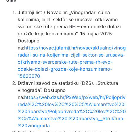
Vidi:
Jutarnji list / Novac.hr. „Vinogradari su na
koljenima, cijeli sektor se urušava: otkrivamo
švercerske rute prema RH – evo odakle dolazi
grožđe koje konzumiramo“. 15. rujna 2025.
Dostupno
na:
https://novac.jutarnji.hr/novac/aktualno/vinog
radari-su-na-koljenima-cijeli-sektor-se-urusava-
otkrivamo-svercerske-rute-prema-rh-evo-
odakle-dolazi-grozde-koje-konzumiramo-
15623070
Državni zavod za statistiku (DZS). „Struktura
vinograda“. Dostupno
na:
https://web.dzs.hr/PxWeb/pxweb/hr/Poljopriv
reda%2C%20lov%2C%20%C5%A1umarstvo%20i
%20ribarstvo/Poljoprivreda%2C%20lov%2C%20
%C5%A1umarstvo%20i%20ribarstvo__Struktura
%20vinograda