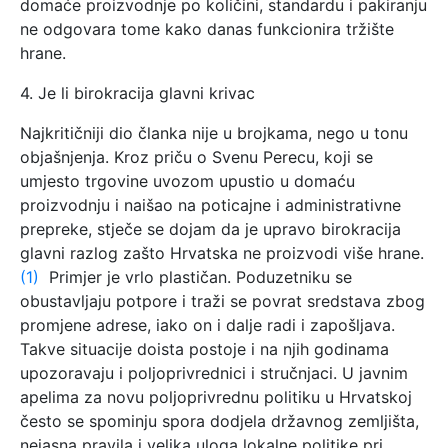
domaće proizvodnje po količini, standardu i pakiranju
ne odgovara tome kako danas funkcionira tržište
hrane.
4. Je li birokracija glavni krivac
Najkritičniji dio članka nije u brojkama, nego u tonu
objašnjenja. Kroz priču o Svenu Perecu, koji se
umjesto trgovine uvozom upustio u domaću
proizvodnju i naišao na poticajne i administrativne
prepreke, stječe se dojam da je upravo birokracija
glavni razlog zašto Hrvatska ne proizvodi više hrane.
(1)
Primjer je vrlo plastičan. Poduzetniku se
obustavljaju potpore i traži se povrat sredstava zbog
promjene adrese, iako on i dalje radi i zapošljava.
Takve situacije doista postoje i na njih godinama
upozoravaju i poljoprivrednici i stručnjaci. U javnim
apelima za novu poljoprivrednu politiku u Hrvatskoj
često se spominju spora dodjela državnog zemljišta,
nejasna pravila i velika uloga lokalne politike pri