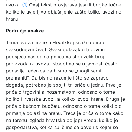
uvoza.
(1)
Ovaj tekst provjerava jesu li brojke točne i
koliko je uvjerljivo objašnjenje zašto toliko uvozimo
hranu.
Područje analize
Tema uvoza hrane u Hrvatskoj snažno dira u
svakodnevni život. Svaki odlazak u trgovinu
podsjeća nas da na policama stoji velik broj
proizvoda iz uvoza. Istodobno se u javnosti često
ponavlja rečenica da bismo se „mogli sami
prehraniti“. Da bismo razumjeli što se zapravo
događa, potrebno je spojiti tri priče u jednu. Prva je
priča o trgovini s inozemstvom, odnosno o tome
koliko Hrvatska uvozi, a koliko izvozi hrane. Druga je
priča o kućnom budžetu, odnosno o tome koliki dio
primanja odlazi na hranu. Treća je priča o tome kako
na terenu izgleda hrvatska poljoprivreda, koliko je
gospodarstva, kolika su, čime se bave i s kojim se