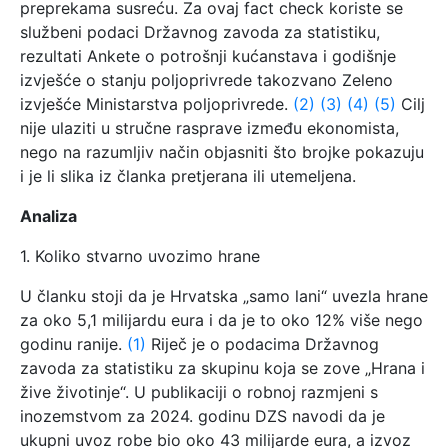
preprekama susreću. Za ovaj fact check koriste se
službeni podaci Državnog zavoda za statistiku,
rezultati Ankete o potrošnji kućanstava i godišnje
izvješće o stanju poljoprivrede takozvano Zeleno
izvješće Ministarstva poljoprivrede.
(2)
(3)
(4)
(5)
Cilj
nije ulaziti u stručne rasprave između ekonomista,
nego na razumljiv način objasniti što brojke pokazuju
i je li slika iz članka pretjerana ili utemeljena.
Analiza
1. Koliko stvarno uvozimo hrane
U članku stoji da je Hrvatska „samo lani“ uvezla hrane
za oko 5,1 milijardu eura i da je to oko 12% više nego
godinu ranije.
(1)
Riječ je o podacima Državnog
zavoda za statistiku za skupinu koja se zove „Hrana i
žive životinje“. U publikaciji o robnoj razmjeni s
inozemstvom za 2024. godinu DZS navodi da je
ukupni uvoz robe bio oko 43 milijarde eura, a izvoz