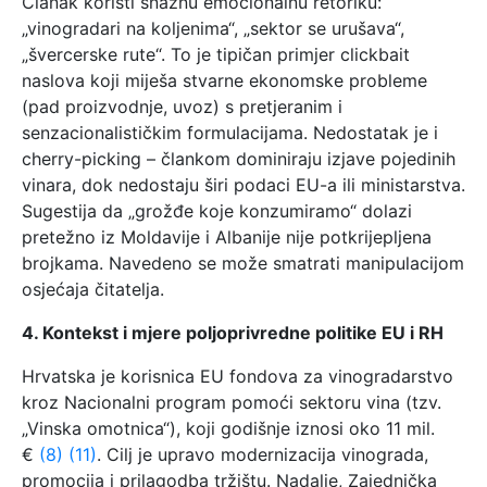
Članak koristi snažnu emocionalnu retoriku:
„vinogradari na koljenima“, „sektor se urušava“,
„švercerske rute“. To je tipičan primjer clickbait
naslova koji miješa stvarne ekonomske probleme
(pad proizvodnje, uvoz) s pretjeranim i
senzacionalističkim formulacijama. Nedostatak je i
cherry-picking – člankom dominiraju izjave pojedinih
vinara, dok nedostaju širi podaci EU-a ili ministarstva.
Sugestija da „grožđe koje konzumiramo“ dolazi
pretežno iz Moldavije i Albanije nije potkrijepljena
brojkama. Navedeno se može smatrati manipulacijom
osjećaja čitatelja.
4. Kontekst i mjere poljoprivredne politike EU i RH
Hrvatska je korisnica EU fondova za vinogradarstvo
kroz Nacionalni program pomoći sektoru vina (tzv.
„Vinska omotnica“), koji godišnje iznosi oko 11 mil.
€
(8)
(11)
. Cilj je upravo modernizacija vinograda,
promocija i prilagodba tržištu. Nadalje, Zajednička