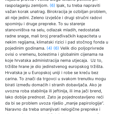
raspolaganju zemljom.
(6)
Ipak, tu treba napraviti
važan korak unatrag. Birokracija je ozbiljan problem,
ali nije jedini. Zeleno izvješće i drugi stručni radovi
spominju i druge prepreke. To su starenje
stanovništva na selu, odlazak mladih, nedostatak
radne snage, mali broj prerađivačkih kapaciteta u
nekim regijama, klimatski rizici i pad stočnog fonda u
pojedinim godinama.
(4)
(6)
Velik dio poljoprivrede
ovisi o vremenu, bolestima i globalnim cijenama na
koje hrvatska administracija nema utjecaja. Uz to,
tržište hrane je dio jedinstvenog europskog tržišta.
Hrvatska je u Europskoj uniji i robe se kreću bez
carina. To znači da trgovci u svakom trenutku mogu
birati između domaćih i stranih dobavljača. Ako je
uvozna roba stabilnija ili jeftinija, ili ima jači brend,
lako dobije prednost. Zato je pojednostavljeno reći
da bi se problem uvoza riješio „manje papirologije“.
Naravno da treba smanjivati nelogične prepreke i