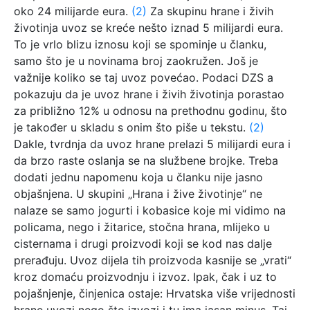
oko 24 milijarde eura.
(2)
Za skupinu hrane i živih
životinja uvoz se kreće nešto iznad 5 milijardi eura.
To je vrlo blizu iznosu koji se spominje u članku,
samo što je u novinama broj zaokružen. Još je
važnije koliko se taj uvoz povećao. Podaci DZS a
pokazuju da je uvoz hrane i živih životinja porastao
za približno 12% u odnosu na prethodnu godinu, što
je također u skladu s onim što piše u tekstu.
(2)
Dakle, tvrdnja da uvoz hrane prelazi 5 milijardi eura i
da brzo raste oslanja se na službene brojke. Treba
dodati jednu napomenu koja u članku nije jasno
objašnjena. U skupini „Hrana i žive životinje“ ne
nalaze se samo jogurti i kobasice koje mi vidimo na
policama, nego i žitarice, stočna hrana, mlijeko u
cisternama i drugi proizvodi koji se kod nas dalje
prerađuju. Uvoz dijela tih proizvoda kasnije se „vrati“
kroz domaću proizvodnju i izvoz. Ipak, čak i uz to
pojašnjenje, činjenica ostaje: Hrvatska više vrijednosti