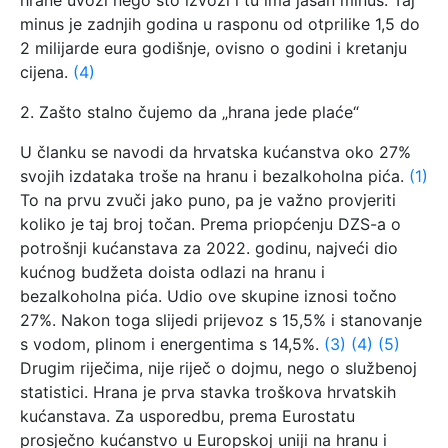
hrane uvozi nego što izvozi i tu ima jasan minus. Taj
minus je zadnjih godina u rasponu od otprilike 1,5 do
2 milijarde eura godišnje, ovisno o godini i kretanju
cijena.
(4)
2. Zašto stalno čujemo da „hrana jede plaće“
U članku se navodi da hrvatska kućanstva oko 27%
svojih izdataka troše na hranu i bezalkoholna pića.
(1)
To na prvu zvuči jako puno, pa je važno provjeriti
koliko je taj broj točan. Prema priopćenju DZS-a o
potrošnji kućanstava za 2022. godinu, najveći dio
kućnog budžeta doista odlazi na hranu i
bezalkoholna pića. Udio ove skupine iznosi točno
27%. Nakon toga slijedi prijevoz s 15,5% i stanovanje
s vodom, plinom i energentima s 14,5%.
(3)
(4)
(5)
Drugim riječima, nije riječ o dojmu, nego o službenoj
statistici. Hrana je prva stavka troškova hrvatskih
kućanstava. Za usporedbu, prema Eurostatu
prosječno kućanstvo u Europskoj uniji na hranu i