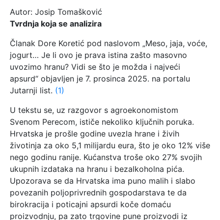
Autor: Josip Tomašković
Tvrdnja koja se analizira
Članak Dore Koretić pod naslovom „Meso, jaja, voće,
jogurt… Je li ovo je prava istina zašto masovno
uvozimo hranu? Vidi se što je možda i najveći
apsurd“ objavljen je 7. prosinca 2025. na portalu
Jutarnji list.
(1)
U tekstu se, uz razgovor s agroekonomistom
Svenom Perecom, ističe nekoliko ključnih poruka.
Hrvatska je prošle godine uvezla hrane i živih
životinja za oko 5,1 milijardu eura, što je oko 12% više
nego godinu ranije. Kućanstva troše oko 27% svojih
ukupnih izdataka na hranu i bezalkoholna pića.
Upozorava se da Hrvatska ima puno malih i slabo
povezanih poljoprivrednih gospodarstava te da
birokracija i poticajni apsurdi koče domaću
proizvodnju, pa zato trgovine pune proizvodi iz