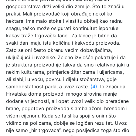
gospodarstava drži veliki dio zemlje. Što to znači u
praksi. Mali proizvođač koji obrađuje nekoliko
hektara, ima malo stoke i vlastitu obitelj kao radnu
snagu, teško može osigurati kontinuitet isporuke
kakav traže trgovački lanci. Za lance je bitno da
svaki dan imaju istu količinu i kakvoću proizvoda.
Zato se oni često okrenu većim dobavljačima,
uključujući i uvoznike. Zeleno izvješće pokazuje i da
je struktura proizvodnje takva da smo relativno jaki u
nekim kulturama, primjerice žitaricama i uljaricama,
ali slabiji u voću, povrću i dijelu stočarstva, gdje
samodostatnost pada, a uvoz raste.
(4)
To znači da
Hrvatska doma proizvodi mnogo sirovina manje
dodane vrijednosti, ali opet uvozi velik dio prerađene
hrane, pogotovo proizvoda s ambalažom, brendom i
višom cijenom. Kada se ta slika spoji s onim što
vidimo na policama, dobije se logičan rezultat. Uvoz
nije samo „hir trgovaca“, nego posljedica toga što dio