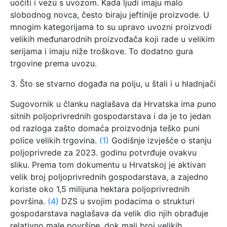
uočiti i vezu s uvozom. Kada ljudi imaju malo
slobodnog novca, često biraju jeftinije proizvode. U
mnogim kategorijama to su upravo uvozni proizvodi
velikih međunarodnih proizvođača koji rade u velikim
serijama i imaju niže troškove. To dodatno gura
trgovine prema uvozu.
3. Što se stvarno događa na polju, u štali i u hladnjači
Sugovornik u članku naglašava da Hrvatska ima puno
sitnih poljoprivrednih gospodarstava i da je to jedan
od razloga zašto domaća proizvodnja teško puni
police velikih trgovina.
(1)
Godišnje izvješće o stanju
poljoprivrede za 2023. godinu potvrđuje ovakvu
sliku. Prema tom dokumentu u Hrvatskoj je aktivan
velik broj poljoprivrednih gospodarstava, a zajedno
koriste oko 1,5 milijuna hektara poljoprivrednih
površina.
(4)
DZS u svojim podacima o strukturi
gospodarstava naglašava da velik dio njih obrađuje
relativno male površine, dok mali broj velikih