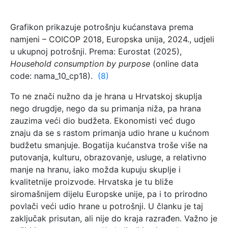
Grafikon prikazuje potrošnju kućanstava prema
namjeni – COICOP 2018, Europska unija, 2024., udjeli
u ukupnoj potrošnji. Prema: Eurostat (2025),
Household consumption by purpose
(online data
code: nama_10_cp18).
(8)
To ne znači nužno da je hrana u Hrvatskoj skuplja
nego drugdje, nego da su primanja niža, pa hrana
zauzima veći dio budžeta. Ekonomisti već dugo
znaju da se s rastom primanja udio hrane u kućnom
budžetu smanjuje. Bogatija kućanstva troše više na
putovanja, kulturu, obrazovanje, usluge, a relativno
manje na hranu, iako možda kupuju skuplje i
kvalitetnije proizvode. Hrvatska je tu bliže
siromašnijem dijelu Europske unije, pa i to prirodno
povlači veći udio hrane u potrošnji. U članku je taj
zaključak prisutan, ali nije do kraja razrađen. Važno je