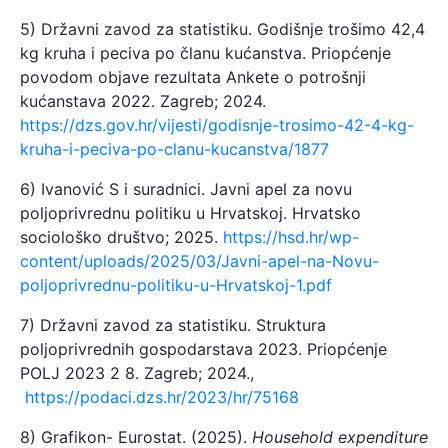
5) Državni zavod za statistiku. Godišnje trošimo 42,4
kg kruha i peciva po članu kućanstva. Priopćenje
povodom objave rezultata Ankete o potrošnji
kućanstava 2022. Zagreb; 2024.
https://dzs.gov.hr/vijesti/godisnje-trosimo-42-4-kg-
kruha-i-peciva-po-clanu-kucanstva/1877
6) Ivanović S i suradnici. Javni apel za novu
poljoprivrednu politiku u Hrvatskoj. Hrvatsko
sociološko društvo; 2025.
https://hsd.hr/wp-
content/uploads/2025/03/Javni-apel-na-Novu-
poljoprivrednu-politiku-u-Hrvatskoj-1.pdf
7) Državni zavod za statistiku. Struktura
poljoprivrednih gospodarstava 2023. Priopćenje
POLJ 2023 2 8. Zagreb; 2024.,
https://podaci.dzs.hr/2023/hr/75168
8) Grafikon- Eurostat. (2025).
Household expenditure