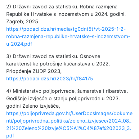
2) Državni zavod za statistiku. Robna razmjena
Republike Hrvatske s inozemstvom u 2024. godini.
Zagreb; 2025.
https://podaci.dzs.hr/media/tg0dnt5t/vt-2025-1-2-
robna-razmjena-republike-hrvatske-s-inozemstvom-
u-2024.pdf
3) Državni zavod za statistiku. Osnovne
karakteristike potrošnje kućanstava u 2022.
Priopćenje ZUDP 2023,
https://podaci.dzs.hr/2023/hr/f84175
4) Ministarstvo poljoprivrede, šumarstva i ribarstva.
Godišnje izvješće o stanju poljoprivrede u 2023.
godini Zeleno izvješće,
https://poljoprivreda.gov.hr/UserDocsImages/dokume
nti/poljoprivredna_politika/zeleno_izvjesce/2024_08_
21%20Zeleno%20izvje%C5%A1%C4%87e%202023_3.
pdf