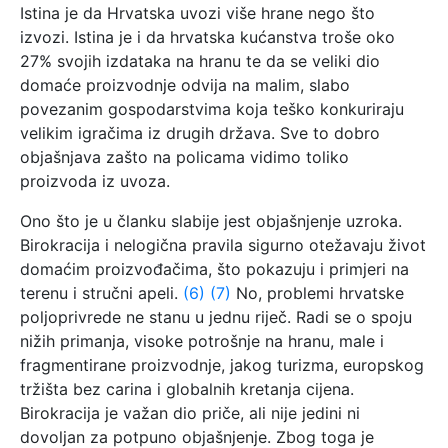
Istina je da Hrvatska uvozi više hrane nego što
izvozi. Istina je i da hrvatska kućanstva troše oko
27% svojih izdataka na hranu te da se veliki dio
domaće proizvodnje odvija na malim, slabo
povezanim gospodarstvima koja teško konkuriraju
velikim igračima iz drugih država. Sve to dobro
objašnjava zašto na policama vidimo toliko
proizvoda iz uvoza.
Ono što je u članku slabije jest objašnjenje uzroka.
Birokracija i nelogična pravila sigurno otežavaju život
domaćim proizvođačima, što pokazuju i primjeri na
terenu i stručni apeli.
(6)
(7)
No, problemi hrvatske
poljoprivrede ne stanu u jednu riječ. Radi se o spoju
nižih primanja, visoke potrošnje na hranu, male i
fragmentirane proizvodnje, jakog turizma, europskog
tržišta bez carina i globalnih kretanja cijena.
Birokracija je važan dio priče, ali nije jedini ni
dovoljan za potpuno objašnjenje. Zbog toga je