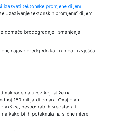
 izazvati tektonske promjene diljem
te „izazivanje tektonskih promjena“ diljem
cije domaće brodogradnje i smanjenja
upni, najave predsjednika Trumpa i izvješća
ti naknade na uvoz koji stiže na
ednoj 150 milijardi dolara. Ovaj plan
olakšica, bespovratnih sredstava i
ma kako bi ih potaknula na slične mjere