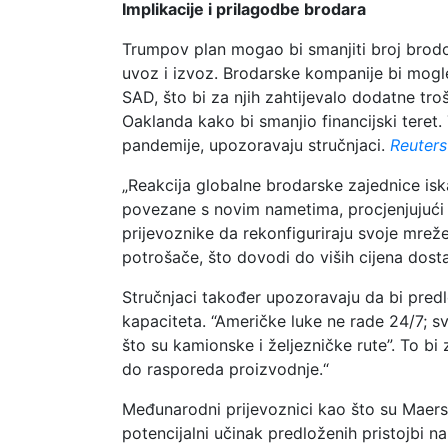
Implikacije i prilagodbe brodara
Trumpov plan mogao bi smanjiti broj brodo
uvoz i izvoz. Brodarske kompanije bi mogle b
SAD, što bi za njih zahtijevalo dodatne tro
Oaklanda kako bi smanjio financijski teret.
pandemije, upozoravaju stručnjaci.
Reuters
„Reakcija globalne brodarske zajednice isk
povezane s novim nametima, procjenjujući da
prijevoznike da rekonfiguriraju svoje mre
potrošače, što dovodi do viših cijena dost
Stručnjaci također upozoravaju da bi pred
kapaciteta. “Američke luke ne rade 24/7; s
što su kamionske i željezničke rute”. To bi
do rasporeda proizvodnje.“
Međunarodni prijevoznici kao što su Maersk
potencijalni učinak predloženih pristojbi n