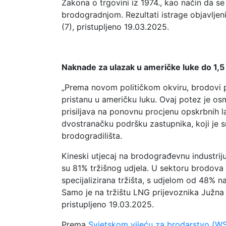
Zakona o trgovini iz 1974., kao način da s
brodogradnjom. Rezultati istrage objavlje
(7), pristupljeno 19.03.2025.
Naknade za ulazak u američke luke do 1,5 
„Prema novom političkom okviru, brodovi pr
pristanu u američku luku. Ovaj potez je osm
prisiljava na ponovnu procjenu opskrbnih l
dvostranačku podršku zastupnika, koji je 
brodogradilišta.
Kineski utjecaj na brodograđevnu industrij
su 81% tržišnog udjela. U sektoru brodova z
specijalizirana tržišta, s udjelom od 48% 
Samo je na tržištu LNG prijevoznika Južna
pristupljeno 19.03.2025.
Prema
Svjetskom vijeću za brodarstvo (W