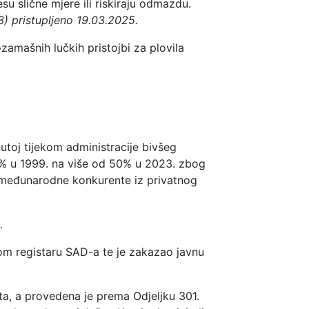
 slične mjere ili riskiraju odmazdu.
3) pristupljeno 19.03.2025.
amašnih lučkih pristojbi za plovila
utoj tijekom administracije bivšeg
5% u 1999. na više od 50% u 2023. zbog
u međunarodne konkurente iz privatnog
.
om registaru SAD-a te je zakazao javnu
ata, a provedena je prema Odjeljku 301.