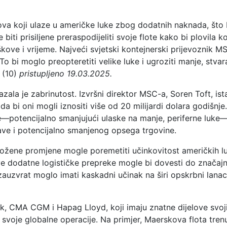
va koji ulaze u američke luke zbog dodatnih naknada, što b
iti prisiljene preraspodijeliti svoje flote kako bi plovila k
škove i vrijeme. Najveći svjetski kontejnerski prijevoznik 
 To bi moglo preopteretiti velike luke i ugroziti manje, stva
(10)
pristupljeno 19.03.2025.
azala je zabrinutost. Izvršni direktor MSC-a, Soren Toft, i
 bi oni mogli iznositi više od 20 milijardi dolara godišnje. 
že—potencijalno smanjujući ulaske na manje, periferne luke
ave i potencijalno smanjenog opsega trgovine.
ložene promjene mogle poremetiti učinkovitost američkih l
ve dodatne logističke prepreke mogle bi dovesti do značajn
 zauzvrat moglo imati kaskadni učinak na širi opskrbni lanac
, CMA CGM i Hapag Lloyd, koji imaju znatne dijelove svojih 
a svoje globalne operacije. Na primjer, Maerskova flota tre