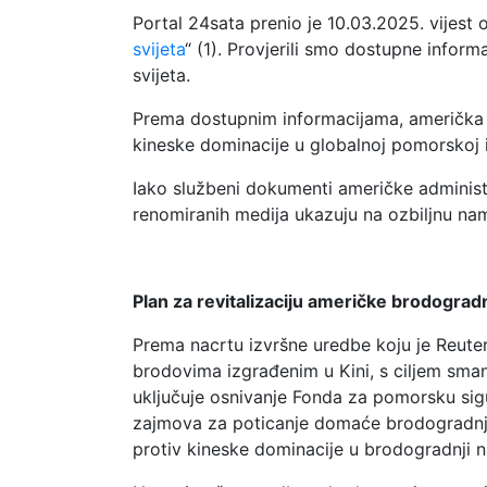
Portal 24sata prenio je 10.03.2025. vijest 
svijeta
“ (1). Provjerili smo dostupne infor
svijeta.
Prema dostupnim informacijama, američka a
kineske dominacije u globalnoj pomorskoj in
Iako službeni dokumenti američke administr
renomiranih medija ukazuju na ozbiljnu na
Plan za revitalizaciju američke brodograd
Prema nacrtu izvršne uredbe koju je Reuter
brodovima izgrađenim u Kini, s ciljem smanj
uključuje osnivanje Fonda za pomorsku sigu
zajmova za poticanje domaće brodogradnje.
protiv kineske dominacije u brodogradnji 