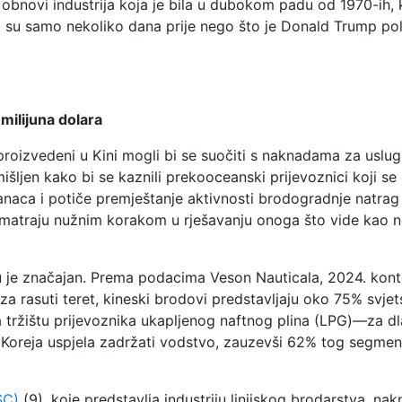
e obnovi industrija koja je bila u dubokom padu od 1970-ih,
ni su samo nekoliko dana prije nego što je Donald Trump po
milijuna dolara
oizvedeni u Kini mogli bi se suočiti s naknadama za usluge
išljen kako bi se kaznili prekooceanski prijevoznici koji s
anaca i potiče premještanje aktivnosti brodogradnje natrag 
smatraju nužnim korakom u rješavanju onoga što vide kao 
u je značajan. Prema podacima Veson Nauticala, 2024. kont
a rasuti teret, kineski brodovi predstavljaju oko 75% svjets
na tržištu prijevoznika ukapljenog naftnog plina (LPG)—za d
 Koreja uspjela zadržati vodstvo, zauzevši 62% tog segmen
SC)
(9), koje predstavlja industriju linijskog brodarstva, n