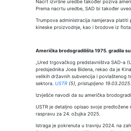
Nacrt izvršne uredbe također poziva američ
Prema nacrtu uredbe, SAD bi također uveo
Trumpova administracija namjerava platiti
kineske proizvodnje, kao i brodove iz flota
Američka brodogradilišta 1975. gradila su
„Ured trgovačkog predstavništva SAD-a (
predsjednika Joea Bidena, rekao da je Kin
velikih državnih subvencija i povlaštenog
sektora.
USTR
(5), pristupljeno 19.03.2025
Izvješće navodi da su američka brodogradil
USTR je detaljno opisao svoje predložene 
raspravu za 24. ožujka 2025.
Istraga je pokrenuta u travnju 2024. na zah