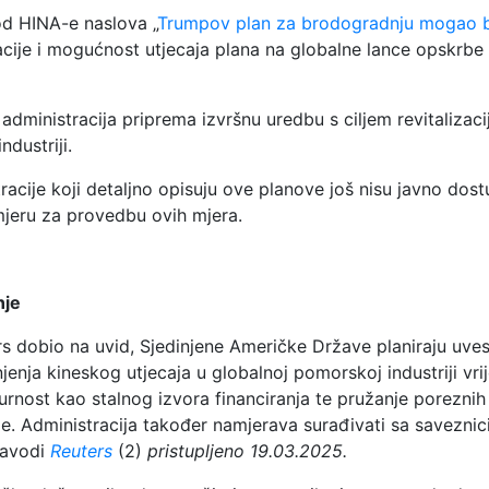
od HINA-e naslova „
Trumpov plan za brodogradnju mogao bi
macije i mogućnost utjecaja plana na globalne lance opskrbe 
dministracija priprema izvršnu uredbu s ciljem revitaliza
dustriji.
acije koji detaljno opisuju ove planove još nisu javno dost
mjeru za provedbu ovih mjera.
nje
s dobio na uvid, Sjedinjene Američke Države planiraju uves
enja kineskog utjecaja u globalnoj pomorskoj industriji vrij
rnost kao stalnog izvora financiranja te pružanje poreznih 
 Administracija također namjerava surađivati sa saveznici
navodi
Reuters
(2)
pristupljeno 19.03.2025.