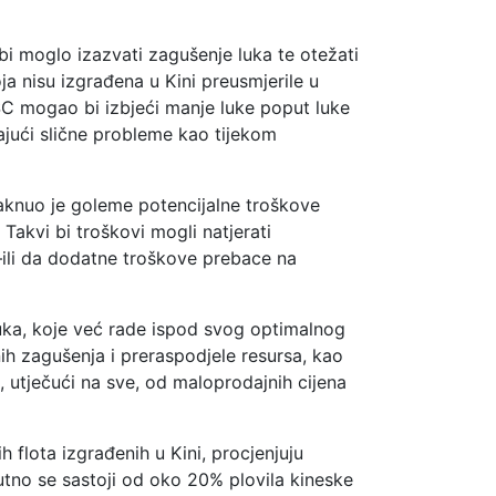
i moglo izazvati zagušenje luka te otežati
oja nisu izgrađena u Kini preusmjerile u
MSC mogao bi izbjeći manje luke poput luke
rajući slične probleme kao tijekom
staknuo je goleme potencijalne troškove
Takvi bi troškovi mogli natjerati
—ili da dodatne troškove prebace na
uka, koje već rade ispod svog optimalnog
ih zagušenja i preraspodjele resursa, kao
, utječući na sve, od maloprodajnih cijena
flota izgrađenih u Kini, procjenjuju
nutno se sastoji od oko 20% plovila kineske