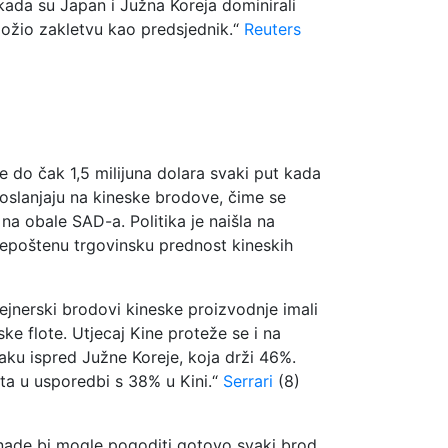
 kada su Japan i Južna Koreja dominirali
ložio zakletvu kao predsjednik.“
Reuters
 do čak 1,5 milijuna dolara svaki put kada
e oslanjaju na kineske brodove, čime se
na obale SAD-a. Politika je naišla na
nepoštenu trgovinsku prednost kineskih
ejnerski brodovi kineske proizvodnje imali
ke flote. Utjecaj Kine proteže se i na
laku ispred Južne Koreje, koja drži 46%.
ta u usporedbi s 38% u Kini.“
Serrari
(8)
aknade bi mogle pogoditi gotovo svaki brod