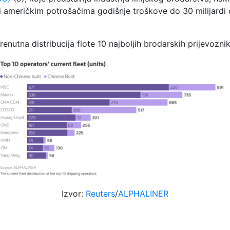
i američkim potrošačima godišnje troškove do 30 milijardi d
renutna distribucija flote 10 najboljih brodarskih prijevozni
Izvor:
Reuters
/
ALPHALINER