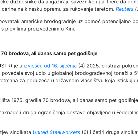
ke dužnosnike da angažiraju saveznike i partnere da donesu
 carine na kinesku opremu za rukovanje teretom.
Reuters
(
 povratak američke brodogradnje uz pomoć potencijalno poz
 s plovilima proizvedenim u Kini.
 70 brodova, ali danas samo pet godišnje
USTR) je u
izvješću od 16. siječnja
(4) 2025. o istrazi pokren
a povećala svoj udio u globalnoj brodograđevnoj tonaži s 
 tretmana za poduzeća u državnom vlasništvu koja istiskuj
.
išta 1975. gradila 70 brodova, ali danas samo pet godišnje
naknade i druga ograničenja dostave objavljene u Federaln
tjev sindikata
United Steelworkers
(6) i četiri druga sindik