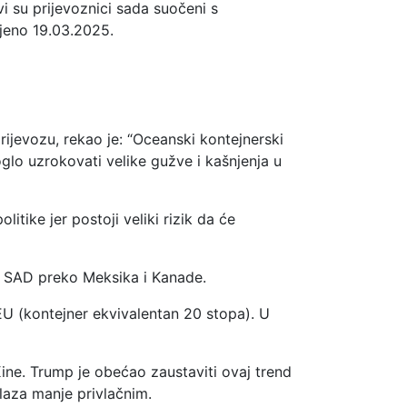
i su prijevoznici sada suočeni s
ljeno 19.03.2025.
ijevozu, rekao je: “Oceanski kontejnerski
oglo uzrokovati velike gužve i kašnjenja u
itike jer postoji veliki rizik da će
 u SAD preko Meksika i Kanade.
EU (kontejner ekvivalentan 20 stopa). U
 Kine. Trump je obećao zaustaviti ovaj trend
laza manje privlačnim.