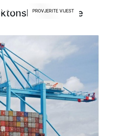
ektonske promjene
RAJTE NAS
PROVJERITE VIJEST