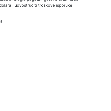
olara i udvostručiti troškove isporuke
ka