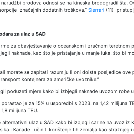
narudžbi brodova odnosi se na kineska brodogradilišta. Ov
sorpcije značajnih dodatnih troškova.”
Sierrari
(11) pristup
rodara za ulaz u SAD
tforme za obavještavanje o oceanskom i zračnom teretnom pr
jegli naknade, kao što je pristajanje u manje luka, što bi m
i morate se zapitati razumiju li oni doista posljedice ove pol
transport kontejnera za američke uvoznike.”
 mogli poduzeti mjere kako bi izbjegli naknade uvozom robe
 porastao je za 15% u usporedbi s 2023. na 1,42 milijuna T
1,8 milijuna TEU.
ao alternativni ulaz u SAD kako bi izbjegli carine na uvoz iz
a i Kanade i učiniti korištenje tih zemalja kao stražnjeg u