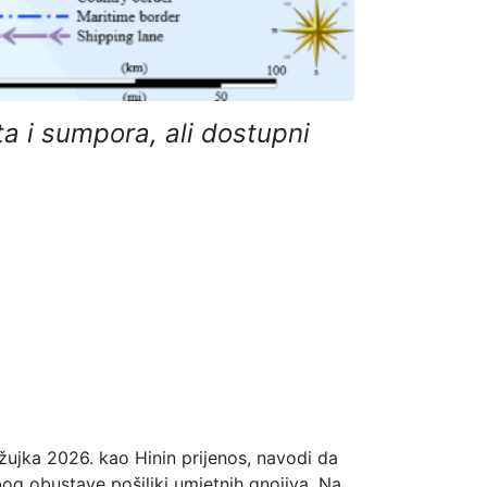
ta i sumpora, ali dostupni
žujka 2026. kao Hinin prijenos, navodi da
bog obustave pošiljki umjetnih gnojiva. Na