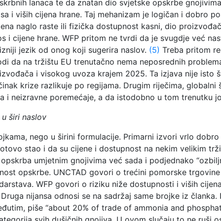
skrbnih lanaca te da znatan dio svjetske opskrbe gnojivim
osa i viših cijena hrane. Taj mehanizam je logičan i dobro p
jena naglo raste ili fizička dostupnost kasni, dio proizvođa
nos i cijene hrane. WFP pritom ne tvrdi da je svugdje već nas
izniji jezik od onog koji sugerira naslov.
(5)
Treba pritom reg
avodi da na tržištu EU trenutačno nema neposrednih problem
izvođača i visokog uvoza krajem 2025. Ta izjava nije isto š
 učinak krize razlikuje po regijama. Drugim riječima, globalni
ova i neizravne poremećaje, a da istodobno u tom trenutku
u širi naslov
ojkama, nego u širini formulacije. Primarni izvori vrlo dobr
gotovo stao i da su cijene i dostupnost na nekim velikim tr
e opskrba umjetnim gnojivima već sada i podjednako “ozbil
gurnost opskrbe. UNCTAD govori o trećini pomorske trgovine 
stava. WFP govori o riziku niže dostupnosti i viših cijena hr
Druga nijansa odnosi se na sadržaj same brojke iz članka. I
 međutim, piše “about 20% of trade of ammonia and phosphate”
 kategorija svih dušičnih gnojiva. U ovom slučaju to ne ruši 