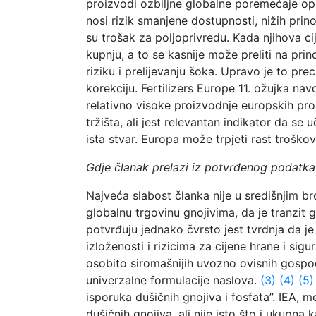
proizvodi ozbiljne globalne poremećaje op
nosi rizik smanjene dostupnosti, nižih prin
su trošak za poljoprivredu. Kada njihova ci
kupnju, a to se kasnije može preliti na pri
riziku i prelijevanju šoka. Upravo je to prec
korekciju. Fertilizers Europe 11. ožujka n
relativno visoke proizvodnje europskih pro
tržišta, ali jest relevantan indikator da se
ista stvar. Europa može trpjeti rast trošk
Gdje članak prelazi iz potvrđenog podatka 
Najveća slabost članka nije u središnjim br
globalnu trgovinu gnojivima, da je tranzit 
potvrđuju jednako čvrsto jest tvrdnja da j
izloženosti i rizicima za cijene hrane i si
osobito siromašnijih uvozno ovisnih gospodar
univerzalne formulacije naslova.
(3)
(4)
(5)
isporuka dušičnih gnojiva i fosfata”. IEA,
dušičnih gnojiva, ali nije isto što i ukupna