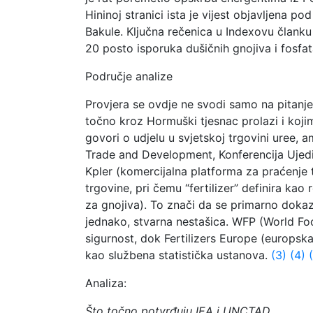
Hininoj stranici ista je vijest objavljena 
Bakule. Ključna rečenica u Indexovu članku
20 posto isporuka dušičnih gnojiva i fosfa
Područje analize
Provjera se ovdje ne svodi samo na pitanje j
točno kroz Hormuški tjesnac prolazi i koji
govori o udjelu u svjetskoj trgovini uree, 
Trade and Development, Konferencija Ujedin
Kpler (komercijalna platforma za praćenj
trgovine, pri čemu “fertilizer” definira ka
za gnojiva). To znači da se primarno dokazu
jednako, stvarna nestašica. WFP (World F
sigurnost, dok Fertilizers Europe (europska
kao službena statistička ustanova.
(3)
(4)
Analiza:
Što točno potvrđuju IEA i UNCTAD