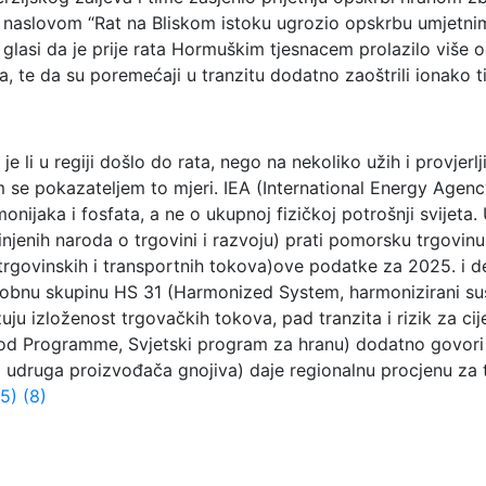
pod naslovom “Rat na Bliskom istoku ugrozio opskrbu umjetni
 glasi da je prije rata Hormuškim tjesnacem prolazilo više 
ta, te da su poremećaji u tranzitu dodatno zaoštrili ionako
e li u regiji došlo do rata, nego na nekoliko užih i provjerlj
m se pokazateljem to mjeri. IEA (International Energy Agen
amonijaka i fosfata, a ne o ukupnoj fizičkoj potrošnji svij
jenih naroda o trgovini i razvoju) prati pomorsku trgovinu 
e trgovinskih i transportnih tokova)ove podatke za 2025. 
o robnu skupinu HS 31 (Harmonized System, harmonizirani sus
ju izloženost trgovačkih tokova, pad tranzita i rizik za cij
ood Programme, Svjetski program za hranu) dodatno govori
 udruga proizvođača gnojiva) daje regionalnu procjenu za tr
(5)
(8)