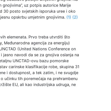
m gnojivima”, uz potpis autorice Marije
od 30 posto svjetskih isporuka uree i oko
 tijesnu opskrbu umjetnim gnojivima.
(1)
(2)
ivih elemenata. Prvo treba utvrditi što
cy, Međunarodna agencija za energiju)
eta. UNCTAD (United Nations Conference on
i jasno navodi da se za gnojiva oslanja na
i detaljnu UNCTAD-ovu bazu pomorske
tav carinske klasifikacije robe, skupina 31
ene i dostupnost, a tek zatim, i ne svugdje
 o učinku tih poremećaja na prehrambenu
žište EU, ali kao industrijska udruga, ne