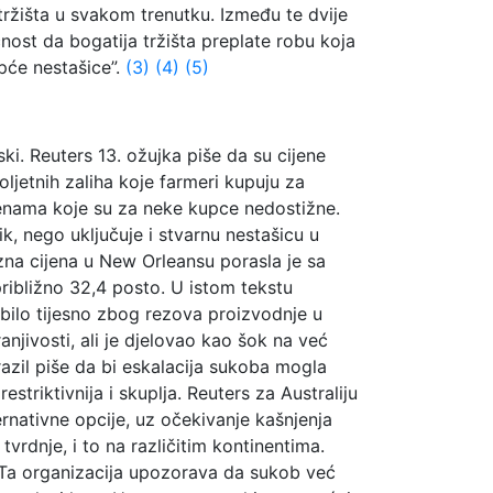
tržišta u svakom trenutku. Između te dvije
nost da bogatija tržišta preplate robu koja
opće nestašice”.
(3)
(4)
(5)
ski. Reuters 13. ožujka piše da su cijene
ljetnih zaliha koje farmeri kupuju za
ijenama koje su za neke kupce nedostižne.
k, nego uključuje i stvarnu nestašicu u
zna cijena u New Orleansu porasla je sa
približno 32,4 posto. U istom tekstu
a bilo tijesno zbog rezova proizvodnje u
ranjivosti, ali je djelovao kao šok na već
razil piše da bi eskalacija sukoba mogla
striktivnija i skuplja. Reuters za Australiju
ernativne opcije, uz očekivanje kašnjenja
tvrdnje, i to na različitim kontinentima.
 Ta organizacija upozorava da sukob već