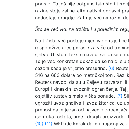
pravac. To još nije potpuno isto što i tvrd
razine stoje zalihe, alternativni dobavni p
nedostaje drugdje. Zato je već na razini d
Što se već vidi na tržištu i u pojedinim reg
Na tržištu već postoje mjerljive posljedice 
raspoložive uree porasle za više od trećine
sjetvu. U istom tekstu navodi se da se u ma
To je već konkretan dokaz da se na dijelu 
sezoni kada je vrijeme presudno.
(6)
Reuter
516 na 683 dolara po metričkoj toni. Razlik
Reuters navodi da su u Zaljevu zatvarani il
Europi i kineskih izvoznih ograničenja. Taj j
osjetljiv sustav s malo viška ponude.
(7)
Sli
ugroziti uvoz gnojiva i izvoz žitarica, uz u
prenosi da je jedan od najvećih dobavljača 
isporuka fosfata, uree i drugih proizvoda. T
(10)
(11)
WFP ide korak dalje i objašnjava 