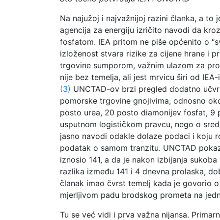
Na najužoj i najvažnijoj razini članka, a 
agencija za energiju izričito navodi da kr
fosfatom. IEA pritom ne piše općenito o “s
izloženost stvara rizike za cijene hrane i
trgovine sumporom, važnim ulazom za proizv
nije bez temelja, ali jest mrvicu širi od I
(3)
UNCTAD-ov brzi pregled dodatno učvršću
pomorske trgovine gnojivima, odnosno oko 16
posto urea, 20 posto diamonijev fosfat, 9 
usputnom logističkom pravcu, nego o sredi
jasno navodi odakle dolaze podaci i koju r
podatak o samom tranzitu. UNCTAD pokazuje
iznosio 141, a da je nakon izbijanja suko
razlika između 141 i 4 dnevna prolaska, dob
članak imao čvrst temelj kada je govorio o 
mjerljivom padu brodskog prometa na jedno
Tu se već vidi i prva važna nijansa. Primar