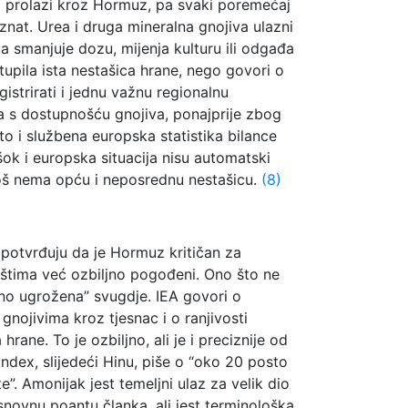
a prolazi kroz Hormuz, pa svaki poremećaj
oznat. Urea i druga mineralna gnojiva ulazni
ča smanjuje dozu, mijenja kulturu ili odgađa
tupila ista nestašica hrane, nego govori o
istrirati i jednu važnu regionalnu
a s dostupnošću gnojiva, ponajprije zbog
to i službena europska statistika bilance
 šok i europska situacija nisu automatski
 još nema opću i neposrednu nestašicu.
(8)
o potvrđuju da je Hormuz kritičan za
žištima već ozbiljno pogođeni. Ono što ne
jno ugrožena” svugdje. IEA govori o
gnojivima kroz tjesnac i o ranjivosti
ane. To je ozbiljno, ali je i preciznije od
ndex, slijedeći Hinu, piše o “oko 20 posto
. Amonijak jest temeljni ulaz za velik dio
osnovnu poantu članka, ali jest terminološka