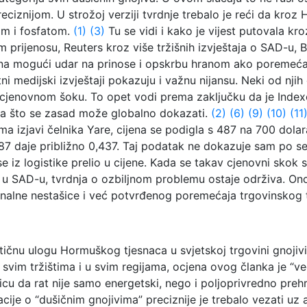
preciznijom. U strožoj verziji tvrdnje trebalo je reći da kro
om i fosfatom.
(1)
(3)
Tu se vidi i kako je vijest putovala kroz
m prijenosu, Reuters kroz više tržišnih izvještaja o SAD-u, Br
 na mogući udar na prinose i opskrbu hranom ako poremećaj
ni medijski izvještaji pokazuju i važnu nijansu. Neki od nji
 i cjenovnom šoku. To opet vodi prema zaključku da je Index
ga što se zasad može globalno dokazati.
(2)
(6)
(9)
(10)
(11
a izjavi čelnika Yare, cijena se podigla s 487 na 700 dolar
487 daje približno 0,437. Taj podatak ne dokazuje sam po se
 se iz logistike prelio u cijene. Kada se takav cjenovni sko
 SAD-u, tvrdnja o ozbiljnom problemu ostaje održiva. Ono š
ionalne nestašice i već potvrđenog poremećaja trgovinskog
tičnu ulogu Hormuškog tjesnaca u svjetskoj trgovini gnojivim
svim tržištima i u svim regijama, ocjena ovog članka je “ve
icu da rat nije samo energetski, nego i poljoprivredno preh
acije o “dušičnim gnojivima” preciznije je trebalo vezati uz 