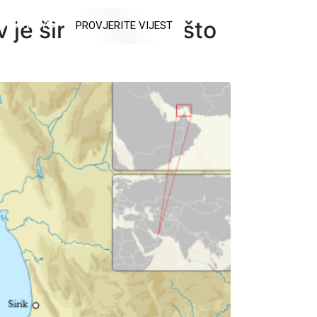
v je širi od onoga što
RAJTE NAS
PROVJERITE VIJEST