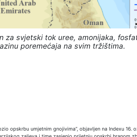
n za svjetski tok uree, amonijaka, fosfa
razinu poremećaja na svim tržištima.
ozio opskrbu umjetnim gnojivima”, objavljen na Indexu 16. o
rzijskog zaljeva i time zasjenio prijetnju opskrbi hranom z