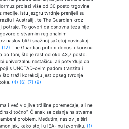
z Hormuz prolazi više od 30 posto trgovine
 medije. Istu jezgru tvrdnje prenijeli su
azilu i Australiji, te The Guardian kroz
 potraje. To govori da osnovna teza nije
h govore o stvarnim regionalnim
ov naslov bliži snažnoj sažetoj novinskoj
)
(12)
The Guardian pritom donosi i korisnu
a po toni, što je rast od oko 43,7 posto.
bi univerzalnu nestašicu, ali potvrđuje da
k spoji s UNCTAD-ovim padom tranzita i
to traži korekciju jest opseg tvrdnje i
 toka.
(4)
(6)
(7)
(9)
a i već vidljive tržišne poremećaje, ali ne
ćinski točno”. Članak se oslanja na stvarne
rambeni problem. Međutim, naslov je širi
amonijak, kako stoji u IEA-inu izvorniku.
(1)