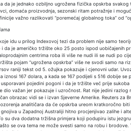
nja da je jednako ozbiljno ugrožena fizička opskrba svakog 
ravci, domaća proizvodnja, sezonski ritam potražnje i moguć
efinicije važno razlikovati “poremećaj globalnog toka” od “
ijama
koje idu u prilog Indexovoj tezi da problem nije samo teorij
 i da je američko tržište oko 25 posto ispod uobičajenih pro
loprodajnim centrima roba ili više ne nudi ili se nudi po c
tržišta pojam “ugrožena opskrba” više ne svodi samo na rizi
sov raniji tekst od 5. ožujka pokazuje i cjenovni udar. Uvo
a iznosi 167 dolara, a kada se 167 podijeli s 516 dobije se 
i usporavani pojedini pogoni i da je tržište već prije sukob
e dio važan jer pokazuje i uzročnost. Rat nije jedini razlog 
čan obrazac vidi se i izvan Sjeverne Amerike. Reuters za B
pozorenja analitičara da će opskrba ureom kratkoročno biti re
gnojiva u Zapadnoj Australiji hitno procjenjivao zalihe i alt
o su dva dodatna tržišna primjera koji podupiru istu jezgru 
zašto se ova tema ne može svesti samo na robu i brodove.