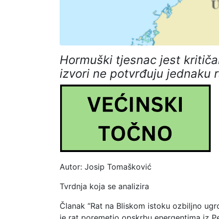
Hormuški tjesnac jest kritiča
izvori ne potvrđuju jednaku 
Autor: Josip Tomašković
Tvrdnja koja se analizira
Članak “Rat na Bliskom istoku ozbiljno ugr
je rat poremetio opskrbu energentima iz Pe