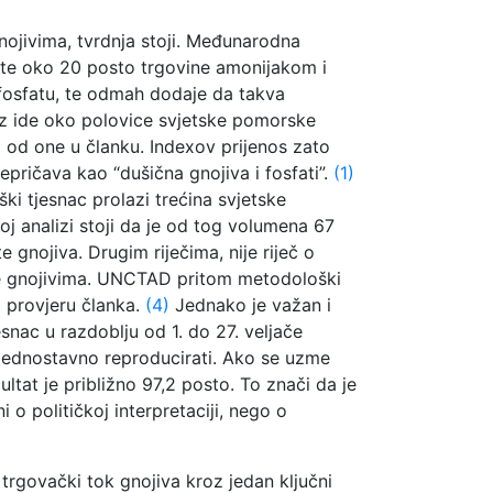
nojivima, tvrdnja stoji. Međunarodna
, te oko 20 posto trgovine amonijakom i
 fosfatu, te odmah dodaje da takva
laz ide oko polovice svjetske pomorske
a od one u članku. Indexov prijenos zato
epričava kao “dušična gnojiva i fosfati”.
(1)
i tjesnac prolazi trećina svjetske
oj analizi stoji da je od tog volumena 67
gnojiva. Drugim riječima, nije riječ o
ine gnojivima. UNCTAD pritom metodološki
a provjeru članka.
(4)
Jednako je važan i
ac u razdoblju od 1. do 27. veljače
 jednostavno reproducirati. Ako se uzme
ltat je približno 97,2 posto. To znači da je
o političkoj interpretaciji, nego o
 trgovački tok gnojiva kroz jedan ključni