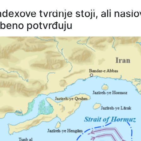
ndexove tvrdnje stoji, ali naslo
O ↓
ISPRAVCI
DOKUMENTI
O PROJEKTU ↓
KONTAKTI
jbeno potvrđuju