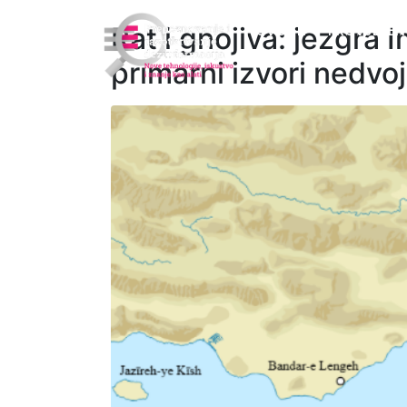
Rat i gnojiva: jezgra I
NOVOSTI
PROVJEREN
primarni izvori nedvo