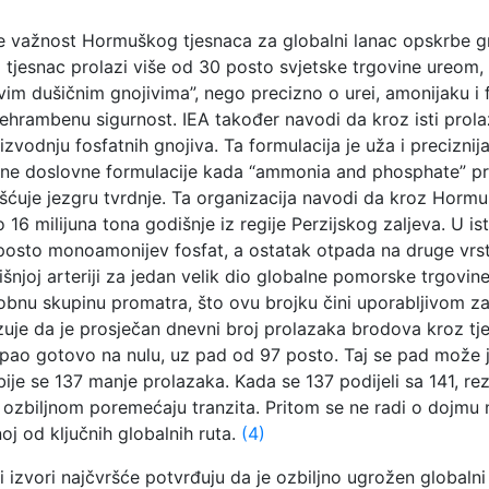
to je važnost Hormuškog tjesnaca za globalni lanac opskrbe g
oz tjesnac prolazi više od 30 posto svjetske trgovine ureom
vim dušičnim gnojivima”, nego precizno o urei, amonijaku i
 prehrambenu sigurnost. IEA također navodi da kroz isti pro
odnju fosfatnih gnojiva. Ta formulacija je uža i preciznij
EA-ine doslovne formulacije kada “ammonia and phosphate” pr
je jezgru tvrdnje. Ta organizacija navodi da kroz Hormušk
 milijuna tona godišnje iz regije Perzijskog zaljeva. U ist
posto monoamonijev fosfat, a ostatak otpada na druge vrste 
šnjoj arteriji za jedan velik dio globalne pomorske trgov
obnu skupinu promatra, što ovu brojku čini uporabljivom z
 da je prosječan dnevni broj prolazaka brodova kroz tjesn
ba pao gotovo na nulu, uz pad od 97 posto. Taj se pad može
ije se 137 manje prolazaka. Kada se 137 podijeli sa 141, rezu
ozbiljnom poremećaju tranzita. Pritom se ne radi o dojmu ni 
j od ključnih globalnih ruta.
(4)
ni izvori najčvršće potvrđuju da je ozbiljno ugrožen globalni