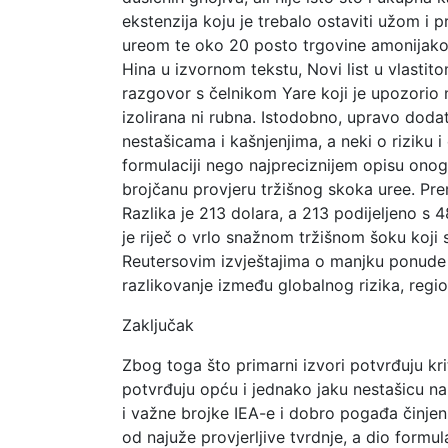
ekstenzija koju je trebalo ostaviti užom i 
ureom te oko 20 posto trgovine amonijak
Hina u izvornom tekstu, Novi list u vlastito
razgovor s čelnikom Yare koji je upozorio
izolirana ni rubna. Istodobno, upravo dodat
nestašicama i kašnjenjima, a neki o riziku
formulaciji nego najpreciznijem opisu ono
brojčanu provjeru tržišnog skoka uree. Prem
Razlika je 213 dolara, a 213 podijeljeno s 
je riječ o vrlo snažnom tržišnom šoku koji
Reutersovim izvještajima o manjku ponude u
razlikovanje između globalnog rizika, reg
Zaključak
Zbog toga što primarni izvori potvrđuju kri
potvrđuju opću i jednako jaku nestašicu na 
i važne brojke IEA-e i dobro pogađa činjen
od najuže provjerljive tvrdnje, a dio formul