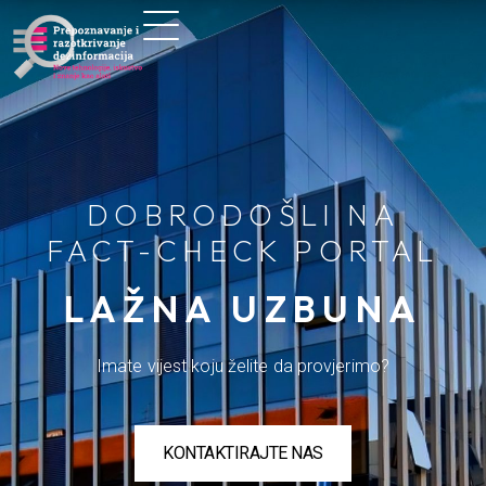
DOBRODOŠLI NA
FACT-CHECK PORTAL
LAŽNA UZBUNA
Imate vijest koju želite da provjerimo?
KONTAKTIRAJTE NAS