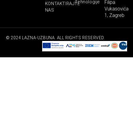
Tehnologije
Filipa
KONTAKTIRAJTE
Vukasovića
NAS
1, Zagreb
© 2024 LAZNA-UZBUNA. ALL RIGHTS RESERVED.