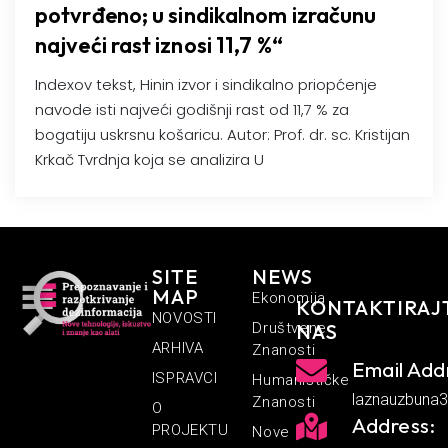
potvrđeno; u sindikalnom izračunu
najveći rast iznosi 11,7 %“
Indexov tekst, Hinin izvor i sindikalno priopćenje
navode isti najveći godišnji rast od 11,7 % za
bogatiju uskrsnu košaricu. Autor: Prof. dr. sc. Kristijan
Krkač Tvrdnja koja se analizira U
SITE
NEWS
MAP
Ekonomija
KONTAKTIRAJ
NOVOSTI
Društvene
NAS
ARHIVA
Znanosti
Email Add
ISPRAVCI
Humanističke
laznauzbuna
Znanosti
O
Address:
PROJEKTU
Nove