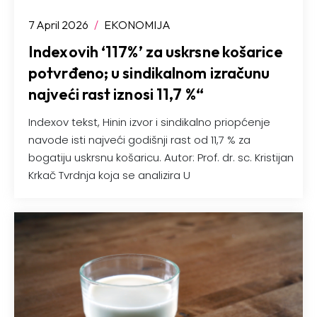
7 April 2026
/
EKONOMIJA
Indexovih ‘117%’ za uskrsne košarice
potvrđeno; u sindikalnom izračunu
najveći rast iznosi 11,7 %“
Indexov tekst, Hinin izvor i sindikalno priopćenje
navode isti najveći godišnji rast od 11,7 % za
bogatiju uskrsnu košaricu. Autor: Prof. dr. sc. Kristijan
Krkač Tvrdnja koja se analizira U