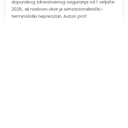
dopunskog zdravstvenog osiguranja od 1. veljače
2026., ali naslovni okvir je senzacionalistički i
terminološki neprecizan. Autori: prof.
30 December 2025
/
EKONOMIJA