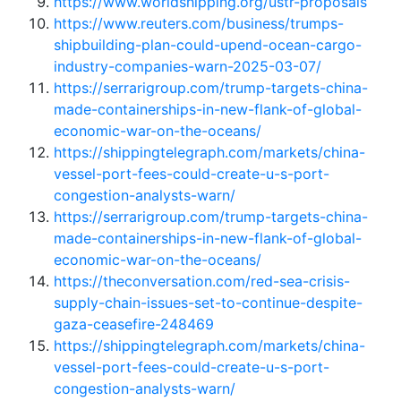
https://www.worldshipping.org/ustr-proposals
https://www.reuters.com/business/trumps-
shipbuilding-plan-could-upend-ocean-cargo-
industry-companies-warn-2025-03-07/
https://serrarigroup.com/trump-targets-china-
made-containerships-in-new-flank-of-global-
economic-war-on-the-oceans/
https://shippingtelegraph.com/markets/china-
vessel-port-fees-could-create-u-s-port-
congestion-analysts-warn/
https://serrarigroup.com/trump-targets-china-
made-containerships-in-new-flank-of-global-
economic-war-on-the-oceans/
https://theconversation.com/red-sea-crisis-
supply-chain-issues-set-to-continue-despite-
gaza-ceasefire-248469
https://shippingtelegraph.com/markets/china-
vessel-port-fees-could-create-u-s-port-
congestion-analysts-warn/