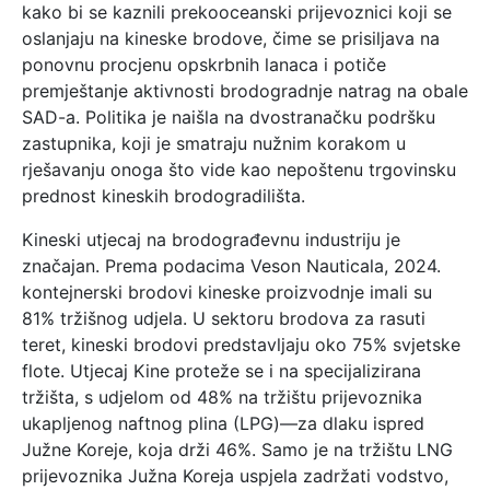
kako bi se kaznili prekooceanski prijevoznici koji se
oslanjaju na kineske brodove, čime se prisiljava na
ponovnu procjenu opskrbnih lanaca i potiče
premještanje aktivnosti brodogradnje natrag na obale
SAD-a. Politika je naišla na dvostranačku podršku
zastupnika, koji je smatraju nužnim korakom u
rješavanju onoga što vide kao nepoštenu trgovinsku
prednost kineskih brodogradilišta.
Kineski utjecaj na brodograđevnu industriju je
značajan. Prema podacima Veson Nauticala, 2024.
kontejnerski brodovi kineske proizvodnje imali su
81% tržišnog udjela. U sektoru brodova za rasuti
teret, kineski brodovi predstavljaju oko 75% svjetske
flote. Utjecaj Kine proteže se i na specijalizirana
tržišta, s udjelom od 48% na tržištu prijevoznika
ukapljenog naftnog plina (LPG)—za dlaku ispred
Južne Koreje, koja drži 46%. Samo je na tržištu LNG
prijevoznika Južna Koreja uspjela zadržati vodstvo,