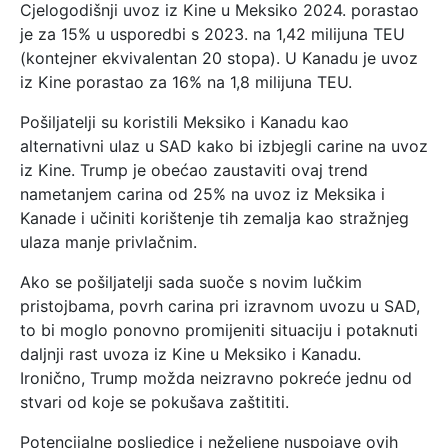
Cjelogodišnji uvoz iz Kine u Meksiko 2024. porastao
je za 15% u usporedbi s 2023. na 1,42 milijuna TEU
(kontejner ekvivalentan 20 stopa). U Kanadu je uvoz
iz Kine porastao za 16% na 1,8 milijuna TEU.
Pošiljatelji su koristili Meksiko i Kanadu kao
alternativni ulaz u SAD kako bi izbjegli carine na uvoz
iz Kine. Trump je obećao zaustaviti ovaj trend
nametanjem carina od 25% na uvoz iz Meksika i
Kanade i učiniti korištenje tih zemalja kao stražnjeg
ulaza manje privlačnim.
Ako se pošiljatelji sada suoče s novim lučkim
pristojbama, povrh carina pri izravnom uvozu u SAD,
to bi moglo ponovno promijeniti situaciju i potaknuti
daljnji rast uvoza iz Kine u Meksiko i Kanadu.
Ironično, Trump možda neizravno pokreće jednu od
stvari od koje se pokušava zaštititi.
Potencijalne posljedice i neželjene nuspojave ovih