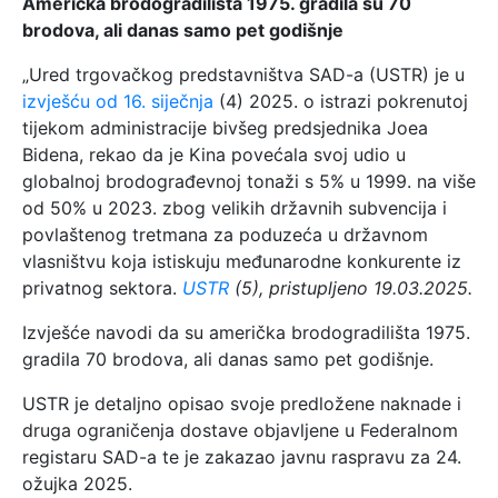
Američka brodogradilišta 1975. gradila su 70
brodova, ali danas samo pet godišnje
„Ured trgovačkog predstavništva SAD-a (USTR) je u
izvješću od 16. siječnja
(4) 2025. o istrazi pokrenutoj
tijekom administracije bivšeg predsjednika Joea
Bidena, rekao da je Kina povećala svoj udio u
globalnoj brodograđevnoj tonaži s 5% u 1999. na više
od 50% u 2023. zbog velikih državnih subvencija i
povlaštenog tretmana za poduzeća u državnom
vlasništvu koja istiskuju međunarodne konkurente iz
privatnog sektora.
USTR
(5), pristupljeno 19.03.2025.
Izvješće navodi da su američka brodogradilišta 1975.
gradila 70 brodova, ali danas samo pet godišnje.
USTR je detaljno opisao svoje predložene naknade i
druga ograničenja dostave objavljene u Federalnom
registaru SAD-a te je zakazao javnu raspravu za 24.
ožujka 2025.