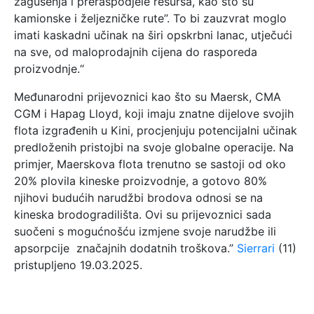
zagušenja i preraspodjele resursa, kao što su
kamionske i željezničke rute”. To bi zauzvrat moglo
imati kaskadni učinak na širi opskrbni lanac, utječući
na sve, od maloprodajnih cijena do rasporeda
proizvodnje.“
Međunarodni prijevoznici kao što su Maersk, CMA
CGM i Hapag Lloyd, koji imaju znatne dijelove svojih
flota izgrađenih u Kini, procjenjuju potencijalni učinak
predloženih pristojbi na svoje globalne operacije. Na
primjer, Maerskova flota trenutno se sastoji od oko
20% plovila kineske proizvodnje, a gotovo 80%
njihovi budućih narudžbi brodova odnosi se na
kineska brodogradilišta. Ovi su prijevoznici sada
suočeni s mogućnošću izmjene svoje narudžbe ili
apsorpcije značajnih dodatnih troškova.”
Sierrari
(11)
pristupljeno 19.03.2025.