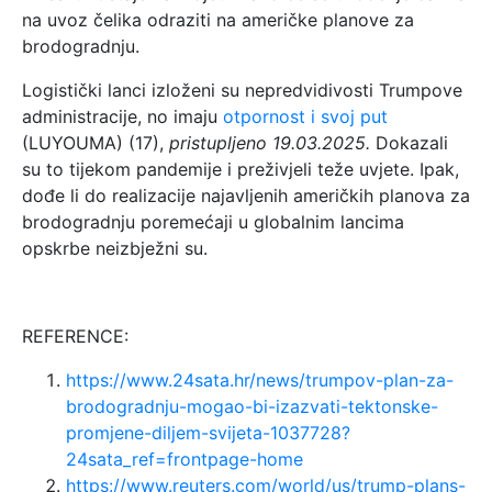
na uvoz čelika odraziti na američke planove za
brodogradnju.
Logistički lanci izloženi su nepredvidivosti Trumpove
administracije, no imaju
otpornost i svoj put
(LUYOUMA) (17),
pristupljeno 19.03.2025.
Dokazali
su to tijekom pandemije i preživjeli teže uvjete. Ipak,
dođe li do realizacije najavljenih američkih planova za
brodogradnju poremećaji u globalnim lancima
opskrbe neizbježni su.
REFERENCE:
https://www.24sata.hr/news/trumpov-plan-za-
brodogradnju-mogao-bi-izazvati-tektonske-
promjene-diljem-svijeta-1037728?
24sata_ref=frontpage-home
https://www.reuters.com/world/us/trump-plans-