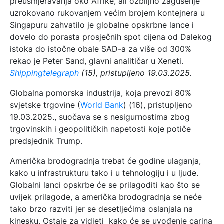
preusmjeravanja oko Afrike, ali ozbiljno zagušenje
uzrokovano rukovanjem većim brojem kontejnera u
Singapuru zahvatilo je globalne opskrbne lance i
dovelo do porasta prosječnih spot cijena od Dalekog
istoka do istočne obale SAD-a za više od 300%
rekao je Peter Sand, glavni analitičar u Xeneti.
Shippingtelegraph
(15), pristupljeno 19.03.2025.
Globalna pomorska industrija, koja prevozi 80%
svjetske trgovine (
World Bank
) (16), pristupljeno
19.03.2025., suočava se s nesigurnostima zbog
trgovinskih i geopolitičkih napetosti koje potiče
predsjednik Trump.
Američka brodogradnja trebat će godine ulaganja,
kako u infrastrukturu tako i u tehnologiju i u ljude.
Globalni lanci opskrbe će se prilagoditi kao što se
uvijek prilagode, a američka brodogradnja se neće
tako brzo razviti jer se desetljećima oslanjala na
kinesku. Ostaje za vidjeti kako će se uvođenje carina