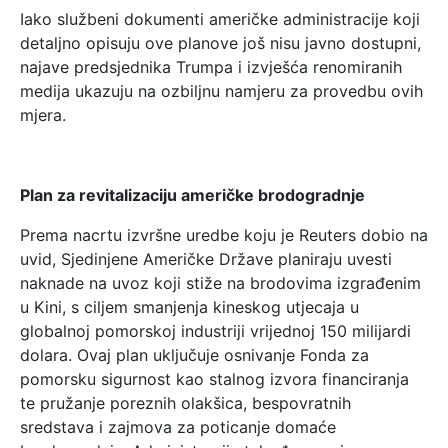
Iako službeni dokumenti američke administracije koji
detaljno opisuju ove planove još nisu javno dostupni,
najave predsjednika Trumpa i izvješća renomiranih
medija ukazuju na ozbiljnu namjeru za provedbu ovih
mjera.
Plan za revitalizaciju američke brodogradnje
Prema nacrtu izvršne uredbe koju je Reuters dobio na
uvid, Sjedinjene Američke Države planiraju uvesti
naknade na uvoz koji stiže na brodovima izgrađenim
u Kini, s ciljem smanjenja kineskog utjecaja u
globalnoj pomorskoj industriji vrijednoj 150 milijardi
dolara. Ovaj plan uključuje osnivanje Fonda za
pomorsku sigurnost kao stalnog izvora financiranja
te pružanje poreznih olakšica, bespovratnih
sredstava i zajmova za poticanje domaće