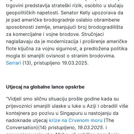
trgovini predstavlja strateški rizik, osobito u slučaju
geopolitičkih napetosti. Senator Kelly upozorava da
je pad američke brodogradnje oslabio obrambene
sposobnosti zemlje, smanjujući broj brodogradilišta
za komercijalne i vojne brodove. Stručnjaci
naglašavaju da je modernizacija i proširenje američke
flote ključna za vojnu sigurnost, a predložena politika
mogla bi smanjiti ovisnost o stranim brodovima.
Serrari
(13), pristupljeno 19.03.2025.
Utjecaj na globalne lance opskrbe
“Vidjeli smo sličnu situaciju prošle godine kada su
prijevoznici smanjili ulaske u luke u Aziji i obradili više
kontejnera po pozivu u Singapuru u nastojanju da
nadoknade utjecaj
krize na Crvenom moru
(The
Conversation)(14)
pristupljeno, 19.03.2025.
i