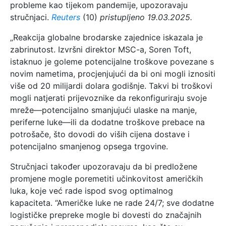
probleme kao tijekom pandemije, upozoravaju
stručnjaci.
Reuters
(10)
pristupljeno 19.03.2025.
„Reakcija globalne brodarske zajednice iskazala je
zabrinutost. Izvršni direktor MSC-a, Soren Toft,
istaknuo je goleme potencijalne troškove povezane s
novim nametima, procjenjujući da bi oni mogli iznositi
više od 20 milijardi dolara godišnje. Takvi bi troškovi
mogli natjerati prijevoznike da rekonfiguriraju svoje
mreže—potencijalno smanjujući ulaske na manje,
periferne luke—ili da dodatne troškove prebace na
potrošače, što dovodi do viših cijena dostave i
potencijalno smanjenog opsega trgovine.
Stručnjaci također upozoravaju da bi predložene
promjene mogle poremetiti učinkovitost američkih
luka, koje već rade ispod svog optimalnog
kapaciteta. “Američke luke ne rade 24/7; sve dodatne
logističke prepreke mogle bi dovesti do značajnih