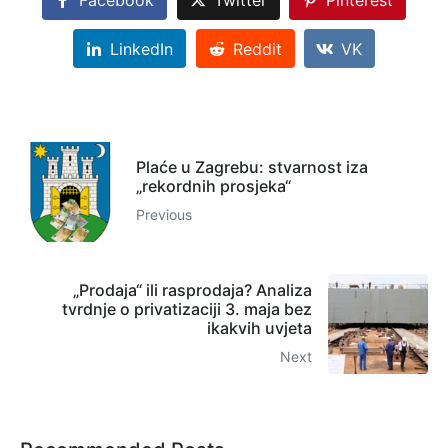
Facebook
Twitter
Pinterest
LinkedIn
Reddit
VK
Plaće u Zagrebu: stvarnost iza
„rekordnih prosjeka“
Previous
„Prodaja“ ili rasprodaja? Analiza
tvrdnje o privatizaciji 3. maja bez
ikakvih uvjeta
Next