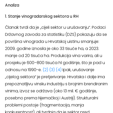
Analiza
1. Stanje vinogradarskog sektora u RH
Članak tvrdi da je „cijeli sektor u urušavanju“. Podaci
Državnog zavoda za statistiku (DZS) pokazuju da se
površina vinograda u Hrvatskoj uistinu smanjuje:
2009. godine iznosila je oko 33 tisuće ha, a 2023.
manje od 20 tisuća ha. Produkcija vina varira, ali u
prosjeku je 600–800 tisuća hl godišnje, što je pad u
odnosu na 1990-e.
(2)
(3)
(4)
Ipak, urušavanje
„cijelog sektora“ je pretjerivanje. Hrvatska i dalje ima
prepoznatljivu vinsku industriju s brojnim brendiranim
vinima, izvoz se održava (oko 13 mil. € godišnje,
posebno prema Njemačkoj i Austriji). Strukturalni
problemi postoje (fragmentacija, manja
konkurentnost), ali tvrdnja da je sektor pred