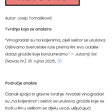
Autor: Josip Tomašković
Tvrdnja koja se analizira
“Vinogradari su na koljenima, cijeli sektor se urušava.
Otkrivamo švercerske rute prema RH: evo odakle
dolazi grožđe koje konzumiramo.” —
Jutarnji list
(Novac.hr), 15. rujna 2025.
,
(1)
Područje analize
Članak spaja tri glavne tvrdnje: hrvatski vinogradari
su „na koljenima“ i sektor se urušava, grožđe koje se
troši u RH u velikom se dijelu uvozi, uključujući