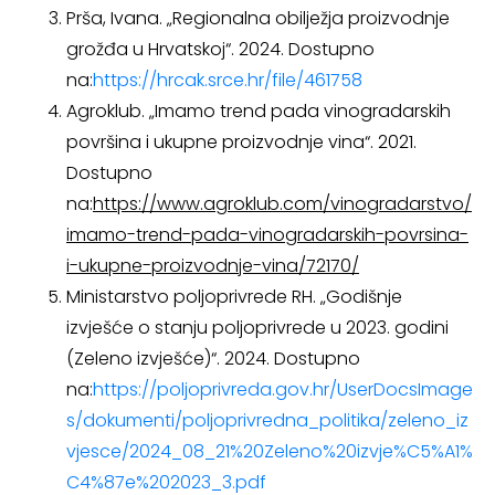
Prša, Ivana. „Regionalna obilježja proizvodnje
grožđa u Hrvatskoj“. 2024. Dostupno
na:
https://hrcak.srce.hr/file/461758
Agroklub. „Imamo trend pada vinogradarskih
površina i ukupne proizvodnje vina“. 2021.
Dostupno
na:
https://www.agroklub.com/vinogradarstvo/
imamo-trend-pada-vinogradarskih-povrsina-
i-ukupne-proizvodnje-vina/72170/
Ministarstvo poljoprivrede RH. „Godišnje
izvješće o stanju poljoprivrede u 2023. godini
(Zeleno izvješće)“. 2024. Dostupno
na:
https://poljoprivreda.gov.hr/UserDocsImage
s/dokumenti/poljoprivredna_politika/zeleno_iz
vjesce/2024_08_21%20Zeleno%20izvje%C5%A1%
C4%87e%202023_3.pdf