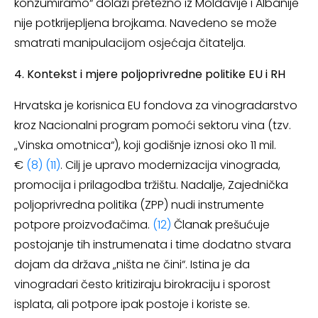
konzumiramo“ dolazi pretežno iz Moldavije i Albanije
nije potkrijepljena brojkama. Navedeno se može
smatrati manipulacijom osjećaja čitatelja.
4. Kontekst i mjere poljoprivredne politike EU i RH
Hrvatska je korisnica EU fondova za vinogradarstvo
kroz Nacionalni program pomoći sektoru vina (tzv.
„Vinska omotnica“), koji godišnje iznosi oko 11 mil.
€
(8)
(11)
. Cilj je upravo modernizacija vinograda,
promocija i prilagodba tržištu. Nadalje, Zajednička
poljoprivredna politika (ZPP) nudi instrumente
potpore proizvođačima.
(12)
Članak prešućuje
postojanje tih instrumenata i time dodatno stvara
dojam da država „ništa ne čini“. Istina je da
vinogradari često kritiziraju birokraciju i sporost
isplata, ali potpore ipak postoje i koriste se.