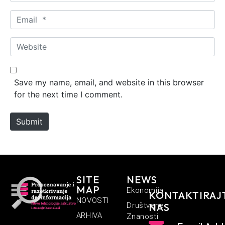
a
m
E
e
m
*
a
W
i
e
l
b
*
s
Save my name, email, and website in this browser
i
for the next time I comment.
t
e
Submit
SITE
NEWS
MAP
Ekonomija
KONTAKTIRAJ
NOVOSTI
Društvene
NAS
ARHIVA
Znanosti