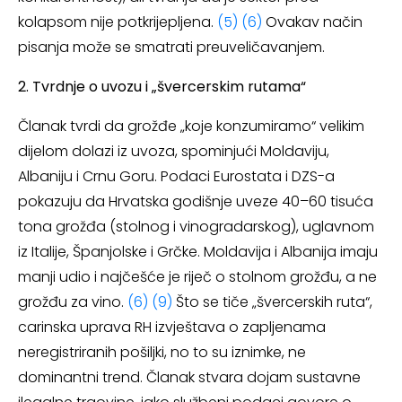
kolapsom nije potkrijepljena.
(5)
(6)
Ovakav način
pisanja može se smatrati preuveličavanjem.
2. Tvrdnje o uvozu i „švercerskim rutama“
Članak tvrdi da grožđe „koje konzumiramo“ velikim
dijelom dolazi iz uvoza, spominjući Moldaviju,
Albaniju i Crnu Goru. Podaci Eurostata i DZS-a
pokazuju da Hrvatska godišnje uveze 40–60 tisuća
tona grožđa (stolnog i vinogradarskog), uglavnom
iz Italije, Španjolske i Grčke. Moldavija i Albanija imaju
manji udio i najčešće je riječ o stolnom grožđu, a ne
grožđu za vino.
(6)
(9)
Što se tiče „švercerskih ruta“,
carinska uprava RH izvještava o zapljenama
neregistriranih pošiljki, no to su iznimke, ne
dominantni trend. Članak stvara dojam sustavne