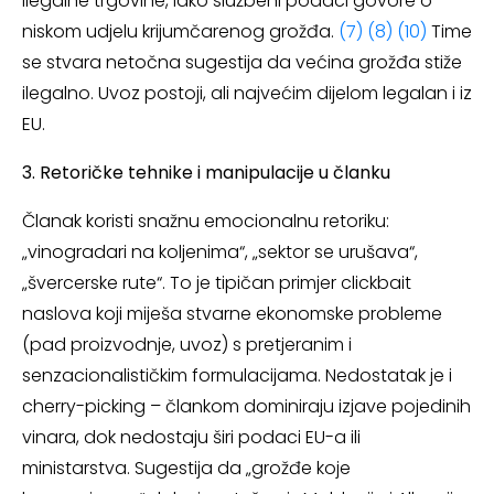
ilegalne trgovine, iako službeni podaci govore o
niskom udjelu krijumčarenog grožđa.
(7)
(8)
(10)
Time
se stvara netočna sugestija da većina grožđa stiže
ilegalno. Uvoz postoji, ali najvećim dijelom legalan i iz
EU.
3. Retoričke tehnike i manipulacije u članku
Članak koristi snažnu emocionalnu retoriku:
„vinogradari na koljenima“, „sektor se urušava“,
„švercerske rute“. To je tipičan primjer clickbait
naslova koji miješa stvarne ekonomske probleme
(pad proizvodnje, uvoz) s pretjeranim i
senzacionalističkim formulacijama. Nedostatak je i
cherry-picking – člankom dominiraju izjave pojedinih
vinara, dok nedostaju širi podaci EU-a ili
ministarstva. Sugestija da „grožđe koje