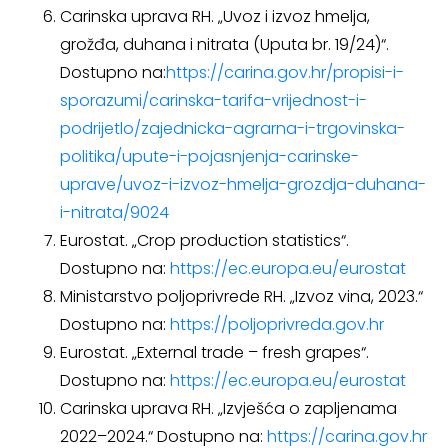
Carinska uprava RH. „Uvoz i izvoz hmelja,
grožđa, duhana i nitrata (Uputa br. 19/24)“.
Dostupno na:
https://carina.gov.hr/propisi-i-
sporazumi/carinska-tarifa-vrijednost-i-
podrijetlo/zajednicka-agrarna-i-trgovinska-
politika/upute-i-pojasnjenja-carinske-
uprave/uvoz-i-izvoz-hmelja-grozdja-duhana-
i-nitrata/9024
Eurostat. „Crop production statistics“.
Dostupno na:
https://ec.europa.eu/eurostat
Ministarstvo poljoprivrede RH. „Izvoz vina, 2023.“
Dostupno na:
https://poljoprivreda.gov.hr
Eurostat. „External trade – fresh grapes“.
Dostupno na:
https://ec.europa.eu/eurostat
Carinska uprava RH. „Izvješća o zapljenama
2022–2024.“ Dostupno na:
https://carina.gov.hr