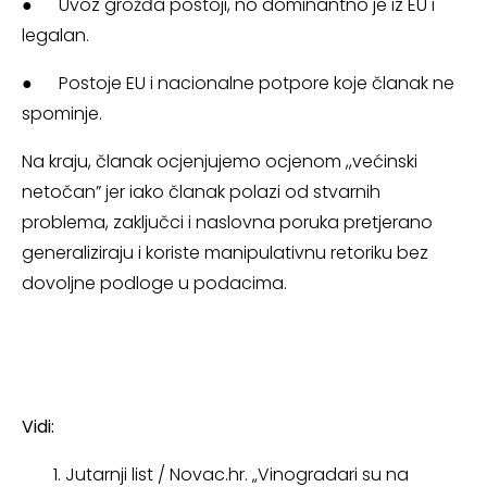
● Uvoz grožđa postoji, no dominantno je iz EU i
legalan.
● Postoje EU i nacionalne potpore koje članak ne
spominje.
Na kraju, članak ocjenjujemo ocjenom ,,većinski
netočan” jer iako članak polazi od stvarnih
problema, zaključci i naslovna poruka pretjerano
generaliziraju i koriste manipulativnu retoriku bez
dovoljne podloge u podacima.
Vidi:
Jutarnji list / Novac.hr. „Vinogradari su na