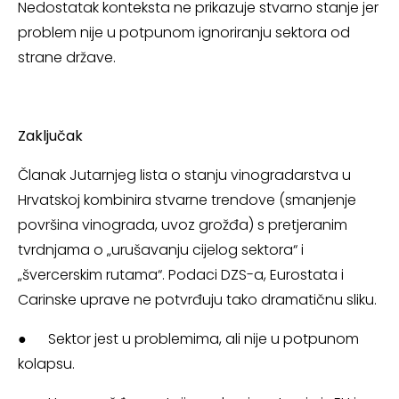
Nedostatak konteksta ne prikazuje stvarno stanje jer
problem nije u potpunom ignoriranju sektora od
strane države.
Zaključak
Članak Jutarnjeg lista o stanju vinogradarstva u
Hrvatskoj kombinira stvarne trendove (smanjenje
površina vinograda, uvoz grožđa) s pretjeranim
tvrdnjama o „urušavanju cijelog sektora“ i
„švercerskim rutama“. Podaci DZS-a, Eurostata i
Carinske uprave ne potvrđuju tako dramatičnu sliku.
● Sektor jest u problemima, ali nije u potpunom
kolapsu.