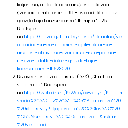
koljenima, cijeli sektor se urušava: otkrivamo
švercerske rute prema RH – evo odakle dolazi
grožđe koje konzumiramo“. 15. rujna 2025.
Dostupno
na:
https://novac.jutarnji.hr/novac/aktualno/vin
ogradari-su-na-koljenima-cijeli-sektor-se-
urusava-otkrivamo-svercerske-rute-prema-
rh-evo-odakle-dolazi-grozde-koje-
konzumiramo-15623070
Državni zavod za statistiku (DZS). „Struktura
vinograda“. Dostupno
na:
https://web.dzs.hr/PxWeb/pxweb/hr/Poljopri
vreda%2C%20lov%2C%20%C5%A1umarstvo%20i
%20ribarstvo/Poljoprivreda%2C%20lov%2C%20
%C5%A1umarstvo%20i%20ribarstvo__Struktura
%20vinograda