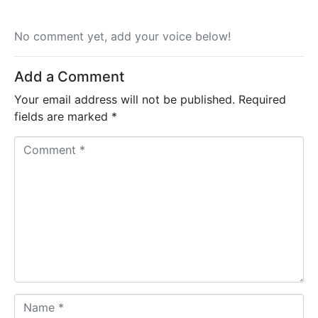
No comment yet, add your voice below!
Add a Comment
Your email address will not be published.
Required
fields are marked
*
C
o
m
m
e
n
t
*
N