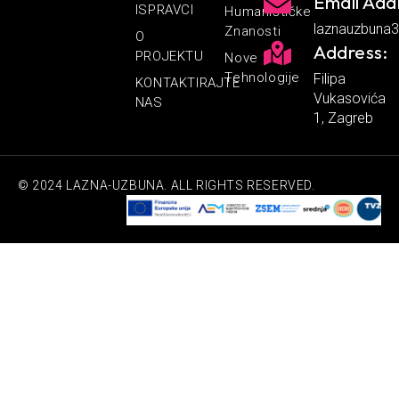
Email Add
ISPRAVCI
Humanističke
laznauzbuna
Znanosti
O
Address:
PROJEKTU
Nove
Tehnologije
Filipa
KONTAKTIRAJTE
Vukasovića
NAS
1, Zagreb
© 2024 LAZNA-UZBUNA. ALL RIGHTS RESERVED.