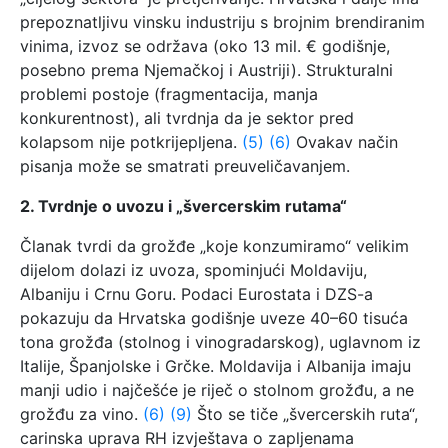
prepoznatljivu vinsku industriju s brojnim brendiranim
vinima, izvoz se održava (oko 13 mil. € godišnje,
posebno prema Njemačkoj i Austriji). Strukturalni
problemi postoje (fragmentacija, manja
konkurentnost), ali tvrdnja da je sektor pred
kolapsom nije potkrijepljena.
(5)
(6)
Ovakav način
pisanja može se smatrati preuveličavanjem.
2. Tvrdnje o uvozu i „švercerskim rutama“
Članak tvrdi da grožđe „koje konzumiramo“ velikim
dijelom dolazi iz uvoza, spominjući Moldaviju,
Albaniju i Crnu Goru. Podaci Eurostata i DZS-a
pokazuju da Hrvatska godišnje uveze 40–60 tisuća
tona grožđa (stolnog i vinogradarskog), uglavnom iz
Italije, Španjolske i Grčke. Moldavija i Albanija imaju
manji udio i najčešće je riječ o stolnom grožđu, a ne
grožđu za vino.
(6)
(9)
Što se tiče „švercerskih ruta“,
carinska uprava RH izvještava o zapljenama