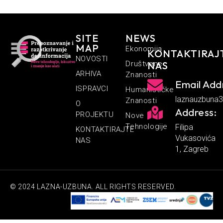
SITE
NEWS
MAP
Ekonomija
KONTAKTIRAJ
NOVOSTI
Društvene
NAS
ARHIVA
Znanosti
Email Add
ISPRAVCI
Humanističke
laznauzbuna
Znanosti
O
Address:
PROJEKTU
Nove
Tehnologije
Filipa
KONTAKTIRAJTE
Vukasovića
NAS
1, Zagreb
© 2024 LAZNA-UZBUNA. ALL RIGHTS RESERVED.