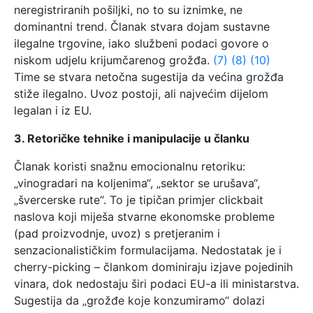
neregistriranih pošiljki, no to su iznimke, ne
dominantni trend. Članak stvara dojam sustavne
ilegalne trgovine, iako službeni podaci govore o
niskom udjelu krijumčarenog grožđa.
(7)
(8)
(10)
Time se stvara netočna sugestija da većina grožđa
stiže ilegalno. Uvoz postoji, ali najvećim dijelom
legalan i iz EU.
3. Retoričke tehnike i manipulacije u članku
Članak koristi snažnu emocionalnu retoriku:
„vinogradari na koljenima“, „sektor se urušava“,
„švercerske rute“. To je tipičan primjer clickbait
naslova koji miješa stvarne ekonomske probleme
(pad proizvodnje, uvoz) s pretjeranim i
senzacionalističkim formulacijama. Nedostatak je i
cherry-picking – člankom dominiraju izjave pojedinih
vinara, dok nedostaju širi podaci EU-a ili ministarstva.
Sugestija da „grožđe koje konzumiramo“ dolazi