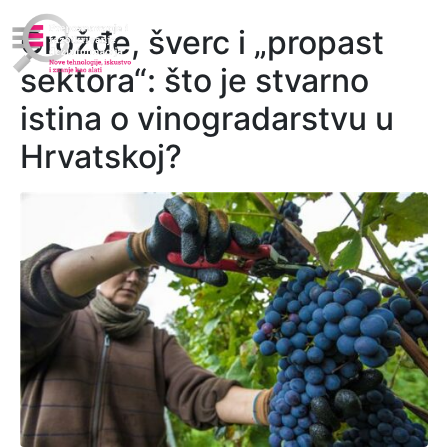
Grožđe, šverc i „propast
sektora“: što je stvarno
istina o vinogradarstvu u
Hrvatskoj?