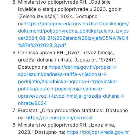
Ministarstvo poljoprivrede RH. „Godišnje
izvješće o stanju poljoprivrede u 2023. godini
(Zeleno izvješće)“. 2024. Dostupno
na:
https://poljoprivreda.gov.hr/UserDocsImages/
dokumenti/poljoprivredna_politika/zeleno_izvjes
ce/2024_08_21%20Zeleno%20izvje%C5%A1%C4
%87e%202023_3.pdf
Carinska uprava RH. „Uvoz i izvoz hmelja,
grožđa, duhana i nitrata (Uputa br. 19/24)“.
Dostupno na:
https://carina.gov.hr/propisi-i-
sporazumi/carinska-tarifa-vrijednost-i-
podrijetlo/zajednicka-agrarna-i-trgovinska-
politika/upute-i-pojasnjenja-carinske-
uprave/uvoz-i-izvoz-hmelja-grozdja-duhana-i-
nitrata/9024
Eurostat. „Crop production statistics“. Dostupno
na:
https://ec.europa.eu/eurostat
Ministarstvo poljoprivrede RH. „Izvoz vina,
2023.“ Dostupno na:
https://poljoprivreda.gov.hr