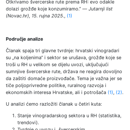
Otkrivamo švercerske rute prema RH: evo odakle
dolazi grožđe koje konzumiramo.” —
Jutarnji list
(Novac.hr), 15. rujna 2025.
,
(1)
Područje analize
Članak spaja tri glavne tvrdnje: hrvatski vinogradari
su „na koljenima“ i sektor se urušava, grožđe koje se
troši u RH u velikom se dijelu uvozi, uključujući
sumnjive švercerske rute, država ne reagira dovoljno
da zaštiti domaće proizvođače. Tema je važna jer se
tiče poljoprivredne politike, ruralnog razvoja i
ekonomskih interesa Hrvatske, ali i potrošača
(1)
,
(2)
.
U analizi ćemo razložiti članak u četiri kuta:
Stanje vinogradarskog sektora u RH (statistika,
trendovi).
Tvrdnje o uvozu i „švercerskim