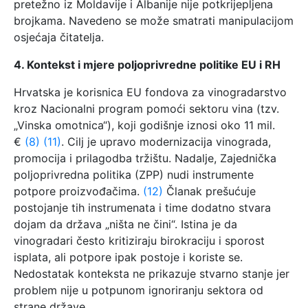
pretežno iz Moldavije i Albanije nije potkrijepljena
brojkama. Navedeno se može smatrati manipulacijom
osjećaja čitatelja.
4. Kontekst i mjere poljoprivredne politike EU i RH
Hrvatska je korisnica EU fondova za vinogradarstvo
kroz Nacionalni program pomoći sektoru vina (tzv.
„Vinska omotnica“), koji godišnje iznosi oko 11 mil.
€
(8)
(11)
. Cilj je upravo modernizacija vinograda,
promocija i prilagodba tržištu. Nadalje, Zajednička
poljoprivredna politika (ZPP) nudi instrumente
potpore proizvođačima.
(12)
Članak prešućuje
postojanje tih instrumenata i time dodatno stvara
dojam da država „ništa ne čini“. Istina je da
vinogradari često kritiziraju birokraciju i sporost
isplata, ali potpore ipak postoje i koriste se.
Nedostatak konteksta ne prikazuje stvarno stanje jer
problem nije u potpunom ignoriranju sektora od
strane države.