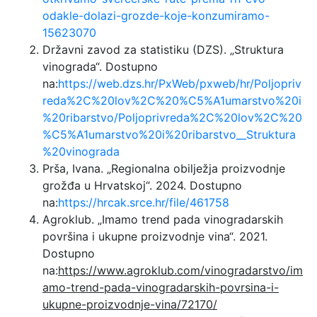
odakle-dolazi-grozde-koje-konzumiramo-
15623070
Državni zavod za statistiku (DZS). „Struktura
vinograda“. Dostupno
na:
https://web.dzs.hr/PxWeb/pxweb/hr/Poljopriv
reda%2C%20lov%2C%20%C5%A1umarstvo%20i
%20ribarstvo/Poljoprivreda%2C%20lov%2C%20
%C5%A1umarstvo%20i%20ribarstvo__Struktura
%20vinograda
Prša, Ivana. „Regionalna obilježja proizvodnje
grožđa u Hrvatskoj“. 2024. Dostupno
na:
https://hrcak.srce.hr/file/461758
Agroklub. „Imamo trend pada vinogradarskih
površina i ukupne proizvodnje vina“. 2021.
Dostupno
na:
https://www.agroklub.com/vinogradarstvo/im
amo-trend-pada-vinogradarskih-povrsina-i-
ukupne-proizvodnje-vina/72170/