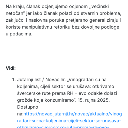
Na kraju, članak ocjenjujemo ocjenom ,,većinski
netočan” jer iako članak polazi od stvarnih problema,
zaključci i naslovna poruka pretjerano generaliziraju i
koriste manipulativnu retoriku bez dovoljne podloge
u podacima.
Vidi:
Jutarnji list / Novac.hr. „Vinogradari su na
koljenima, cijeli sektor se urušava: otkrivamo
švercerske rute prema RH – evo odakle dolazi
grožđe koje konzumiramo“. 15. rujna 2025.
Dostupno
na:
https://novac.jutarnji.hr/novac/aktualno/vinog
radari-su-na-koljenima-cijeli-sektor-se-urusava-
otkrivamo-svercerske-rute-prema-rh-evo-