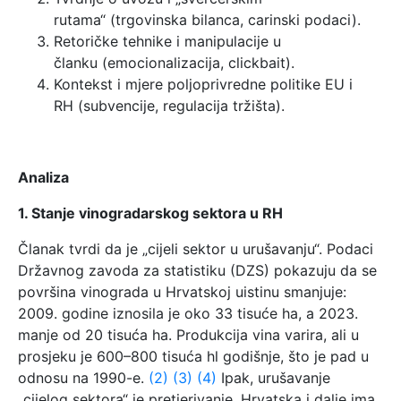
rutama“ (trgovinska bilanca, carinski podaci).
Retoričke tehnike i manipulacije u
članku (emocionalizacija, clickbait).
Kontekst i mjere poljoprivredne politike EU i
RH (subvencije, regulacija tržišta).
Analiza
1. Stanje vinogradarskog sektora u RH
Članak tvrdi da je „cijeli sektor u urušavanju“. Podaci
Državnog zavoda za statistiku (DZS) pokazuju da se
površina vinograda u Hrvatskoj uistinu smanjuje:
2009. godine iznosila je oko 33 tisuće ha, a 2023.
manje od 20 tisuća ha. Produkcija vina varira, ali u
prosjeku je 600–800 tisuća hl godišnje, što je pad u
odnosu na 1990-e.
(2)
(3)
(4)
Ipak, urušavanje
„cijelog sektora“ je pretjerivanje. Hrvatska i dalje ima