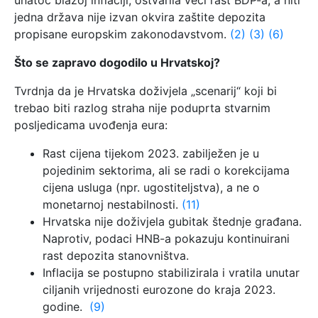
unatoč blažoj inflaciji, ostvarila veći rast BDP-a, a niti
jedna država nije izvan okvira zaštite depozita
propisane europskim zakonodavstvom.
(2)
(3)
(6)
Što se zapravo dogodilo u Hrvatskoj?
Tvrdnja da je Hrvatska doživjela „scenarij“ koji bi
trebao biti razlog straha nije poduprta stvarnim
posljedicama uvođenja eura:
Rast cijena tijekom 2023. zabilježen je u
pojedinim sektorima, ali se radi o korekcijama
cijena usluga (npr. ugostiteljstva), a ne o
monetarnoj nestabilnosti.
(11)
Hrvatska nije doživjela gubitak štednje građana.
Naprotiv, podaci HNB-a pokazuju kontinuirani
rast depozita stanovništva.
Inflacija se postupno stabilizirala i vratila unutar
ciljanih vrijednosti eurozone do kraja 2023.
godine.
(9)