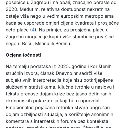
posebice u Zagrebu i na obali, značajno porasle od
2020. Međutim, relativna dostupnost nekretnina
ostaje viša nego u većim europskim metropolama
kada se usporede omjeri cijene kvadrata i prosječne
neto plaće (
4
). Na primjer, za prosječnu plaću u
Zagrebu moguće je kupiti više stambene površine
nego u Beču, Milanu ili Berlinu.
Ocjena točnosti
Na temelju podataka iz 2025. godine i korištenih
stručnih izvora, članak Dnevno.hr sadrži više
subjektivnih interpretacija koje nisu potkrijepljene
službenim statistikama. Ključne tvrdnje u naslovu i
tekstu prenose dojam krize bez jasno definiranih
ekonomskih pokazatelja koji bi to opravdali.
Emocionalno pojačana retorika stvara pogrešan
dojam ozbiljnosti situacije, a korištenje anonimnih
komentara s internetskih foruma bez konteksta