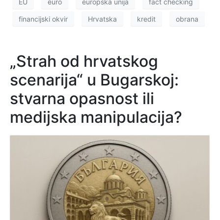
EU
euro
europska unija
fact checking
financijski okvir
Hrvatska
kredit
obrana
„Strah od hrvatskog
scenarija“ u Bugarskoj:
stvarna opasnost ili
medijska manipulacija?