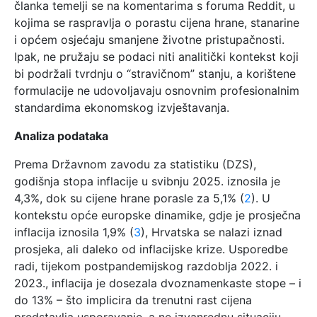
članka temelji se na komentarima s foruma Reddit, u
kojima se raspravlja o porastu cijena hrane, stanarine
i općem osjećaju smanjene životne pristupačnosti.
Ipak, ne pružaju se podaci niti analitički kontekst koji
bi podržali tvrdnju o “stravičnom” stanju, a korištene
formulacije ne udovoljavaju osnovnim profesionalnim
standardima ekonomskog izvještavanja.
Analiza podataka
Prema Državnom zavodu za statistiku (DZS),
godišnja stopa inflacije u svibnju 2025. iznosila je
4,3%, dok su cijene hrane porasle za 5,1% (
2
). U
kontekstu opće europske dinamike, gdje je prosječna
inflacija iznosila 1,9% (
3
), Hrvatska se nalazi iznad
prosjeka, ali daleko od inflacijske krize. Usporedbe
radi, tijekom postpandemijskog razdoblja 2022. i
2023., inflacija je dosezala dvoznamenkaste stope – i
do 13% – što implicira da trenutni rast cijena