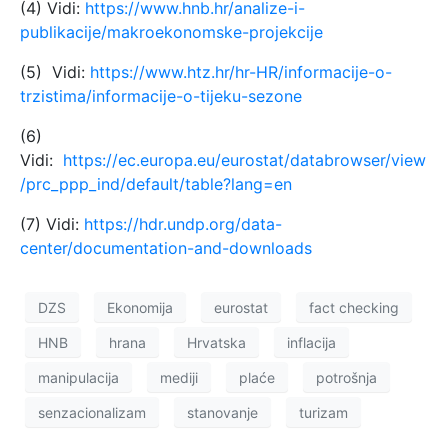
(4) Vidi:
https://www.hnb.hr/analize-i-
publikacije/makroekonomske-projekcije
(5) Vidi:
https://www.htz.hr/hr-HR/informacije-o-
trzistima/informacije-o-tijeku-sezone
(6)
Vidi:
https://ec.europa.eu/eurostat/databrowser/view
/prc_ppp_ind/default/table?lang=en
(7) Vidi:
https://hdr.undp.org/data-
center/documentation-and-downloads
DZS
Ekonomija
eurostat
fact checking
HNB
hrana
Hrvatska
inflacija
manipulacija
mediji
plaće
potrošnja
senzacionalizam
stanovanje
turizam