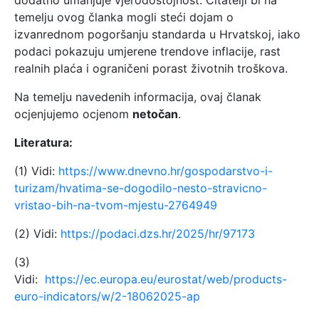
dodatno umanjuje vjerodostojnost. Čitatelji bi na
temelju ovog članka mogli steći dojam o
izvanrednom pogoršanju standarda u Hrvatskoj, iako
podaci pokazuju umjerene trendove inflacije, rast
realnih plaća i ograničeni porast životnih troškova.
Na temelju navedenih informacija, ovaj članak
ocjenjujemo ocjenom
netočan
.
Literatura:
(1) Vidi:
https://www.dnevno.hr/gospodarstvo-i-
turizam/hvatima-se-dogodilo-nesto-stravicno-
vristao-bih-na-tvom-mjestu-2764949
(2) Vidi:
https://podaci.dzs.hr/2025/hr/97173
(3)
Vidi:
https://ec.europa.eu/eurostat/web/products-
euro-indicators/w/2-18062025-ap