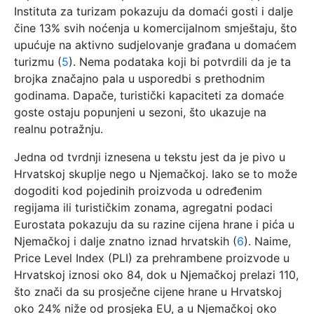
Instituta za turizam pokazuju da domaći gosti i dalje
čine 13% svih noćenja u komercijalnom smještaju, što
upućuje na aktivno sudjelovanje građana u domaćem
turizmu (
5
). Nema podataka koji bi potvrdili da je ta
brojka značajno pala u usporedbi s prethodnim
godinama. Dapače, turistički kapaciteti za domaće
goste ostaju popunjeni u sezoni, što ukazuje na
realnu potražnju.
Jedna od tvrdnji iznesena u tekstu jest da je pivo u
Hrvatskoj skuplje nego u Njemačkoj. Iako se to može
dogoditi kod pojedinih proizvoda u određenim
regijama ili turističkim zonama, agregatni podaci
Eurostata pokazuju da su razine cijena hrane i pića u
Njemačkoj i dalje znatno iznad hrvatskih (
6
). Naime,
Price Level Index (PLI) za prehrambene proizvode u
Hrvatskoj iznosi oko 84, dok u Njemačkoj prelazi 110,
što znači da su prosječne cijene hrane u Hrvatskoj
oko 24% niže od prosjeka EU, a u Njemačkoj oko