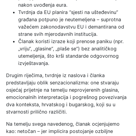
nakon uvođenja eura.
Tvrdnja da EU planira “sjesti na ušteđevinu”
građana potpuno je neutemeljena – suprotna
važećem zakonodavstvu EU i demantirana od
strane svih mjerodavnih institucija.
Članak koristi izraze koji prenose paniku (npr.
„vriju“, „glasine“, „plaše se“) bez analitičkog
utemeljenja, što krši standarde odgovornog
izvještavanja.
Drugim riječima, tvrdnje iz naslova i članka
predstavljaju oblik senzacionalizma: one stvaraju
osjećaj prijetnje na temelju neprovjerenih glasina,
emocionalnih interpretacija i pogrešnog povezivanja
dva konteksta, hrvatskog i bugarskog, koji su u
stvarnosti prilično različiti.
Na temelju svega navedenog, članak ocjenjujemo
kao: netočan – jer implicira postojanje ozbiljne