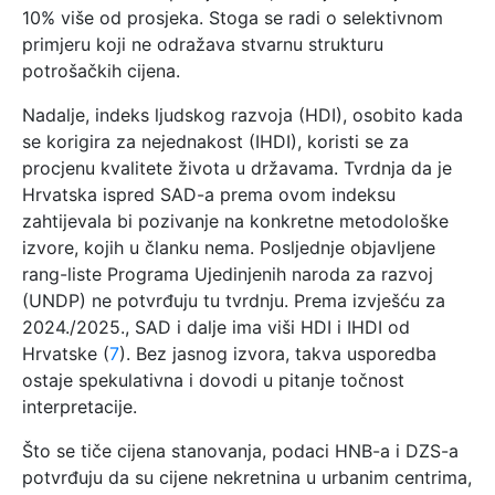
10% više od prosjeka. Stoga se radi o selektivnom
primjeru koji ne odražava stvarnu strukturu
potrošačkih cijena.
Nadalje, indeks ljudskog razvoja (HDI), osobito kada
se korigira za nejednakost (IHDI), koristi se za
procjenu kvalitete života u državama. Tvrdnja da je
Hrvatska ispred SAD-a prema ovom indeksu
zahtijevala bi pozivanje na konkretne metodološke
izvore, kojih u članku nema. Posljednje objavljene
rang-liste Programa Ujedinjenih naroda za razvoj
(UNDP) ne potvrđuju tu tvrdnju. Prema izvješću za
2024./2025., SAD i dalje ima viši HDI i IHDI od
Hrvatske (
7
). Bez jasnog izvora, takva usporedba
ostaje spekulativna i dovodi u pitanje točnost
interpretacije.
Što se tiče cijena stanovanja, podaci HNB-a i DZS-a
potvrđuju da su cijene nekretnina u urbanim centrima,