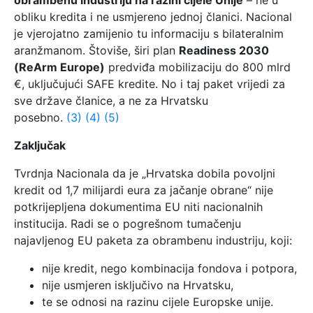
obrambenu industriju na razini cijele Unije
– ne u
obliku kredita i ne usmjereno jednoj članici. Nacional
je vjerojatno zamijenio tu informaciju s bilateralnim
aranžmanom. Štoviše, širi plan
Readiness 2030
(ReArm Europe)
predviđa mobilizaciju do 800 mlrd
€, uključujući SAFE kredite. No i taj paket vrijedi za
sve države članice, a ne za Hrvatsku
posebno.
(3)
(4)
(5)
Zaključak
Tvrdnja Nacionala da je „Hrvatska dobila povoljni
kredit od 1,7 milijardi eura za jačanje obrane“ nije
potkrijepljena dokumentima EU niti nacionalnih
institucija. Radi se o pogrešnom tumačenju
najavljenog EU paketa za obrambenu industriju, koji:
nije kredit, nego kombinacija fondova i potpora,
nije usmjeren isključivo na Hrvatsku,
te se odnosi na razinu cijele Europske unije.