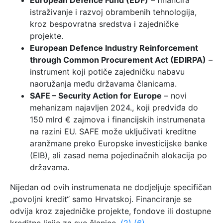
European Defence Fund (EDF)
– financira
istraživanje i razvoj obrambenih tehnologija,
kroz bespovratna sredstva i zajedničke
projekte.
European Defence Industry Reinforcement
through Common Procurement Act (EDIRPA)
–
instrument koji potiče zajedničku nabavu
naoružanja među državama članicama.
SAFE – Security Action for Europe
– novi
mehanizam najavljen 2024., koji predviđa do
150 mlrd € zajmova i financijskih instrumenata
na razini EU. SAFE može uključivati kreditne
aranžmane preko Europske investicijske banke
(EIB), ali zasad nema pojedinačnih alokacija po
državama.
Nijedan od ovih instrumenata ne dodjeljuje specifičan
„povoljni kredit“ samo Hrvatskoj. Financiranje se
odvija kroz zajedničke projekte, fondove ili dostupne