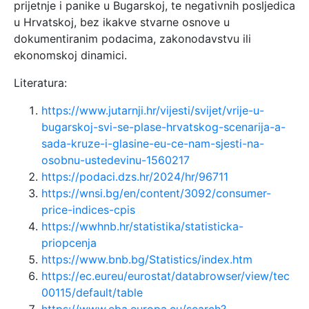
prijetnje i panike u Bugarskoj, te negativnih posljedica
u Hrvatskoj, bez ikakve stvarne osnove u
dokumentiranim podacima, zakonodavstvu ili
ekonomskoj dinamici.
Literatura:
https://www.jutarnji.hr/vijesti/svijet/vrije-u-
bugarskoj-svi-se-plase-hrvatskog-scenarija-a-
sada-kruze-i-glasine-eu-ce-nam-sjesti-na-
osobnu-ustedevinu-1560217
https://podaci.dzs.hr/2024/hr/96711
https://wnsi.bg/en/content/3092/consumer-
price-indices-cpis
https://wwhnb.hr/statistika/statisticka-
priopcenja
https://www.bnb.bg/Statistics/index.htm
https://ec.eureu/eurostat/databrowser/view/tec
00115/default/table