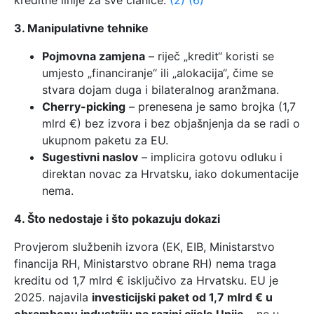
kreditne linije za sve članice.
(2)
(6)
3. Manipulativne tehnike
Pojmovna zamjena
– riječ „kredit“ koristi se
umjesto „financiranje“ ili „alokacija“, čime se
stvara dojam duga i bilateralnog aranžmana.
Cherry-picking
– prenesena je samo brojka (1,7
mlrd €) bez izvora i bez objašnjenja da se radi o
ukupnom paketu za EU.
Sugestivni naslov
– implicira gotovu odluku i
direktan novac za Hrvatsku, iako dokumentacije
nema.
4. Što nedostaje i što pokazuju dokazi
Provjerom službenih izvora (EK, EIB, Ministarstvo
financija RH, Ministarstvo obrane RH) nema traga
kreditu od 1,7 mlrd € isključivo za Hrvatsku. EU je
2025. najavila
investicijski paket od 1,7 mlrd € u