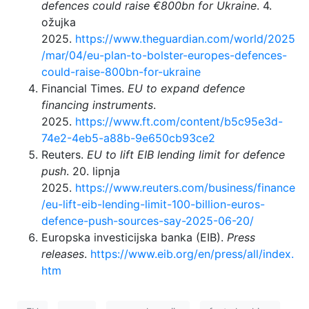
defences could raise €800bn for Ukraine
. 4.
ožujka
2025.
https://www.theguardian.com/world/2025
/mar/04/eu-plan-to-bolster-europes-defences-
could-raise-800bn-for-ukraine
Financial Times.
EU to expand defence
financing instruments
.
2025.
https://www.ft.com/content/b5c95e3d-
74e2-4eb5-a88b-9e650cb93ce2
Reuters.
EU to lift EIB lending limit for defence
push
. 20. lipnja
2025.
https://www.reuters.com/business/finance
/eu-lift-eib-lending-limit-100-billion-euros-
defence-push-sources-say-2025-06-20/
Europska investicijska banka (EIB).
Press
releases
.
https://www.eib.org/en/press/all/index.
htm