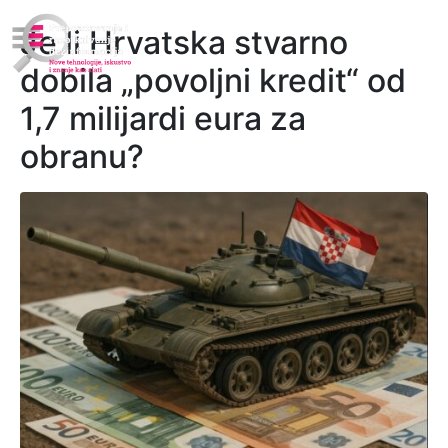
Je li Hrvatska stvarno
dobila „povoljni kredit“ od
1,7 milijardi eura za
obranu?