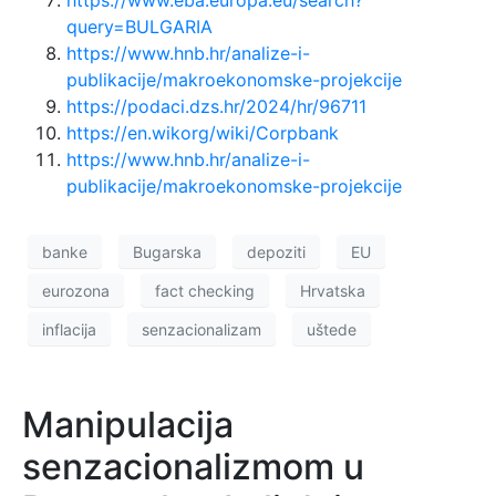
https://www.eba.europa.eu/search?
query=BULGARIA
https://www.hnb.hr/analize-i-
publikacije/makroekonomske-projekcije
https://podaci.dzs.hr/2024/hr/96711
https://en.wikorg/wiki/Corpbank
https://www.hnb.hr/analize-i-
publikacije/makroekonomske-projekcije
banke
Bugarska
depoziti
EU
eurozona
fact checking
Hrvatska
inflacija
senzacionalizam
uštede
Manipulacija
senzacionalizmom u