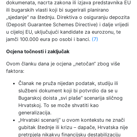
dokumenata, nacrta zakona ili izjava predstavnika EU
ili bugarskih vlasti koji bi sugerirali planirano
„sjedanje“ na štednju. Direktiva o osiguranju depozita
(Deposit Guarantee Schemes Directive) i dalje vrijedi
u cijeloj EU, uključujući kandidate za eurozonu, te
jamči 100.000 eura po osobi i banci.
(7)
Ocjena točnosti i zaključak
Ovom članku dana je ocjena ,,netočan“ zbog više
faktora:
Članak ne pruža nijedan podatak, studiju ili
službeni dokument koji bi potvrdio da se u
Bugarskoj doista „svi plaše“ scenarija sličnog
Hrvatskoj. To se može shvatiti kao
generalizacija.
„Hrvatski scenarij“ u ovom kontekstu ne znači
gubitak štednje ili krizu – dapače, Hrvatska nije
pretrpjela nikakvu financijsku destabilizaciju