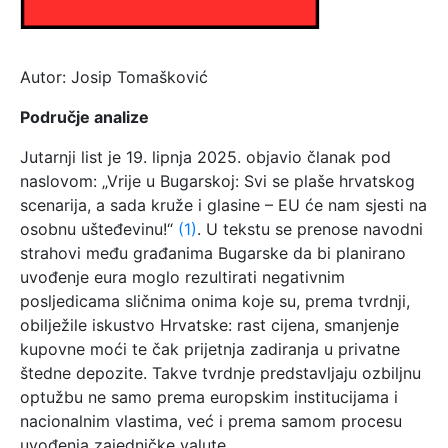
Autor: Josip Tomašković
Područje analize
Jutarnji list je 19. lipnja 2025. objavio članak pod
naslovom: „Vrije u Bugarskoj: Svi se plaše hrvatskog
scenarija, a sada kruže i glasine – EU će nam sjesti na
osobnu ušteđevinu!“
(1)
. U tekstu se prenose navodni
strahovi među građanima Bugarske da bi planirano
uvođenje eura moglo rezultirati negativnim
posljedicama sličnima onima koje su, prema tvrdnji,
obilježile iskustvo Hrvatske: rast cijena, smanjenje
kupovne moći te čak prijetnja zadiranja u privatne
štedne depozite. Takve tvrdnje predstavljaju ozbiljnu
optužbu ne samo prema europskim institucijama i
nacionalnim vlastima, već i prema samom procesu
uvođenja zajedničke valute.