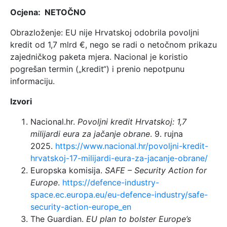
Ocjena: NETOČNO
Obrazloženje: EU nije Hrvatskoj odobrila povoljni
kredit od 1,7 mlrd €, nego se radi o netočnom prikazu
zajedničkog paketa mjera. Nacional je koristio
pogrešan termin („kredit“) i prenio nepotpunu
informaciju.
Izvori
Nacional.hr.
Povoljni kredit Hrvatskoj: 1,7
milijardi eura za jačanje obrane
. 9. rujna
2025.
https://www.nacional.hr/povoljni-kredit-
hrvatskoj-17-milijardi-eura-za-jacanje-obrane/
Europska komisija.
SAFE – Security Action for
Europe
.
https://defence-industry-
space.ec.europa.eu/eu-defence-industry/safe-
security-action-europe_en
The Guardian.
EU plan to bolster Europe’s