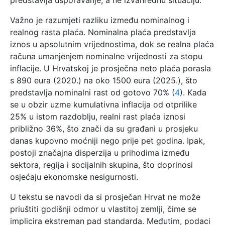
predstavlja usporavanje, a ne izvanrednu situaciju.
Važno je razumjeti razliku između nominalnog i
realnog rasta plaća. Nominalna plaća predstavlja
iznos u apsolutnim vrijednostima, dok se realna plaća
računa umanjenjem nominalne vrijednosti za stopu
inflacije. U Hrvatskoj je prosječna neto plaća porasla
s 890 eura (2020.) na oko 1500 eura (2025.), što
predstavlja nominalni rast od gotovo 70% (
4
). Kada
se u obzir uzme kumulativna inflacija od otprilike
25% u istom razdoblju, realni rast plaća iznosi
približno 36%, što znači da su građani u prosjeku
danas kupovno moćniji nego prije pet godina. Ipak,
postoji značajna disperzija u prihodima između
sektora, regija i socijalnih skupina, što doprinosi
osjećaju ekonomske nesigurnosti.
U tekstu se navodi da si prosječan Hrvat ne može
priuštiti godišnji odmor u vlastitoj zemlji, čime se
implicira ekstreman pad standarda. Međutim, podaci