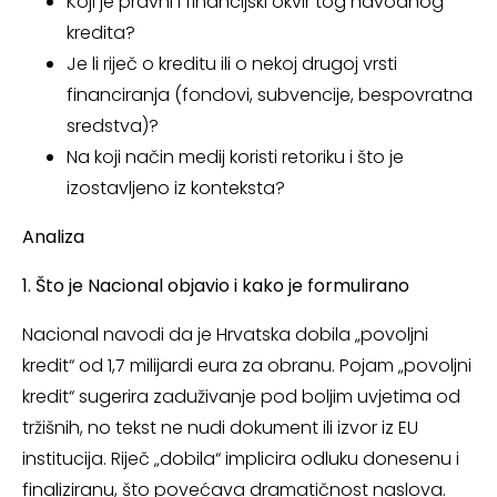
Koji je pravni i financijski okvir tog navodnog
kredita?
Je li riječ o kreditu ili o nekoj drugoj vrsti
financiranja (fondovi, subvencije, bespovratna
sredstva)?
Na koji način medij koristi retoriku i što je
izostavljeno iz konteksta?
Analiza
1. Što je Nacional objavio i kako je formulirano
Nacional navodi da je Hrvatska dobila „povoljni
kredit“ od 1,7 milijardi eura za obranu. Pojam „povoljni
kredit“ sugerira zaduživanje pod boljim uvjetima od
tržišnih, no tekst ne nudi dokument ili izvor iz EU
institucija. Riječ „dobila“ implicira odluku donesenu i
finaliziranu, što povećava dramatičnost naslova.