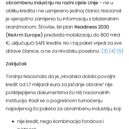
obrambenu industriju na razini cijele Unije
– ne u
obliku kredita i ne usmjereno jednoj članici. Nacional
je vjerojatno zamijenio tu informaciju s bilateralnim
aranžmanom. Štoviše, širi plan
Readiness 2030
(ReArm Europe)
predviđa mobilizaciju do 800 mlrd
€, uključujući SAFE kredite. No i taj paket vrijedi za sve
države članice, a ne za Hrvatsku posebno.
(3)
(4)
(5)
Zaključak
Tvrdnja Nacionala da je „Hrvatska dobila povoljni
kredit od 1,7 milijardi eura za jačanje obrane“ nije
potkrijepljena dokumentima EU niti nacionalnih
institucija. Radi se o pogrešnom tumačenju
najavljenog EU paketa za obrambenu industriju, koji:
nije kredit, nego kombinacija fondova i