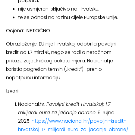
potpora,
nije usmjeren isključivo na Hrvatsku,
te se odnosi na razinu cijele Europske unije.
Ocjena: NETOČNO
Obrazloženje: EU nije Hrvatskoj odobrila povoljni
kredit od 1,7 mlrd €, nego se radi o netočnom
prikazu zajedničkog paketa mjera. Nacional je
koristio pogrešan termin („kredit“) i prenio
nepotpunu informaciju.
Izvori
Nacional.hr.
Povoljni kredit Hrvatskoj: 1,7
milijardi eura za jačanje obrane
. 9. rujna
2025.
https://www.nacional.hr/povoljni-kredit-
hrvatskoj-17-milijardi-eura-za-jacanje-obrane/