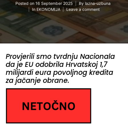
Posted on
16 September 2025
By
lazna-uzbuna
In
EKONOMIJA
Leave a comment
Provjerili smo tvrdnju Nacionala
da je EU odobrila Hrvatskoj 1,7
milijardi eura povoljnog kredita
za jačanje obrane.