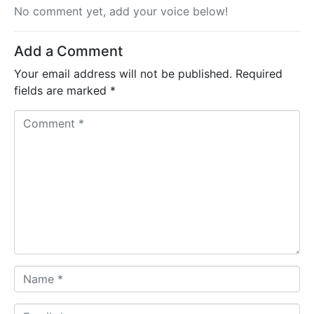
No comment yet, add your voice below!
Add a Comment
Your email address will not be published.
Required
fields are marked
*
C
o
m
m
e
n
t
*
N
a
m
E