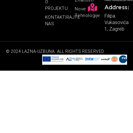
O
Address:
PROJEKTU
Nove
Tehnologije
Filipa
KONTAKTIRAJTE
Vukasovića
NAS
1, Zagreb
© 2024 LAZNA-UZBUNA. ALL RIGHTS RESERVED.