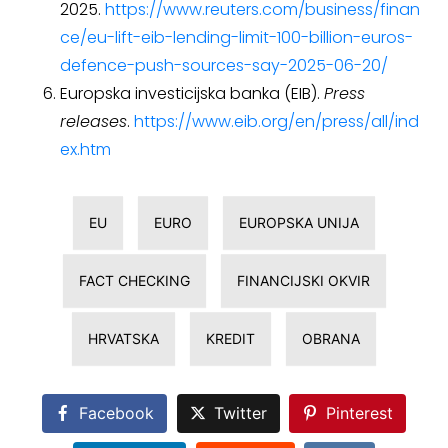
2025.
https://www.reuters.com/business/finan
ce/eu-lift-eib-lending-limit-100-billion-euros-
defence-push-sources-say-2025-06-20/
Europska investicijska banka (EIB).
Press
releases
.
https://www.eib.org/en/press/all/ind
ex.htm
EU
EURO
EUROPSKA UNIJA
FACT CHECKING
FINANCIJSKI OKVIR
HRVATSKA
KREDIT
OBRANA
Facebook
Twitter
Pinterest