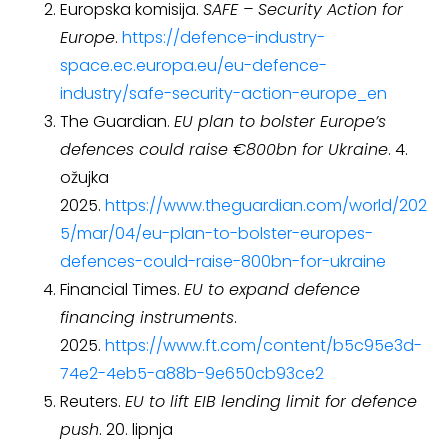
Europska komisija.
SAFE – Security Action for
Europe
.
https://defence-industry-
space.ec.europa.eu/eu-defence-
industry/safe-security-action-europe_en
The Guardian.
EU plan to bolster Europe’s
defences could raise €800bn for Ukraine
. 4.
ožujka
2025.
https://www.theguardian.com/world/202
5/mar/04/eu-plan-to-bolster-europes-
defences-could-raise-800bn-for-ukraine
Financial Times.
EU to expand defence
financing instruments
.
2025.
https://www.ft.com/content/b5c95e3d-
74e2-4eb5-a88b-9e650cb93ce2
Reuters.
EU to lift EIB lending limit for defence
push
. 20. lipnja