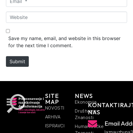
e
m
*
a
W
i
e
l
b
*
s
Save my name, email, and website in this browser
i
for the next time I comment.
t
e
Submit
SITE
NEWS
MAP
Ekonomija
KONTAKTIRAJ
NOVOSTI
Društvene
NAS
ARHIVA
Znanosti
Email Add
ISPRAVCI
Humanističke
laznauzbuna
Znanosti