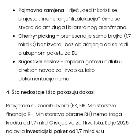
Pojmovna zamjena
– riječ „kredit“ koristi se
umjesto „financiranje“ ili „alokacija“, čime se
stvara dojam duga i bilateralnog aranžmana.
Cherry-picking
– prenesena je samo brojka (1,7
mlrd €) bez izvora i bez objašnjenja da se radi
o ukupnom paketu za EU.
Sugestivni naslov
– implicira gotovu odluku i
direktan novac za Hrvatsku, iako
dokumentacije nema.
4. Što nedostaje i što pokazuju dokazi
Provjerom službenih izvora (EK, EIB, Ministarstvo
financija RH, Ministarstvo obrane RH) nema traga
kreditu od 1,7 mlrd € isključivo za Hrvatsku. EU je 2025.
najavila
investicijski paket od 1,7 mlrd € u