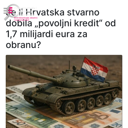
Je li Hrvatska stvarno
dobila „povoljni kredit“ od
1,7 milijardi eura za
obranu?