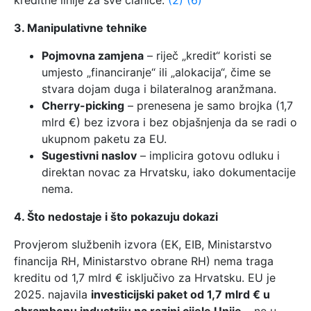
kreditne linije za sve članice.
(2)
(6)
3. Manipulativne tehnike
Pojmovna zamjena
– riječ „kredit“ koristi se
umjesto „financiranje“ ili „alokacija“, čime se
stvara dojam duga i bilateralnog aranžmana.
Cherry-picking
– prenesena je samo brojka (1,7
mlrd €) bez izvora i bez objašnjenja da se radi o
ukupnom paketu za EU.
Sugestivni naslov
– implicira gotovu odluku i
direktan novac za Hrvatsku, iako dokumentacije
nema.
4. Što nedostaje i što pokazuju dokazi
Provjerom službenih izvora (EK, EIB, Ministarstvo
financija RH, Ministarstvo obrane RH) nema traga
kreditu od 1,7 mlrd € isključivo za Hrvatsku. EU je
2025. najavila
investicijski paket od 1,7 mlrd € u