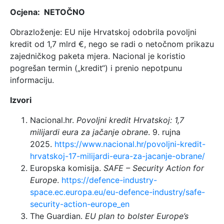
Ocjena: NETOČNO
Obrazloženje: EU nije Hrvatskoj odobrila povoljni
kredit od 1,7 mlrd €, nego se radi o netočnom prikazu
zajedničkog paketa mjera. Nacional je koristio
pogrešan termin („kredit“) i prenio nepotpunu
informaciju.
Izvori
Nacional.hr.
Povoljni kredit Hrvatskoj: 1,7
milijardi eura za jačanje obrane
. 9. rujna
2025.
https://www.nacional.hr/povoljni-kredit-
hrvatskoj-17-milijardi-eura-za-jacanje-obrane/
Europska komisija.
SAFE – Security Action for
Europe
.
https://defence-industry-
space.ec.europa.eu/eu-defence-industry/safe-
security-action-europe_en
The Guardian.
EU plan to bolster Europe’s