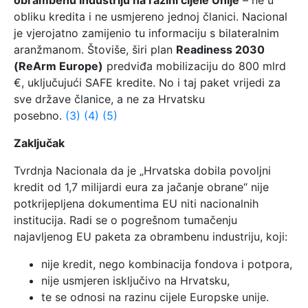
obrambenu industriju na razini cijele Unije
– ne u
obliku kredita i ne usmjereno jednoj članici. Nacional
je vjerojatno zamijenio tu informaciju s bilateralnim
aranžmanom. Štoviše, širi plan
Readiness 2030
(ReArm Europe)
predviđa mobilizaciju do 800 mlrd
€, uključujući SAFE kredite. No i taj paket vrijedi za
sve države članice, a ne za Hrvatsku
posebno.
(3)
(4)
(5)
Zaključak
Tvrdnja Nacionala da je „Hrvatska dobila povoljni
kredit od 1,7 milijardi eura za jačanje obrane“ nije
potkrijepljena dokumentima EU niti nacionalnih
institucija. Radi se o pogrešnom tumačenju
najavljenog EU paketa za obrambenu industriju, koji:
nije kredit, nego kombinacija fondova i potpora,
nije usmjeren isključivo na Hrvatsku,
te se odnosi na razinu cijele Europske unije.