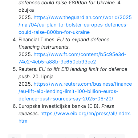
defences could raise €800bn for Ukraine
. 4.
ožujka
2025.
https://www.theguardian.com/world/2025
/mar/04/eu-plan-to-bolster-europes-defences-
could-raise-800bn-for-ukraine
Financial Times.
EU to expand defence
financing instruments
.
2025.
https://www.ft.com/content/b5c95e3d-
74e2-4eb5-a88b-9e650cb93ce2
Reuters.
EU to lift EIB lending limit for defence
push
. 20. lipnja
2025.
https://www.reuters.com/business/finance
/eu-lift-eib-lending-limit-100-billion-euros-
defence-push-sources-say-2025-06-20/
Europska investicijska banka (EIB).
Press
releases
.
https://www.eib.org/en/press/all/index.
htm