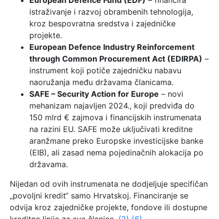
European Defence Fund (EDF)
– financira
istraživanje i razvoj obrambenih tehnologija,
kroz bespovratna sredstva i zajedničke
projekte.
European Defence Industry Reinforcement
through Common Procurement Act (EDIRPA)
–
instrument koji potiče zajedničku nabavu
naoružanja među državama članicama.
SAFE – Security Action for Europe
– novi
mehanizam najavljen 2024., koji predviđa do
150 mlrd € zajmova i financijskih instrumenata
na razini EU. SAFE može uključivati kreditne
aranžmane preko Europske investicijske banke
(EIB), ali zasad nema pojedinačnih alokacija po
državama.
Nijedan od ovih instrumenata ne dodjeljuje specifičan
„povoljni kredit“ samo Hrvatskoj. Financiranje se
odvija kroz zajedničke projekte, fondove ili dostupne