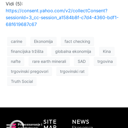
Vidi (5):
https://consent.yahoo.com/v2/collectConsent?
sessionId=3_cc-session_a1584b8f-c7d4-4360-bdf1-
68f619687c67
carine
Ekonomija
fact checking
financijska tržišta
globalna ekonomija
Kina
nafte
rare earth minerali
SAD
trgovina
trgovinski pregovori
trgovinski rat
Truth Social
SITE
NEWS
MAP
Ekonomija