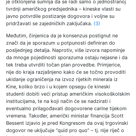
je otklonjena sumnja da se radi samo o jednostranoj
tvrdnji američkog predsjednika – kineske vlasti su
javno potvrdile postizanje dogovora i voljne su
pridržavati se zajedničkih zaključaka.
(3)
Međutim, činjenica da je konsenzus postignut ne
znači da je sporazum u potpunosti definiran do
posljednjeg detalja. Naprotiv, više izvora napominje
da mnoge pojedinosti sporazuma ostaju nejasne i da
tek treba utvrditi točan plan provedbe. Primjerice,
nije do kraja razjašnjeno kako će se točno provoditi
ukidanje ograničenja na izvoz rijetkih minerala iz
Kine, koliko brzo i u kojem opsegu će kineski
studenti dobiti veći pristup američkim visokoškolskim
institucijama, te na koji način će se nadzirati i
eventualno prilagođavati dogovorene carine tijekom
vremena. Također, američki ministar financija Scott
Bessent izjavio je pred Kongresom da ovaj trgovinski
dogovor ne uključuje “quid pro quo” – tj. nije riječ o