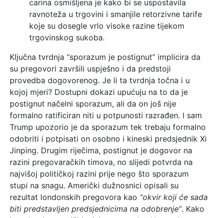
carina osmišljena je kako bi se uspostavila
ravnoteža u trgovini i smanjile retorzivne tarife
koje su dosegle vrlo visoke razine tijekom
trgovinskog sukoba.
Ključna tvrdnja “sporazum je postignut” implicira da
su pregovori završili uspješno i da predstoji
provedba dogovorenog. Je li ta tvrdnja točna i u
kojoj mjeri? Dostupni dokazi upućuju na to da je
postignut načelni sporazum, ali da on još nije
formalno ratificiran niti u potpunosti razrađen. I sam
Trump upozorio je da sporazum tek trebaju formalno
odobriti i potpisati on osobno i kineski predsjednik Xi
Jinping. Drugim riječima, postignut je dogovor na
razini pregovaračkih timova, no slijedi potvrda na
najvišoj političkoj razini prije nego što sporazum
stupi na snagu. Američki dužnosnici opisali su
rezultat londonskih pregovora kao
“okvir koji će sada
biti predstavljen predsjednicima na odobrenje”
. Kako