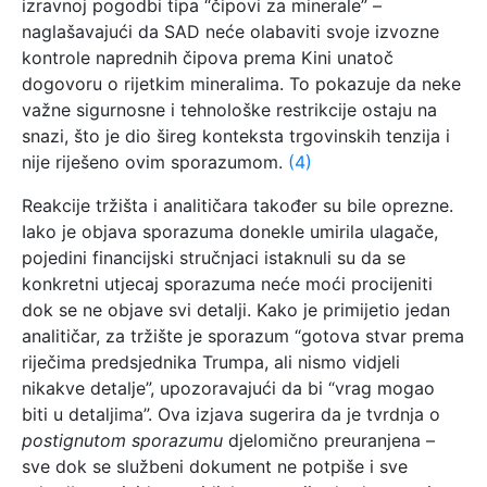
izravnoj pogodbi tipa “čipovi za minerale” –
naglašavajući da SAD neće olabaviti svoje izvozne
kontrole naprednih čipova prema Kini unatoč
dogovoru o rijetkim mineralima. To pokazuje da neke
važne sigurnosne i tehnološke restrikcije ostaju na
snazi, što je dio šireg konteksta trgovinskih tenzija i
nije riješeno ovim sporazumom.
(4)
Reakcije tržišta i analitičara također su bile oprezne.
Iako je objava sporazuma donekle umirila ulagače,
pojedini financijski stručnjaci istaknuli su da se
konkretni utjecaj sporazuma neće moći procijeniti
dok se ne objave svi detalji. Kako je primijetio jedan
analitičar, za tržište je sporazum “gotova stvar prema
riječima predsjednika Trumpa, ali nismo vidjeli
nikakve detalje”, upozoravajući da bi “vrag mogao
biti u detaljima”. Ova izjava sugerira da je tvrdnja o
postignutom sporazumu
djelomično preuranjena –
sve dok se službeni dokument ne potpiše i sve