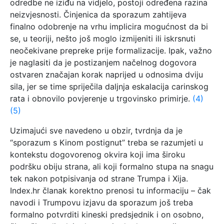
odredbe ne iziđu na vidjelo, postoji određena razina
neizvjesnosti. Činjenica da sporazum zahtijeva
finalno odobrenje na vrhu implicira mogućnost da bi
se, u teoriji, nešto još moglo izmijeniti ili iskrsnuti
neočekivane prepreke prije formalizacije. Ipak, važno
je naglasiti da je postizanjem načelnog dogovora
ostvaren značajan korak naprijed u odnosima dviju
sila, jer se time spriječila daljnja eskalacija carinskog
rata i obnovilo povjerenje u trgovinsko primirje.
(4)
(5)
Uzimajući sve navedeno u obzir, tvrdnja da je
“sporazum s Kinom postignut” treba se razumjeti u
kontekstu dogovorenog okvira koji ima široku
podršku obiju strana, ali koji formalno stupa na snagu
tek nakon potpisivanja od strane Trumpa i Xija.
Index.hr članak korektno prenosi tu informaciju – čak
navodi i Trumpovu izjavu da sporazum još treba
formalno potvrditi kineski predsjednik i on osobno,