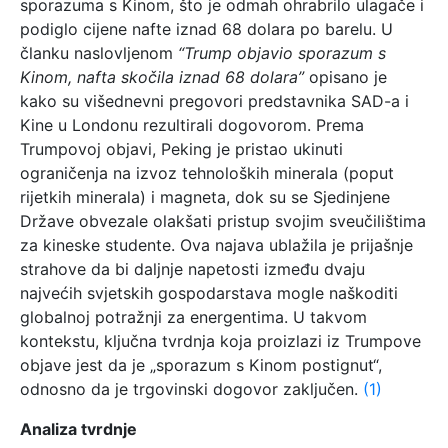
sporazuma s Kinom, što je odmah ohrabrilo ulagače i
podiglo cijene nafte iznad 68 dolara po barelu. U
članku naslovljenom
“Trump objavio sporazum s
Kinom, nafta skočila iznad 68 dolara”
opisano je
kako su višednevni pregovori predstavnika SAD-a i
Kine u Londonu rezultirali dogovorom. Prema
Trumpovoj objavi, Peking je pristao ukinuti
ograničenja na izvoz tehnoloških minerala (poput
rijetkih minerala) i magneta, dok su se Sjedinjene
Države obvezale olakšati pristup svojim sveučilištima
za kineske studente. Ova najava ublažila je prijašnje
strahove da bi daljnje napetosti između dvaju
najvećih svjetskih gospodarstava mogle naškoditi
globalnoj potražnji za energentima. U takvom
kontekstu, ključna tvrdnja koja proizlazi iz Trumpove
objave jest da je „sporazum s Kinom postignut“,
odnosno da je trgovinski dogovor zaključen.
(1)
Analiza tvrdnje