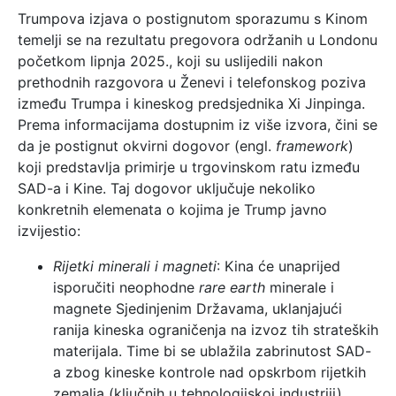
Trumpova izjava o postignutom sporazumu s Kinom
temelji se na rezultatu pregovora održanih u Londonu
početkom lipnja 2025., koji su uslijedili nakon
prethodnih razgovora u Ženevi i telefonskog poziva
između Trumpa i kineskog predsjednika Xi Jinpinga.
Prema informacijama dostupnim iz više izvora, čini se
da je postignut okvirni dogovor (engl.
framework
)
koji predstavlja primirje u trgovinskom ratu između
SAD-a i Kine. Taj dogovor uključuje nekoliko
konkretnih elemenata o kojima je Trump javno
izvijestio:
Rijetki minerali i magneti
: Kina će unaprijed
isporučiti neophodne
rare earth
minerale i
magnete Sjedinjenim Državama, uklanjajući
ranija kineska ograničenja na izvoz tih strateških
materijala. Time bi se ublažila zabrinutost SAD-
a zbog kineske kontrole nad opskrbom rijetkih
zemalja (ključnih u tehnologijskoj industriji).