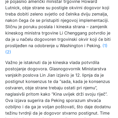
je pojasnio američki ministar trgovine Howard
Lutnick, obje strane su postigle okvirni dogovor koji
treba dobiti zeleno svjetlo od čelnika dviju zemalja,
nakon čega će se pristupiti njegovoj implementaciji.
Sličnu je poruku poslala i kineska strana – zamjenik
kineskog ministra trgovine Li Chenggang potvrdio je
da je u načelu dogovoren trgovinski okvir koji će biti
proslijeđen na odobrenje u Washington i Peking.
(1)
(2)
Važno je istaknuti da je kineska vlada potvrdila
postojanje dogovora. Glasnogovornik Ministarstva
vanjskih poslova Lin Jian izjavio je 12. lipnja da je
postignut konsenzus te da “sada, kada je konsenzus
ostvaren, obje strane trebaju ostati pri njemu”,
naglasivši pritom kako “Kina uvijek drži svoju riječ”.
Ova izjava sugerira da Peking sporazum shvaća
ozbiljno i da ga je voljan poštovati, što daje dodatnu
težinu tvrdnji da je dogovor stvarno postignut. Time