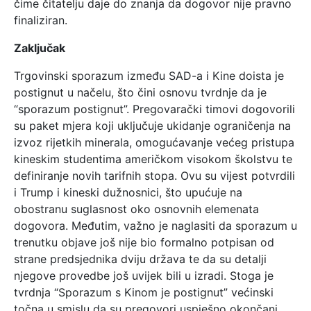
čime čitatelju daje do znanja da dogovor nije pravno
finaliziran.
Zaključak
Trgovinski sporazum između SAD-a i Kine doista je
postignut u načelu, što čini osnovu tvrdnje da je
“sporazum postignut”. Pregovarački timovi dogovorili
su paket mjera koji uključuje ukidanje ograničenja na
izvoz rijetkih minerala, omogućavanje većeg pristupa
kineskim studentima američkom visokom školstvu te
definiranje novih tarifnih stopa. Ovu su vijest potvrdili
i Trump i kineski dužnosnici, što upućuje na
obostranu suglasnost oko osnovnih elemenata
dogovora. Međutim, važno je naglasiti da sporazum u
trenutku objave još nije bio formalno potpisan od
strane predsjednika dviju država te da su detalji
njegove provedbe još uvijek bili u izradi. Stoga je
tvrdnja “Sporazum s Kinom je postignut” većinski
točna u smislu da su pregovori uspješno okončani