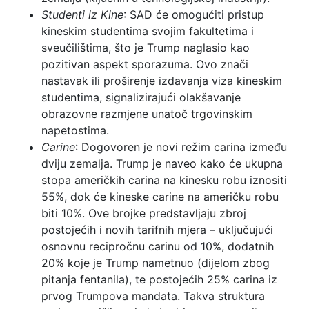
Studenti iz Kine
: SAD će omogućiti pristup
kineskim studentima svojim fakultetima i
sveučilištima, što je Trump naglasio kao
pozitivan aspekt sporazuma. Ovo znači
nastavak ili proširenje izdavanja viza kineskim
studentima, signalizirajući olakšavanje
obrazovne razmjene unatoč trgovinskim
napetostima.
Carine
: Dogovoren je novi režim carina između
dviju zemalja. Trump je naveo kako će ukupna
stopa američkih carina na kinesku robu iznositi
55%, dok će kineske carine na američku robu
biti 10%. Ove brojke predstavljaju zbroj
postojećih i novih tarifnih mjera – uključujući
osnovnu recipročnu carinu od 10%, dodatnih
20% koje je Trump nametnuo (dijelom zbog
pitanja fentanila), te postojećih 25% carina iz
prvog Trumpova mandata. Takva struktura