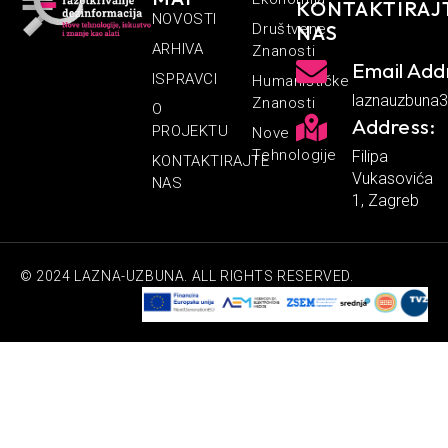
KONTAKTIRAJ
NOVOSTI
Društvene
NAS
ARHIVA
Znanosti
Email Add
ISPRAVCI
Humanističke
laznauzbuna
Znanosti
O
Address:
PROJEKTU
Nove
Tehnologije
Filipa
KONTAKTIRAJTE
Vukasovića
NAS
1, Zagreb
© 2024 LAZNA-UZBUNA. ALL RIGHTS RESERVED.