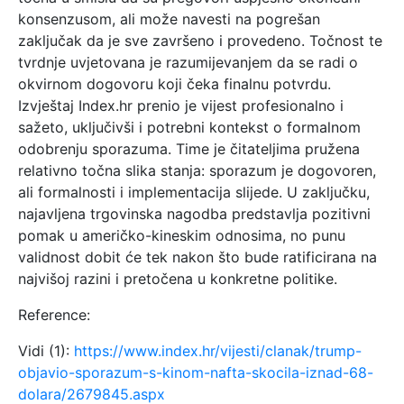
konsenzusom, ali može navesti na pogrešan
zaključak da je sve završeno i provedeno. Točnost te
tvrdnje uvjetovana je razumijevanjem da se radi o
okvirnom dogovoru koji čeka finalnu potvrdu.
Izvještaj Index.hr prenio je vijest profesionalno i
sažeto, uključivši i potrebni kontekst o formalnom
odobrenju sporazuma. Time je čitateljima pružena
relativno točna slika stanja: sporazum je dogovoren,
ali formalnosti i implementacija slijede. U zaključku,
najavljena trgovinska nagodba predstavlja pozitivni
pomak u američko-kineskim odnosima, no punu
validnost dobit će tek nakon što bude ratificirana na
najvišoj razini i pretočena u konkretne politike.
Reference:
Vidi (1):
https://www.index.hr/vijesti/clanak/trump-
objavio-sporazum-s-kinom-nafta-skocila-iznad-68-
dolara/2679845.aspx