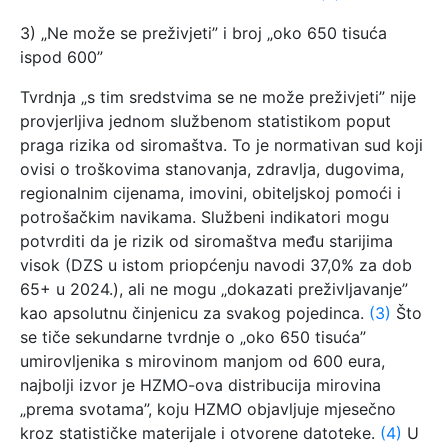
3) „Ne može se preživjeti” i broj „oko 650 tisuća
ispod 600”
Tvrdnja „s tim sredstvima se ne može preživjeti” nije
provjerljiva jednom službenom statistikom poput
praga rizika od siromaštva. To je normativan sud koji
ovisi o troškovima stanovanja, zdravlja, dugovima,
regionalnim cijenama, imovini, obiteljskoj pomoći i
potrošačkim navikama. Službeni indikatori mogu
potvrditi da je rizik od siromaštva među starijima
visok (DZS u istom priopćenju navodi 37,0% za dob
65+ u 2024.), ali ne mogu „dokazati preživljavanje”
kao apsolutnu činjenicu za svakog pojedinca.
(3)
Što
se tiče sekundarne tvrdnje o „oko 650 tisuća”
umirovljenika s mirovinom manjom od 600 eura,
najbolji izvor je HZMO-ova distribucija mirovina
„prema svotama”, koju HZMO objavljuje mjesečno
kroz statističke materijale i otvorene datoteke.
(4)
U