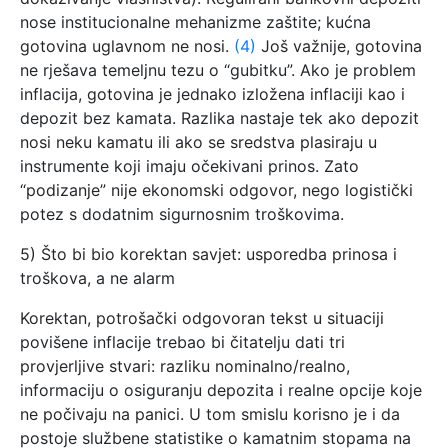
nose institucionalne mehanizme zaštite; kućna
gotovina uglavnom ne nosi.
(4)
Još važnije, gotovina
ne rješava temeljnu tezu o “gubitku”. Ako je problem
inflacija, gotovina je jednako izložena inflaciji kao i
depozit bez kamata. Razlika nastaje tek ako depozit
nosi neku kamatu ili ako se sredstva plasiraju u
instrumente koji imaju očekivani prinos. Zato
“podizanje” nije ekonomski odgovor, nego logistički
potez s dodatnim sigurnosnim troškovima.
5) Što bi bio korektan savjet: usporedba prinosa i
troškova, a ne alarm
Korektan, potrošački odgovoran tekst u situaciji
povišene inflacije trebao bi čitatelju dati tri
provjerljive stvari: razliku nominalno/realno,
informaciju o osiguranju depozita i realne opcije koje
ne počivaju na panici. U tom smislu korisno je i da
postoje službene statistike o kamatnim stopama na