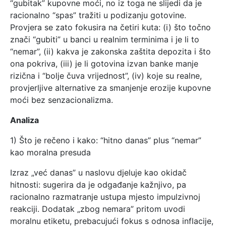
“gubitak” kupovne moći, no iz toga ne slijedi da je
racionalno “spas” tražiti u podizanju gotovine.
Provjera se zato fokusira na četiri kuta: (i) što točno
znači “gubiti” u banci u realnim terminima i je li to
“nemar”, (ii) kakva je zakonska zaštita depozita i što
ona pokriva, (iii) je li gotovina izvan banke manje
rizična i “bolje čuva vrijednost”, (iv) koje su realne,
provjerljive alternative za smanjenje erozije kupovne
moći bez senzacionalizma.
Analiza
1) Što je rečeno i kako: “hitno danas” plus “nemar”
kao moralna presuda
Izraz „već danas” u naslovu djeluje kao okidač
hitnosti: sugerira da je odgađanje kažnjivo, pa
racionalno razmatranje ustupa mjesto impulzivnoj
reakciji. Dodatak „zbog nemara” pritom uvodi
moralnu etiketu, prebacujući fokus s odnosa inflacije,