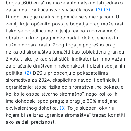
brojka „600 eura” ne može automatski čitati jednako
za samca i za kućanstvo s više članova.
(2)
(3)
Drugo, prag je relativan: pomiče se s medijanom. U
zemlji koja općenito postaje bogatija prag može rasti
i ako se pojedincu ne mijenja realna kupovna moć;
obratno, u krizi prag može padati dok cijene nekih
nužnih dobara rastu. Zbog toga je pogrešno prag
rizika od siromaštva tumačiti kao „objektivnu granicu
života”, iako je kao statistički indikator iznimno važan
za praćenje društvenih nejednakosti i dizajn socijalnih
politika.
(2)
DZS u priopćenju o pokazateljima
siromaštva za 2024. eksplicitno navodi i definiciju i
ograničenje: stopa rizika od siromaštva „ne pokazuje
koliko je osoba stvarno siromašno”, nego koliko ih
ima dohodak ispod praga; a prag je 60% medijana
ekvivalentnog dohotka.
(3)
To je službeni okvir u
kojem bi se izraz „granica siromaštva” trebao koristiti
ako se želi preciznost.