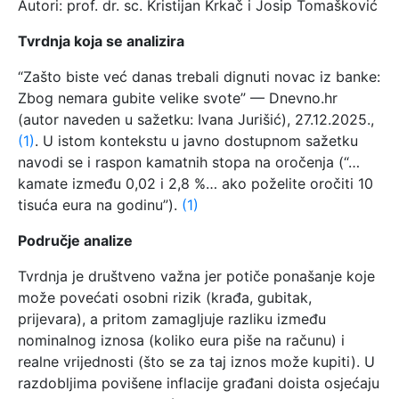
Autori: prof. dr. sc. Kristijan Krkač i Josip Tomašković
Tvrdnja koja se analizira
“Zašto biste već danas trebali dignuti novac iz banke:
Zbog nemara gubite velike svote” — Dnevno.hr
(autor naveden u sažetku: Ivana Jurišić), 27.12.2025.,
(1)
. U istom kontekstu u javno dostupnom sažetku
navodi se i raspon kamatnih stopa na oročenja (“…
kamate između 0,02 i 2,8 %… ako poželite oročiti 10
tisuća eura na godinu”).
(1)
Područje analize
Tvrdnja je društveno važna jer potiče ponašanje koje
može povećati osobni rizik (krađa, gubitak,
prijevara), a pritom zamagljuje razliku između
nominalnog iznosa (koliko eura piše na računu) i
realne vrijednosti (što se za taj iznos može kupiti). U
razdobljima povišene inflacije građani doista osjećaju