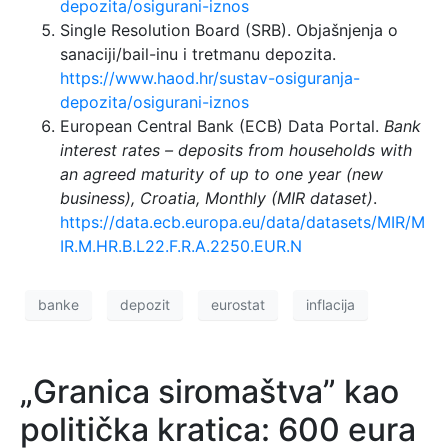
depozita/osigurani-iznos
Single Resolution Board (SRB). Objašnjenja o
sanaciji/bail-inu i tretmanu depozita.
https://www.haod.hr/sustav-osiguranja-
depozita/osigurani-iznos
European Central Bank (ECB) Data Portal.
Bank
interest rates – deposits from households with
an agreed maturity of up to one year (new
business), Croatia, Monthly (MIR dataset)
.
https://data.ecb.europa.eu/data/datasets/MIR/M
IR.M.HR.B.L22.F.R.A.2250.EUR.N
banke
depozit
eurostat
inflacija
„Granica siromaštva” kao
politička kratica: 600 eura