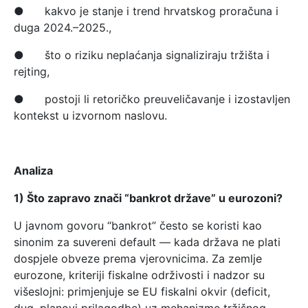
● kakvo je stanje i trend hrvatskog proračuna i
duga 2024.–2025.,
● što o riziku neplaćanja signaliziraju tržišta i
rejting,
● postoji li retoričko preuveličavanje i izostavljen
kontekst u izvornom naslovu.
Analiza
1) Što zapravo znači “bankrot države” u eurozoni?
U javnom govoru “bankrot” često se koristi kao
sinonim za suvereni default — kada država ne plati
dospjele obveze prema vjerovnicima. Za zemlje
eurozone, kriteriji fiskalne održivosti i nadzor su
višeslojni: primjenjuje se EU fiskalni okvir (deficit,