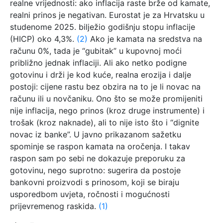
realne vrijednosti: ako inflacija raste brže od kamate,
realni prinos je negativan. Eurostat je za Hrvatsku u
studenome 2025. bilježio godišnju stopu inflacije
(HICP) oko 4,3%.
(2)
Ako je kamata na sredstva na
računu 0%, tada je “gubitak” u kupovnoj moći
približno jednak inflaciji. Ali ako netko podigne
gotovinu i drži je kod kuće, realna erozija i dalje
postoji: cijene rastu bez obzira na to je li novac na
računu ili u novčaniku. Ono što se može promijeniti
nije inflacija, nego prinos (kroz druge instrumente) i
trošak (kroz naknade), ali to nije isto što i “dignite
novac iz banke”. U javno prikazanom sažetku
spominje se raspon kamata na oročenja. I takav
raspon sam po sebi ne dokazuje preporuku za
gotovinu, nego suprotno: sugerira da postoje
bankovni proizvodi s prinosom, koji se biraju
usporedbom uvjeta, ročnosti i mogućnosti
prijevremenog raskida.
(1)