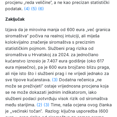
procjenu „reda veličine”, a ne kao precizan statistički
podatak.
(4)
(5)
(6)
Zaključak
Izjava da je mirovina manja od 600 eura „već granica
siromaštva” počiva na realnoj intuiciji, ali miješa
kolokvijalno značenje siromaštva s preciznim
statističkim pojmom. Službeni prag rizika od
siromaštva u Hrvatskoj za 2024. za jednočlano
kućanstvo iznosio je 7.407 eura godišnje (oko 617
eura mjesečno), pa je 600 eura brojčano blizu praga,
ali nije isto što i službeni prag i ne vrijedi jednako za
sve tipove kućanstava.
(3)
Dodatna rečenica „ne
može se preživjeti” ostaje vrijednosna procjena koja
se ne može dokazati jednim indikatorom, iako
službeni podaci potvrđuju visok rizik od siromaštva
među starijima.
(2)
(3)
Time, naša ocjena ovog članka
je ,,većinski točan”. Razlog: ključna usporedba (600