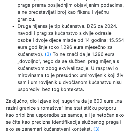
praga prema posljednjim objavljenim podacima,
a ne predstavljati broj kao fiksnu i vječnu
granicu.
Druga nijansa je tip kućanstva. DZS za 2024.
navodi i prag za kućanstvo s dvije odrasle
osobe i dvoje djece mlađe od 14 godina: 15.554
eura godišnje (oko 1.296 eura mjesečno za
kućanstvo).
(3)
To ne znači da je 1.296 eura
„dovoljno”, nego da se službeni prag mijenja s
kućanstvom zbog ekvivalizacije. U raspravi o
mirovinama to je presudno: umirovljenik koji živi
sam i umirovljenik u dvočlanom kućanstvu nisu
usporedivi bez tog konteksta.
Zaključno, dio izjave koji sugerira da je 600 eura „na
razini granice siromaštva” ima statističku potporu
kao približna usporedba za samca, ali je netočan ako
se čita kao precizna identifikacija službenog praga i
ako se zanemari kućanstveni kontekst.
(3)