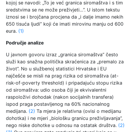
kojoj se navodi: „To je već granica siromaštva i s tim
sredstvima se ne može preživjeti…”. U istom tekstu
iznosi se i brojčana procjena da „i dalje imamo nekih
650 tisuća ljudi” koji će imati mirovinu manju od 600
eura.
(1)
Područje analize
U javnom govoru izraz „granica siromaštva” često
služi kao snažna politička skraćenica za „premalo za
život”. No u službenoj statistici Hrvatske i EU
najčešće se misli na prag rizika od siromaštva (at-
risk-of-poverty threshold) i pripadajuću stopu rizika
od siromaštva: udio osoba čiji je ekvivalentni
raspoloživi dohodak (nakon socijalnih transfera)
ispod praga postavljenog na 60% nacionalnog
medijana.
(2)
Ta mjera je relativna (ovisi o medijanu
dohotka) i ne mjeri „biološku granicu preživljavanja”,
nego niske dohotke u odnosu na ostatak društva.
(2)