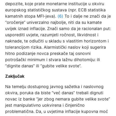
depozite, koje prate monetarne institucije u okviru
europskog statističkog sustava (npr. ECB statistika
kamatnih stopa MFI-jeva).
(6)
To i dalje ne znači da je
“oročenje” univerzalno najbolje, niti da su kamate
uvijek iznad inflacije. Znači samo da je racionalan put:
usporediti uvjete, razumjeti ročnost, likvidnost i
naknade, te odlučiti u skladu s vlastitim horizontom i
tolerancijom rizika. Alarmistički naslov koji sugerira
hitno podizanje novca preskače taj osnovni
potrošački minimum i stvara lažnu dihotomiju: ili
“dignite danas” ili “gubite velike svote”.
Zaključak
Na temelju dostupnog javnog sažetka i naslovnog
okvira, poruka da biste “već danas” trebali dignuti
novac iz banke “jer zbog nemara gubite velike svote”
jest manipulativno uokvirena i činjenično
problematična. Da, u uvjetima inflacije kupovna moć