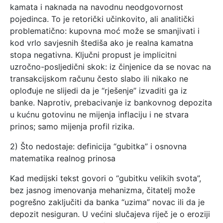
kamata i naknada na navodnu neodgovornost
pojedinca. To je retorički učinkovito, ali analitički
problematično: kupovna moć može se smanjivati i
kod vrlo savjesnih štediša ako je realna kamatna
stopa negativna. Ključni propust je implicitni
uzročno-posljedični skok: iz činjenice da se novac na
transakcijskom računu često slabo ili nikako ne
oplođuje ne slijedi da je “rješenje” izvaditi ga iz
banke. Naprotiv, prebacivanje iz bankovnog depozita
u kućnu gotovinu ne mijenja inflaciju i ne stvara
prinos; samo mijenja profil rizika.
2) Što nedostaje: definicija “gubitka” i osnovna
matematika realnog prinosa
Kad medijski tekst govori o “gubitku velikih svota”,
bez jasnog imenovanja mehanizma, čitatelj može
pogrešno zaključiti da banka “uzima” novac ili da je
depozit nesiguran. U većini slučajeva riječ je o eroziji