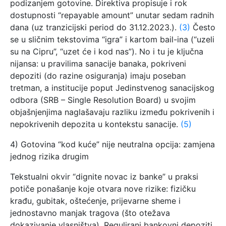
podizanjem gotovine. Direktiva propisuje i rok
dostupnosti “repayable amount” unutar sedam radnih
dana (uz tranzicijski period do 31.12.2023.).
(3)
Često
se u sličnim tekstovima “igra” i kartom bail-ina (“uzeli
su na Cipru”, “uzet će i kod nas”). No i tu je ključna
nijansa: u pravilima sanacije banaka, pokriveni
depoziti (do razine osiguranja) imaju poseban
tretman, a institucije poput Jedinstvenog sanacijskog
odbora (SRB – Single Resolution Board) u svojim
objašnjenjima naglašavaju razliku između pokrivenih i
nepokrivenih depozita u kontekstu sanacije.
(5)
4) Gotovina “kod kuće” nije neutralna opcija: zamjena
jednog rizika drugim
Tekstualni okvir “dignite novac iz banke” u praksi
potiče ponašanje koje otvara nove rizike: fizičku
krađu, gubitak, oštećenje, prijevarne sheme i
jednostavno manjak tragova (što otežava
dokazivanje vlasništva). Regulirani bankovni depoziti