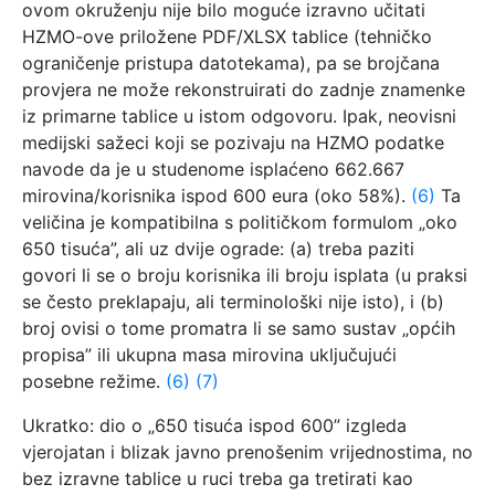
ovom okruženju nije bilo moguće izravno učitati
HZMO-ove priložene PDF/XLSX tablice (tehničko
ograničenje pristupa datotekama), pa se brojčana
provjera ne može rekonstruirati do zadnje znamenke
iz primarne tablice u istom odgovoru. Ipak, neovisni
medijski sažeci koji se pozivaju na HZMO podatke
navode da je u studenome isplaćeno 662.667
mirovina/korisnika ispod 600 eura (oko 58%).
(6)
Ta
veličina je kompatibilna s političkom formulom „oko
650 tisuća”, ali uz dvije ograde: (a) treba paziti
govori li se o broju korisnika ili broju isplata (u praksi
se često preklapaju, ali terminološki nije isto), i (b)
broj ovisi o tome promatra li se samo sustav „općih
propisa” ili ukupna masa mirovina uključujući
posebne režime.
(6)
(7)
Ukratko: dio o „650 tisuća ispod 600” izgleda
vjerojatan i blizak javno prenošenim vrijednostima, no
bez izravne tablice u ruci treba ga tretirati kao