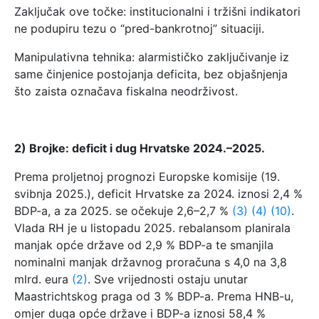
Zaključak ove točke: institucionalni i tržišni indikatori
ne podupiru tezu o “pred-bankrotnoj” situaciji.
Manipulativna tehnika: alarmističko zaključivanje iz
same činjenice postojanja deficita, bez objašnjenja
što zaista označava fiskalna neodrživost.
2) Brojke: deficit i dug Hrvatske 2024.–2025.
Prema proljetnoj prognozi Europske komisije (19.
svibnja 2025.), deficit Hrvatske za 2024. iznosi 2,4 %
BDP-a, a za 2025. se očekuje 2,6–2,7 %
(3)
(4)
(10)
.
Vlada RH je u listopadu 2025. rebalansom planirala
manjak opće države od 2,9 % BDP-a te smanjila
nominalni manjak državnog proračuna s 4,0 na 3,8
mlrd. eura
(2)
. Sve vrijednosti ostaju unutar
Maastrichtskog praga od 3 % BDP-a. Prema HNB-u,
omjer duga opće države i BDP-a iznosi 58,4 %