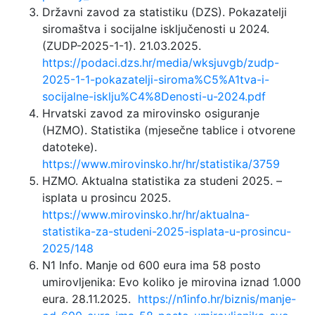
Državni zavod za statistiku (DZS). Pokazatelji
siromaštva i socijalne isključenosti u 2024.
(ZUDP-2025-1-1). 21.03.2025.
https://podaci.dzs.hr/media/wksjuvgb/zudp-
2025-1-1-pokazatelji-siroma%C5%A1tva-i-
socijalne-isklju%C4%8Denosti-u-2024.pdf
Hrvatski zavod za mirovinsko osiguranje
(HZMO). Statistika (mjesečne tablice i otvorene
datoteke).
https://www.mirovinsko.hr/hr/statistika/3759
HZMO. Aktualna statistika za studeni 2025. –
isplata u prosincu 2025.
https://www.mirovinsko.hr/hr/aktualna-
statistika-za-studeni-2025-isplata-u-prosincu-
2025/148
N1 Info. Manje od 600 eura ima 58 posto
umirovljenika: Evo koliko je mirovina iznad 1.000
eura. 28.11.2025.
https://n1info.hr/biznis/manje-