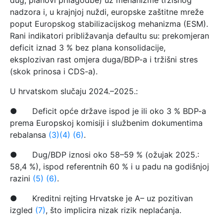
dug, planovi prilagodbe) uz mehanizme tržišnog
nadzora i, u krajnjoj nuždi, europske zaštitne mreže
poput Europskog stabilizacijskog mehanizma (ESM).
Rani indikatori približavanja defaultu su: prekomjeran
deficit iznad 3 % bez plana konsolidacije,
eksplozivan rast omjera duga/BDP-a i tržišni stres
(skok prinosa i CDS-a).
U hrvatskom slučaju 2024.–2025.:
● Deficit opće države ispod je ili oko 3 % BDP-a
prema Europskoj komisiji i službenim dokumentima
rebalansa
(3)
(4)
(6)
.
● Dug/BDP iznosi oko 58–59 % (ožujak 2025.:
58,4 %), ispod referentnih 60 % i u padu na godišnjoj
razini
(5)
(6)
.
● Kreditni rejting Hrvatske je A– uz pozitivan
izgled
(7)
, što implicira nizak rizik neplaćanja.