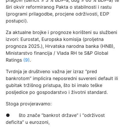
pragovi (deficit ≤ 3 % BDP-a, dug ≤ 60 % BDP-a) te
širi okvir reformiranog Pakta o stabilnosti i rastu
(programi prilagodbe, procjene održivosti, EDP
postupci).
Za aktualne brojke i prognoze korišteni su službeni
izvori: Eurostat, Europska komisija (proljetna
prognoza 2025.), Hrvatska narodna banka (HNB),
Ministarstvo financija / Vlada RH te S&P Global
Ratings
(9)
.
Tvrdnja je društveno važna jer izraz “pred
bankrotom” implicira neposredni suvereni default ili
gubitak tržišnog pristupa, što bi imalo teške
posljedice po gospodarstvo i životni standard.
Stoga provjeravamo:
● što znače “bankrot države” i “održivost
deficita” u eurozoni,