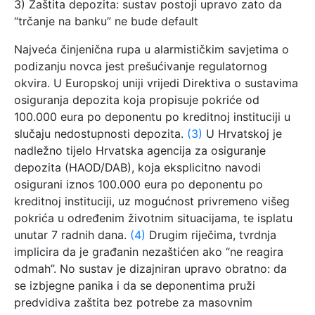
3) Zaštita depozita: sustav postoji upravo zato da
“trčanje na banku” ne bude default
Najveća činjenična rupa u alarmističkim savjetima o
podizanju novca jest prešućivanje regulatornog
okvira. U Europskoj uniji vrijedi Direktiva o sustavima
osiguranja depozita koja propisuje pokriće od
100.000 eura po deponentu po kreditnoj instituciji u
slučaju nedostupnosti depozita.
(3)
U Hrvatskoj je
nadležno tijelo Hrvatska agencija za osiguranje
depozita (HAOD/DAB), koja eksplicitno navodi
osigurani iznos 100.000 eura po deponentu po
kreditnoj instituciji, uz mogućnost privremeno višeg
pokrića u određenim životnim situacijama, te isplatu
unutar 7 radnih dana.
(4)
Drugim riječima, tvrdnja
implicira da je građanin nezaštićen ako “ne reagira
odmah”. No sustav je dizajniran upravo obratno: da
se izbjegne panika i da se deponentima pruži
predvidiva zaštita bez potrebe za masovnim