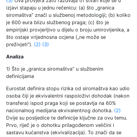
(3)
Ova provjera zato razdvaja tri stvari koje se u
izjavi stapaju u jednu rečenicu: (a) što „granica
siromaštva” znači u službenoj metodologiji; (b) koliko
je 600 eura blizu službenog praga; (c) što je
empirijski provjerljivo u dijelu o broju umirovljenika, a
što ostaje vrijednosna ocjena („ne može se
preživjeti”).
(2)
(3)
Analiza
1) Što je „granica siromaštva” u službenim
definicijama
Eurostat definira stopu rizika od siromaštva kao udio
osoba čiji je ekvivalentni raspoloživi dohodak (nakon
transfera) ispod praga koji se postavlja na 60%
nacionalnog medijana ekvivalentnog dohotka.
(2)
Dvije su posljedice te definicije ključne za ovu temu.
Prvo, riječ je o dohotku prilagođenom veličini i
sastavu kućanstva (ekvivalizacija). To znači da se