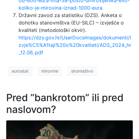
od-600-eura-ima-58-posto-umirovljenika-evo-
koliko-je-mirovina-iznad-1000-eura
Državni zavod za statistiku (DZS). Anketa o
dohotku stanovništva (EU-SILC) – izvješće o
kvaliteti (metodološki okvir).
https://dzs.gov.hr/UserDocsImages/dokumenti/I
zvje%C5%A1taji%20o%20kvaliteti/ADS_2024_hr
_12.06..pdf
eurostat
mirovine
siromaštvo
Pred “bankrotom” ili pred
naslovom?