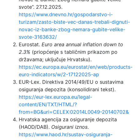
svote”. 27.12.2025.
https://www.dnevno.hr/gospodarstvo-i-
turizam/zasto-biste-vec-danas-trebali-dignuti-
novac-iz-banke-zbog-nemara-gubite-velike-
svote-3163632/
Eurostat.
Euro area annual inflation down to
2.3%
(priopćenje s tabličnim prikazom po
državama; uključuje Hrvatsku).
https://ec.europa.eu/eurostat/en/web/products-
euro-indicators/w/2-17122025-ap
EUR-Lex. Direktiva 2014/49/EU o sustavima
osiguranja depozita (konsolidirani tekst).
https://eur-lex.europa.eu/legal-
content/EN/TXT/HTML/?
from=BG&uri=CELEX:02014L0049-20140702&
Hrvatska agencija za osiguranje depozita
(HAOD/DAB).
Osigurani iznos
.
https://www.haod.hr/sustav-osiguranja-