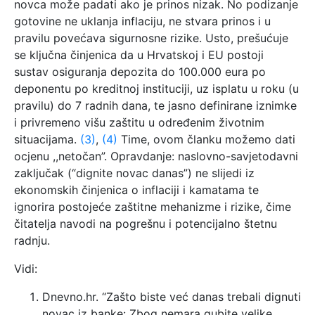
novca može padati ako je prinos nizak. No podizanje
gotovine ne uklanja inflaciju, ne stvara prinos i u
pravilu povećava sigurnosne rizike. Usto, prešućuje
se ključna činjenica da u Hrvatskoj i EU postoji
sustav osiguranja depozita do 100.000 eura po
deponentu po kreditnoj instituciji, uz isplatu u roku (u
pravilu) do 7 radnih dana, te jasno definirane iznimke
i privremeno višu zaštitu u određenim životnim
situacijama.
(3)
,
(4)
Time, ovom članku možemo dati
ocjenu ,,netočan”. Opravdanje: naslovno-savjetodavni
zaključak (“dignite novac danas”) ne slijedi iz
ekonomskih činjenica o inflaciji i kamatama te
ignorira postojeće zaštitne mehanizme i rizike, čime
čitatelja navodi na pogrešnu i potencijalno štetnu
radnju.
Vidi:
Dnevno.hr. “Zašto biste već danas trebali dignuti
novac iz banke: Zbog nemara gubite velike