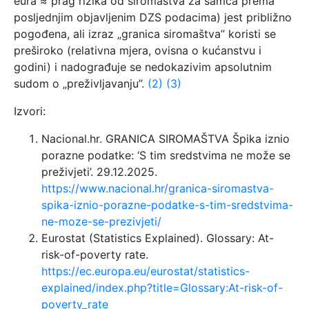
eura ≈ prag rizika od siromaštva za samca prema
posljednjim objavljenim DZS podacima) jest približno
pogođena, ali izraz „granica siromaštva” koristi se
preširoko (relativna mjera, ovisna o kućanstvu i
godini) i nadograđuje se nedokazivim apsolutnim
sudom o „preživljavanju”.
(2)
(3)
Izvori:
Nacional.hr. GRANICA SIROMAŠTVA Špika iznio
porazne podatke: ‘S tim sredstvima ne može se
preživjeti’. 29.12.2025.
https://www.nacional.hr/granica-siromastva-
spika-iznio-porazne-podatke-s-tim-sredstvima-
ne-moze-se-prezivjeti/
Eurostat (Statistics Explained). Glossary: At-
risk-of-poverty rate.
https://ec.europa.eu/eurostat/statistics-
explained/index.php?title=Glossary:At-risk-of-
poverty_rate