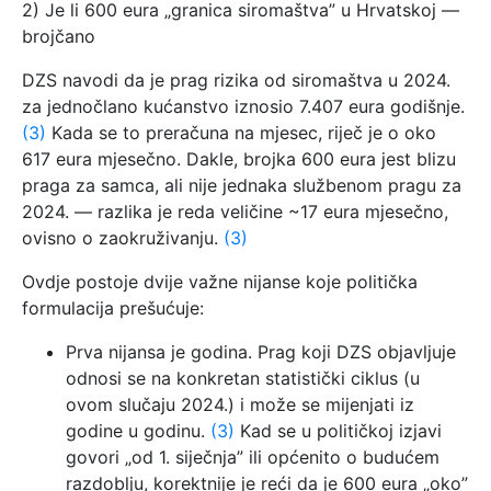
2) Je li 600 eura „granica siromaštva” u Hrvatskoj —
brojčano
DZS navodi da je prag rizika od siromaštva u 2024.
za jednočlano kućanstvo iznosio 7.407 eura godišnje.
(3)
Kada se to preračuna na mjesec, riječ je o oko
617 eura mjesečno. Dakle, brojka 600 eura jest blizu
praga za samca, ali nije jednaka službenom pragu za
2024. — razlika je reda veličine ~17 eura mjesečno,
ovisno o zaokruživanju.
(3)
Ovdje postoje dvije važne nijanse koje politička
formulacija prešućuje:
Prva nijansa je godina. Prag koji DZS objavljuje
odnosi se na konkretan statistički ciklus (u
ovom slučaju 2024.) i može se mijenjati iz
godine u godinu.
(3)
Kad se u političkoj izjavi
govori „od 1. siječnja” ili općenito o budućem
razdoblju, korektnije je reći da je 600 eura „oko”