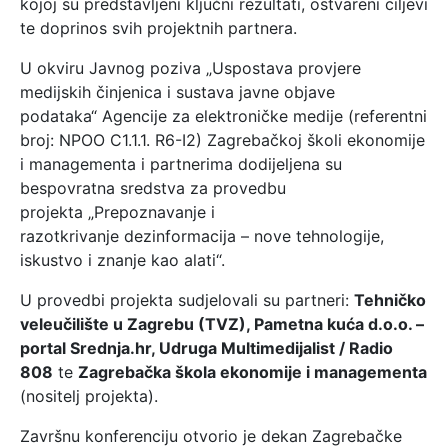
kojoj su predstavljeni ključni rezultati, ostvareni ciljevi
te doprinos svih projektnih partnera.
U okviru Javnog poziva „Uspostava provjere
medijskih činjenica i sustava javne objave
podataka“ Agencije za elektroničke medije (referentni
broj: NPOO C1.1.1. R6-I2) Zagrebačkoj školi ekonomije
i managementa i partnerima dodijeljena su
bespovratna sredstva za provedbu
projekta „Prepoznavanje i
razotkrivanje dezinformacija – nove tehnologije,
iskustvo i znanje kao alati“.
U provedbi projekta sudjelovali su partneri:
Tehničko
veleučilište u Zagrebu (TVZ), Pametna kuća d.o.o. –
portal Srednja.hr, Udruga Multimedijalist / Radio
808
te
Zagrebačka škola ekonomije i managementa
(nositelj projekta).
Završnu konferenciju otvorio je dekan Zagrebačke