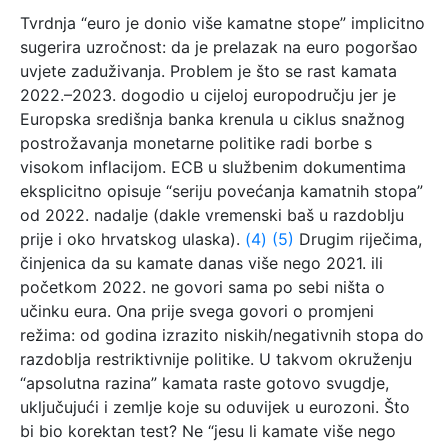
Tvrdnja “euro je donio više kamatne stope” implicitno
sugerira uzročnost: da je prelazak na euro pogoršao
uvjete zaduživanja. Problem je što se rast kamata
2022.–2023. dogodio u cijeloj europodručju jer je
Europska središnja banka krenula u ciklus snažnog
postrožavanja monetarne politike radi borbe s
visokom inflacijom. ECB u službenim dokumentima
eksplicitno opisuje “seriju povećanja kamatnih stopa”
od 2022. nadalje (dakle vremenski baš u razdoblju
prije i oko hrvatskog ulaska).
(4)
(5)
Drugim riječima,
činjenica da su kamate danas više nego 2021. ili
početkom 2022. ne govori sama po sebi ništa o
učinku eura. Ona prije svega govori o promjeni
režima: od godina izrazito niskih/negativnih stopa do
razdoblja restriktivnije politike. U takvom okruženju
“apsolutna razina” kamata raste gotovo svugdje,
uključujući i zemlje koje su oduvijek u eurozoni. Što
bi bio korektan test? Ne “jesu li kamate više nego