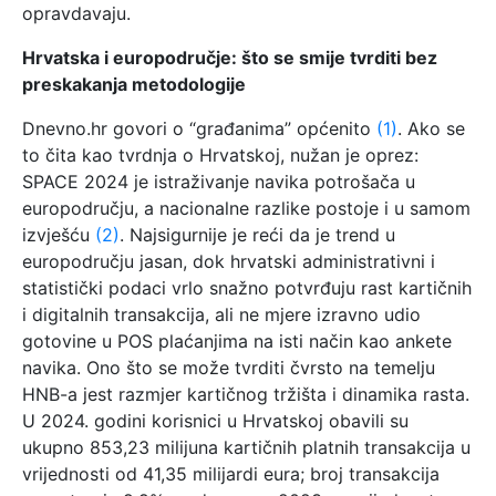
opravdavaju.
Hrvatska i europodručje: što se smije tvrditi bez
preskakanja metodologije
Dnevno.hr govori o “građanima” općenito
(1)
. Ako se
to čita kao tvrdnja o Hrvatskoj, nužan je oprez:
SPACE 2024 je istraživanje navika potrošača u
europodručju, a nacionalne razlike postoje i u samom
izvješću
(2)
. Najsigurnije je reći da je trend u
europodručju jasan, dok hrvatski administrativni i
statistički podaci vrlo snažno potvrđuju rast kartičnih
i digitalnih transakcija, ali ne mjere izravno udio
gotovine u POS plaćanjima na isti način kao ankete
navika. Ono što se može tvrditi čvrsto na temelju
HNB-a jest razmjer kartičnog tržišta i dinamika rasta.
U 2024. godini korisnici u Hrvatskoj obavili su
ukupno 853,23 milijuna kartičnih platnih transakcija u
vrijednosti od 41,35 milijardi eura; broj transakcija