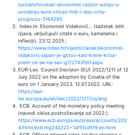
turizam/hrvatski-ekonomist-razbio-sutnju-u-
uvodenju-eura-citirao-hnb-i-dao-crnu-
prognozu-3164285
Index.hr. Ekonomist Vidaković… (sažetak istih
izjava, uključujući citate o euru, kamatama i
inflaciji). 23.12.2025.:
https://www.index.hr/vijesti/clanak/ekonomist-
vidakovic-japan-je-gotov-kad-krene-kriza-
prelit-ce-se-na-sav-g7/2743561.aspx
EUR-Lex. Council Decision (EU) 2022/1211 of 12
July 2022 on the adoption by Croatia of the
euro on 1 January 2023. 12.07.2022. URL:
https://eur-
lex.europa.eu/eli/dec/2022/1211/oj/eng
ECB. Account of the monetary policy meeting
(navodi ciklus postrožavanja od 2022.).
https://www.ecb.europa.eu/press/accounts/202
4/html/ecb.mg240222~1af5fcd5f9.en.html
ECB. Official interest rates (služna stranica o