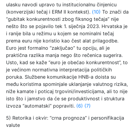
ulasku navodi upravo tu institucionalnu činjenicu
(konverzijski tečaj i ERM II kontekst).
(10)
To znači da
“gubitak konkurentnosti zbog fiksnog tečaja” nije
nešto što se pojavilo tek 1. siječnja 2023. Hrvatska je
i ranije bila u režimu u kojem se nominalni tečaj
prema euru nije koristio kao čest alat prilagodbe.
Euro jest formalno “zaključao” tu opciju, ali je
praktična razlika manja nego što rečenica sugerira.
Usto, kad se kaže “euro je obećao konkurentnost”, to
je većinom normativna interpretacija političkih
poruka. Službene komunikacije HNB-a doista su
među koristima spominjale uklanjanje valutnog rizika,
niže kamate i poticaj trgovini/investicijama, ali to nije
isto što i jamstvo da će se produktivnost i struktura
izvoza “automatski” popraviti.
(6)
(7)
5) Retorika i okvir: “crna prognoza” i personifikacija
valute