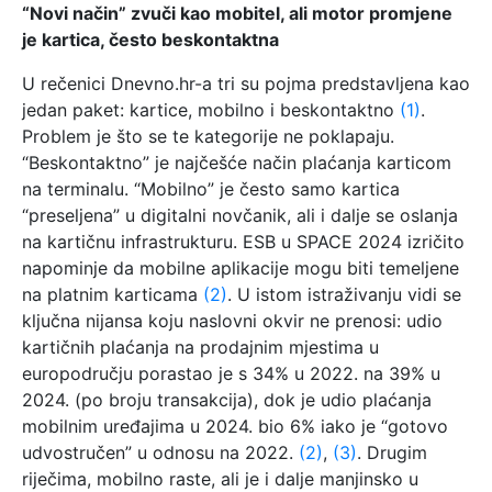
“Novi način” zvuči kao mobitel, ali motor promjene
je kartica, često beskontaktna
U rečenici Dnevno.hr-a tri su pojma predstavljena kao
jedan paket: kartice, mobilno i beskontaktno
(1)
.
Problem je što se te kategorije ne poklapaju.
“Beskontaktno” je najčešće način plaćanja karticom
na terminalu. “Mobilno” je često samo kartica
“preseljena” u digitalni novčanik, ali i dalje se oslanja
na kartičnu infrastrukturu. ESB u SPACE 2024 izričito
napominje da mobilne aplikacije mogu biti temeljene
na platnim karticama
(2)
. U istom istraživanju vidi se
ključna nijansa koju naslovni okvir ne prenosi: udio
kartičnih plaćanja na prodajnim mjestima u
europodručju porastao je s 34% u 2022. na 39% u
2024. (po broju transakcija), dok je udio plaćanja
mobilnim uređajima u 2024. bio 6% iako je “gotovo
udvostručen” u odnosu na 2022.
(2)
,
(3)
. Drugim
riječima, mobilno raste, ali je i dalje manjinsko u