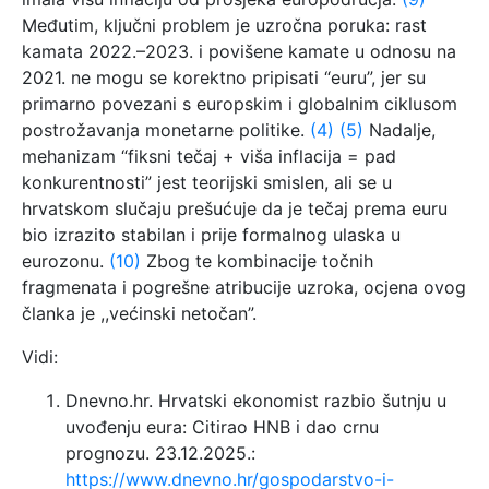
Međutim, ključni problem je uzročna poruka: rast
kamata 2022.–2023. i povišene kamate u odnosu na
2021. ne mogu se korektno pripisati “euru”, jer su
primarno povezani s europskim i globalnim ciklusom
postrožavanja monetarne politike.
(4)
(5)
Nadalje,
mehanizam “fiksni tečaj + viša inflacija = pad
konkurentnosti” jest teorijski smislen, ali se u
hrvatskom slučaju prešućuje da je tečaj prema euru
bio izrazito stabilan i prije formalnog ulaska u
eurozonu.
(10)
Zbog te kombinacije točnih
fragmenata i pogrešne atribucije uzroka, ocjena ovog
članka je ,,većinski netočan”.
Vidi:
Dnevno.hr. Hrvatski ekonomist razbio šutnju u
uvođenju eura: Citirao HNB i dao crnu
prognozu. 23.12.2025.:
https://www.dnevno.hr/gospodarstvo-i-