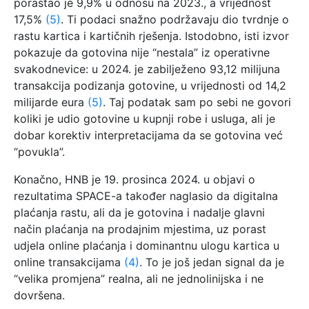
porastao je 9,9% u odnosu na 2023., a vrijednost
17,5%
(5)
. Ti podaci snažno podržavaju dio tvrdnje o
rastu kartica i kartičnih rješenja. Istodobno, isti izvor
pokazuje da gotovina nije “nestala” iz operativne
svakodnevice: u 2024. je zabilježeno 93,12 milijuna
transakcija podizanja gotovine, u vrijednosti od 14,2
milijarde eura
(5)
. Taj podatak sam po sebi ne govori
koliki je udio gotovine u kupnji robe i usluga, ali je
dobar korektiv interpretacijama da se gotovina već
“povukla”.
Konačno, HNB je 19. prosinca 2024. u objavi o
rezultatima SPACE-a također naglasio da digitalna
plaćanja rastu, ali da je gotovina i nadalje glavni
način plaćanja na prodajnim mjestima, uz porast
udjela online plaćanja i dominantnu ulogu kartica u
online transakcijama
(4)
. To je još jedan signal da je
“velika promjena” realna, ali ne jednolinijska i ne
dovršena.