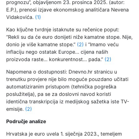
prognozu”, objavljenom 23. prosinca 2025. (autor:
E.P.), prenosi izjave ekonomskog analitičara Nevena
Vidakovića.
(1)
Kao ključne tvrdnje istaknute su rečenice poput:
“Rekli su da će euro donijeti niže kamatne stope. Nije,
donio je više kamatne stope.”
(2)
i “Imamo veću
inflaciju nego ostatak Europe… cijena naših
proizvoda raste… konkurentnost… pada.”
(2)
Napomena o dostupnosti: Dnevno.hr stranicu u
trenutku provjere nije bilo moguće pouzdano učitati
automatiziranim pristupom (tehnička pogreška
poslužitelja), pa se za doslovni navod koristi
identična transkripcija iz medijskog sažetka iste TV-
emisije.
(2)
Područje analize
Hrvatska je euro uvela 1. siječnja 2023., temeljem