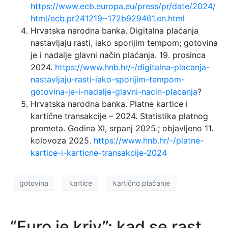
https://www.ecb.europa.eu/press/pr/date/2024/
html/ecb.pr241219~172b929461.en.html
Hrvatska narodna banka. Digitalna plaćanja
nastavljaju rasti, iako sporijim tempom; gotovina
je i nadalje glavni način plaćanja. 19. prosinca
2024.
https://www.hnb.hr/-/digitalna-placanja-
nastavljaju-rasti-iako-sporijim-tempom-
gotovina-je-i-nadalje-glavni-nacin-placanja
?
Hrvatska narodna banka. Platne kartice i
kartične transakcije – 2024. Statistika platnog
prometa. Godina XI, srpanj 2025.; objavljeno 11.
kolovoza 2025.
https://www.hnb.hr/-/platne-
kartice-i-karticne-transakcije-2024
gotovina
kartice
kartično plaćanje
“Euro je kriv”: kad se rast