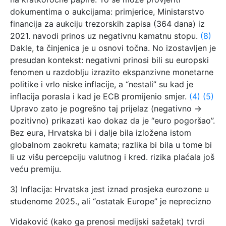
dokumentima o aukcijama: primjerice, Ministarstvo
financija za aukciju trezorskih zapisa (364 dana) iz
2021. navodi prinos uz negativnu kamatnu stopu.
(8)
Dakle, ta činjenica je u osnovi točna. No izostavljen je
presudan kontekst: negativni prinosi bili su europski
fenomen u razdoblju izrazito ekspanzivne monetarne
politike i vrlo niske inflacije, a “nestali” su kad je
inflacija porasla i kad je ECB promijenio smjer.
(4)
(5)
Upravo zato je pogrešno taj prijelaz (negativno →
pozitivno) prikazati kao dokaz da je “euro pogoršao”.
Bez eura, Hrvatska bi i dalje bila izložena istom
globalnom zaokretu kamata; razlika bi bila u tome bi
li uz višu percepciju valutnog i kred. rizika plaćala još
veću premiju.
3) Inflacija: Hrvatska jest iznad prosjeka eurozone u
studenome 2025., ali “ostatak Europe” je neprecizno
Vidaković (kako ga prenosi medijski sažetak) tvrdi