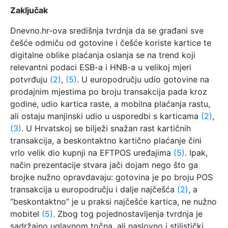
Zaključak
Dnevno.hr-ova središnja tvrdnja da se građani sve
češće odmiču od gotovine i češće koriste kartice te
digitalne oblike plaćanja oslanja se na trend koji
relevantni podaci ESB-a i HNB-a u velikoj mjeri
potvrđuju
(2)
,
(5)
. U europodručju udio gotovine na
prodajnim mjestima po broju transakcija pada kroz
godine, udio kartica raste, a mobilna plaćanja rastu,
ali ostaju manjinski udio u usporedbi s karticama
(2)
,
(3)
. U Hrvatskoj se bilježi snažan rast kartičnih
transakcija, a beskontaktno kartično plaćanje čini
vrlo velik dio kupnji na EFTPOS uređajima
(5)
. Ipak,
način prezentacije stvara jači dojam nego što ga
brojke nužno opravdavaju: gotovina je po broju POS
transakcija u europodručju i dalje najčešća
(2)
, a
“beskontaktno” je u praksi najčešće kartica, ne nužno
mobitel
(5)
. Zbog tog pojednostavljenja tvrdnja je
sadržajno uglavnom točna, ali naslovno i stilistički