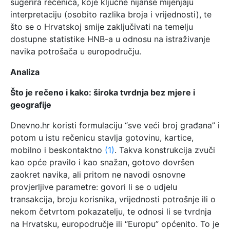
sugerira rečenica, koje ključne nijanse mijenjaju
interpretaciju (osobito razlika broja i vrijednosti), te
što se o Hrvatskoj smije zaključivati na temelju
dostupne statistike HNB-a u odnosu na istraživanje
navika potrošača u europodručju.
Analiza
Što je rečeno i kako: široka tvrdnja bez mjere i
geografije
Dnevno.hr koristi formulaciju “sve veći broj građana” i
potom u istu rečenicu stavlja gotovinu, kartice,
mobilno i beskontaktno
(1)
. Takva konstrukcija zvuči
kao opće pravilo i kao snažan, gotovo dovršen
zaokret navika, ali pritom ne navodi osnovne
provjerljive parametre: govori li se o udjelu
transakcija, broju korisnika, vrijednosti potrošnje ili o
nekom četvrtom pokazatelju, te odnosi li se tvrdnja
na Hrvatsku, europodručje ili “Europu” općenito. To je