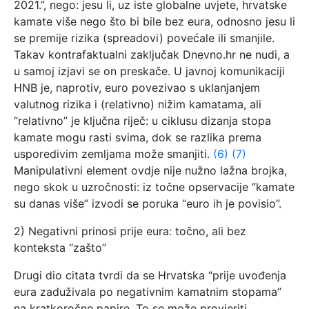
2021.”, nego: jesu li, uz iste globalne uvjete, hrvatske
kamate više nego što bi bile bez eura, odnosno jesu li
se premije rizika (spreadovi) povećale ili smanjile.
Takav kontrafaktualni zaključak Dnevno.hr ne nudi, a
u samoj izjavi se on preskače. U javnoj komunikaciji
HNB je, naprotiv, euro povezivao s uklanjanjem
valutnog rizika i (relativno) nižim kamatama, ali
“relativno” je ključna riječ: u ciklusu dizanja stopa
kamate mogu rasti svima, dok se razlika prema
usporedivim zemljama može smanjiti.
(6)
(7)
Manipulativni element ovdje nije nužno lažna brojka,
nego skok u uzročnosti: iz točne opservacije “kamate
su danas više” izvodi se poruka “euro ih je povisio”.
2) Negativni prinosi prije eura: točno, ali bez
konteksta “zašto”
Drugi dio citata tvrdi da se Hrvatska “prije uvođenja
eura zaduživala po negativnim kamatnim stopama”
na kratkoročne papire. To se može provjeriti