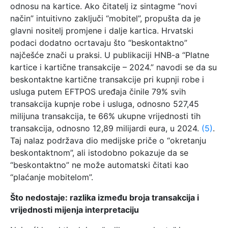
odnosu na kartice. Ako čitatelj iz sintagme “novi
način” intuitivno zaključi “mobitel”, propušta da je
glavni nositelj promjene i dalje kartica. Hrvatski
podaci dodatno ocrtavaju što “beskontaktno”
najčešće znači u praksi. U publikaciji HNB-a “Platne
kartice i kartične transakcije – 2024.” navodi se da su
beskontaktne kartične transakcije pri kupnji robe i
usluga putem EFTPOS uređaja činile 79% svih
transakcija kupnje robe i usluga, odnosno 527,45
milijuna transakcija, te 66% ukupne vrijednosti tih
transakcija, odnosno 12,89 milijardi eura, u 2024.
(5)
.
Taj nalaz podržava dio medijske priče o “okretanju
beskontaktnom”, ali istodobno pokazuje da se
“beskontaktno” ne može automatski čitati kao
“plaćanje mobitelom”.
Što nedostaje: razlika između broja transakcija i
vrijednosti mijenja interpretaciju