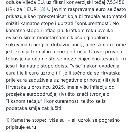
odluke Vijeća EU, uz fiksni konverzijski tečaj 7,53450
HRK za 1 EUR.
(3)
U javnim raspravama euro se često
prikazuje kao “prekretnica” koja bi trebala automatski
sniziti kamatne stope i ubrzati “konkurentnost”. No
kamatne stope i inflacija u kratkom roku uvelike
ovise o širem monetarnom ciklusu i globalnim
šokovima (energija, dobavni lanci), a ne samo o tome
je li zemlja formalno u europodručju. U ovoj provjeri
fokus je na onome što se može činjenično testirati: (i)
jesu li kamatne stope doista “više” nakon uvođenja
eura i je li euro uzrok; (ii) je li točno da se Hrvatska
prije eura zaduživala uz negativne prinose; (iii) je li
Hrvatska u prosincu 2025. imala višu inflaciju od
prosjeka europodručja; (iv) što znači tvrdnja o
“fiksnom tečaju” i konkurentnosti te što se iz
podataka smije zaključiti.
1) Kamatne stope: “više su” – ali uzrok se pogrešno
pripisuje euru