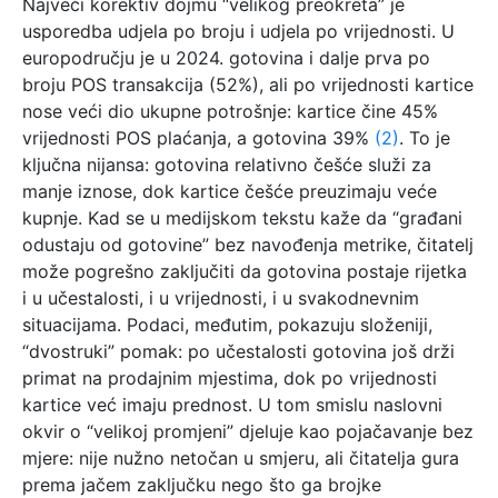
Najveći korektiv dojmu “velikog preokreta” je
usporedba udjela po broju i udjela po vrijednosti. U
europodručju je u 2024. gotovina i dalje prva po
broju POS transakcija (52%), ali po vrijednosti kartice
nose veći dio ukupne potrošnje: kartice čine 45%
vrijednosti POS plaćanja, a gotovina 39%
(2)
. To je
ključna nijansa: gotovina relativno češće služi za
manje iznose, dok kartice češće preuzimaju veće
kupnje. Kad se u medijskom tekstu kaže da “građani
odustaju od gotovine” bez navođenja metrike, čitatelj
može pogrešno zaključiti da gotovina postaje rijetka
i u učestalosti, i u vrijednosti, i u svakodnevnim
situacijama. Podaci, međutim, pokazuju složeniji,
“dvostruki” pomak: po učestalosti gotovina još drži
primat na prodajnim mjestima, dok po vrijednosti
kartice već imaju prednost. U tom smislu naslovni
okvir o “velikoj promjeni” djeluje kao pojačavanje bez
mjere: nije nužno netočan u smjeru, ali čitatelja gura
prema jačem zaključku nego što ga brojke