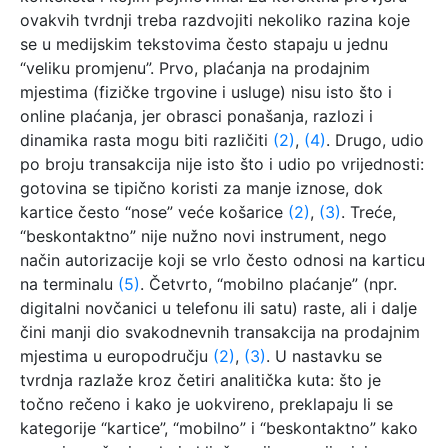
ovakvih tvrdnji treba razdvojiti nekoliko razina koje
se u medijskim tekstovima često stapaju u jednu
“veliku promjenu”. Prvo, plaćanja na prodajnim
mjestima (fizičke trgovine i usluge) nisu isto što i
online plaćanja, jer obrasci ponašanja, razlozi i
dinamika rasta mogu biti različiti
(2)
,
(4)
. Drugo, udio
po broju transakcija nije isto što i udio po vrijednosti:
gotovina se tipično koristi za manje iznose, dok
kartice često “nose” veće košarice
(2)
,
(3)
. Treće,
“beskontaktno” nije nužno novi instrument, nego
način autorizacije koji se vrlo često odnosi na karticu
na terminalu
(5)
. Četvrto, “mobilno plaćanje” (npr.
digitalni novčanici u telefonu ili satu) raste, ali i dalje
čini manji dio svakodnevnih transakcija na prodajnim
mjestima u europodručju
(2)
,
(3)
. U nastavku se
tvrdnja razlaže kroz četiri analitička kuta: što je
točno rečeno i kako je uokvireno, preklapaju li se
kategorije “kartice”, “mobilno” i “beskontaktno” kako