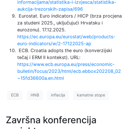
informacijama/statistika-i-izvjesca/statistika-
aukcija-trezorskih-zapisa/696
Eurostat. Euro indicators / HICP (brza procjena
za studeni 2025., uključujući Hrvatsku i
eurozonu). 17.12.2025.
https://ec.europa.eu/eurostat/web/products-
euro-indicators/w/2-17122025-ap
ECB. Croatia adopts the euro (konverzijski
tečaj i ERM II kontekst). URL:
https://www.ecb.europa.eu/press/economic-
bulletin/focus/2023/html/ecb.ebbox202208_02
~15fd36600a.en.html
ECB
HNB
inflacija
kamatne stope
Završna konferencija