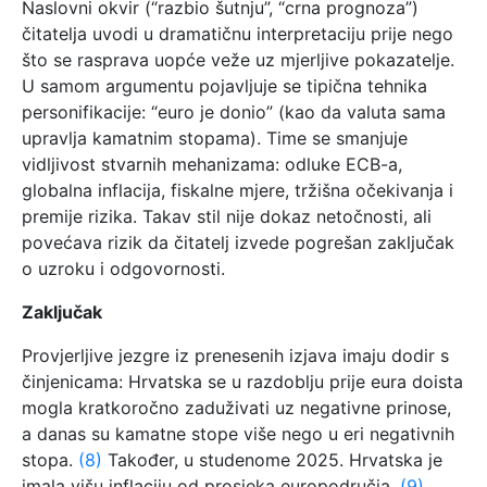
Naslovni okvir (“razbio šutnju”, “crna prognoza”)
čitatelja uvodi u dramatičnu interpretaciju prije nego
što se rasprava uopće veže uz mjerljive pokazatelje.
U samom argumentu pojavljuje se tipična tehnika
personifikacije: “euro je donio” (kao da valuta sama
upravlja kamatnim stopama). Time se smanjuje
vidljivost stvarnih mehanizama: odluke ECB-a,
globalna inflacija, fiskalne mjere, tržišna očekivanja i
premije rizika. Takav stil nije dokaz netočnosti, ali
povećava rizik da čitatelj izvede pogrešan zaključak
o uzroku i odgovornosti.
Zaključak
Provjerljive jezgre iz prenesenih izjava imaju dodir s
činjenicama: Hrvatska se u razdoblju prije eura doista
mogla kratkoročno zaduživati uz negativne prinose,
a danas su kamatne stope više nego u eri negativnih
stopa.
(8)
Također, u studenome 2025. Hrvatska je
imala višu inflaciju od prosjeka europodručja.
(9)