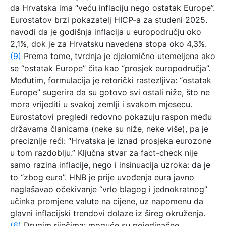
da Hrvatska ima “veću inflaciju nego ostatak Europe”.
Eurostatov brzi pokazatelj HICP-a za studeni 2025.
navodi da je godišnja inflacija u europodručju oko
2,1%, dok je za Hrvatsku navedena stopa oko 4,3%.
(9)
Prema tome, tvrdnja je djelomično utemeljena ako
se “ostatak Europe” čita kao “prosjek europodručja”.
Međutim, formulacija je retorički rastezljiva: “ostatak
Europe” sugerira da su gotovo svi ostali niže, što ne
mora vrijediti u svakoj zemlji i svakom mjesecu.
Eurostatovi pregledi redovno pokazuju raspon među
državama članicama (neke su niže, neke više), pa je
preciznije reći: “Hrvatska je iznad prosjeka eurozone
u tom razdoblju.” Ključna stvar za fact-check nije
samo razina inflacije, nego i insinuacija uzroka: da je
to “zbog eura”. HNB je prije uvođenja eura javno
naglašavao očekivanje “vrlo blagog i jednokratnog”
učinka promjene valute na cijene, uz napomenu da
glavni inflacijski trendovi dolaze iz šireg okruženja.
(6)
Drugim riječima: moguće su pojedinačne