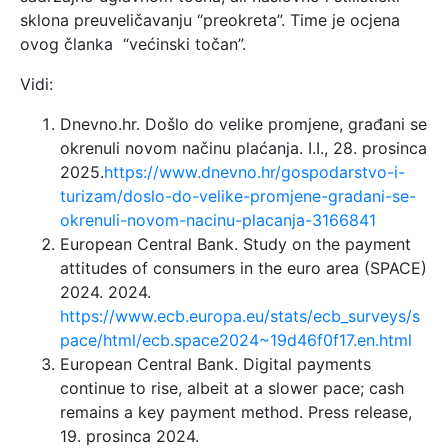
sklona preuveličavanju “preokreta”. Time je ocjena
ovog članka “većinski točan”.
Vidi:
Dnevno.hr. Došlo do velike promjene, građani se
okrenuli novom načinu plaćanja. I.I., 28. prosinca
2025.
https://www.dnevno.hr/gospodarstvo-i-
turizam/doslo-do-velike-promjene-gradani-se-
okrenuli-novom-nacinu-placanja-3166841
European Central Bank. Study on the payment
attitudes of consumers in the euro area (SPACE)
2024. 2024.
https://www.ecb.europa.eu/stats/ecb_surveys/s
pace/html/ecb.space2024~19d46f0f17.en.html
European Central Bank. Digital payments
continue to rise, albeit at a slower pace; cash
remains a key payment method. Press release,
19. prosinca 2024.