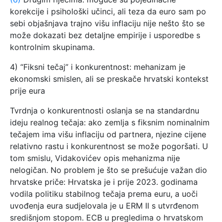
korekcije i psihološki učinci, ali teza da euro sam po
sebi objašnjava trajno višu inflaciju nije nešto što se
može dokazati bez detaljne empirije i usporedbe s
kontrolnim skupinama.
4) “Fiksni tečaj” i konkurentnost: mehanizam je
ekonomski smislen, ali se preskače hrvatski kontekst
prije eura
Tvrdnja o konkurentnosti oslanja se na standardnu
ideju realnog tečaja: ako zemlja s fiksnim nominalnim
tečajem ima višu inflaciju od partnera, njezine cijene
relativno rastu i konkurentnost se može pogoršati. U
tom smislu, Vidakovićev opis mehanizma nije
nelogičan. No problem je što se prešućuje važan dio
hrvatske priče: Hrvatska je i prije 2023. godinama
vodila politiku stabilnog tečaja prema euru, a uoči
uvođenja eura sudjelovala je u ERM II s utvrđenom
središnjom stopom. ECB u pregledima o hrvatskom