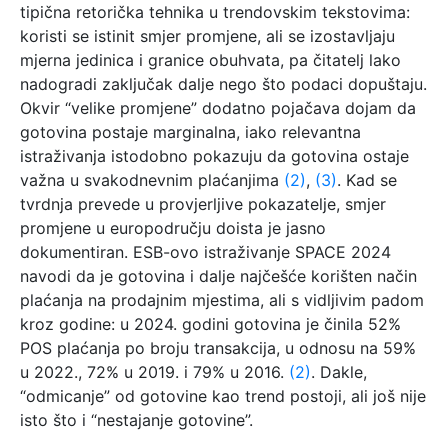
tipična retorička tehnika u trendovskim tekstovima:
koristi se istinit smjer promjene, ali se izostavljaju
mjerna jedinica i granice obuhvata, pa čitatelj lako
nadogradi zaključak dalje nego što podaci dopuštaju.
Okvir “velike promjene” dodatno pojačava dojam da
gotovina postaje marginalna, iako relevantna
istraživanja istodobno pokazuju da gotovina ostaje
važna u svakodnevnim plaćanjima
(2)
,
(3)
. Kad se
tvrdnja prevede u provjerljive pokazatelje, smjer
promjene u europodručju doista je jasno
dokumentiran. ESB-ovo istraživanje SPACE 2024
navodi da je gotovina i dalje najčešće korišten način
plaćanja na prodajnim mjestima, ali s vidljivim padom
kroz godine: u 2024. godini gotovina je činila 52%
POS plaćanja po broju transakcija, u odnosu na 59%
u 2022., 72% u 2019. i 79% u 2016.
(2)
. Dakle,
“odmicanje” od gotovine kao trend postoji, ali još nije
isto što i “nestajanje gotovine”.