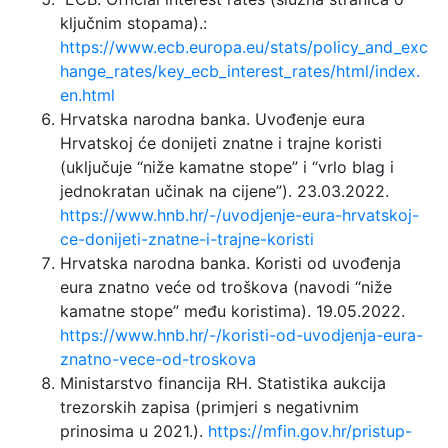
ključnim stopama).:
https://www.ecb.europa.eu/stats/policy_and_exc
hange_rates/key_ecb_interest_rates/html/index.
en.html
Hrvatska narodna banka. Uvođenje eura
Hrvatskoj će donijeti znatne i trajne koristi
(uključuje “niže kamatne stope” i “vrlo blag i
jednokratan učinak na cijene”). 23.03.2022.
https://www.hnb.hr/-/uvodjenje-eura-hrvatskoj-
ce-donijeti-znatne-i-trajne-koristi
Hrvatska narodna banka. Koristi od uvođenja
eura znatno veće od troškova (navodi “niže
kamatne stope” među koristima). 19.05.2022.
https://www.hnb.hr/-/koristi-od-uvodjenja-eura-
znatno-vece-od-troskova
Ministarstvo financija RH. Statistika aukcija
trezorskih zapisa (primjeri s negativnim
prinosima u 2021.).
https://mfin.gov.hr/pristup-