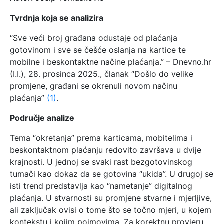
Tvrdnja koja se analizira
“Sve veći broj građana odustaje od plaćanja
gotovinom i sve se češće oslanja na kartice te
mobilne i beskontaktne načine plaćanja.” – Dnevno.hr
(I.I.), 28. prosinca 2025., članak “Došlo do velike
promjene, građani se okrenuli novom načinu
plaćanja”
(1)
.
Područje analize
Tema “okretanja” prema karticama, mobitelima i
beskontaktnom plaćanju redovito završava u dvije
krajnosti. U jednoj se svaki rast bezgotovinskog
tumači kao dokaz da se gotovina “ukida”. U drugoj se
isti trend predstavlja kao “nametanje” digitalnog
plaćanja. U stvarnosti su promjene stvarne i mjerljive,
ali zaključak ovisi o tome što se točno mjeri, u kojem
kontekstu i kojim pojmovima. Za korektnu provjeru