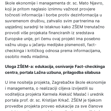
škole ekonomije i managementa dr. sc. Mato Njavro,
koji je pritom naglasio iznimnu važnost provjere
točnosti informacija i borbe protiv dezinformacija u
suvremenom društvu, zahvalio svim partnerima na
uspješnoj suradnji te istaknuo kako ZŠEM trenutačno
provodi više projekata financiranih iz sredstava
Europske unije, pri čemu ovaj projekt ima posebno
važnu ulogu u jačanju medijske pismenosti, fact-
checkinga i kritičkog odnosa prema informacijama,
osobito među mladima.
Uloga ZŠEM-a: edukacija, osnivanje Fact-checkinga
centra, portala Lažna uzbuna, prilagodba silabusa
U ime nositelja projekta, Zagrebačke škole ekonomije
i managementa, o realizaciji ciljeva izvijestili su
voditeljica projekta Karmela Aleksić Maslać i urednik
portala prof. dr. sc. Kristijan Krkač. ZŠEM je tijekom
provedbe projekta proveo edukacije za sve članove