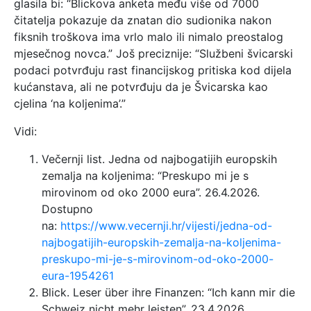
glasila bi: “Blickova anketa među više od 7000
čitatelja pokazuje da znatan dio sudionika nakon
fiksnih troškova ima vrlo malo ili nimalo preostalog
mjesečnog novca.” Još preciznije: “Službeni švicarski
podaci potvrđuju rast financijskog pritiska kod dijela
kućanstava, ali ne potvrđuju da je Švicarska kao
cjelina ‘na koljenima’.”
Vidi:
Večernji list. Jedna od najbogatijih europskih
zemalja na koljenima: “Preskupo mi je s
mirovinom od oko 2000 eura”. 26.4.2026.
Dostupno
na:
https://www.vecernji.hr/vijesti/jedna-od-
najbogatijih-europskih-zemalja-na-koljenima-
preskupo-mi-je-s-mirovinom-od-oko-2000-
eura-1954261
Blick. Leser über ihre Finanzen: “Ich kann mir die
Schweiz nicht mehr leisten”. 23.4.2026.