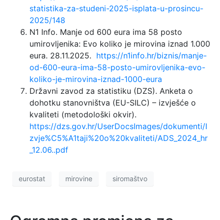
statistika-za-studeni-2025-isplata-u-prosincu-
2025/148
N1 Info. Manje od 600 eura ima 58 posto
umirovljenika: Evo koliko je mirovina iznad 1.000
eura. 28.11.2025.
https://n1info.hr/biznis/manje-
od-600-eura-ima-58-posto-umirovljenika-evo-
koliko-je-mirovina-iznad-1000-eura
Državni zavod za statistiku (DZS). Anketa o
dohotku stanovništva (EU-SILC) – izvješće o
kvaliteti (metodološki okvir).
https://dzs.gov.hr/UserDocsImages/dokumenti/I
zvje%C5%A1taji%20o%20kvaliteti/ADS_2024_hr
_12.06..pdf
eurostat
mirovine
siromaštvo