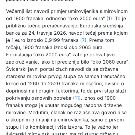
Večernji list navodi primjer umirovljenika s mirovinom
od 1900 franaka, odnosno “oko 2000 eura”
(1)
. To je
približno točno preračunavanje. Europska središnja
banka za 24. travnja 2026. navodi tečaj prema kojem
je 1 euro iznosio 0,9199 franaka
(7)
. Prema tom
tečaju, 1900 franaka iznosi oko 2065 eura.
Formulacija “oko 2000 eura” zato je prihvatljivo
zaokruživanje, iako bi preciznije bilo “oko 2060 eura”.
Švicarski javni portal ch.ch navodi da se državna
starosna mirovina prvog stupa za samca trenutačno
kreće od 1260 do 2520 franaka mjesečno, ovisno o
doprinosima i drugim faktorima, te da prvi stup služi
pokrivanju osnovnih potreba
(11)
. Iznos od 1900
franaka stoga je unutar mogućeg raspona državne
mirovine. Međutim, članak ne razjašnjava govori li se
o ukupnim primanjima umirovljenika, samo o prvom
stupu ili o kombinaciji više izvora. To je važno jer
švicarski mirovinski sustav ima tri stupa: državnu