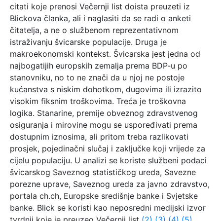
citati koje prenosi Večernji list doista preuzeti iz
Blickova članka, ali i naglasiti da se radi o anketi
čitatelja, a ne o službenom reprezentativnom
istraživanju švicarske populacije. Druga je
makroekonomski kontekst. Švicarska jest jedna od
najbogatijih europskih zemalja prema BDP-u po
stanovniku, no to ne znači da u njoj ne postoje
kućanstva s niskim dohotkom, dugovima ili izrazito
visokim fiksnim troškovima. Treća je troškovna
logika. Stanarine, premije obveznog zdravstvenog
osiguranja i mirovine mogu se uspoređivati prema
dostupnim iznosima, ali pritom treba razlikovati
prosjek, pojedinačni slučaj i zaključke koji vrijede za
cijelu populaciju. U analizi se koriste službeni podaci
švicarskog Saveznog statističkog ureda, Savezne
porezne uprave, Saveznog ureda za javno zdravstvo,
portala ch.ch, Europske središnje banke i Svjetske
banke. Blick se koristi kao neposredni medijski izvor
tvrdnji koje je preuzeo Večernji list
(2)
(3)
(4)
(5)