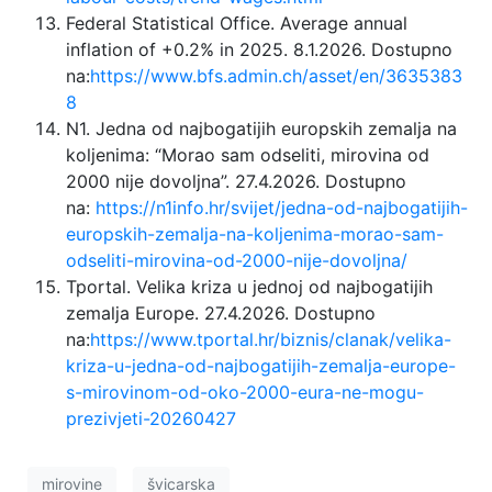
Federal Statistical Office. Average annual
inflation of +0.2% in 2025. 8.1.2026. Dostupno
na:
https://www.bfs.admin.ch/asset/en/3635383
8
N1. Jedna od najbogatijih europskih zemalja na
koljenima: “Morao sam odseliti, mirovina od
2000 nije dovoljna”. 27.4.2026. Dostupno
na:
https://n1info.hr/svijet/jedna-od-najbogatijih-
europskih-zemalja-na-koljenima-morao-sam-
odseliti-mirovina-od-2000-nije-dovoljna/
Tportal. Velika kriza u jednoj od najbogatijih
zemalja Europe. 27.4.2026. Dostupno
na:
https://www.tportal.hr/biznis/clanak/velika-
kriza-u-jedna-od-najbogatijih-zemalja-europe-
s-mirovinom-od-oko-2000-eura-ne-mogu-
prezivjeti-20260427
mirovine
švicarska