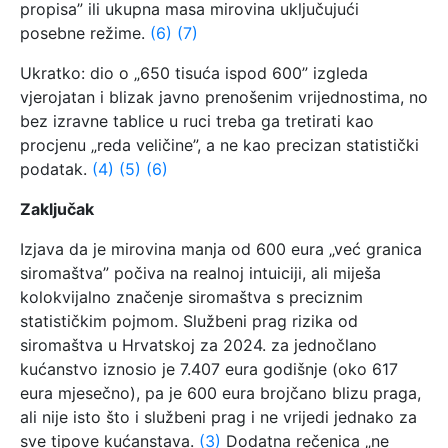
propisa” ili ukupna masa mirovina uključujući
posebne režime.
(6)
(7)
Ukratko: dio o „650 tisuća ispod 600” izgleda
vjerojatan i blizak javno prenošenim vrijednostima, no
bez izravne tablice u ruci treba ga tretirati kao
procjenu „reda veličine”, a ne kao precizan statistički
podatak.
(4)
(5)
(6)
Zaključak
Izjava da je mirovina manja od 600 eura „već granica
siromaštva” počiva na realnoj intuiciji, ali miješa
kolokvijalno značenje siromaštva s preciznim
statističkim pojmom. Službeni prag rizika od
siromaštva u Hrvatskoj za 2024. za jednočlano
kućanstvo iznosio je 7.407 eura godišnje (oko 617
eura mjesečno), pa je 600 eura brojčano blizu praga,
ali nije isto što i službeni prag i ne vrijedi jednako za
sve tipove kućanstava.
(3)
Dodatna rečenica „ne