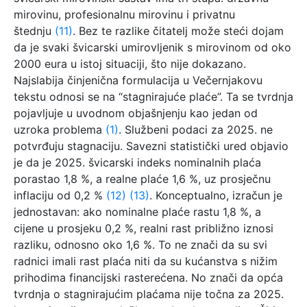
mirovinu, profesionalnu mirovinu i privatnu
štednju
(11)
. Bez te razlike čitatelj može steći dojam
da je svaki švicarski umirovljenik s mirovinom od oko
2000 eura u istoj situaciji, što nije dokazano.
Najslabija činjenična formulacija u Večernjakovu
tekstu odnosi se na “stagnirajuće plaće”. Ta se tvrdnja
pojavljuje u uvodnom objašnjenju kao jedan od
uzroka problema
(1)
. Službeni podaci za 2025. ne
potvrđuju stagnaciju. Savezni statistički ured objavio
je da je 2025. švicarski indeks nominalnih plaća
porastao 1,8 %, a realne plaće 1,6 %, uz prosječnu
inflaciju od 0,2 %
(12)
(13)
. Konceptualno, izračun je
jednostavan: ako nominalne plaće rastu 1,8 %, a
cijene u prosjeku 0,2 %, realni rast približno iznosi
razliku, odnosno oko 1,6 %. To ne znači da su svi
radnici imali rast plaća niti da su kućanstva s nižim
prihodima financijski rasterećena. No znači da opća
tvrdnja o stagnirajućim plaćama nije točna za 2025.