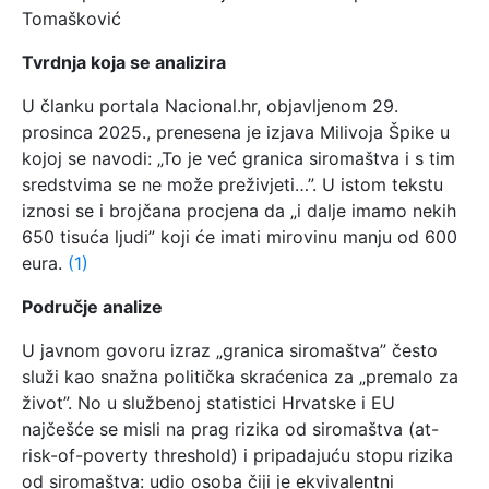
Tomašković
Tvrdnja koja se analizira
U članku portala Nacional.hr, objavljenom 29.
prosinca 2025., prenesena je izjava Milivoja Špike u
kojoj se navodi: „To je već granica siromaštva i s tim
sredstvima se ne može preživjeti…”. U istom tekstu
iznosi se i brojčana procjena da „i dalje imamo nekih
650 tisuća ljudi” koji će imati mirovinu manju od 600
eura.
(1)
Područje analize
U javnom govoru izraz „granica siromaštva” često
služi kao snažna politička skraćenica za „premalo za
život”. No u službenoj statistici Hrvatske i EU
najčešće se misli na prag rizika od siromaštva (at-
risk-of-poverty threshold) i pripadajuću stopu rizika
od siromaštva: udio osoba čiji je ekvivalentni