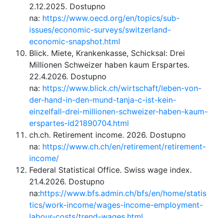
2.12.2025. Dostupno
na:
https://www.oecd.org/en/topics/sub-
issues/economic-surveys/switzerland-
economic-snapshot.html
Blick. Miete, Krankenkasse, Schicksal: Drei
Millionen Schweizer haben kaum Erspartes.
22.4.2026. Dostupno
na:
https://www.blick.ch/wirtschaft/leben-von-
der-hand-in-den-mund-tanja-c-ist-kein-
einzelfall-drei-millionen-schweizer-haben-kaum-
erspartes-id21890704.html
ch.ch. Retirement income. 2026. Dostupno
na:
https://www.ch.ch/en/retirement/retirement-
income/
Federal Statistical Office. Swiss wage index.
21.4.2026. Dostupno
na:
https://www.bfs.admin.ch/bfs/en/home/statis
tics/work-income/wages-income-employment-
labour-costs/trend-wages.html