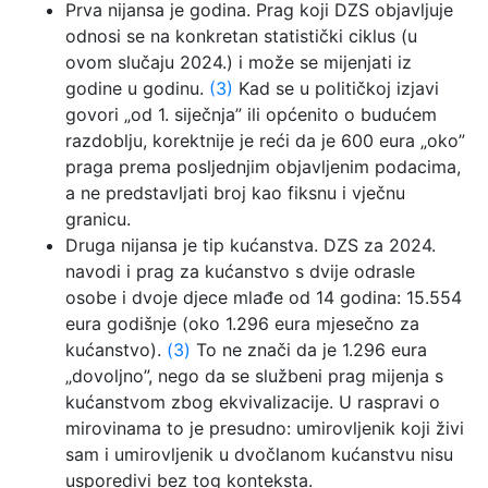
Prva nijansa je godina. Prag koji DZS objavljuje
odnosi se na konkretan statistički ciklus (u
ovom slučaju 2024.) i može se mijenjati iz
godine u godinu.
(3)
Kad se u političkoj izjavi
govori „od 1. siječnja” ili općenito o budućem
razdoblju, korektnije je reći da je 600 eura „oko”
praga prema posljednjim objavljenim podacima,
a ne predstavljati broj kao fiksnu i vječnu
granicu.
Druga nijansa je tip kućanstva. DZS za 2024.
navodi i prag za kućanstvo s dvije odrasle
osobe i dvoje djece mlađe od 14 godina: 15.554
eura godišnje (oko 1.296 eura mjesečno za
kućanstvo).
(3)
To ne znači da je 1.296 eura
„dovoljno”, nego da se službeni prag mijenja s
kućanstvom zbog ekvivalizacije. U raspravi o
mirovinama to je presudno: umirovljenik koji živi
sam i umirovljenik u dvočlanom kućanstvu nisu
usporedivi bez tog konteksta.