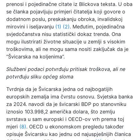
prenosi i pojedinačne citate iz Blickova teksta. U oba
se članka pojavljuju primjeri čitatelja koji govore o
dodatnom poslu, preskakanju obroka, invalidskoj
mirovini i iseljavanju
(1)
(2)
. Međutim, pojedinačna
svjedočanstva nisu statistički dokaz trenda. Ona
mogu ilustrirati životne situacije u zemlji s visokim
troškovima, ali ne mogu sama nositi zaključak da je
“Švicarska na koljenima”.
Službeni podaci potvrđuju pritisak troškova, ali ne
potvrđuju sliku općeg sloma
Tvrdnja da je Švicarska jedna od najbogatijih
europskih zemalja ima čvrstu osnovu. Svjetska banka
za 2024. navodi da je švicarski BDP po stanovniku
iznosio 103.998,2 američka dolara, što zemlju
svrstava u sam europski i OECD-ov vrh prema toj
mjeri
(8)
. OECD u ekonomskom pregledu također
opisuje Švicarsku kao jednu od najuspješnijih članica