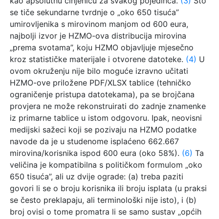
kao apsolutnu činjenicu za svakog pojedinca.
(3)
Što
se tiče sekundarne tvrdnje o „oko 650 tisuća”
umirovljenika s mirovinom manjom od 600 eura,
najbolji izvor je HZMO-ova distribucija mirovina
„prema svotama”, koju HZMO objavljuje mjesečno
kroz statističke materijale i otvorene datoteke.
(4)
U
ovom okruženju nije bilo moguće izravno učitati
HZMO-ove priložene PDF/XLSX tablice (tehničko
ograničenje pristupa datotekama), pa se brojčana
provjera ne može rekonstruirati do zadnje znamenke
iz primarne tablice u istom odgovoru. Ipak, neovisni
medijski sažeci koji se pozivaju na HZMO podatke
navode da je u studenome isplaćeno 662.667
mirovina/korisnika ispod 600 eura (oko 58%).
(6)
Ta
veličina je kompatibilna s političkom formulom „oko
650 tisuća”, ali uz dvije ograde: (a) treba paziti
govori li se o broju korisnika ili broju isplata (u praksi
se često preklapaju, ali terminološki nije isto), i (b)
broj ovisi o tome promatra li se samo sustav „općih