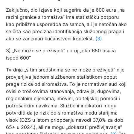
Zaključno, dio izjave koji sugerira da je 600 eura „na
razini granice siromaštva” ima statističku potporu
kao približna usporedba za samca, ali je netočan ako
se čita kao precizna identifikacija službenog praga i
ako se zanemari kućanstveni kontekst.
(3)
3) „Ne može se preživjeti” i broj „oko 650 tisuća
ispod 600”
Tvrdnja „s tim sredstvima se ne može preživjeti” nije
provjerljiva jednom službenom statistikom poput
praga rizika od siromaštva. To je normativan sud koji
ovisi o troškovima stanovanja, zdravlja, dugovima,
regionalnim cijenama, imovini, obiteljskoj pomoći i
potrošačkim navikama. Službeni indikatori mogu
potvrditi da je rizik od siromaštva među starijima
visok (DZS u istom priopćenju navodi 37,0% za dob
65+ u 2024.), ali ne mogu „dokazati preživljavanje”