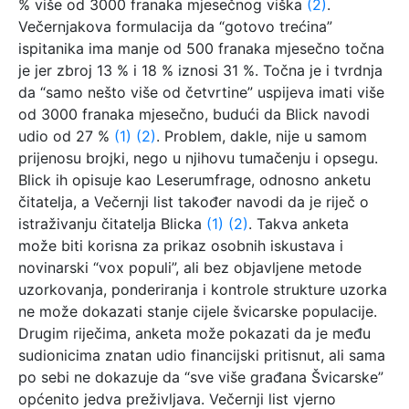
% više od 3000 franaka mjesečnog viška
(2)
.
Večernjakova formulacija da “gotovo trećina”
ispitanika ima manje od 500 franaka mjesečno točna
je jer zbroj 13 % i 18 % iznosi 31 %. Točna je i tvrdnja
da “samo nešto više od četvrtine” uspijeva imati više
od 3000 franaka mjesečno, budući da Blick navodi
udio od 27 %
(1)
(2)
. Problem, dakle, nije u samom
prijenosu brojki, nego u njihovu tumačenju i opsegu.
Blick ih opisuje kao Leserumfrage, odnosno anketu
čitatelja, a Večernji list također navodi da je riječ o
istraživanju čitatelja Blicka
(1)
(2)
. Takva anketa
može biti korisna za prikaz osobnih iskustava i
novinarski “vox populi”, ali bez objavljene metode
uzorkovanja, ponderiranja i kontrole strukture uzorka
ne može dokazati stanje cijele švicarske populacije.
Drugim riječima, anketa može pokazati da je među
sudionicima znatan udio financijski pritisnut, ali sama
po sebi ne dokazuje da “sve više građana Švicarske”
općenito jedva preživljava. Večernji list vjerno