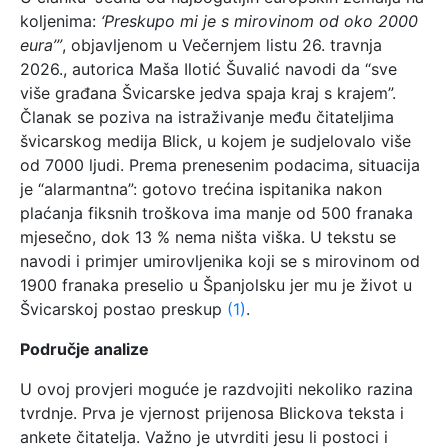
koljenima:
‘Preskupo mi je s mirovinom od oko 2000
eura’”
, objavljenom u Večernjem listu 26. travnja
2026., autorica Maša Ilotić Šuvalić navodi da “sve
više građana Švicarske jedva spaja kraj s krajem”.
Članak se poziva na istraživanje među čitateljima
švicarskog medija Blick, u kojem je sudjelovalo više
od 7000 ljudi. Prema prenesenim podacima, situacija
je “alarmantna”: gotovo trećina ispitanika nakon
plaćanja fiksnih troškova ima manje od 500 franaka
mjesečno, dok 13 % nema ništa viška. U tekstu se
navodi i primjer umirovljenika koji se s mirovinom od
1900 franaka preselio u Španjolsku jer mu je život u
Švicarskoj postao preskup
(1)
.
Područje analize
U ovoj provjeri moguće je razdvojiti nekoliko razina
tvrdnje. Prva je vjernost prijenosa Blickova teksta i
ankete čitatelja. Važno je utvrditi jesu li postoci i