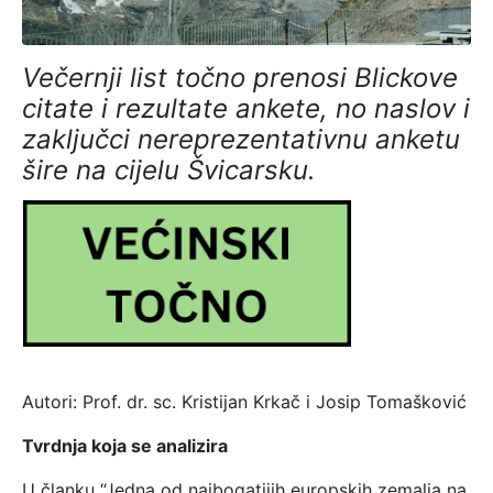
Večernji list točno prenosi Blickove
citate i rezultate ankete, no naslov i
zaključci nereprezentativnu anketu
šire na cijelu Švicarsku.
Autori: Prof. dr. sc. Kristijan Krkač i Josip Tomašković
Tvrdnja koja se analizira
U članku “Jedna od najbogatijih europskih zemalja na