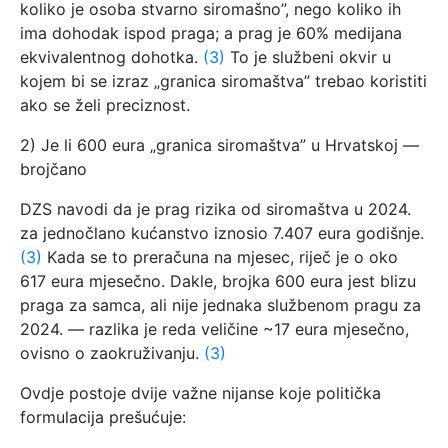
koliko je osoba stvarno siromašno”, nego koliko ih
ima dohodak ispod praga; a prag je 60% medijana
ekvivalentnog dohotka.
(3)
To je službeni okvir u
kojem bi se izraz „granica siromaštva” trebao koristiti
ako se želi preciznost.
2) Je li 600 eura „granica siromaštva” u Hrvatskoj —
brojčano
DZS navodi da je prag rizika od siromaštva u 2024.
za jednočlano kućanstvo iznosio 7.407 eura godišnje.
(3)
Kada se to preračuna na mjesec, riječ je o oko
617 eura mjesečno. Dakle, brojka 600 eura jest blizu
praga za samca, ali nije jednaka službenom pragu za
2024. — razlika je reda veličine ~17 eura mjesečno,
ovisno o zaokruživanju.
(3)
Ovdje postoje dvije važne nijanse koje politička
formulacija prešućuje: