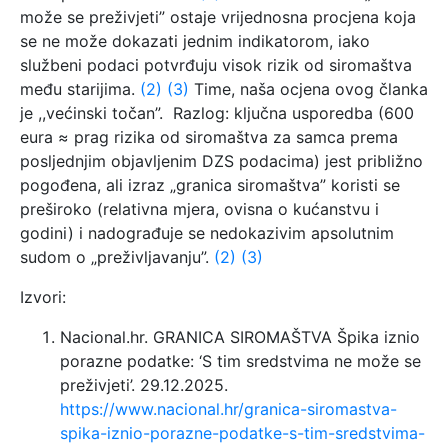
može se preživjeti” ostaje vrijednosna procjena koja
se ne može dokazati jednim indikatorom, iako
službeni podaci potvrđuju visok rizik od siromaštva
među starijima.
(2)
(3)
Time, naša ocjena ovog članka
je ,,većinski točan”. Razlog: ključna usporedba (600
eura ≈ prag rizika od siromaštva za samca prema
posljednjim objavljenim DZS podacima) jest približno
pogođena, ali izraz „granica siromaštva” koristi se
preširoko (relativna mjera, ovisna o kućanstvu i
godini) i nadograđuje se nedokazivim apsolutnim
sudom o „preživljavanju”.
(2)
(3)
Izvori:
Nacional.hr. GRANICA SIROMAŠTVA Špika iznio
porazne podatke: ‘S tim sredstvima ne može se
preživjeti’. 29.12.2025.
https://www.nacional.hr/granica-siromastva-
spika-iznio-porazne-podatke-s-tim-sredstvima-