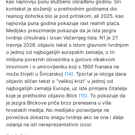
kao najnoviju punu službeno obrađenu godinu. Širi
kontekst je složeniji: u prethodnim godinama dio
realnog dohotka bio je pod pritiskom, ali 2025. kao
najnovija puna godina pokazuje rast realnih plaća.
Medijsko preuzimanje pokazuje da je ista jezgra
tvrdnje cirkulirala i izvan Večernjeg lista. N1 je 27.
travnja 2026. objavio tekst s istom glavnom tvrdnjom
o jednoj od najbogatijih europskih zemalja, o tri
milijuna poreznih obveznika s gotovo nikakvom
imovinom i o umirovljeniku koji s 1900 franaka ne
može živjeti u Švicarskoj
(14)
. Tportal je istoga dana
objavio sličan tekst o “velikoj krizi” u jednoj od
najbogatijih zemalja Europe, uz iste primjere čitatelja
koje je prethodno objavio Blick
(15)
. To pokazuje da
je jezgra Blickove priče brzo prenesena u više
hrvatskih medija. No medijsko ponavljanje ne
povećava dokaznu snagu tvrdnje ako se ona i dalje
oslanja na isti nereprezentativni izvor.