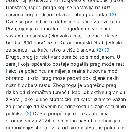
osoba čiji je ekvivalentni raspoloživi dohodak (nakon
transfera) ispod praga koji se postavlja na 60%
nacionalnog medijana ekvivalentnog dohotka.
(2)
Dvije su posljedice te definicije ključne za ovu temu.
Prvo, riječ je o dohotku prilagođenom veličini i
sastavu kućanstva (ekvivalizacija). To znači da se
brojka „600 eura” ne može automatski čitati jednako
za samca i za kućanstvo s više članova.
(2)
(3)
Drugo, prag je relativan: pomiče se s medijanom. U
zemlji koja općenito postaje bogatija prag može rasti
i ako se pojedincu ne mijenja realna kupovna moć;
obratno, u krizi prag može padati dok cijene nekih
nužnih dobara rastu. Zbog toga je pogrešno prag
rizika od siromaštva tumačiti kao „objektivnu granicu
života”, iako je kao statistički indikator iznimno važan
za praćenje društvenih nejednakosti i dizajn socijalnih
politika.
(2)
DZS u priopćenju o pokazateljima
siromaštva za 2024. eksplicitno navodi i definiciju i
ograničenje: stopa rizika od siromaštva „ne pokazuje