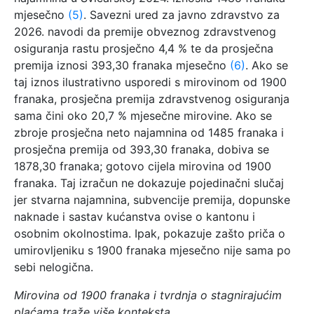
mjesečno
(5)
. Savezni ured za javno zdravstvo za
2026. navodi da premije obveznog zdravstvenog
osiguranja rastu prosječno 4,4 % te da prosječna
premija iznosi 393,30 franaka mjesečno
(6)
. Ako se
taj iznos ilustrativno usporedi s mirovinom od 1900
franaka, prosječna premija zdravstvenog osiguranja
sama čini oko 20,7 % mjesečne mirovine. Ako se
zbroje prosječna neto najamnina od 1485 franaka i
prosječna premija od 393,30 franaka, dobiva se
1878,30 franaka; gotovo cijela mirovina od 1900
franaka. Taj izračun ne dokazuje pojedinačni slučaj
jer stvarna najamnina, subvencije premija, dopunske
naknade i sastav kućanstva ovise o kantonu i
osobnim okolnostima. Ipak, pokazuje zašto priča o
umirovljeniku s 1900 franaka mjesečno nije sama po
sebi nelogična.
Mirovina od 1900 franaka i tvrdnja o stagnirajućim
plaćama traže više konteksta