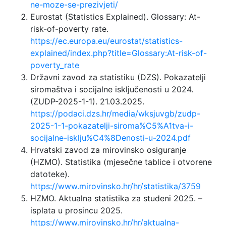
ne-moze-se-prezivjeti/
Eurostat (Statistics Explained). Glossary: At-
risk-of-poverty rate.
https://ec.europa.eu/eurostat/statistics-
explained/index.php?title=Glossary:At-risk-of-
poverty_rate
Državni zavod za statistiku (DZS). Pokazatelji
siromaštva i socijalne isključenosti u 2024.
(ZUDP-2025-1-1). 21.03.2025.
https://podaci.dzs.hr/media/wksjuvgb/zudp-
2025-1-1-pokazatelji-siroma%C5%A1tva-i-
socijalne-isklju%C4%8Denosti-u-2024.pdf
Hrvatski zavod za mirovinsko osiguranje
(HZMO). Statistika (mjesečne tablice i otvorene
datoteke).
https://www.mirovinsko.hr/hr/statistika/3759
HZMO. Aktualna statistika za studeni 2025. –
isplata u prosincu 2025.
https://www.mirovinsko.hr/hr/aktualna-