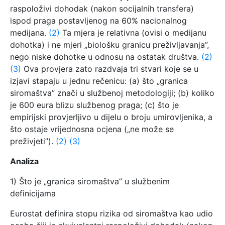
raspoloživi dohodak (nakon socijalnih transfera)
ispod praga postavljenog na 60% nacionalnog
medijana.
(2)
Ta mjera je relativna (ovisi o medijanu
dohotka) i ne mjeri „biološku granicu preživljavanja”,
nego niske dohotke u odnosu na ostatak društva.
(2)
(3)
Ova provjera zato razdvaja tri stvari koje se u
izjavi stapaju u jednu rečenicu: (a) što „granica
siromaštva” znači u službenoj metodologiji; (b) koliko
je 600 eura blizu službenog praga; (c) što je
empirijski provjerljivo u dijelu o broju umirovljenika, a
što ostaje vrijednosna ocjena („ne može se
preživjeti”).
(2)
(3)
Analiza
1) Što je „granica siromaštva” u službenim
definicijama
Eurostat definira stopu rizika od siromaštva kao udio