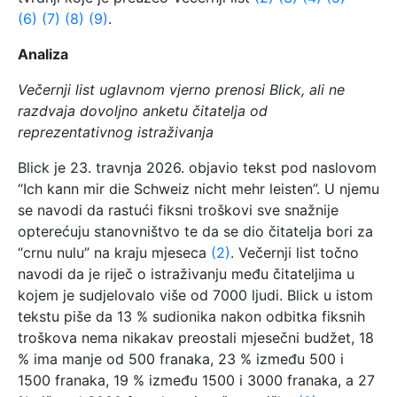
(6)
(7)
(8)
(9)
.
Analiza
Večernji list uglavnom vjerno prenosi Blick, ali ne
razdvaja dovoljno anketu čitatelja od
reprezentativnog istraživanja
Blick je 23. travnja 2026. objavio tekst pod naslovom
“Ich kann mir die Schweiz nicht mehr leisten”. U njemu
se navodi da rastući fiksni troškovi sve snažnije
opterećuju stanovništvo te da se dio čitatelja bori za
“crnu nulu” na kraju mjeseca
(2)
. Večernji list točno
navodi da je riječ o istraživanju među čitateljima u
kojem je sudjelovalo više od 7000 ljudi. Blick u istom
tekstu piše da 13 % sudionika nakon odbitka fiksnih
troškova nema nikakav preostali mjesečni budžet, 18
% ima manje od 500 franaka, 23 % između 500 i
1500 franaka, 19 % između 1500 i 3000 franaka, a 27