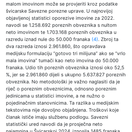
malom imovinom može se provjeriti kroz podatke
švicarske Savezne porezne uprave. U najnovijoj
objavljenoj statistici oporezive imovine za 2022.
navodi se 1.258.692 poreznih obveznika s nultom
neto imovinom te 1.703.168 poreznih obveznika u
razredu iznad nule do 50.000 franaka
(4)
. Zbroj ta
dva razreda iznosi 2.961.860, što opravdava
medijsku formulaciju “gotovo tri milijuna” ako se “vrlo
mala imovina” tumači kao neto imovina do 50.000
franaka. Udio tih poreznih obveznika iznosi oko 52,5
%, jer se 2.961.860 dijeli s ukupno 5.637.827 poreznih
obveznika. No metodološki je važno naglasiti da je
riječ o poreznim obveznicima, odnosno poreznim
jedinicama u statistici imovine, a ne nužno o
pojedinačnim stanovnicima. Ta razlika u medijskim
tekstovima nije dovoljno objašnjena. Troškovi koje
članak ističe imaju službenu podlogu. Savezni
statistički ured navodi da je prosječna neto
najamnina u Švicarskoj 2024. iznosila 1485 franaka