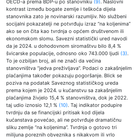
OECD-a prema BDP-u po stanovniku
(9)
. Naslovni
kontrast između bogate zemlje i teškoća dijela
stanovnika zato je novinarski razumljiv. No službeni
socijalni pokazatelji ne potvrđuju izraz “na koljenima”
ako se on čita kao tvrdnja o općem društvenom ili
ekonomskom slomu. Savezni statistički ured navodi
da je 2024. u dohodovnom siromaštvu bilo 8,4 %
švicarske populacije, odnosno oko 743.000 ljudi
(3)
.
To je ozbiljan broj, ali ne znači da većina
stanovništva “jedva preživljava”. Podaci o zakašnjelim
plaćanjima također pokazuju pogoršanje. Blick se
poziva na podatak Saveznog statističkog ureda
prema kojem je 2024. u kućanstvu sa zakašnjelim
plaćanjima živjelo 15,4 % stanovništva, dok je 2022.
taj udio iznosio 12,1 %
(10)
. Taj indikator podupire
tvrdnju da se financijski pritisak kod dijela
kućanstava povećao, ali ne potvrđuje dramatičnu
sliku zemlje “na koljenima”. Tvrdnja o gotovo tri
milijuna poreznih obveznika s nikakvom ili vrlo