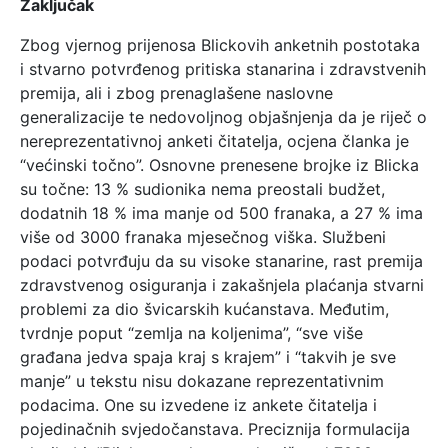
Zaključak
Zbog vjernog prijenosa Blickovih anketnih postotaka
i stvarno potvrđenog pritiska stanarina i zdravstvenih
premija, ali i zbog prenaglašene naslovne
generalizacije te nedovoljnog objašnjenja da je riječ o
nereprezentativnoj anketi čitatelja, ocjena članka je
“većinski točno”. Osnovne prenesene brojke iz Blicka
su točne: 13 % sudionika nema preostali budžet,
dodatnih 18 % ima manje od 500 franaka, a 27 % ima
više od 3000 franaka mjesečnog viška. Službeni
podaci potvrđuju da su visoke stanarine, rast premija
zdravstvenog osiguranja i zakašnjela plaćanja stvarni
problemi za dio švicarskih kućanstava. Međutim,
tvrdnje poput “zemlja na koljenima”, “sve više
građana jedva spaja kraj s krajem” i “takvih je sve
manje” u tekstu nisu dokazane reprezentativnim
podacima. One su izvedene iz ankete čitatelja i
pojedinačnih svjedočanstava. Preciznija formulacija