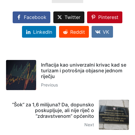
Facebook
Twitter
Pinterest
LinkedIn
Reddit
VK
Inflacija kao univerzalni krivac kad se
turizam i potrošnja objasne jednom
riječju
Previous
“Šok” za 1,6 milijuna? Da, dopunsko
poskupljuje, ali nije riječ o
“zdravstvenom” općenito
Next