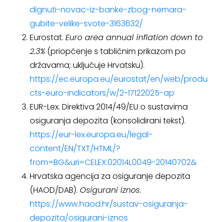
dignuti-novac-iz-banke-zbog-nemara-
gubite-velike-svote-3163632/
Eurostat.
Euro area annual inflation down to
2.3%
(priopćenje s tabličnim prikazom po
državama; uključuje Hrvatsku).
https://ec.europa.eu/eurostat/en/web/produ
cts-euro-indicators/w/2-17122025-ap
EUR-Lex. Direktiva 2014/49/EU o sustavima
osiguranja depozita (konsolidirani tekst).
https://eur-lex.europa.eu/legal-
content/EN/TXT/HTML/?
from=BG&uri=CELEX:02014L0049-20140702&
Hrvatska agencija za osiguranje depozita
(HAOD/DAB).
Osigurani iznos
.
https://www.haod.hr/sustav-osiguranja-
depozita/osigurani-iznos