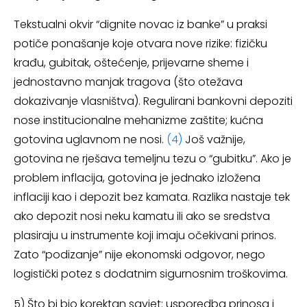
Tekstualni okvir “dignite novac iz banke” u praksi
potiče ponašanje koje otvara nove rizike: fizičku
krađu, gubitak, oštećenje, prijevarne sheme i
jednostavno manjak tragova (što otežava
dokazivanje vlasništva). Regulirani bankovni depoziti
nose institucionalne mehanizme zaštite; kućna
gotovina uglavnom ne nosi.
(4)
Još važnije,
gotovina ne rješava temeljnu tezu o “gubitku”. Ako je
problem inflacija, gotovina je jednako izložena
inflaciji kao i depozit bez kamata. Razlika nastaje tek
ako depozit nosi neku kamatu ili ako se sredstva
plasiraju u instrumente koji imaju očekivani prinos.
Zato “podizanje” nije ekonomski odgovor, nego
logistički potez s dodatnim sigurnosnim troškovima.
5) Što bi bio korektan savjet: usporedba prinosa i