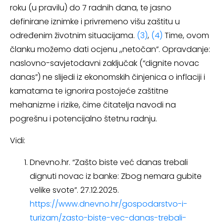
roku (u pravilu) do 7 radnih dana, te jasno
definirane iznimke i privremeno višu zaštitu u
određenim životnim situacijama.
(3)
,
(4)
Time, ovom
članku možemo dati ocjenu ,,netočan”. Opravdanje:
naslovno-savjetodavni zaključak (“dignite novac
danas”) ne slijedi iz ekonomskih činjenica o inflaciji i
kamatama te ignorira postojeće zaštitne
mehanizme i rizike, čime čitatelja navodi na
pogrešnu i potencijalno štetnu radnju.
Vidi:
Dnevno.hr. “Zašto biste već danas trebali
dignuti novac iz banke: Zbog nemara gubite
velike svote”. 27.12.2025.
https://www.dnevno.hr/gospodarstvo-i-
turizam/zasto-biste-vec-danas-trebali-