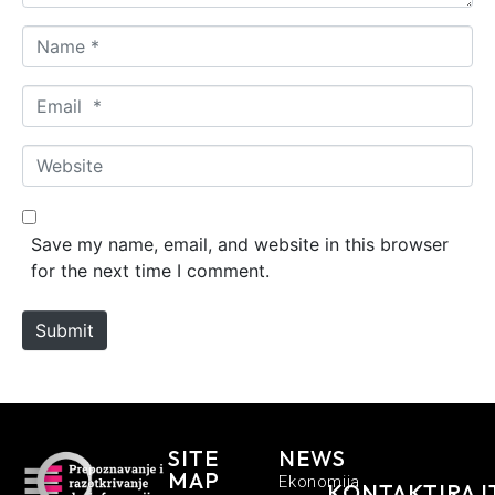
N
a
m
E
e
m
*
a
W
i
e
l
b
*
s
Save my name, email, and website in this browser
i
for the next time I comment.
t
e
Submit
SITE
NEWS
MAP
Ekonomija
KONTAKTIRAJ