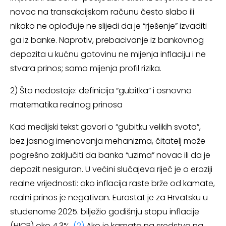
novac na transakcijskom računu često slabo ili
nikako ne oplođuje ne slijedi da je “rješenje” izvaditi
ga iz banke. Naprotiv, prebacivanje iz bankovnog
depozita u kućnu gotovinu ne mijenja inflaciju i ne
stvara prinos; samo mijenja profil rizika.
2) Što nedostaje: definicija “gubitka” i osnovna
matematika realnog prinosa
Kad medijski tekst govori o “gubitku velikih svota”,
bez jasnog imenovanja mehanizma, čitatelj može
pogrešno zaključiti da banka “uzima” novac ili da je
depozit nesiguran. U većini slučajeva riječ je o eroziji
realne vrijednosti: ako inflacija raste brže od kamate,
realni prinos je negativan. Eurostat je za Hrvatsku u
studenome 2025. bilježio godišnju stopu inflacije
(HICP) oko 4,3%.
(2)
Ako je kamata na sredstva na