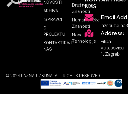
NOVOSTI
Društvene
NAS
ARHIVA
Znanosti
Email Add
ISPRAVCI
Humanističke
laznauzbuna
Znanosti
O
Address:
PROJEKTU
Nove
Tehnologije
Filipa
KONTAKTIRAJTE
Vukasovića
NAS
1, Zagreb
© 2024 LAZNA-UZBUNA. ALL RIGHTS RESERVED.