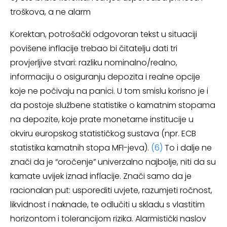
troškova, a ne alarm
Korektan, potrošački odgovoran tekst u situaciji
povišene inflacije trebao bi čitatelju dati tri
provjerljive stvari: razliku nominalno/realno,
informaciju o osiguranju depozita i realne opcije
koje ne počivaju na panici. U tom smislu korisno je i
da postoje službene statistike o kamatnim stopama
na depozite, koje prate monetarne institucije u
okviru europskog statističkog sustava (npr. ECB
statistika kamatnih stopa MFI-jeva).
(6)
To i dalje ne
znači da je “oročenje” univerzalno najbolje, niti da su
kamate uvijek iznad inflacije. Znači samo da je
racionalan put: usporediti uvjete, razumjeti ročnost,
likvidnost i naknade, te odlučiti u skladu s vlastitim
horizontom i tolerancijom rizika. Alarmistički naslov