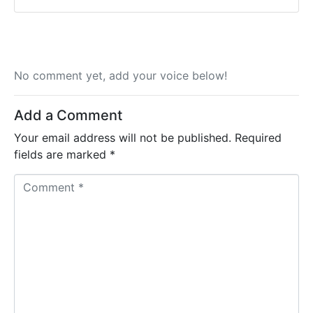
No comment yet, add your voice below!
Add a Comment
Your email address will not be published.
Required
fields are marked
*
C
o
m
m
e
n
t
*