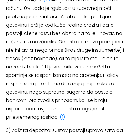
računu 0%, tada je “gubitak” u kupovnoj moći
približno jednak inflaciji. Ali ako netko podigne
gotovinu i drži je kod kuće, realna erozija i dalje
postoji: cijene rastu bez obzira na to je li novac na
računu ili u novčaniku. Ono što se može promijeniti
nije inflacija, nego prinos (kroz druge instrumente) i
trošak (kroz naknade), ali to nije isto što i “dignite
novac iz banke”. U javno prikazanom sažetku
spominje se raspon kamata na oročenja. I takav
raspon sam po sebi ne dokazuje preporuku za
gotovinu, nego suprotno: sugerira da postoje
bankovni proizvodi s prinosom, koji se biraju
usporedbom uvjeta, ročnosti i mogućnosti
prijevremenog raskida.
(1)
3) Zaštita depozita: sustav postoji upravo zato da