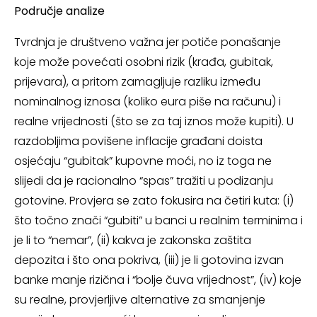
Područje analize
Tvrdnja je društveno važna jer potiče ponašanje
koje može povećati osobni rizik (krađa, gubitak,
prijevara), a pritom zamagljuje razliku između
nominalnog iznosa (koliko eura piše na računu) i
realne vrijednosti (što se za taj iznos može kupiti). U
razdobljima povišene inflacije građani doista
osjećaju “gubitak” kupovne moći, no iz toga ne
slijedi da je racionalno “spas” tražiti u podizanju
gotovine. Provjera se zato fokusira na četiri kuta: (i)
što točno znači “gubiti” u banci u realnim terminima i
je li to “nemar”, (ii) kakva je zakonska zaštita
depozita i što ona pokriva, (iii) je li gotovina izvan
banke manje rizična i “bolje čuva vrijednost”, (iv) koje
su realne, provjerljive alternative za smanjenje