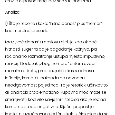
erozije kupovne moći bez senzacionalizma.
Analiza
1) Što je rečeno i kako: “hitno danas” plus “nemar”
kao moralna presuda
Izraz „već danas” u naslovu djeluje kao okidač
hitnosti: sugerira da je odgađanje kažnjivo, pa
racionalno razmatranje ustupa mjesto impulzivnoj
reakciji. Dodatak „zbog nemara” pritom uvodi
moralnu etiketu, prebacujući fokus s odnosa
inflacije, kamata i naknada na navodnu
neodgovornost pojedinca. To je retorički učinkovito,
ali analitički problematično: kupovna moć može se
smanjivati i kod vrlo savjesnih štediša ako je realna
kamatna stopa negativna. Ključni propust je
implicitni uzročno-posljedični skok: iz činjenice da se