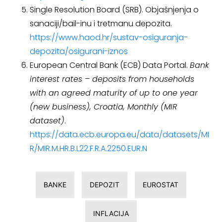
Single Resolution Board (SRB). Objašnjenja o
sanaciji/bail-inu i tretmanu depozita.
https://www.haod.hr/sustav-osiguranja-
depozita/osigurani-iznos
European Central Bank (ECB) Data Portal.
Bank
interest rates – deposits from households
with an agreed maturity of up to one year
(new business), Croatia, Monthly (MIR
dataset)
.
https://data.ecb.europa.eu/data/datasets/MI
R/MIR.M.HR.B.L22.F.R.A.2250.EUR.N
BANKE
DEPOZIT
EUROSTAT
INFLACIJA