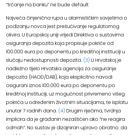
“trčanje na banku” ne bude default
Najveća činjenična rupa u alarmističkim savjetima o
podizanju novca jest prešućivanje regulatornog
okvira. U Europskoj uniji vrijedi Direktiva o sustavima
osiguranja depozita koja propisuje pokriće od
100.000 eura po deponentu po kreditnoj instituciji u
slučaju nedostupnosti depozita.
(3)
U Hrvatskoj je
nadležno tijelo Hrvatska agencija za osiguranje
depozita (HAOD/DAB), koja eksplicitno navodi
osigurani iznos 100.000 eura po deponentu po
kreditnoj instituciji, uz mogućnost privremeno višeg
pokrića u određenim životnim situacijama, te isplatu
unutar 7 radnih dana.
(4)
Drugim riječima, tvrdnja
implicira da je građanin nezaštićen ako “ne reagira
odmah”. No sustav je dizajniran upravo obratno: da