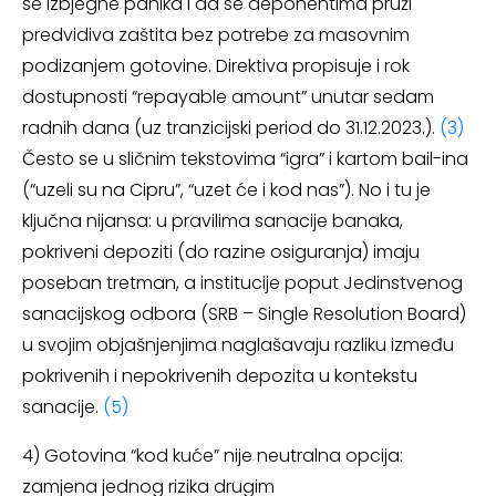
se izbjegne panika i da se deponentima pruži
predvidiva zaštita bez potrebe za masovnim
podizanjem gotovine. Direktiva propisuje i rok
dostupnosti “repayable amount” unutar sedam
radnih dana (uz tranzicijski period do 31.12.2023.).
(3)
Često se u sličnim tekstovima “igra” i kartom bail-ina
(“uzeli su na Cipru”, “uzet će i kod nas”). No i tu je
ključna nijansa: u pravilima sanacije banaka,
pokriveni depoziti (do razine osiguranja) imaju
poseban tretman, a institucije poput Jedinstvenog
sanacijskog odbora (SRB – Single Resolution Board)
u svojim objašnjenjima naglašavaju razliku između
pokrivenih i nepokrivenih depozita u kontekstu
sanacije.
(5)
4) Gotovina “kod kuće” nije neutralna opcija:
zamjena jednog rizika drugim