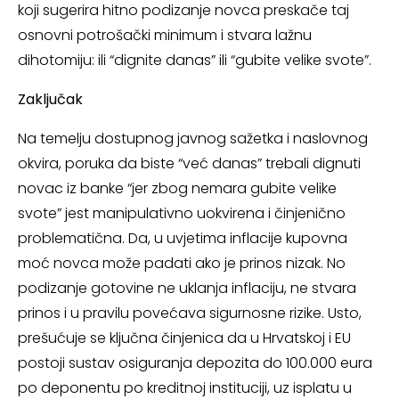
koji sugerira hitno podizanje novca preskače taj
osnovni potrošački minimum i stvara lažnu
dihotomiju: ili “dignite danas” ili “gubite velike svote”.
Zaključak
Na temelju dostupnog javnog sažetka i naslovnog
okvira, poruka da biste “već danas” trebali dignuti
novac iz banke “jer zbog nemara gubite velike
svote” jest manipulativno uokvirena i činjenično
problematična. Da, u uvjetima inflacije kupovna
moć novca može padati ako je prinos nizak. No
podizanje gotovine ne uklanja inflaciju, ne stvara
prinos i u pravilu povećava sigurnosne rizike. Usto,
prešućuje se ključna činjenica da u Hrvatskoj i EU
postoji sustav osiguranja depozita do 100.000 eura
po deponentu po kreditnoj instituciji, uz isplatu u