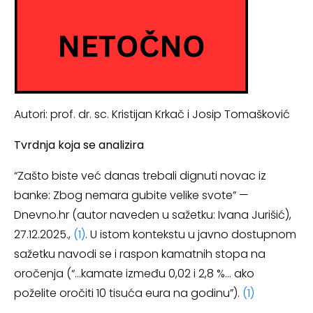
Autori: prof. dr. sc. Kristijan Krkač i Josip Tomašković
Tvrdnja koja se analizira
“Zašto biste već danas trebali dignuti novac iz
banke: Zbog nemara gubite velike svote” —
Dnevno.hr (autor naveden u sažetku: Ivana Jurišić),
27.12.2025.,
(1)
. U istom kontekstu u javno dostupnom
sažetku navodi se i raspon kamatnih stopa na
oročenja (“…kamate između 0,02 i 2,8 %… ako
poželite oročiti 10 tisuća eura na godinu”).
(1)