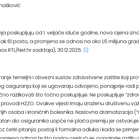
Tomašković
 poskupljuju od 1. veljače iduće godine, nova cijena izno
 čak 61 posto, a promjena se odnosi na oko 1,6 milijuna gr
nos RTL/Net.hr sadržaja), 30.12.2025.
(1)
anje temeljni i obvezni sustav zdravstvene zaštite koji p
g osiguranja koji se ugovaraju odvojeno, ponajprije radi p
čno razlikovati što točno poskupljuje. Ne poskupljuje “zdra
rovodi HZZO. Ovakve vijesti imaju izraženu društvenu važ
jih osoba i kroničnih bolesnika. Naslovna dramatizacija (
natan dio osiguranika uopće ne plaća premiju jer ostvaruj
 četiri pitanja: postoji li formalna odluka i kada se primjenjuje
romjena odnosi te što naslov prešućuje, ponajprije razli