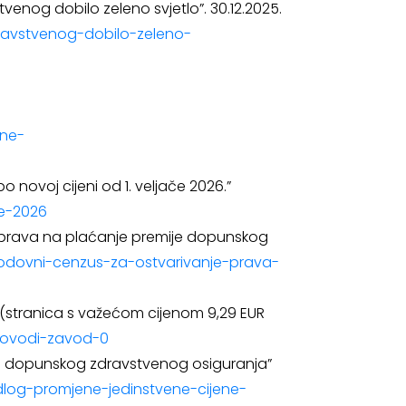
tvenog dobilo zeleno svjetlo”. 30.12.2025.
-zdravstvenog-dobilo-zeleno-
dne-
novoj cijeni od 1. veljače 2026.”
ce-2026
e prava na plaćanje premije dopunskog
ihodovni-cenzus-za-ostvarivanje-prava-
(stranica s važećom cijenom 9,29 EUR
provodi-zavod-0
ice dopunskog zdravstvenog osiguranja”
edlog-promjene-jedinstvene-cijene-