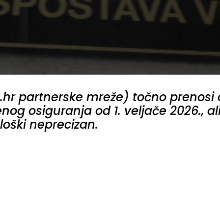
et.hr partnerske mreže) točno prenos
og osiguranja od 1. veljače 2026., ali
ološki neprecizan.