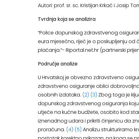
Autori: prof. sr. sc. Kristijan Krkač i Josip 
Tvrdnja koja se analizira
“Police dopunskog zdravstvenog osiguranja
eura mjesečno, riječ je o poskupljenju od
plaćanja.”- Riportal.net.hr (partnerski prije
Područje analize
U Hrvatskoj je obvezno zdravstveno osigur
zdravstveno osiguranje oblici dobrovoljno
osobnih izdataka.
(2)
(3)
Zbog toga je klju
dopunskog zdravstvenog osiguranja koju p
utječe na kućne budžete, osobito kod stari
iznenadnog udara i prikriti činjenicu da z
proračuna.
(4)
(5)
Analizu strukturiramo kroz
postotak korektno prikazan, na koga se p