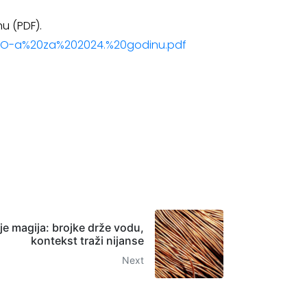
u (PDF).
0HZZO-a%20za%202024.%20godinu.pdf
nije magija: brojke drže vodu,
kontekst traži nijanse
Next