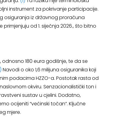
iguranju.
(1)
Ta razlika nije terminološka
ni instrument za pokrivanje participacije.
og osiguranja iz državnog proračuna
imjenjuju od 1. siječnja 2026., što bitno
 odnosno 180 eura godišnje, te da se
)
Navodi o oko 1,6 milijuna osiguranika koji
užbenim podacima HZZO-a. Postotak rasta od
aslovnom okviru. Senzacionalistički ton i
vstveni sustav u cjelini. Dodatno,
o ocijeniti “većinski točan”. Ključne
seg mjere.