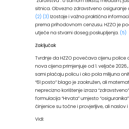
“zdravstva”. U samom tekstu, međutim, ja
sitnica. Obvezno zdravstveno osiguranje o
(2)
(3)
Izostaje i važna praktična informa
prema prihodovnom cenzusu. HZZO je početk
utječe na stvarni doseg poskupljenja.
(5)
Zaključak
Tvrdnje da HZZO povećava cijenu police 
nova cijena primjenjuje od 1. veljače 2026.
sami plaćaju policu i oko pola milijuna o
“61 posto” blago je zaokružen, ali matemat
neprecizno korištenje izraza “zdravstveno
formulacija “Hrvata” umjesto “osiguranika”
činjenice su točne i provjerljive, ali naslo
Vidi: