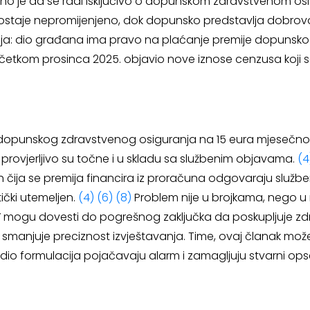
sno je da se radi isključivo o dopunskom zdravstvenom os
staje nepromijenjeno, dok dopunsko predstavlja dobrovolj
cija: dio građana ima pravo na plaćanje premije dopunsk
om prosinca 2025. objavio nove iznose cenzusa koji se pr
dopunskog zdravstvenog osiguranja na 15 eura mjesečno,
, provjerljivo su točne i u skladu sa službenim objavama.
(4
nih čija se premija financira iz proračuna odgovaraju sl
ički utemeljen.
(4)
(6)
(8)
Problem nije u brojkama, nego u n
” mogu dovesti do pogrešnog zaključka da poskupljuje zdra
 smanjuje preciznost izvještavanja. Time, ovaj članak možem
v i dio formulacija pojačavaju alarm i zamagljuju stvarni op