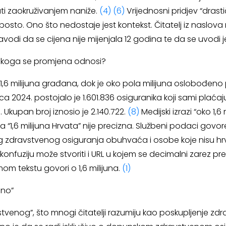
ti zaokruživanjem naniže.
(4)
(6)
Vrijednosni pridjev “drasti
posto. Ono što nedostaje jest kontekst. Čitatelj iz naslova
vodi da se cijena nije mijenjala 12 godina te da se uvodi
: na koga se promjena odnosi?
1,6 milijuna građana, dok je oko pola milijuna oslobođeno
ca 2024. postojalo je 1.601.836 osiguranika koji sami plać
 Ukupan broj iznosio je 2.140.722.
(8)
Medijski izrazi “oko 1,6
a “1,6 milijuna Hrvata” nije precizna. Službeni podaci govo
 zdravstvenog osiguranja obuhvaća i osobe koje nisu hrvat
nfuziju može stvoriti i URL u kojem se decimalni zarez pre
mom tekstu govori o 1,6 milijuna.
(1)
eno”
tvenog”, što mnogi čitatelji razumiju kao poskupljenje zdr