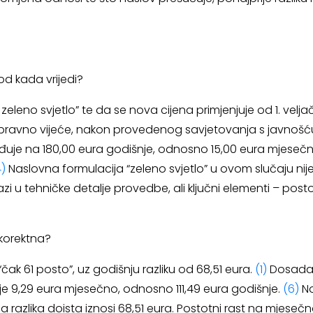
i od kada vrijedi?
 zeleno svjetlo” te da se nova cijena primjenjuje od 1. velj
Upravno vijeće, nakon provedenog savjetovanja s javnošću,
je na 180,00 eura godišnje, odnosno 15,00 eura mjesečno. 
4)
Naslovna formulacija “zeleno svjetlo” u ovom slučaju nij
azi u tehničke detalje provedbe, ali ključni elementi – pos
a korektna?
“čak 61 posto”, uz godišnju razliku od 68,51 eura.
(1)
Dosadaš
e 9,29 eura mjesečno, odnosno 111,49 eura godišnje.
(6)
No
 razlika doista iznosi 68,51 eura. Postotni rast na mjesečnoj