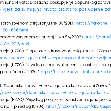
1,6 milijuna Hrvata: Drastično poskupljenje dopunskog zdravs
ntne-vijesti-za-16-milijuna-hrvata-drasticno-poskupljenje
zdravstvenom osiguranju (NN 80/2013).
https://narodne-
6_80_1666.html
nom zdravstvenom osiguranju (NN 85/2006).
https://naro
07_85_2016.html
anje (HZZO). “Dopunsko zdravstveno osiguranje HZZO-a po 
dravstveno-osiguranje-hzzo-po-novoj-cijeni-od-1-velja
ranje (HZZO). “Utvrđen prihodovni cenzus za ostvarivanj
g proračuna u 2026.”
https://hzzo.hr/novosti/utvrden-pr
. “Dopunsko zdravstveno osiguranje koje provodi Zavod” 
://dzo.hzzo.hr/dopunsko-zdravstveno-osiguranje-koje-
ranje (HZZO). “Prijedlog promjene jedinstvene cijene pol
dina + prijedlog 15 EUR).
https://hzzo.hr/novosti/dzo/prij