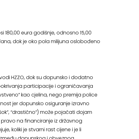
si 180,00 eura godišnje, odnosno 15,00
ađana, dok je oko pola milijuna oslobođeno
rovodi HZZO, dok su dopunsko i dodatno
okrivanja participacije i ograničavanja
vstveno” kao cjelina, nego premija police
nost jer dopunsko osiguranje izravno
“šok”, “drastično”) može pojačati dojam
e pravo na financiranje iz državnog
, koliki je stvarni rast cijene i je li
ku između dopunskog i obveznog