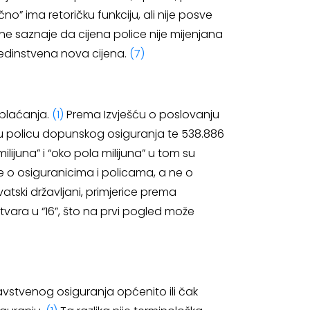
čno” ima retoričku funkciju, ali nije posve
 ne saznaje da cijena police nije mijenjana
 jedinstvena nova cijena.
(7)
 plaćanja.
(1)
Prema Izvješću o poslovanju
aju policu dopunskog osiguranja te 538.886
 milijuna” i “oko pola milijuna” u tom su
re o osiguranicima i policama, a ne o
ski državljani, primjerice prema
tvara u “16”, što na prvi pogled može
avstvenog osiguranja općenito ili čak