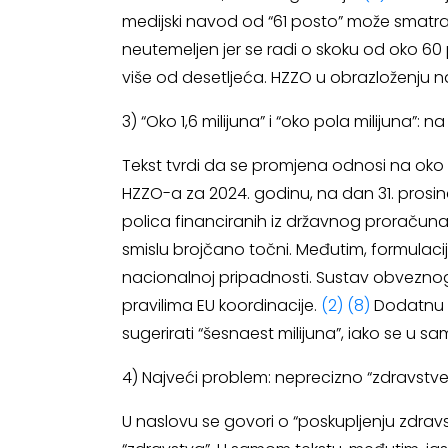
medijski navod od “61 posto” može smatra
neutemeljen jer se radi o skoku od oko 60 
više od desetljeća. HZZO u obrazloženju na
3) “Oko 1,6 milijuna” i “oko pola milijuna”
Tekst tvrdi da se promjena odnosi na oko 
HZZO-a za 2024. godinu, na dan 31. prosin
polica financiranih iz državnog proračuna.
smislu brojčano točni. Međutim, formulacij
nacionalnoj pripadnosti. Sustav obveznog
pravilima EU koordinacije.
(2)
(8)
Dodatnu ko
sugerirati “šesnaest milijuna”, iako se u sa
4) Najveći problem: neprecizno “zdravstv
U naslovu se govori o “poskupljenju zdravs