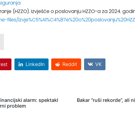
iguranja
ranje (HZZO). Izvješće o poslovanju HZZO-a za 2024. godin
es/inline-files/Izvje%C5%A1%C4%87e%20o%20poslovanju%2
rest
LinkedIn
Reddit
VK
inancijski alarm: spektakl
Bakar “ruši rekorde”, ali 
arni problem