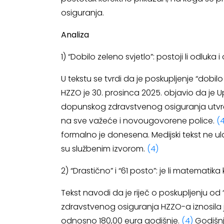
osiguranja.
Analiza
1) “Dobilo zeleno svjetlo”: postoji li odluka 
U tekstu se tvrdi da je poskupljenje “dobilo
HZZO je 30. prosinca 2025. objavio da je 
dopunskog zdravstvenog osiguranja utvrđu
na sve važeće i novougovorene police.
(
formalno je donesena. Medijski tekst ne ul
su službenim izvorom.
(4)
2) “Drastično” i “61 posto”: je li matematik
Tekst navodi da je riječ o poskupljenju od 
zdravstvenog osiguranja HZZO-a iznosila j
odnosno 180,00 eura godišnje.
(4)
Godišnja