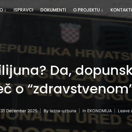
O ↓
ISPRAVCI
DOKUMENTI
O PROJEKTU ↓
KONTAKTI
ilijuna? Da, dopuns
riječ o “zdravstvenom
n
31 December 2025
By
lazna-uzbuna
In
EKONOMIJA
Leave 