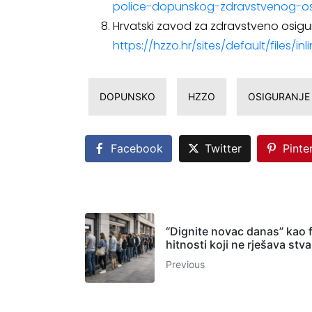
police-dopunskog-zdravstvenog-os
Hrvatski zavod za zdravstveno osigu
https://hzzo.hr/sites/default/fil
DOPUNSKO
HZZO
OSIGURANJE
Facebook
Twitter
Pinte
“Dignite novac danas” kao f
hitnosti koji ne rješava stv
Previous