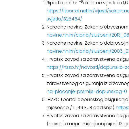
Riportal.net.hr. “Šokantne vijesti za 
https://riportal.net.hr/vijesti/soka
svjetlo/526454/
Narodne novine. Zakon o obveznom 
novine.nn.hr/clanci/sluzbeni/2013_0
Narodne novine. Zakon o dobrovolj
novine.nn.hr/clanci/sluzbeni/2006_
Hrvatski zavod za zdravstveno osigur
https://hzzo.hr/novosti/dopunsko-z
Hrvatski zavod za zdravstveno osigu
zdravstvenog osiguranja iz državno
na-placanje-premije-dopunskog-0
HZZO (portal dopunskog osiguranja)
mjesečno / 111,49 EUR godišnje).
https
Hrvatski zavod za zdravstveno osigu
(navod o nepromijenjenoj cijeni 12 go