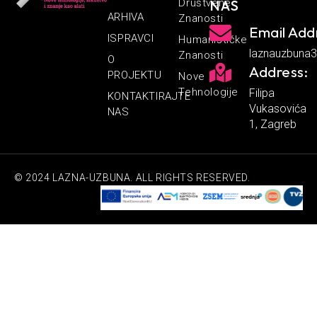
Društvene
NAS
ARHIVA
Znanosti
Email Add
ISPRAVCI
Humanističke
laznauzbuna
Znanosti
O
Address:
PROJEKTU
Nove
Tehnologije
Filipa
KONTAKTIRAJTE
Vukasovića
NAS
1, Zagreb
© 2024 LAZNA-UZBUNA. ALL RIGHTS RESERVED.