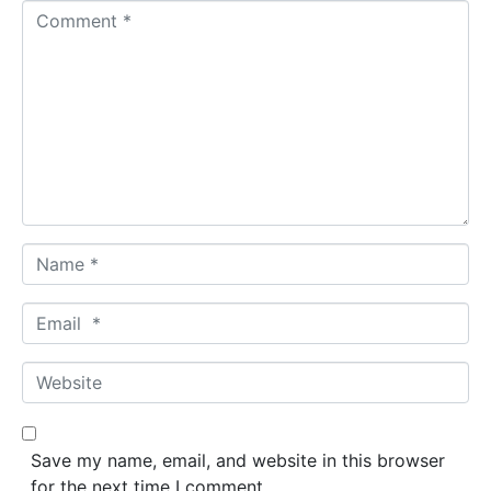
C
o
m
m
e
n
t
*
N
a
m
E
e
m
*
a
W
i
e
l
b
*
s
Save my name, email, and website in this browser
i
for the next time I comment.