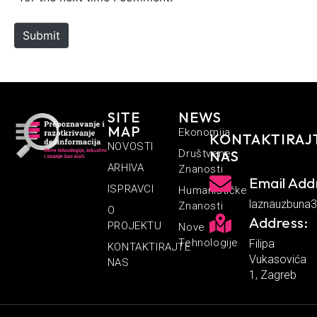
t
e
Submit
SITE
NEWS
MAP
Ekonomija
KONTAKTIRAJ
NOVOSTI
Društvene
NAS
ARHIVA
Znanosti
Email Add
ISPRAVCI
Humanističke
laznauzbuna
Znanosti
O
Address:
PROJEKTU
Nove
Tehnologije
Filipa
KONTAKTIRAJTE
Vukasovića
NAS
1, Zagreb