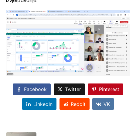
izvještavanje.
Facebook
Twitter
Pinterest
LinkedIn
Reddit
VK