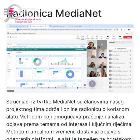
Radionica MediaNet
Stručnjaci iz tvrtke MediaNet su članovima našeg
projektnog tima održali online radionicu o korisnom
alatu Metricom koji omogućava praćenje i analizu
objava prema temama od interesa i ključnim riječima.
Metricom u realnom vremenu dostavlja objave s
odabranih platformi, a alat je temeljen na hrvatskom