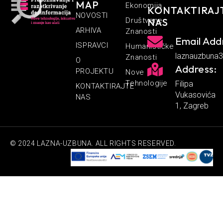
MAP
Ekonomija
KONTAKTIRAJ
NOVOSTI
Društvene
NAS
ARHIVA
Znanosti
Email Add
ISPRAVCI
Humanističke
laznauzbuna
Znanosti
O
Address:
PROJEKTU
Nove
Tehnologije
Filipa
KONTAKTIRAJTE
Vukasovića
NAS
1, Zagreb
© 2024 LAZNA-UZBUNA. ALL RIGHTS RESERVED.