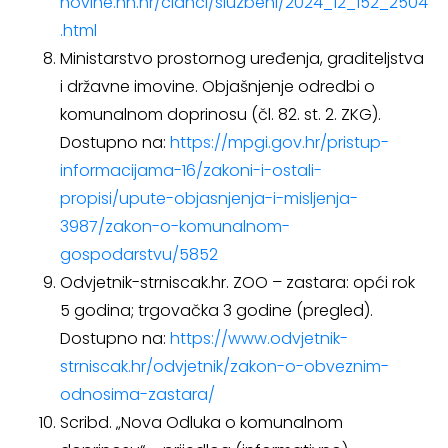
novine.nn.hr/clanci/sluzbeni/2024_12_152_2504
.html
Ministarstvo prostornog uređenja, graditeljstva
i državne imovine. Objašnjenje odredbi o
komunalnom doprinosu (čl. 82. st. 2. ZKG).
Dostupno na:
https://mpgi.gov.hr/pristup-
informacijama-16/zakoni-i-ostali-
propisi/upute-objasnjenja-i-misljenja-
3987/zakon-o-komunalnom-
gospodarstvu/5852
Odvjetnik-strniscak.hr. ZOO – zastara: opći rok
5 godina; trgovačka 3 godine (pregled).
Dostupno na:
https://www.odvjetnik-
strniscak.hr/odvjetnik/zakon-o-obveznim-
odnosima-zastara/
Scribd. „Nova Odluka o komunalnom