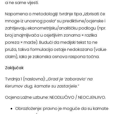
a ne same vijesti.
Napomena o metodologiji: tvrdnje tipa „izbrisati će
mnoge iz unosnog posla“ su prediktivne/ocjenske i
zahtijevaju ekonometrijsku/analitičku podlogu (npr.
broj iznajmljivača u osjetljivim zonama × razlika
poreza × marže). Budući da medijski tekst to ne
pruža, takva formulacija ostaje nedokazana (value
claim), iako je zakonska osnova raspona točna.
Zaključak
Tvrdnja 1 (naslovna):
„Grad je ‘zaboravio’ na
Kerumov dug, kamate su zastarjele.“
Ocjena Lažne uzbune: NEODLUČIVO / NEOCJENJIVO.
Obrazloženje: pravno je moguće da su kamate