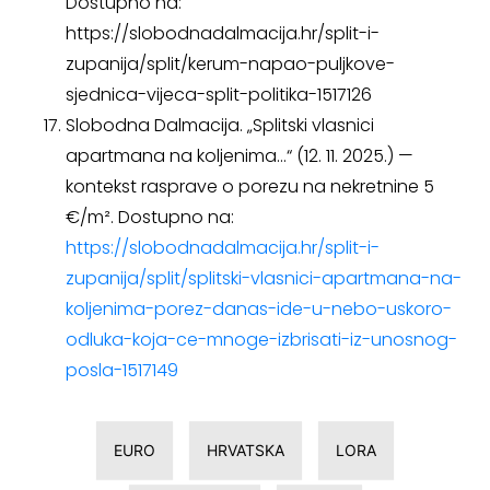
Dostupno na:
https://slobodnadalmacija.hr/split-i-
zupanija/split/kerum-napao-puljkove-
sjednica-vijeca-split-politika-1517126
Slobodna Dalmacija. „Splitski vlasnici
apartmana na koljenima…“ (12. 11. 2025.) —
kontekst rasprave o porezu na nekretnine 5
€/m². Dostupno na:
https://slobodnadalmacija.hr/split-i-
zupanija/split/splitski-vlasnici-apartmana-na-
koljenima-porez-danas-ide-u-nebo-uskoro-
odluka-koja-ce-mnoge-izbrisati-iz-unosnog-
posla-1517149
EURO
HRVATSKA
LORA