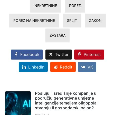
NEKRETNINE
POREZ
POREZ NA NEKRETNINE
SPLIT
ZAKON
ZASTARA
Facebook
Twitter
Pinterest
LinkedIn
Reddit
VK
Posluju li središnje kompanije u
području generativne umjetne
inteligencije temeljem oligopola i
stvaraju li gospodarski balon?