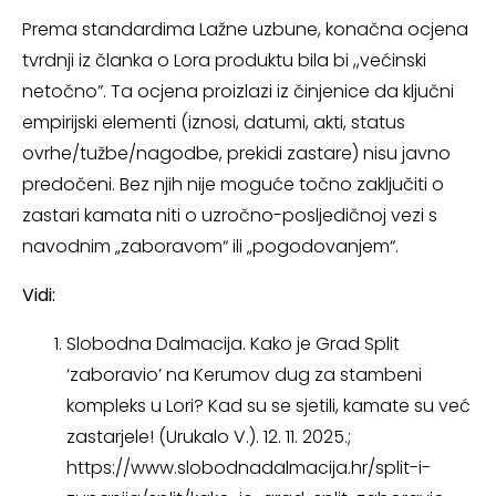
Prema standardima Lažne uzbune, konačna ocjena
tvrdnji iz članka o Lora produktu bila bi ,,većinski
netočno”. Ta ocjena proizlazi iz činjenice da ključni
empirijski elementi (iznosi, datumi, akti, status
ovrhe/tužbe/nagodbe, prekidi zastare) nisu javno
predočeni. Bez njih nije moguće točno zaključiti o
zastari kamata niti o uzročno-posljedičnoj vezi s
navodnim „zaboravom“ ili „pogodovanjem“.
Vidi:
Slobodna Dalmacija. Kako je Grad Split
‘zaboravio’ na Kerumov dug za stambeni
kompleks u Lori? Kad su se sjetili, kamate su već
zastarjele! (Urukalo V.). 12. 11. 2025.;
https://www.slobodnadalmacija.hr/split-i-