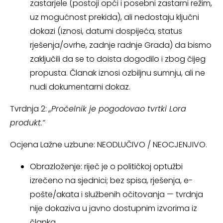
zastarjele (postoji opći i posebni zastarni režim,
uz mogućnost prekida), ali nedostaju ključni
dokazi (iznosi, datumi dospijeća, status
rješenja/ovrhe, zadnje radnje Grada) da bismo
zaključili da se to doista dogodilo i zbog čijeg
propusta. Članak iznosi ozbiljnu sumnju, ali ne
nudi dokumentarni dokaz.
Tvrdnja 2:
„Pročelnik je pogodovao tvrtki Lora
produkt.“
Ocjena Lažne uzbune: NEODLUČIVO / NEOCJENJIVO.
Obrazloženje: riječ je o političkoj optužbi
izrečeno na sjednici; bez spisa, rješenja, e-
pošte/akata i službenih očitovanja — tvrdnja
nije dokaziva u javno dostupnim izvorima iz
članka.