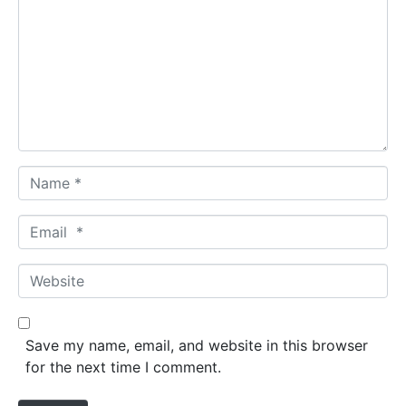
m
m
e
n
t
*
N
a
m
E
e
m
*
a
W
i
e
l
b
*
s
Save my name, email, and website in this browser
i
for the next time I comment.
t
e