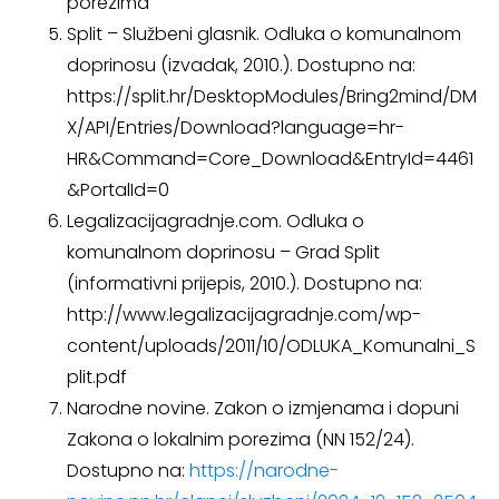
porezima
Split – Službeni glasnik. Odluka o komunalnom
doprinosu (izvadak, 2010.). Dostupno na:
https://split.hr/DesktopModules/Bring2mind/DM
X/API/Entries/Download?language=hr-
HR&Command=Core_Download&EntryId=4461
&PortalId=0
Legalizacijagradnje.com. Odluka o
komunalnom doprinosu – Grad Split
(informativni prijepis, 2010.). Dostupno na:
http://www.legalizacijagradnje.com/wp-
content/uploads/2011/10/ODLUKA_Komunalni_S
plit.pdf
Narodne novine. Zakon o izmjenama i dopuni
Zakona o lokalnim porezima (NN 152/24).
Dostupno na:
https://narodne-