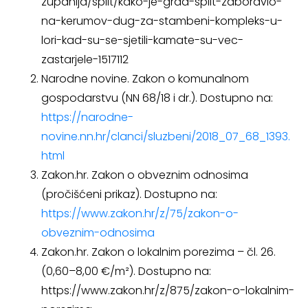
zupanija/split/kako-je-grad-split-zaboravio-
na-kerumov-dug-za-stambeni-kompleks-u-
lori-kad-su-se-sjetili-kamate-su-vec-
zastarjele-1517112
Narodne novine. Zakon o komunalnom
gospodarstvu (NN 68/18 i dr.). Dostupno na:
https://narodne-
novine.nn.hr/clanci/sluzbeni/2018_07_68_1393.
html
Zakon.hr. Zakon o obveznim odnosima
(pročišćeni prikaz). Dostupno na:
https://www.zakon.hr/z/75/zakon-o-
obveznim-odnosima
Zakon.hr. Zakon o lokalnim porezima – čl. 26.
(0,60–8,00 €/m²). Dostupno na:
https://www.zakon.hr/z/875/zakon-o-lokalnim-