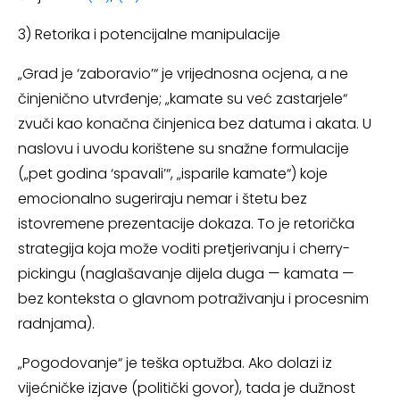
3) Retorika i potencijalne manipulacije
„Grad je ‘zaboravio’“ je vrijednosna ocjena, a ne
činjenično utvrđenje; „kamate su već zastarjele“
zvuči kao konačna činjenica bez datuma i akata. U
naslovu i uvodu korištene su snažne formulacije
(„pet godina ‘spavali’“, „isparile kamate“) koje
emocionalno sugeriraju nemar i štetu bez
istovremene prezentacije dokaza. To je retorička
strategija koja može voditi pretjerivanju i cherry-
pickingu (naglašavanje dijela duga — kamata —
bez konteksta o glavnom potraživanju i procesnim
radnjama).
„Pogodovanje“ je teška optužba. Ako dolazi iz
vijećničke izjave (politički govor), tada je dužnost