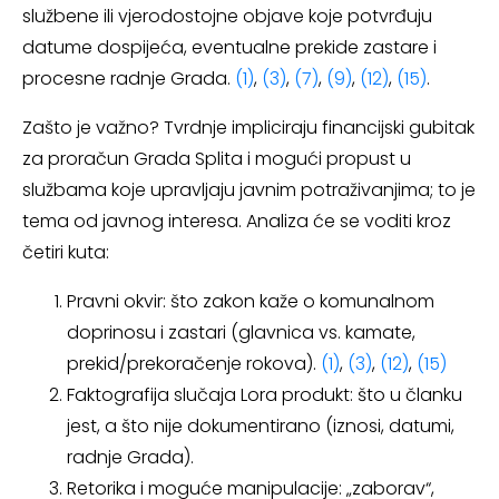
službene ili vjerodostojne objave koje potvrđuju
datume dospijeća, eventualne prekide zastare i
procesne radnje Grada.
(1)
,
(3)
,
(7)
,
(9)
,
(12)
,
(15)
.
Zašto je važno? Tvrdnje impliciraju financijski gubitak
za proračun Grada Splita i mogući propust u
službama koje upravljaju javnim potraživanjima; to je
tema od javnog interesa. Analiza će se voditi kroz
četiri kuta:
Pravni okvir: što zakon kaže o komunalnom
doprinosu i zastari (glavnica vs. kamate,
prekid/prekoračenje rokova).
(1)
,
(3)
,
(12)
,
(15)
Faktografija slučaja Lora produkt: što u članku
jest, a što nije dokumentirano (iznosi, datumi,
radnje Grada).
Retorika i moguće manipulacije: „zaborav“,