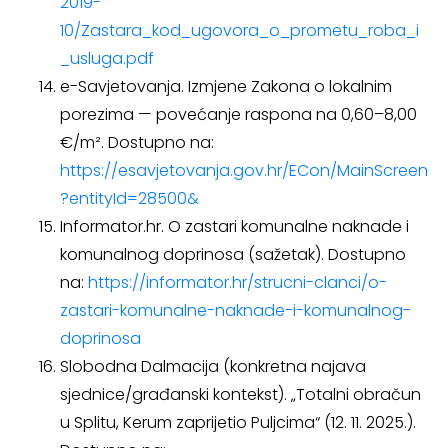
2019-
10/Zastara_kod_ugovora_o_prometu_roba_i
_usluga.pdf
e-Savjetovanja. Izmjene Zakona o lokalnim
porezima — povećanje raspona na 0,60–8,00
€/m². Dostupno na:
https://esavjetovanja.gov.hr/ECon/MainScreen
?entityId=28500&
Informator.hr. O zastari komunalne naknade i
komunalnog doprinosa (sažetak). Dostupno
na:
https://informator.hr/strucni-clanci/o-
zastari-komunalne-naknade-i-komunalnog-
doprinosa
Slobodna Dalmacija (konkretna najava
sjednice/građanski kontekst). „Totalni obračun
u Splitu, Kerum zaprijetio Puljcima“ (12. 11. 2025.).