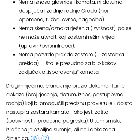
Nema iznosa glavnice i kamata, ni datuma
dospijeća i zadnje radnje Grada (npr.
opomena, tužba, ovrha, nagodba).
Nema skena/oznaka rješenja (izvršnost), pa se
ne može utvrditi koji zastarni režim vrijedi
(upravni/ovršni ili opći).
Nema potvrde prekida zastare (ili izostanka
prekida) — što je presudno za bilo kakav
zaključak o „isparavanju“ kamata.
Drugim riječima, članak nije pružio dokumentarne
dokaze (broj rješenja, datum, iznos, postupovna
radnja) koji bi omogućili preciznu provjeru je li doista
nastupila zastara kamata i, ako jest, zašto
(pasivnost ili procesna pogreška). U tom smislu,
izrečena je ozbiljna sumnja, ali ne i dokazana
činjenica.
(16)
,
(17)