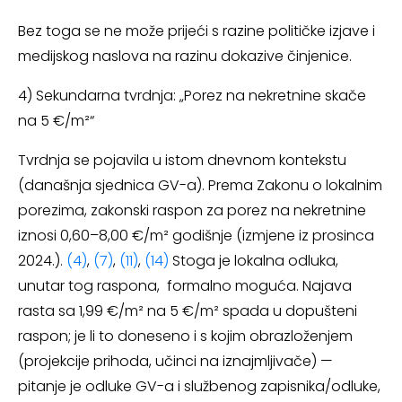
Bez toga se ne može prijeći s razine političke izjave i
medijskog naslova na razinu dokazive činjenice.
4) Sekundarna tvrdnja: „Porez na nekretnine skače
na 5 €/m²“
Tvrdnja se pojavila u istom dnevnom kontekstu
(današnja sjednica GV-a). Prema Zakonu o lokalnim
porezima, zakonski raspon za porez na nekretnine
iznosi 0,60–8,00 €/m² godišnje (izmjene iz prosinca
2024.).
(4)
,
(7)
,
(11)
,
(14)
Stoga je lokalna odluka,
unutar tog raspona, formalno moguća. Najava
rasta sa 1,99 €/m² na 5 €/m² spada u dopušteni
raspon; je li to doneseno i s kojim obrazloženjem
(projekcije prihoda, učinci na iznajmljivače) —
pitanje je odluke GV-a i službenog zapisnika/odluke,