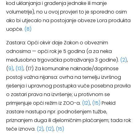
kod uklanjanja i građenja jednake ili manje
volumetrije), no u ovoj provjeri to je sporedno osim
ako bi utjecalo na postojanje obveze Lora produkta
uopće.
(8)
Zastara: Opći okvir daje Zakon o obveznim
odnosima — opći rok je 5 godina (a za neka
međusobna trgovačka potraživanja 3 godine).
(2)
,
(
9)
,
(13)
, (17) Za komunalne naknade/doprinose
postoji važna nijansa: ovrha na temelju izvršnog
rješenja i upravnog postupka vuče posebna pravila
o zastari prava na izvršenje; u protivnom se
primjenjuje opći režim iz ZOO-a.
(12)
,
(15)
Prekid
zastare nastupa npr. podnošenjem tužbe,
priznanjem duga ili djelomičnim plaćanjem; tada rok
teče iznova.
(2)
,
(12)
,
(15)