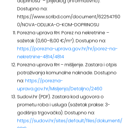
doprinosu“ – prijedlog (informativno).
Dostupno na:
https://www.scribd.com/document/62254760
0/NOVA-ODLUKA-O-KOM-DOPRINOSU
Porezna uprava RH. Porez na nekretnine –
sažetak (0,60–8,00 €/m²). Dostupno na:
https://porezna-uprava.gov.hr/hr/porez-na-
nekretnine-4814/4814
Porezna uprava RH – mišljenje. Zastara i otpis
potraživanja komunalne naknade. Dostupno
na:
https://porezna-
uprava.gov.hr/Misljenja/Detaljno/2460
Sudovi.hr (PDF). Zastara kod ugovora o
prometu roba i usluga (sažetak prakse: 3-
godišnja trgovačka). Dostupno na:
https://sudovi.hr/sites/default/files/dokumenti/