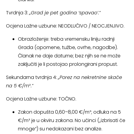
Tvrdnja 3:
„Grad je pet godina ‘
spavao’.
“
Ocjena Lažne uzbune: NEODLUČIVO / NEOCJENJIVO.
Obrazloženje: treba vremensku liniju radnji
Grada (opomene, tužbe, ovrhe, nagodbe).
Članak ne daje datume; bez njih se ne može
zaključiti je li postojao prolongirani propust.
Sekundarna tvrdnja 4:
„Porez na nekretnine skače
na 5 €/m
²
.“
Ocjena Lažne uzbune: TOČNO.
Zakon dopušta 0,60–8,00 €/m²; odluka na 5
€/m² je u okviru zakona. No učinci („izbrisati će
mnoge“) su nedokazani bez analize.