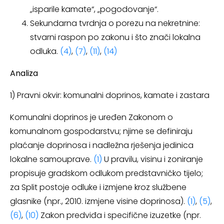
„isparile kamate“, „pogodovanje“.
Sekundarna tvrdnja o porezu na nekretnine:
stvarni raspon po zakonu i što znači lokalna
odluka.
(4)
,
(7)
,
(11)
,
(14)
Analiza
1) Pravni okvir: komunalni doprinos, kamate i zastara
Komunalni doprinos je uređen Zakonom o
komunalnom gospodarstvu; njime se definiraju
plaćanje doprinosa i nadležna rješenja jedinica
lokalne samouprave.
(1)
U pravilu, visinu i zoniranje
propisuje gradskom odlukom predstavničko tijelo;
za Split postoje odluke i izmjene kroz službene
glasnike (npr., 2010. izmjene visine doprinosa).
(1)
,
(5)
,
(6)
,
(10)
Zakon predviđa i specifične izuzetke (npr.