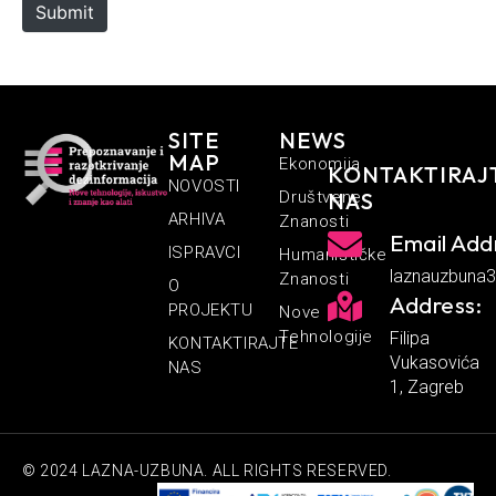
Submit
SITE
NEWS
MAP
Ekonomija
KONTAKTIRAJ
NOVOSTI
Društvene
NAS
ARHIVA
Znanosti
Email Add
ISPRAVCI
Humanističke
laznauzbuna
Znanosti
O
Address:
PROJEKTU
Nove
Tehnologije
Filipa
KONTAKTIRAJTE
Vukasovića
NAS
1, Zagreb
© 2024 LAZNA-UZBUNA. ALL RIGHTS RESERVED.