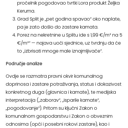
pročelnik pogodovao tvrtki Lora produkt Željka
Keruma.
Grad Split je „pet godina spavao“ oko naplate,
pa je zato došlo do zastare kamata.
Porez na nekretnine u Splitu ide s 1,99 €/m² na 5
€/m²“ — najava uoči sjednice, uz tvrdnju da će
to „izbrisati mnoge male iznajmljivače“.
Područje analize
Ovdje se razmatra pravni okvir komunalnog
doprinosa i zastare potraživanja, status i dokazivost
konkretnog duga (glavnica i kamate), te medijska
interpretacija („zaborav“, „isparile kamate“,
„pogodovanje“). Pritom su ključni Zakon o
komunalnom gospodarstvu i Zakon o obveznim
odnosima (opći i posebni rokovi zastare), kao i