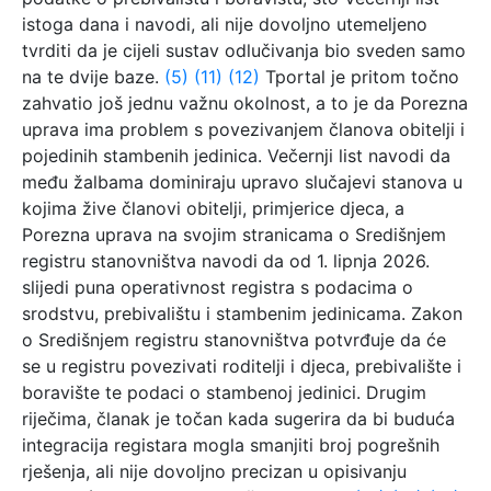
istoga dana i navodi, ali nije dovoljno utemeljeno
tvrditi da je cijeli sustav odlučivanja bio sveden samo
na te dvije baze.
(5)
(11)
(12)
Tportal je pritom točno
zahvatio još jednu važnu okolnost, a to je da Porezna
uprava ima problem s povezivanjem članova obitelji i
pojedinih stambenih jedinica. Večernji list navodi da
među žalbama dominiraju upravo slučajevi stanova u
kojima žive članovi obitelji, primjerice djeca, a
Porezna uprava na svojim stranicama o Središnjem
registru stanovništva navodi da od 1. lipnja 2026.
slijedi puna operativnost registra s podacima o
srodstvu, prebivalištu i stambenim jedinicama. Zakon
o Središnjem registru stanovništva potvrđuje da će
se u registru povezivati roditelji i djeca, prebivalište i
boravište te podaci o stambenoj jedinici. Drugim
riječima, članak je točan kada sugerira da bi buduća
integracija registara mogla smanjiti broj pogrešnih
rješenja, ali nije dovoljno precizan u opisivanju