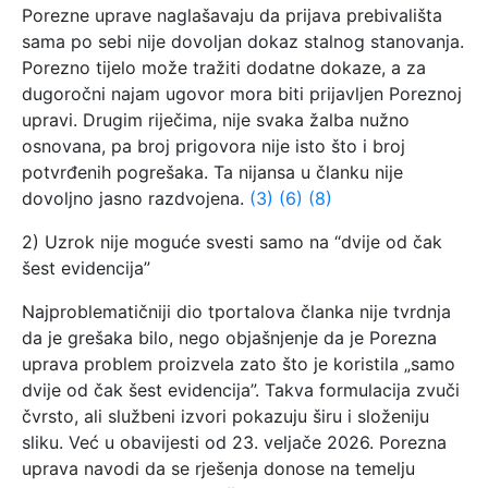
Porezne uprave naglašavaju da prijava prebivališta
sama po sebi nije dovoljan dokaz stalnog stanovanja.
Porezno tijelo može tražiti dodatne dokaze, a za
dugoročni najam ugovor mora biti prijavljen Poreznoj
upravi. Drugim riječima, nije svaka žalba nužno
osnovana, pa broj prigovora nije isto što i broj
potvrđenih pogrešaka. Ta nijansa u članku nije
dovoljno jasno razdvojena.
(3)
(6)
(8)
2) Uzrok nije moguće svesti samo na “dvije od čak
šest evidencija”
Najproblematičniji dio tportalova članka nije tvrdnja
da je grešaka bilo, nego objašnjenje da je Porezna
uprava problem proizvela zato što je koristila „samo
dvije od čak šest evidencija”. Takva formulacija zvuči
čvrsto, ali službeni izvori pokazuju širu i složeniju
sliku. Već u obavijesti od 23. veljače 2026. Porezna
uprava navodi da se rješenja donose na temelju