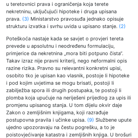
u teretovnici prava i ograničenja koja terete
nekretninu, uključujući hipoteke i druga upisana
prava.
(3)
Ministarstvo pravosuđa jednako opisuje
strukturu izvatka i svrhu uvida u upisano stanje.
(2)
Poteškoća nastaje kada se savjet o provjeri tereta
prevede u apsolutnu i neodređenu formulaciju,
primjerice da nekretnina „mora biti potpuno čista“.
Takav izraz nije pravni kriterij, nego neformalni opis
razine rizika. Pravno su relevantni konkretni upisi,
osobito tko je upisan kao vlasnik, postoje li hipoteke
i pod kojim uvjetima se mogu brisati, postoji li
zabilježba spora ili drugih postupaka, te postoji li
plomba koja upućuje na neriješeni prijedlog za upis ili
promjenu upisanog stanja. U tom dijelu okvir daje
Zakon o zemljišnim knjigama, koji razrađuje
postupovna pravila i učinke upisa.
(9)
Službene upute
ujedno upozoravaju na čestu pogrešku, a to je
poistovjećivanje katastra i zemljišnih knjiga. U brošuri