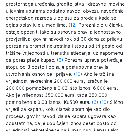
prostornoga uređenja, graditeljstva i državne imovine
u javnim uputama dodatno navodi obvezu navođenja
energetskog razreda u oglasu za prodaju kada se
oglas objavljuje u medijima.
(12)
Porezni dio u članku
ostaje općenit, iako su osnovna pravila jednostavno
provjerljiva. gov.hr navodi rok od 30 dana za prijavu
poreza na promet nekretnina i stopu od tri posto od
tržišne vrijednosti u trenutku stjecanja, uz napomenu
da porez plaća kupac.
(6)
Porezna uprava potvrđuje
stopu od 3 posto i opisuje postupovna pravila
utvrđivanja osnovice i prijave.
(10)
Ako je tržišna
vrijednost nekretnine 200.000 eura, izračun je
200.000 pomnoženo s 0,03, što iznosi 6.000 eura.
Ako je vrijednost 350.000 eura, tada 350.000
pomnoženo s 0,03 iznosi 10.500 eura.
(6)
(10)
Slično
vrijedi za kaparu, koju članak spominje kao dio
procesa. gov.hr navodi da se kapara ugovara kao
odustatnina, da je uobičajen iznos deset posto od
vrijednosti nekretnine te da kupac gubi kaparu ako