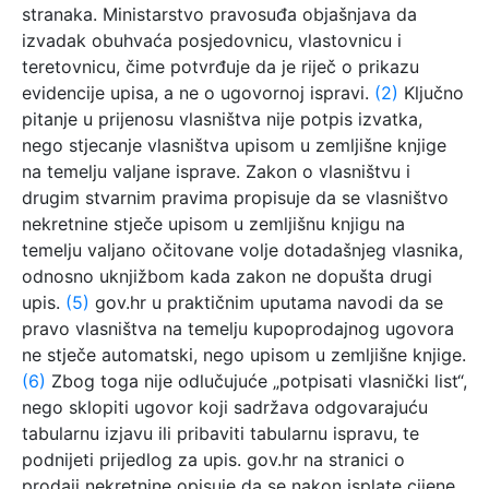
stranaka. Ministarstvo pravosuđa objašnjava da
izvadak obuhvaća posjedovnicu, vlastovnicu i
teretovnicu, čime potvrđuje da je riječ o prikazu
evidencije upisa, a ne o ugovornoj ispravi.
(2)
Ključno
pitanje u prijenosu vlasništva nije potpis izvatka,
nego stjecanje vlasništva upisom u zemljišne knjige
na temelju valjane isprave. Zakon o vlasništvu i
drugim stvarnim pravima propisuje da se vlasništvo
nekretnine stječe upisom u zemljišnu knjigu na
temelju valjano očitovane volje dotadašnjeg vlasnika,
odnosno uknjižbom kada zakon ne dopušta drugi
upis.
(5)
gov.hr u praktičnim uputama navodi da se
pravo vlasništva na temelju kupoprodajnog ugovora
ne stječe automatski, nego upisom u zemljišne knjige.
(6)
Zbog toga nije odlučujuće „potpisati vlasnički list“,
nego sklopiti ugovor koji sadržava odgovarajuću
tabularnu izjavu ili pribaviti tabularnu ispravu, te
podnijeti prijedlog za upis. gov.hr na stranici o
prodaji nekretnine opisuje da se nakon isplate cijene