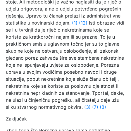
stoje. Ali metodološki je važno naglasiti da je riječ o
udjelu prigovora, a ne o udjelu potvrđeno pogrešnih
rješenja. Upravo tu članak prelazi iz administrativne
statistike u novinarski dojam.
(1)
(12)
Isti obrazac vidi
se i u tvrdnji da je riječ o nekretninama koje se
koriste za kratkoročni najam ili su prazne. To je u
praktičnom smislu uglavnom točno jer su to glavne
skupine koje ne ostvaruju oslobođenje, ali zakonski
gledano porez zahvaća šire sve stambene nekretnine
koje ne ispunjavaju uvjete za oslobođenje. Porezna
uprava u svojim vodičima posebno navodi i druge
situacije, poput nekretnina koje služe članu obitelji,
nekretnina koje se koriste za poslovnu djelatnost ili
nekretnina neprikladnih za stanovanje. Tportal, dakle,
ne ulazi u činjeničnu pogrešku, ali čitatelju daje užu
sliku stvarnog normativnog okvira.
(3)
(7)
(8)
Zaključak
Zbog toga što Porezna uprava sama potvrđuje