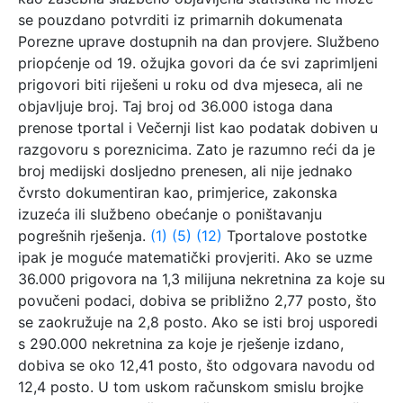
se pouzdano potvrditi iz primarnih dokumenata
Porezne uprave dostupnih na dan provjere. Službeno
priopćenje od 19. ožujka govori da će svi zaprimljeni
prigovori biti riješeni u roku od dva mjeseca, ali ne
objavljuje broj. Taj broj od 36.000 istoga dana
prenose tportal i Večernji list kao podatak dobiven u
razgovoru s poreznicima. Zato je razumno reći da je
broj medijski dosljedno prenesen, ali nije jednako
čvrsto dokumentiran kao, primjerice, zakonska
izuzeća ili službeno obećanje o poništavanju
pogrešnih rješenja.
(1)
(5)
(12)
Tportalove postotke
ipak je moguće matematički provjeriti. Ako se uzme
36.000 prigovora na 1,3 milijuna nekretnina za koje su
povučeni podaci, dobiva se približno 2,77 posto, što
se zaokružuje na 2,8 posto. Ako se isti broj usporedi
s 290.000 nekretnina za koje je rješenje izdano,
dobiva se oko 12,41 posto, što odgovara navodu od
12,4 posto. U tom uskom računskom smislu brojke