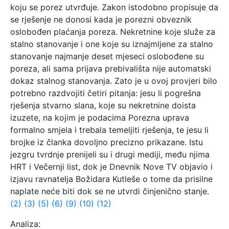
koju se porez utvrđuje. Zakon istodobno propisuje da
se rješenje ne donosi kada je porezni obveznik
oslobođen plaćanja poreza. Nekretnine koje služe za
stalno stanovanje i one koje su iznajmljene za stalno
stanovanje najmanje deset mjeseci oslobođene su
poreza, ali sama prijava prebivališta nije automatski
dokaz stalnog stanovanja. Zato je u ovoj provjeri bilo
potrebno razdvojiti četiri pitanja: jesu li pogrešna
rješenja stvarno slana, koje su nekretnine doista
izuzete, na kojim je podacima Porezna uprava
formalno smjela i trebala temeljiti rješenja, te jesu li
brojke iz članka dovoljno precizno prikazane. Istu
jezgru tvrdnje prenijeli su i drugi mediji, među njima
HRT i Večernji list, dok je Dnevnik Nove TV objavio i
izjavu ravnatelja Božidara Kutleše o tome da prisilne
naplate neće biti dok se ne utvrdi činjenično stanje.
(2)
(3)
(5)
(6)
(9)
(10)
(12)
Analiza: