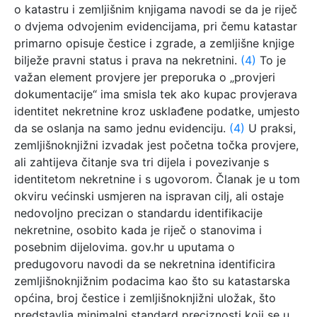
o katastru i zemljišnim knjigama navodi se da je riječ
o dvjema odvojenim evidencijama, pri čemu katastar
primarno opisuje čestice i zgrade, a zemljišne knjige
bilježe pravni status i prava na nekretnini.
(4)
To je
važan element provjere jer preporuka o „provjeri
dokumentacije“ ima smisla tek ako kupac provjerava
identitet nekretnine kroz usklađene podatke, umjesto
da se oslanja na samo jednu evidenciju.
(4)
U praksi,
zemljišnoknjižni izvadak jest početna točka provjere,
ali zahtijeva čitanje sva tri dijela i povezivanje s
identitetom nekretnine i s ugovorom. Članak je u tom
okviru većinski usmjeren na ispravan cilj, ali ostaje
nedovoljno precizan o standardu identifikacije
nekretnine, osobito kada je riječ o stanovima i
posebnim dijelovima. gov.hr u uputama o
predugovoru navodi da se nekretnina identificira
zemljišnoknjižnim podacima kao što su katastarska
općina, broj čestice i zemljišnoknjižni uložak, što
predstavlja minimalni standard preciznosti koji se u