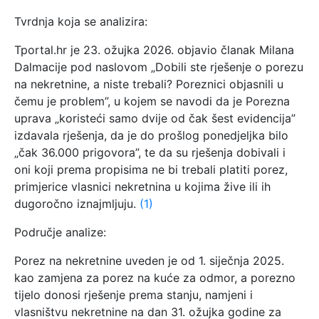
Tvrdnja koja se analizira:
Tportal.hr je 23. ožujka 2026. objavio članak Milana
Dalmacije pod naslovom „Dobili ste rješenje o porezu
na nekretnine, a niste trebali? Poreznici objasnili u
čemu je problem”, u kojem se navodi da je Porezna
uprava „koristeći samo dvije od čak šest evidencija”
izdavala rješenja, da je do prošlog ponedjeljka bilo
„čak 36.000 prigovora”, te da su rješenja dobivali i
oni koji prema propisima ne bi trebali platiti porez,
primjerice vlasnici nekretnina u kojima žive ili ih
dugoročno iznajmljuju.
(1)
Područje analize:
Porez na nekretnine uveden je od 1. siječnja 2025.
kao zamjena za porez na kuće za odmor, a porezno
tijelo donosi rješenje prema stanju, namjeni i
vlasništvu nekretnine na dan 31. ožujka godine za