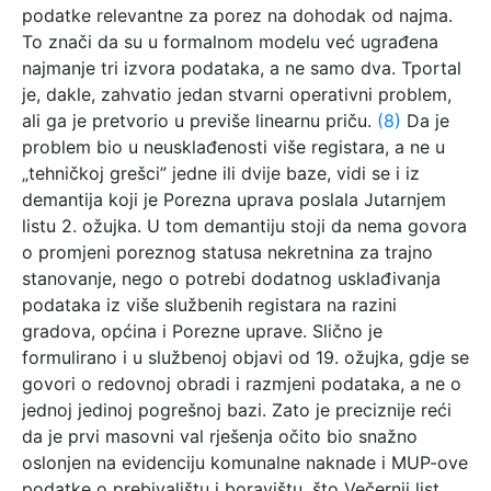
podatke relevantne za porez na dohodak od najma.
To znači da su u formalnom modelu već ugrađena
najmanje tri izvora podataka, a ne samo dva. Tportal
je, dakle, zahvatio jedan stvarni operativni problem,
ali ga je pretvorio u previše linearnu priču.
(8)
Da je
problem bio u neusklađenosti više registara, a ne u
„tehničkoj grešci” jedne ili dvije baze, vidi se i iz
demantija koji je Porezna uprava poslala Jutarnjem
listu 2. ožujka. U tom demantiju stoji da nema govora
o promjeni poreznog statusa nekretnina za trajno
stanovanje, nego o potrebi dodatnog usklađivanja
podataka iz više službenih registara na razini
gradova, općina i Porezne uprave. Slično je
formulirano i u službenoj objavi od 19. ožujka, gdje se
govori o redovnoj obradi i razmjeni podataka, a ne o
jednoj jedinoj pogrešnoj bazi. Zato je preciznije reći
da je prvi masovni val rješenja očito bio snažno
oslonjen na evidenciju komunalne naknade i MUP-ove
podatke o prebivalištu i boravištu, što Večernji list