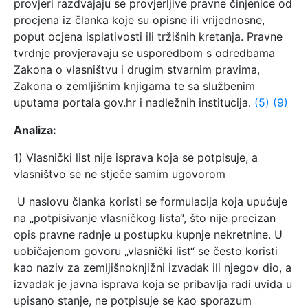
provjeri razdvajaju se provjerljive pravne činjenice od
procjena iz članka koje su opisne ili vrijednosne,
poput ocjena isplativosti ili tržišnih kretanja. Pravne
tvrdnje provjeravaju se usporedbom s odredbama
Zakona o vlasništvu i drugim stvarnim pravima,
Zakona o zemljišnim knjigama te sa službenim
uputama portala gov.hr i nadležnih institucija.
(5)
(9)
Analiza:
1) Vlasnički list nije isprava koja se potpisuje, a
vlasništvo se ne stječe samim ugovorom
U naslovu članka koristi se formulacija koja upućuje
na „potpisivanje vlasničkog lista“, što nije precizan
opis pravne radnje u postupku kupnje nekretnine. U
uobičajenom govoru „vlasnički list“ se često koristi
kao naziv za zemljišnoknjižni izvadak ili njegov dio, a
izvadak je javna isprava koja se pribavlja radi uvida u
upisano stanje, ne potpisuje se kao sporazum