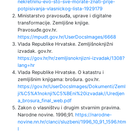
nekretninu-evo-sto-sve-morate-znati-prije-
potpisivanja-vlasnickog-lista-1929179
Ministarstvo pravosuđa, uprave i digitalne
transformacije. Zemljišne knjige.
Pravosuđe.gov.hr.
https://mpudt.gov.hr/UserDocsImages/6668
Vlada Republike Hrvatske. Zemljišnoknjižni
izvadak. gov.hr.
https://gov.hr/hr/zemljisnoknjizni-izvadak/1308?
lang=hr
Vlada Republike Hrvatske. O katastru i
zemljišnim knjigama: brošura. gov.hr.
https://gov.hr/UserDocsImages/Dokumenti/Zeml
ji%C5%A1noknji%C5%BEni%20izvadak//Uredjen
a_brosura_final_web.pdf
Zakon o vlasništvu i drugim stvarnim pravima.
Narodne novine. 1996;91.
https://narodne-
novine.nn.hr/clanci/sluzbeni/1996_10_91_1596.htm
l