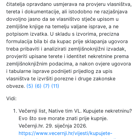
čitatelja opravdano usmjerava na provjeru vlasništva,
tereta i dokumentacije, ali istodobno ne razjašnjava
dovoljno jasno da se vlasništvo stječe upisom u
zemljišne knjige na temelju valjane isprave, a ne
potpisom izvatka. U skladu s izvorima, precizna
formulacija bila bi da kupac prije sklapanja ugovora
treba pribaviti i analizirati zemljišnoknjižni izvadak,
provjeriti upisane terete i identitet nekretnine prema
zemljišnoknjižnim podacima, a nakon ovjere ugovora
i tabularne isprave podnijeti prijedlog za upis
vlasništva te izvršiti porezne i druge zakonske
obveze.
(5)
(6)
(7)
(11)
Vidi:
Večernji list, Native tim VL. Kupujete nekretninu?
Evo što sve morate znati prije kupnje.
Večernji.hr. 29. siječnja 2026.
https://www.vecernji.hr/vijesti/kupujete-