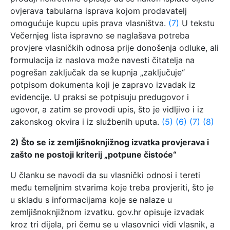
ovjerava tabularna isprava kojom prodavatelj
omogućuje kupcu upis prava vlasništva.
(7)
U tekstu
Večernjeg lista ispravno se naglašava potreba
provjere vlasničkih odnosa prije donošenja odluke, ali
formulacija iz naslova može navesti čitatelja na
pogrešan zaključak da se kupnja „zaključuje“
potpisom dokumenta koji je zapravo izvadak iz
evidencije. U praksi se potpisuju predugovor i
ugovor, a zatim se provodi upis, što je vidljivo i iz
zakonskog okvira i iz službenih uputa.
(5)
(6)
(7)
(8)
2) Što se iz zemljišnoknjižnog izvatka provjerava i
zašto ne postoji kriterij „potpune čistoće“
U članku se navodi da su vlasnički odnosi i tereti
među temeljnim stvarima koje treba provjeriti, što je
u skladu s informacijama koje se nalaze u
zemljišnoknjižnom izvatku. gov.hr opisuje izvadak
kroz tri dijela, pri čemu se u vlasovnici vidi vlasnik, a