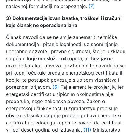
naslovnoj formulaciji ne prepoznaje.
(7)
3) Dokumentacija izvan izvatka, troškovi i izračuni
koje članak ne operacionalizira
Članak navodi da se ne smije zanemariti tehnička
dokumentacija i pitanje legalnosti, uz spominjanje
uporabne dozvole i pravne sigurnosti, što je u skladu
s općom logikom službenih uputa, ali bez jasne
razrade koraka i obveza. gov.hr izričito navodi da se
pri kupnji očekuje predaja energetskog certifikata ili
kopije, te postupak povezuje s upisom vlasništva i
poreznom prijavom.
(6)
Taj element je provjerljiv, jer
energetski certifikat u tipičnim okolnostima nije
preporuka, nego zakonska obveza. Zakon o
energetskoj učinkovitosti u zgradarstvu propisuje
obvezu vlasnika da prije prodaje pribavi energetski
certifikat i predoči ga kupcu te navodi da certifikat
vrijedi deset godina od izdavanja.
(11)
Ministarstvo