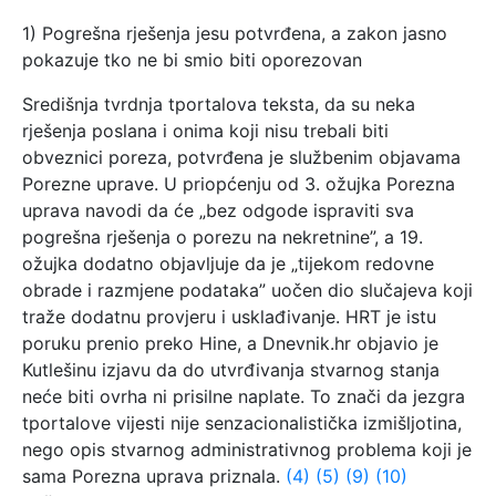
1) Pogrešna rješenja jesu potvrđena, a zakon jasno
pokazuje tko ne bi smio biti oporezovan
Središnja tvrdnja tportalova teksta, da su neka
rješenja poslana i onima koji nisu trebali biti
obveznici poreza, potvrđena je službenim objavama
Porezne uprave. U priopćenju od 3. ožujka Porezna
uprava navodi da će „bez odgode ispraviti sva
pogrešna rješenja o porezu na nekretnine”, a 19.
ožujka dodatno objavljuje da je „tijekom redovne
obrade i razmjene podataka” uočen dio slučajeva koji
traže dodatnu provjeru i usklađivanje. HRT je istu
poruku prenio preko Hine, a Dnevnik.hr objavio je
Kutlešinu izjavu da do utvrđivanja stvarnog stanja
neće biti ovrha ni prisilne naplate. To znači da jezgra
tportalove vijesti nije senzacionalistička izmišljotina,
nego opis stvarnog administrativnog problema koji je
sama Porezna uprava priznala.
(4)
(5)
(9)
(10)