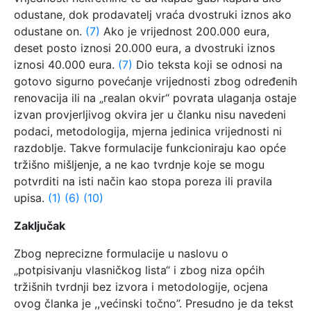
odustane, dok prodavatelj vraća dvostruki iznos ako
odustane on.
(7)
Ako je vrijednost 200.000 eura,
deset posto iznosi 20.000 eura, a dvostruki iznos
iznosi 40.000 eura.
(7)
Dio teksta koji se odnosi na
gotovo sigurno povećanje vrijednosti zbog određenih
renovacija ili na „realan okvir“ povrata ulaganja ostaje
izvan provjerljivog okvira jer u članku nisu navedeni
podaci, metodologija, mjerna jedinica vrijednosti ni
razdoblje. Takve formulacije funkcioniraju kao opće
tržišno mišljenje, a ne kao tvrdnje koje se mogu
potvrditi na isti način kao stopa poreza ili pravila
upisa.
(1)
(6)
(10)
Zaključak
Zbog neprecizne formulacije u naslovu o
„potpisivanju vlasničkog lista“ i zbog niza općih
tržišnih tvrdnji bez izvora i metodologije, ocjena
ovog članka je ,,većinski točno”. Presudno je da tekst