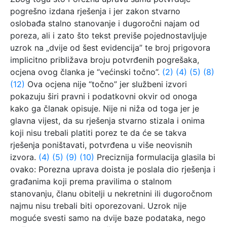
pogrešno izdana rješenja i jer zakon stvarno
oslobađa stalno stanovanje i dugoročni najam od
poreza, ali i zato što tekst previše pojednostavljuje
uzrok na „dvije od šest evidencija” te broj prigovora
implicitno približava broju potvrđenih pogrešaka,
ocjena ovog članka je “većinski točno”.
(2)
(4)
(5)
(8)
(12)
Ova ocjena nije “točno” jer službeni izvori
pokazuju širi pravni i podatkovni okvir od onoga
kako ga članak opisuje. Nije ni niža od toga jer je
glavna vijest, da su rješenja stvarno stizala i onima
koji nisu trebali platiti porez te da će se takva
rješenja poništavati, potvrđena u više neovisnih
izvora.
(4)
(5)
(9)
(10)
Preciznija formulacija glasila bi
ovako: Porezna uprava doista je poslala dio rješenja i
građanima koji prema pravilima o stalnom
stanovanju, članu obitelji u nekretnini ili dugoročnom
najmu nisu trebali biti oporezovani. Uzrok nije
moguće svesti samo na dvije baze podataka, nego