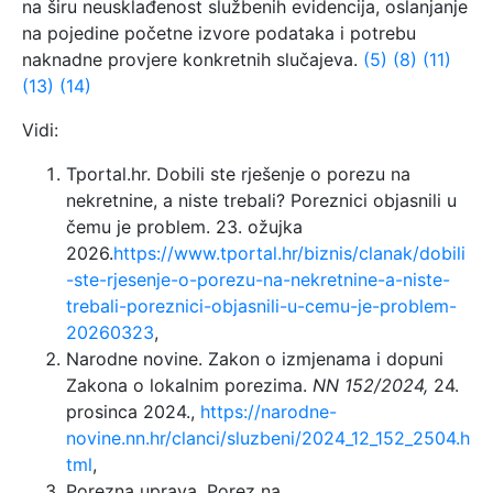
na širu neusklađenost službenih evidencija, oslanjanje
na pojedine početne izvore podataka i potrebu
naknadne provjere konkretnih slučajeva.
(5)
(8)
(11)
(13)
(14)
Vidi:
Tportal.hr. Dobili ste rješenje o porezu na
nekretnine, a niste trebali? Poreznici objasnili u
čemu je problem. 23. ožujka
2026.
https://www.tportal.hr/biznis/clanak/dobili
-ste-rjesenje-o-porezu-na-nekretnine-a-niste-
trebali-poreznici-objasnili-u-cemu-je-problem-
20260323
,
Narodne novine. Zakon o izmjenama i dopuni
Zakona o lokalnim porezima.
NN 152/2024,
24.
prosinca 2024.,
https://narodne-
novine.nn.hr/clanci/sluzbeni/2024_12_152_2504.h
tml
,
Porezna uprava. Porez na