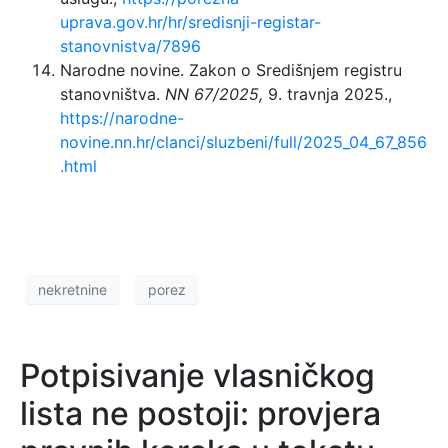
uprava.gov.hr/hr/sredisnji-registar-
stanovnistva/7896
Narodne novine. Zakon o Središnjem registru
stanovništva.
NN 67/2025,
9. travnja 2025.,
https://narodne-
novine.nn.hr/clanci/sluzbeni/full/2025_04_67_856
.html
nekretnine
porez
Potpisivanje vlasničkog
lista ne postoji: provjera