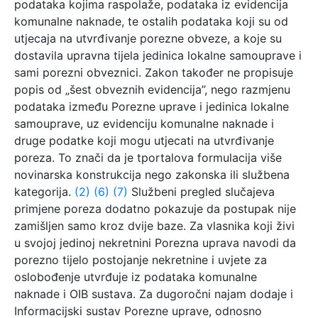
podataka kojima raspolaže, podataka iz evidencija
komunalne naknade, te ostalih podataka koji su od
utjecaja na utvrđivanje porezne obveze, a koje su
dostavila upravna tijela jedinica lokalne samouprave i
sami porezni obveznici. Zakon također ne propisuje
popis od „šest obveznih evidencija”, nego razmjenu
podataka između Porezne uprave i jedinica lokalne
samouprave, uz evidenciju komunalne naknade i
druge podatke koji mogu utjecati na utvrđivanje
poreza. To znači da je tportalova formulacija više
novinarska konstrukcija nego zakonska ili službena
kategorija.
(2)
(6)
(7)
Službeni pregled slučajeva
primjene poreza dodatno pokazuje da postupak nije
zamišljen samo kroz dvije baze. Za vlasnika koji živi
u svojoj jedinoj nekretnini Porezna uprava navodi da
porezno tijelo postojanje nekretnine i uvjete za
oslobođenje utvrđuje iz podataka komunalne
naknade i OIB sustava. Za dugoročni najam dodaje i
Informacijski sustav Porezne uprave, odnosno