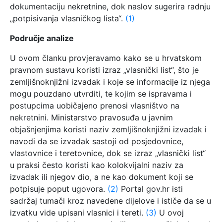
dokumentaciju nekretnine, dok naslov sugerira radnju
„potpisivanja vlasničkog lista“.
(1)
Područje analize
U ovom članku provjeravamo kako se u hrvatskom
pravnom sustavu koristi izraz „vlasnički list“, što je
zemljišnoknjižni izvadak i koje se informacije iz njega
mogu pouzdano utvrditi, te kojim se ispravama i
postupcima uobičajeno prenosi vlasništvo na
nekretnini. Ministarstvo pravosuđa u javnim
objašnjenjima koristi naziv zemljišnoknjižni izvadak i
navodi da se izvadak sastoji od posjedovnice,
vlastovnice i teretovnice, dok se izraz „vlasnički list“
u praksi često koristi kao kolokvijalni naziv za
izvadak ili njegov dio, a ne kao dokument koji se
potpisuje poput ugovora.
(2)
Portal gov.hr isti
sadržaj tumači kroz navedene dijelove i ističe da se u
izvatku vide upisani vlasnici i tereti.
(3)
U ovoj