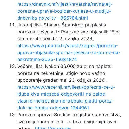
https://dnevnik.hr/vijesti/hrvatska/ravnatelj-
porezne-uprave-bozidar-kutlesa-u-studiju-
dnevnika-nove-tv—966764.html
Jutarnji list. Stanare Španskog preplašila
porezna rješenja, iz Porezne sve objasnili: “Evo
što morate učiniti”. 2. ožujka 2026.,
https://www.jutarnji.hr/vijesti/zagreb/porezna-
uprava-objasnila-sporna-rjesenja-za-porez-na-
nekretnine-2025-15684874
Večernji list. Nakon 36.000 žalbi na naplatu
poreza na nekretnine, stiglo novo važno
upozorenje građanima. 23. ožujka 2026.,
https://www.vecernji.hr/vijesti/porezna-ce-u-
iduca-dva-mjeseca-odgovoriti-na-zalbe-
vlasnici-nekretnina-ne-trebaju-platiti-porez-
dok-ne-dobiju-odgovor-1944961
Porezna uprava. Središnji registar stanovništva,
sve na jednom mjestu za bržu i sigurniju javnu
uslugu.,
https://porezna-