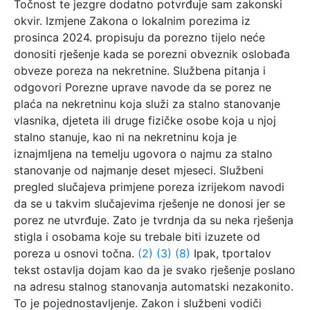
Točnost te jezgre dodatno potvrđuje sam zakonski
okvir. Izmjene Zakona o lokalnim porezima iz
prosinca 2024. propisuju da porezno tijelo neće
donositi rješenje kada se porezni obveznik oslobađa
obveze poreza na nekretnine. Službena pitanja i
odgovori Porezne uprave navode da se porez ne
plaća na nekretninu koja služi za stalno stanovanje
vlasnika, djeteta ili druge fizičke osobe koja u njoj
stalno stanuje, kao ni na nekretninu koja je
iznajmljena na temelju ugovora o najmu za stalno
stanovanje od najmanje deset mjeseci. Službeni
pregled slučajeva primjene poreza izrijekom navodi
da se u takvim slučajevima rješenje ne donosi jer se
porez ne utvrđuje. Zato je tvrdnja da su neka rješenja
stigla i osobama koje su trebale biti izuzete od
poreza u osnovi točna.
(2)
(3)
(8)
Ipak, tportalov
tekst ostavlja dojam kao da je svako rješenje poslano
na adresu stalnog stanovanja automatski nezakonito.
To je pojednostavljenje. Zakon i službeni vodiči