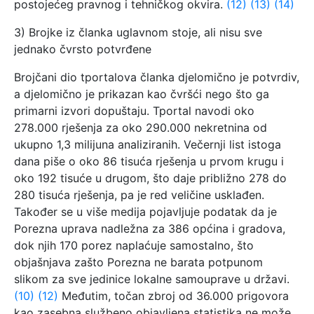
postojećeg pravnog i tehničkog okvira.
(12)
(13)
(14)
3) Brojke iz članka uglavnom stoje, ali nisu sve
jednako čvrsto potvrđene
Brojčani dio tportalova članka djelomično je potvrdiv,
a djelomično je prikazan kao čvršći nego što ga
primarni izvori dopuštaju. Tportal navodi oko
278.000 rješenja za oko 290.000 nekretnina od
ukupno 1,3 milijuna analiziranih. Večernji list istoga
dana piše o oko 86 tisuća rješenja u prvom krugu i
oko 192 tisuće u drugom, što daje približno 278 do
280 tisuća rješenja, pa je red veličine usklađen.
Također se u više medija pojavljuje podatak da je
Porezna uprava nadležna za 386 općina i gradova,
dok njih 170 porez naplaćuje samostalno, što
objašnjava zašto Porezna ne barata potpunom
slikom za sve jedinice lokalne samouprave u državi.
(10)
(12)
Međutim, točan zbroj od 36.000 prigovora
kao zasebna službeno objavljena statistika ne može