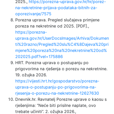
2025.,
https://porezna-uprava.gov.hr/hr/porez-
na-nekretnine-prijava-podataka-bitnih-za-
oporezivanje/7575
Porezna uprava. Pregled slučajeva primjene
poreza na nekretnine od 2025. [PDF].,
https://porezna-
uprava.gov.hr/UserDocsImages/Arhiva/Dokumen
ti%20razno/Pregled%20slu%C4%8Dajeva%20pri
mjene%20poreza%20na%20nekretnine%20od%
202025.pdf?vel=175886
HRT. Porezna uprava o postupanju po
prigovorima na rješenja o porezu na nekretnine.
19. ožujka 2026.
https://vijesti.hrt.hr/gospodarstvo/porezna-
uprava-o-postupanju-po-prigovorima-na-
rjesenja-o-porezu-na-nekretnine-12627630
Dnevnik.hr. Ravnatelj Porezne uprave o kaosu s
rješenjima: “Neće biti prisilne naplate, ovo
trebate učiniti”. 2. ožujka 2026.,