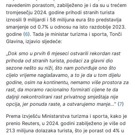
navedenim porastom, zabilježeno je i da su u trećem
tromjesečju 2024. godine prihodi stranih turista
iznosili 9 milijardi i 58 milijuna eura što predstavlja
smanjenje od 0.7% u odnosu na isto razdoblje 2023.
godine (
6
). Tada je ministar turizma i sporta, Tonči
Glavina, izjavio sljedeće:
„
Dok smo u prvih 6 mjeseci ostvarili rekordan rast
prihoda od stranih turista, podaci za glavni dio
sezone nešto su niži, što nam potvrđuje ono što
cijelo vrijeme naglašavamo, a to je da u tom dijelu
godine, osim na kontinentu, nemamo više prostora za
rast, da moramo racionalno formirati cijene te da
daljnji nekontrolirani rast privatnog smještaja nije
opcija, jer ponuda raste, a ostvarujemo manje…
“ (
7
)
Prema izvješću Ministarstva turizma i sporta, kako je
prenio Reuters, u 2024. godini zabilježeno je više od
21.3 milijuna dolazaka turista, što je porast od 4% u