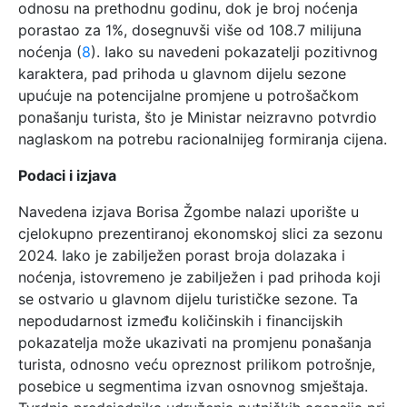
odnosu na prethodnu godinu, dok je broj noćenja
porastao za 1%, dosegnuvši više od 108.7 milijuna
noćenja (
8
). Iako su navedeni pokazatelji pozitivnog
karaktera, pad prihoda u glavnom dijelu sezone
upućuje na potencijalne promjene u potrošačkom
ponašanju turista, što je Ministar neizravno potvrdio
naglaskom na potrebu racionalnijeg formiranja cijena.
Podaci i izjava
Navedena izjava Borisa Žgombe nalazi uporište u
cjelokupno prezentiranoj ekonomskoj slici za sezonu
2024. Iako je zabilježen porast broja dolazaka i
noćenja, istovremeno je zabilježen i pad prihoda koji
se ostvario u glavnom dijelu turističke sezone. Ta
nepodudarnost između količinskih i financijskih
pokazatelja može ukazivati na promjenu ponašanja
turista, odnosno veću opreznost prilikom potrošnje,
posebice u segmentima izvan osnovnog smještaja.