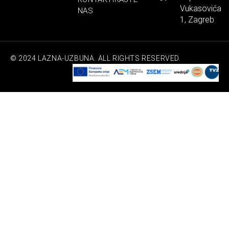
Vukasovića
NAS
1, Zagreb
© 2024 LAZNA-UZBUNA. ALL RIGHTS RESERVED.