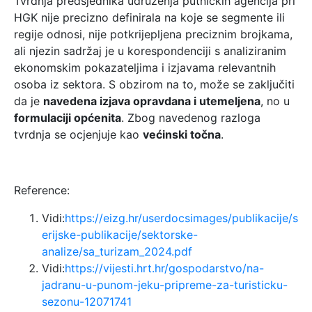
Tvrdnja predsjednika udruženja putničkih agencija pri
HGK nije precizno definirala na koje se segmente ili
regije odnosi, nije potkrijepljena preciznim brojkama,
ali njezin sadržaj je u korespondenciji s analiziranim
ekonomskim pokazateljima i izjavama relevantnih
osoba iz sektora. S obzirom na to, može se zaključiti
da je
navedena izjava opravdana i utemeljena
, no u
formulaciji općenita
. Zbog navedenog razloga
tvrdnja se ocjenjuje kao
većinski točna
.
Reference:
Vidi:
https://eizg.hr/userdocsimages/publikacije/s
erijske-publikacije/sektorske-
analize/sa_turizam_2024.pdf
Vidi:
https://vijesti.hrt.hr/gospodarstvo/na-
jadranu-u-punom-jeku-pripreme-za-turisticku-
sezonu-12071741