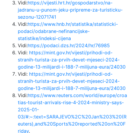
Vidi:
https://vijesti.hrt.hr/gospodarstvo/na-
jadranu-u-punom-jeku-pripreme-za-turisticku-
sezonu-12071741
Vidi:
https://www.hnb.hr/statistika/statisticki-
podaci/odabrane-nefinancijske-
statistike/indeksi-cijena
Vidi:
https://podaci.dzs.hr/2024/hr/76985
Vidi:
https://mint.gov.hr/vijesti/prihodi-od-
stranih-turista-za-prvih-devet-mjeseci-2024-
godine-13-milijardi-i-188-7-milijuna-eura/24030
Vidi:
https://mint.gov.hr/vijesti/prihodi-od-
stranih-turista-za-prvih-devet-mjeseci-2024-
godine-13-milijardi-i-188-7-milijuna-eura/24030
Vidi:
https://www.reuters.com/world/europe/croa
tias-tourist-arrivals-rise-4-2024-ministry-says-
2025-01-
03/#:~:text=SARAJEVO%2C%20Jan%203%20(R
euters),and%20Sports%20reported%20on%20F
riday
.