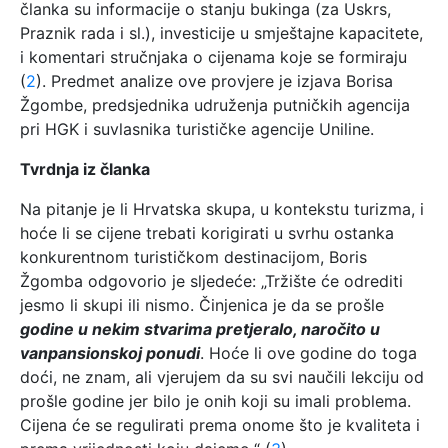
članka su informacije o stanju bukinga (za Uskrs,
Praznik rada i sl.), investicije u smještajne kapacitete,
i komentari stručnjaka o cijenama koje se formiraju
(
2
). Predmet analize ove provjere je izjava Borisa
Žgombe, predsjednika udruženja putničkih agencija
pri HGK i suvlasnika turističke agencije Uniline.
Tvrdnja iz članka
Na pitanje je li Hrvatska skupa, u kontekstu turizma, i
hoće li se cijene trebati korigirati u svrhu ostanka
konkurentnom turističkom destinacijom, Boris
Žgomba odgovorio je sljedeće: „Tržište će odrediti
jesmo li skupi ili nismo. Činjenica je da se prošle
godine u nekim stvarima pretjeralo, naročito u
vanpansionskoj ponudi
. Hoće li ove godine do toga
doći, ne znam, ali vjerujem da su svi naučili lekciju od
prošle godine jer bilo je onih koji su imali problema.
Cijena će se regulirati prema onome što je kvaliteta i