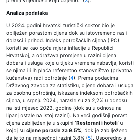
prema vrijednosti koju dajemo.“ (
3
).
Analiza podataka
U 2024. godini hrvatski turistički sektor bio je
obilježen porastom cijena dok su istovremeno rasli
dolasci i prihod. Indeks potrošačkih cijena (IPC)
koristi se kao opća mjera inflacije u Republici
Hrvatskoj, a odražava promjene u razini cijena
dobara i usluga koje u tijeku vremena nabavlja, koristi
se njima ili ih plaća referentno stanovništvo (privatna
kućanstva) radi potrošnje (
4
). Prema podacima
Državnog zavoda za statistiku, cijene dobara i usluga
za osobnu potrošnju, iskazane indeksom potrošačkih
cijena, u srpnju 2024., narasle su za 2,2% u odnosu
na isti mjesec 2023. godine (dok su u odnosu na
lipanj ostale na istoj razini). Najveći godišnji porast
cijena zabilježen je u skupini
‘Restorani i hoteli’
u
kojoj su
cijene porasle za 9.5%,
dok je zabilježeno
da je to na mjesečnoj razini 3.8% (
5
). Usporedno s