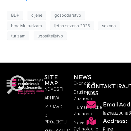
BDP
cijene
gospodarstvo
hrvatski turizam
ljetna sezona 2025
sezona
turizam
ugostiteljstvo
SITE
NEWS
MAP
Ekonomija
KONTAKTIRAJ
NOVOSTI
Društvene
NAS
ARHIVA
Znanosti
Email Add
ISPRAVCI
Humanističke
laznauzbuna
Znanosti
O
Address:
PROJEKTU
Nove
Tehnologije
Filipa
KONTAKTIRAJTE