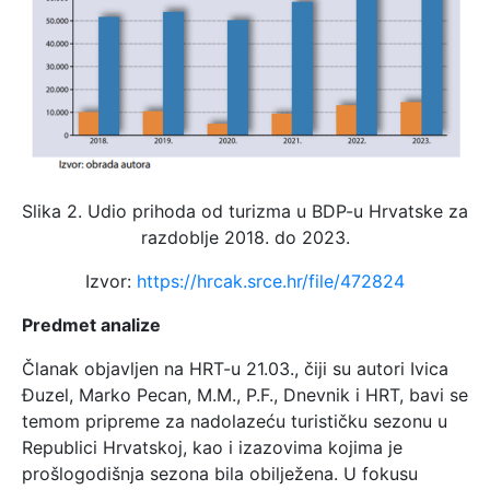
Slika 2. Udio prihoda od turizma u BDP-u Hrvatske za
razdoblje 2018. do 2023.
Izvor:
https://hrcak.srce.hr/file/472824
Predmet analize
Članak objavljen na HRT-u 21.03., čiji su autori Ivica
Đuzel, Marko Pecan, M.M., P.F., Dnevnik i HRT, bavi se
temom pripreme za nadolazeću turističku sezonu u
Republici Hrvatskoj, kao i izazovima kojima je
prošlogodišnja sezona bila obilježena. U fokusu