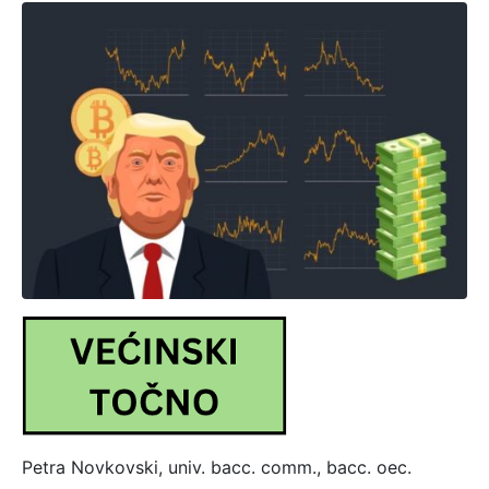
Petra Novkovski, univ. bacc. comm., bacc. oec.