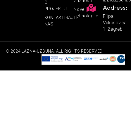
Znanosti
O
Address:
PROJEKTU
Nove
Tehnologije
Filipa
KONTAKTIRAJTE
Vukasovića
NAS
1, Zagreb
© 2024 LAZNA-UZBUNA. ALL RIGHTS RESERVED.