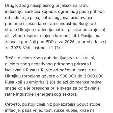
Drugo, zbog neuspješnog prijelaza na ratnu
industriju, sankcija Zapada, ogromnog pada prihoda
od industrije plina, nafte i ugljena, uništavanja
primarne i sekundarne ratne industrije Rusije od
strane Ukrajine (rafinerije nafte i plinska postrojenja),
ali i zbog rasprostranjene korupcije itd. Rusija ima
značaja godišnji pad BDP-a za 2025., a predviđa se i
za 2026. Vidi Ilustraciju 1. (
7
)
Treće, dijelom zbog gubitka ljudstva u Ukrajini,
dijelom zbog negativnog prirodnog prirasta i
iseljavanja Rusa iz Rusije od početka invazije na
Ukrajinu (procjene govore o 900.000 do 3.000.000
Rusa koji su emigrirali) (
8
) dolazi do manjka radne
snage koja je presudna prije svega za održavanje
ratne industrije i energetskog sektora.
Četvrto, postoji cijeli niz pokazatelja poput stope
inflacije, pada vrijednosti ruske Rublje, krize na