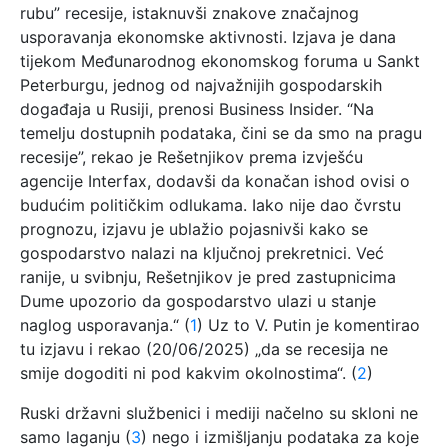
rubu” recesije, istaknuvši znakove značajnog
usporavanja ekonomske aktivnosti. Izjava je dana
tijekom Međunarodnog ekonomskog foruma u Sankt
Peterburgu, jednog od najvažnijih gospodarskih
događaja u Rusiji, prenosi Business Insider. “Na
temelju dostupnih podataka, čini se da smo na pragu
recesije”, rekao je Rešetnjikov prema izvješću
agencije Interfax, dodavši da konačan ishod ovisi o
budućim političkim odlukama. Iako nije dao čvrstu
prognozu, izjavu je ublažio pojasnivši kako se
gospodarstvo nalazi na ključnoj prekretnici. Već
ranije, u svibnju, Rešetnjikov je pred zastupnicima
Dume upozorio da gospodarstvo ulazi u stanje
naglog usporavanja.“ (
1
) Uz to V. Putin je komentirao
tu izjavu i rekao (20/06/2025) „da se recesija ne
smije dogoditi ni pod kakvim okolnostima“. (
2
)
Ruski državni službenici i mediji načelno su skloni ne
samo laganju (
3
) nego i izmišljanju podataka za koje