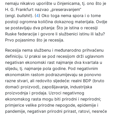
nemaju nikakvo uporište u činjenicama, tj. ono što je
H. G. Frankfurt nazvao „preseravanjem“
(engl.
bullshit
). (
4
) Oko toga nema spora i o tome
postoji ogromna količina dokaznog materijala. Ovdje
se postavljaju dva pitanja: Što je istina o recesiji
Ruske federacije i govore li službenici istinu ili lažu?
Prvo pojasnimo što je recesija.
Recesija nema službenu i međunarodno prihvaćenu
definiciju. U praksi se pod recesijom drži uglavnom
negativan ekonomski rast najmanje dva kvartala u
slijedu, tj. najmanje pola godine. Pod negativnim
ekonomskim rastom podrazumijevaju se ponovno
razne stvari, ali redovito sljedeće: realni BDP (bruto
domaći proizvod), zapošljavanje, industrijska
proizvodnja i prodaja. Uzroci negativnog
ekonomskog rasta mogu biti prirodni i neprirodni;
primjerice velike prirodne nepogode, epidemije i
pandemije, negativan prirodni prirast, ratovi, nesreće