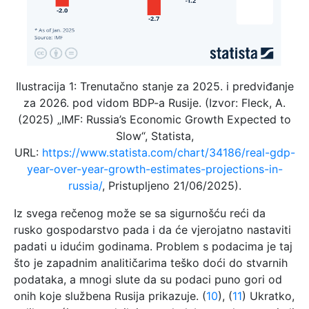
Ilustracija 1: Trenutačno stanje za 2025. i predviđanje
za 2026. pod vidom BDP-a Rusije. (Izvor: Fleck, A.
(2025) „IMF: Russia’s Economic Growth Expected to
Slow“, Statista,
URL:
https://www.statista.com/chart/34186/real-gdp-
year-over-year-growth-estimates-projections-in-
russia/
, Pristupljeno 21/06/2025).
Iz svega rečenog može se sa sigurnošću reći da
rusko gospodarstvo pada i da će vjerojatno nastaviti
padati u idućim godinama. Problem s podacima je taj
što je zapadnim analitičarima teško doći do stvarnih
podataka, a mnogi slute da su podaci puno gori od
onih koje službena Rusija prikazuje. (
10
), (
11
) Ukratko,