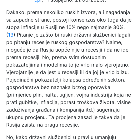
Dakako, prema nekoliko ruskih izvora, a i nagađanja
sa zapadne strane, postoji konsenzus oko toga da je
stopa inflacije u Rusiji ne 10% nego najmanje 30%.
(
13
) Pitanje je zašto bi ruski državni službenici lagali
po pitanju recesije ruskog gospodarstva? Naime,
moguće je da Rusija uopće nije u recesiji i da ne ide
prema recesiji. No, prema svim dostupnim
pokazateljima i modelima to je vrlo malo vjerojatno.
Vjerojatnije je da jest u recesiji ili da joj je vrlo blizu.
Pojedinačni pokazatelji kolapsa određenih sektora
gospodarstva bez naznaka brzog oporavka
(primjerice plin, nafta, ugljen, vojna industrija koja ne
prati gubitke, inflacija, porast troškova života, visine
zaduživanja građana i kompanija itd.) sugeriraju
ukupnu procjenu. Ta procjena zasad je takva da je
Rusija zaista na pragu recesije.
No, kako državni službenici u pravilu umanjuju