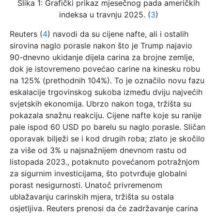
Slika 1: Grafički prikaz mjesečnog pada američkih
indeksa u travnju 2025. (
3
)
Reuters (
4
) navodi da su cijene nafte, ali i ostalih
sirovina naglo porasle nakon što je Trump najavio
90-dnevno ukidanje dijela carina za brojne zemlje,
dok je istovremeno povećao carine na kinesku robu
na 125% (prethodnih 104%). To je označilo novu fazu
eskalacije trgovinskog sukoba između dviju najvećih
svjetskih ekonomija. Ubrzo nakon toga, tržišta su
pokazala snažnu reakciju. Cijene nafte koje su ranije
pale ispod 60 USD po barelu su naglo porasle. Sličan
oporavak bilježi se i kod drugih roba; zlato je skočilo
za više od 3% u najsnažnijem dnevnom rastu od
listopada 2023., potaknuto povećanom potražnjom
za sigurnim investicijama, što potvrđuje globalni
porast nesigurnosti. Unatoč privremenom
ublažavanju carinskih mjera, tržišta su ostala
osjetljiva. Reuters prenosi da će zadržavanje carina