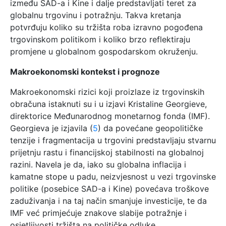
između SAD-a i Kine i dalje predstavljati teret za
globalnu trgovinu i potražnju. Takva kretanja
potvrđuju koliko su tržišta roba izravno pogođena
trgovinskom politikom i koliko brzo reflektiraju
promjene u globalnom gospodarskom okruženju.
Makroekonomski kontekst i prognoze
Makroekonomski rizici koji proizlaze iz trgovinskih
obračuna istaknuti su i u izjavi Kristaline Georgieve,
direktorice Međunarodnog monetarnog fonda (IMF).
Georgieva je izjavila (
5
) da povećane geopolitičke
tenzije i fragmentacija u trgovini predstavljaju stvarnu
prijetnju rastu i financijskoj stabilnosti na globalnoj
razini. Navela je da, iako su globalna inflacija i
kamatne stope u padu, neizvjesnost u vezi trgovinske
politike (posebice SAD-a i Kine) povećava troškove
zaduživanja i na taj način smanjuje investicije, te da
IMF već primjećuje znakove slabije potražnje i
osjetljivosti tržišta na političke odluke.