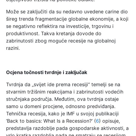
Može se zaključiti da su nedavno uvedene carine dio
šireg trenda fragmentacije globalne ekonomije, a koji
se negativno reflektira na investicije, trgovinu i
produktivnost. Takva kretanja dovode do
zabrinutosti zbog moguće recesije na globalnoj
razini.
Ocjena točnosti tvrdnje i zaključak
Tvrdnja da „svijet ide prema recesiji“ temelji se na
stvarnim tržišnim reakcijama i zabrinutosti vodećih
stručnjaka područja. Međutim, ova tvrdnja ostaje
samo u domeni procjene, odnosno predviđanja.
Tehnička recesija, kako je IMF u svojoj publikaciji
‘Back to basics: What Is a Recession?’ (
6
) opisuje,
predstavlja razdoblje pada gospodarske aktivnosti, a
vrlo kratka razdoblja pada ne smatraju se recesijom.