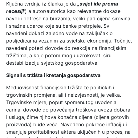
Ključna tvrdnja iz članka je da
„svijet ide prema
recesiji“,
a autor/autorica kao relevantne dokaze
navodi potrese na burzama, veliki pad cijena sirovina
i snažne udarce koje su banke pretrpjele. Svi
navedeni dokazi zajedno vode na zaključak o
posljedicama vezanim za svjetsku ekonomiju. Točnije,
navedeni potezi dovode do reakcija na financijskim
tržištima, a koje potom mogu uzrokovati širu
destabilizaciju svjetskog gospodarstva.
Signali s tržišta i kretanja gospodarstva
Međuovisnost financijskih tržišta te političkih i
trgovinskih promjena, ali i neizvjesnosti, je velika.
Trgovinske mjere, poput spomenutog uvođenja
carina, dovode do povećanja troškova uvoza dobara
i usluga, čime njihova konačna cijena (cijena gotovih
proizvoda) bude veća. Navedeno pokreće inflaciju i
smanjuje profitabilnost aktera uključenih u proces, na