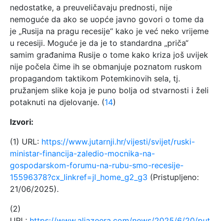
nedostatke, a preuveličavaju prednosti, nije
nemoguće da ako se uopće javno govori o tome da
je „Rusija na pragu recesije“ kako je već neko vrijeme
u recesiji. Moguće je da je to standardna „priča“
samim građanima Rusije o tome kako kriza još uvijek
nije počela čime ih se obmanjuje poznatom ruskom
propagandom taktikom Potemkinovih sela, tj.
pružanjem slike koja je puno bolja od stvarnosti i želi
potaknuti na djelovanje. (
14
)
Izvori:
(1) URL:
https://www.jutarnji.hr/vijesti/svijet/ruski-
ministar-financija-zaledio-mocnika-na-
gospodarskom-forumu-na-rubu-smo-recesije-
15596378?cx_linkref=jl_home_g2_g3
(Pristupljeno:
21/06/2025).
(2)
URL:
https://www.aljazeera.com/news/2025/6/20/put