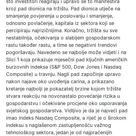
što investitori reagiraju i upravo se to manifestira
kroz pad dionica na tržištu. Pad dionica utječe na
smanjenje povjerenja u poslovanju i smanjenje,
odnosno povlačenje, kapitala iz sektora koji se
percipiraju najrizičnijima. Konačno, tržišta su sve
nestabilnija, očekivanja o slabijem gospodarskom
rastu također rastu, a time se negativni trendovi
pogoršavaju. Navedeno se najbolje može vidjeti i na
Slici 1 koja prikazuje mjesečni pad ključnih američkih
burzovnih indeksa (S&P 500, Dow Jones i Nasdaq
Composite) u travnju. Nagli pad započinje upravo
nakon najave oko uvođenja carina, a prikazano
kretanje najbolji je pokazatelj brzine kojom tržište
stvara reakciju na novonastalo povećanje rizika u
gospodarstvu i očekivane procjene oko usporavanja
svjetskog gospodarstva. Vidljivo je da je najveći pad
imao indeks Nasdaq Composite, a riječ je o širokom
indeksu s naglašenom zastupljenošću važnog
tehnološkog sektora, jedan je od najpraćenijih