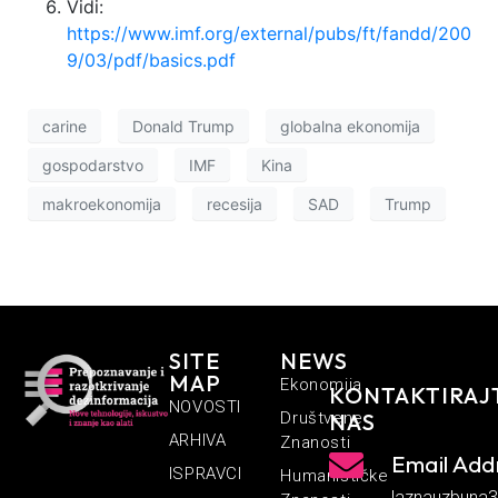
Vidi:
https://www.imf.org/external/pubs/ft/fandd/200
9/03/pdf/basics.pdf
carine
Donald Trump
globalna ekonomija
gospodarstvo
IMF
Kina
makroekonomija
recesija
SAD
Trump
SITE
NEWS
MAP
Ekonomija
KONTAKTIRAJ
NOVOSTI
Društvene
NAS
ARHIVA
Znanosti
Email Add
ISPRAVCI
Humanističke
laznauzbuna