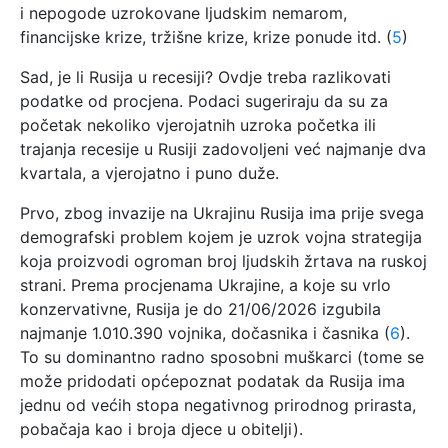
i nepogode uzrokovane ljudskim nemarom,
financijske krize, tržišne krize, krize ponude itd. (
5
)
Sad, je li Rusija u recesiji? Ovdje treba razlikovati
podatke od procjena. Podaci sugeriraju da su za
početak nekoliko vjerojatnih uzroka početka ili
trajanja recesije u Rusiji zadovoljeni već najmanje dva
kvartala, a vjerojatno i puno duže.
Prvo, zbog invazije na Ukrajinu Rusija ima prije svega
demografski problem kojem je uzrok vojna strategija
koja proizvodi ogroman broj ljudskih žrtava na ruskoj
strani. Prema procjenama Ukrajine, a koje su vrlo
konzervativne, Rusija je do 21/06/2026 izgubila
najmanje 1.010.390 vojnika, dočasnika i časnika (
6
).
To su dominantno radno sposobni muškarci (tome se
može pridodati općepoznat podatak da Rusija ima
jednu od većih stopa negativnog prirodnog prirasta,
pobačaja kao i broja djece u obitelji).