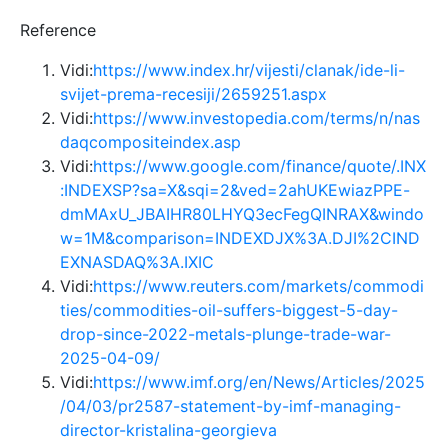
Reference
Vidi:
https://www.index.hr/vijesti/clanak/ide-li-
svijet-prema-recesiji/2659251.aspx
Vidi:
https://www.investopedia.com/terms/n/nas
daqcompositeindex.asp
Vidi:
https://www.google.com/finance/quote/.INX
:INDEXSP?sa=X&sqi=2&ved=2ahUKEwiazPPE-
dmMAxU_JBAIHR80LHYQ3ecFegQINRAX&windo
w=1M&comparison=INDEXDJX%3A.DJI%2CIND
EXNASDAQ%3A.IXIC
Vidi:
https://www.reuters.com/markets/commodi
ties/commodities-oil-suffers-biggest-5-day-
drop-since-2022-metals-plunge-trade-war-
2025-04-09/
Vidi:
https://www.imf.org/en/News/Articles/2025
/04/03/pr2587-statement-by-imf-managing-
director-kristalina-georgieva