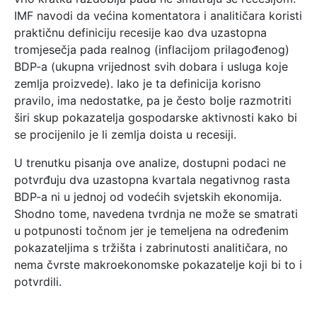
IMF navodi da većina komentatora i analitičara koristi
praktičnu definiciju recesije kao dva uzastopna
tromjesečja pada realnog (inflacijom prilagođenog)
BDP-a (ukupna vrijednost svih dobara i usluga koje
zemlja proizvede). Iako je ta definicija korisno
pravilo, ima nedostatke, pa je često bolje razmotriti
širi skup pokazatelja gospodarske aktivnosti kako bi
se procijenilo je li zemlja doista u recesiji.
U trenutku pisanja ove analize, dostupni podaci ne
potvrđuju dva uzastopna kvartala negativnog rasta
BDP-a ni u jednoj od vodećih svjetskih ekonomija.
Shodno tome, navedena tvrdnja ne može se smatrati
u potpunosti točnom jer je temeljena na određenim
pokazateljima s tržišta i zabrinutosti analitičara, no
nema čvrste makroekonomske pokazatelje koji bi to i
potvrdili.