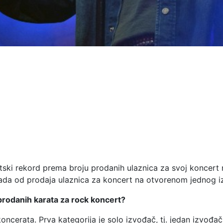
tski rekord prema broju prodanih ulaznica za svoj koncert 
zarada od prodaja ulaznica za koncert na otvorenom jednog 
 prodanih karata za rock koncert?
ncerata. Prva kategorija je solo izvođač, tj. jedan izvođač i