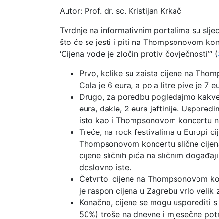
Autor: Prof. dr. sc. Kristijan Krkač
Tvrdnje na informativnim portalima su sljed
što će se jesti i piti na Thompsonovom konc
‘Cijena vode je zločin protiv čovječnosti’“ (
Prvo, kolike su zaista cijene na Thom
Cola je 6 eura, a pola litre pive je 7 
Drugo, za poredbu pogledajmo kakve s
eura, dakle, 2 eura jeftinije. Usporedi
isto kao i Thompsonovom koncertu 
Treće, na rock festivalima u Europi cijen
Thompsonovom koncertu slične cijena
cijene sličnih pića na sličnim događa
doslovno iste.
Četvrto, cijene na Thompsonovom konc
je raspon cijena u Zagrebu vrlo velik z
Konačno, cijene se mogu usporediti 
50%) troše na dnevne i mjesečne potr