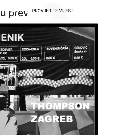
u previsoke?
RAJTE NAS
PROVJERITE VIJEST