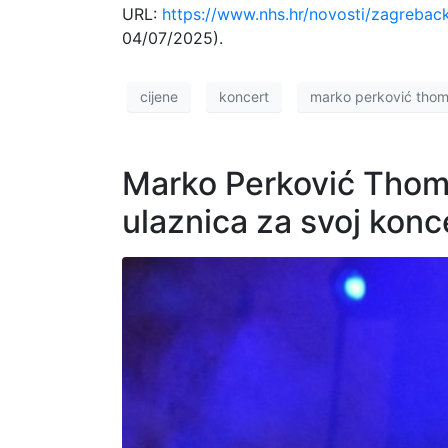
URL:
https://www.nhs.hr/novosti/zagrebac
04/07/2025).
cijene
koncert
marko perković tho
Marko Perković Thomp
ulaznica za svoj kon