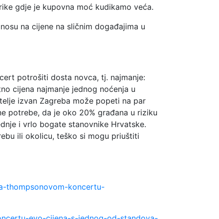
merike gdje je kupovna moć kudikamo veća.
nosu na cijene na sličnim događajima u
rt potrošiti dosta novca, tj. najmanje:
jatno cijena najmanje jednog noćenja u
titelje izvan Zagreba može popeti na par
e potrebe, da je oko 20% građana u riziku
dnje i vrlo bogate stanovnike Hrvatske.
bu ili okolicu, teško si mogu priuštiti
ca-na-thompsonovom-koncertu-
oncertu-evo-cijena-s-jednog-od-standova-