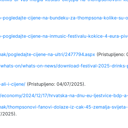
foto-pogledajte-cijene-na-bundeku-za-thompsona-kolike-s
oto-pogledajte-cijene-na-inmusic-festivalu-kokice-4-eura-
nak/pogledajte-cijene-na-ultri/2477794.aspx
(Pristupljeno:
/whats-on/whats-on-news/download-festival-2025-drinks-
ali-i-cijene/
(Pristupljeno: 04/07/2025).
ws/economy/2024/12/17/hrvatska-na-dnu-eu-ljestvice-bdp-a
nak/thompsonovi-fanovi-dolaze-iz-cak-45-zemalja-svijeta
7/2025).