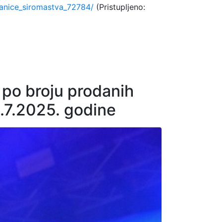
ranice_siromastva_72784/
(Pristupljeno:
 po broju prodanih
.7.2025. godine