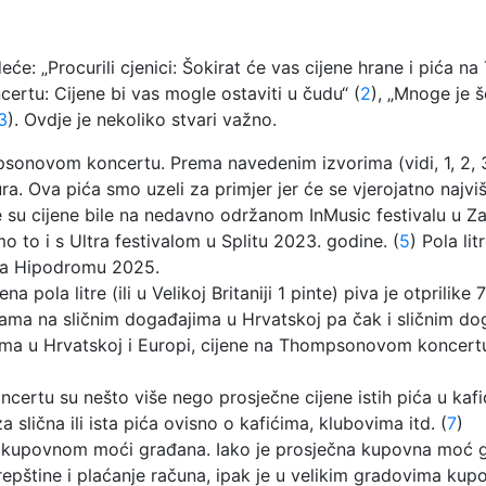
eće: „Procurili cjenici: Šokirat će vas cijene hrane i pića
ertu: Cijene bi vas mogle ostaviti u čudu“ (
2
), „Mnoge je š
3
). Ovdje je nekoliko stvari važno.
psonovom koncertu. Prema navedenim izvorima (vidi, 1, 2, 3)
eura. Ova pića smo uzeli za primjer jer će se vjerojatno najvi
u cijene bile na nedavno održanom InMusic festivalu u Za
mo to i s Ultra festivalom u Splitu 2023. godine. (
5
) Pola li
na Hipodromu 2025.
a pola litre (ili u Velikoj Britaniji 1 pinte) piva je otprilike 7
ma na sličnim događajima u Hrvatskoj pa čak i sličnim dog
jima u Hrvatskoj i Europi, cijene na Thompsonovom koncertu
ertu su nešto više nego prosječne cijene istih pića u kafi
a slična ili ista pića ovisno o kafićima, klubovima itd. (
7
)
s kupovnom moći građana. Iako je prosječna kupovna moć g
epštine i plaćanje računa, ipak je u velikim gradovima kup