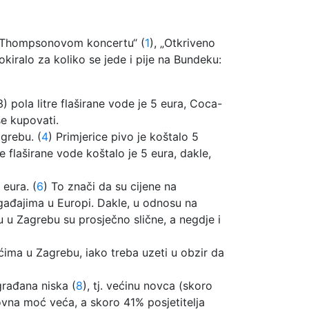
 na Thompsonovom koncertu“ (
1
), „Otkriveno
okiralo za koliko se jede i pije na Bundeku:
 pola litre flaširane vode je 5 eura, Coca-
še kupovati.
grebu. (
4
) Primjerice pivo je koštalo 5
tre flaširane vode koštalo je 5 eura, dakle,
 eura. (
6
) To znači da su cijene na
ađajima u Europi. Dakle, u odnosu na
 u Zagrebu su prosječno slične, a negdje i
ćima u Zagrebu, iako treba uzeti u obzir da
rađana niska (
8
), tj. većinu novca (skoro
ovna moć veća, a skoro 41% posjetitelja