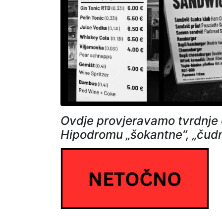
Ovdje provjeravamo tvrdnje
Hipodromu „šokantne“, „čudne“