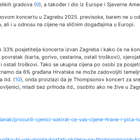
elikih gradova (
9
), a također i dio iz Europe i Sjeverne A
onovom koncertu u Zagrebu 2025. previsoke, barem ne u od
 ali i u odnosu na cijene na sličnim događajima u Europi.
 33% posjetitelja koncerta izvan Zagreba i kako će na konce
 povratak (karta, gorivo, cestarina, ostali troškovi), vjero
 i ostali troškovi. Tako se ukupna cijena po osobi za posje
znamo da 6% građana Hrvatske ne može zadovoljiti temeljn
 itd. (
10
), onda proizlazi da je Thompsonov koncert za sre
vljenici, mladi bez prihoda itd., osobito ako ne žive u Zagre
lanak/procurili-cjenici-sokirat-ce-vas-cijene-hrane-i-pi
a/koliko-bi-vas-mogla-kostati-okrjepa-na-thompsonovom-k