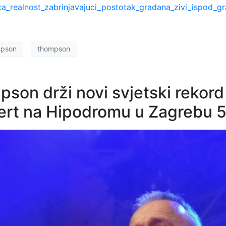
ka_realnost_zabrinjavajuci_postotak_gradana_zivi_ispod_g
mpson
thompson
son drži novi svjetski rekord
cert na Hipodromu u Zagrebu 5