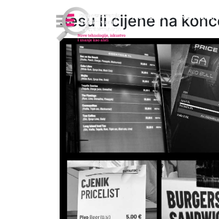
Jesu li cijene na ko
NOVOSTI
PROVJEREN