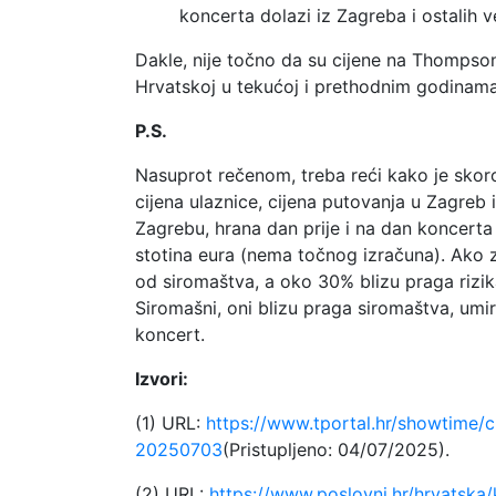
koncerta dolazi iz Zagreba i ostalih v
Dakle, nije točno da su cijene na Thomps
Hrvatskoj u tekućoj i prethodnim godinama,
P.S.
Nasuprot rečenom, treba reći kako je skoro
cijena ulaznice, cijena putovanja u Zagreb i
Zagrebu, hrana dan prije i na dan koncerta
stotina eura (nema točnog izračuna). Ako 
od siromaštva, a oko 30% blizu praga rizika
Siromašni, oni blizu praga siromaštva, umiro
koncert.
Izvori:
(1) URL:
https://www.tportal.hr/showtime/c
20250703
(Pristupljeno: 04/07/2025).
(2) URL:
https://www.poslovni.hr/hrvatsk