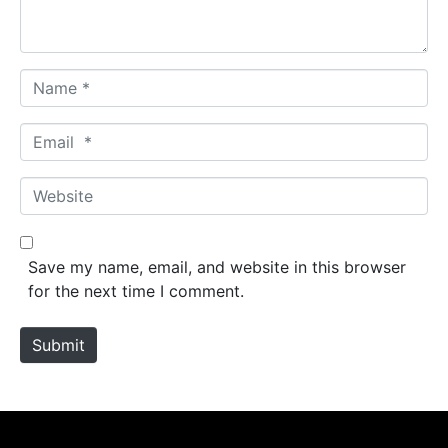
t
*
N
a
m
E
e
m
*
a
W
i
e
l
b
*
s
Save my name, email, and website in this browser
i
for the next time I comment.
t
e
Submit