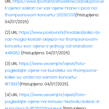
URL:
https://www.tportal.hr/showtime/clanak/procuri
li-cjenici-sokirat-ce-vas-cijene-hrane-i-pica-na-
thompsonovom-koncertu-20250703
(Pristupljeno:
04/07/2025).
(2) URL:
https://www.poslovni.hr/hrvatska/koliko-bi-
vas-mogla-kostati-okrjepa-na-thompsonovom-
koncertu-evo-cijena-s-jednog-od-standova-
4491262
(Pristupljeno: 04/07/2025).
(3) URL:
https://www.vecernji.hr/vijesti/foto-
pogledajte-cijene-na-bundeku-za-thompsona-
kolike-su-onda-na-samom-koncertu-
1873937
(Pristupljeno: 04/07/2025).
(4) URL:
https://www.vecernji.hr/vijesti/foto-
pogledajte-cijene-na-inmusic-festivalu-kokice-4-
eura-pivo-5-1871553?page=4
(Pristupljeno: