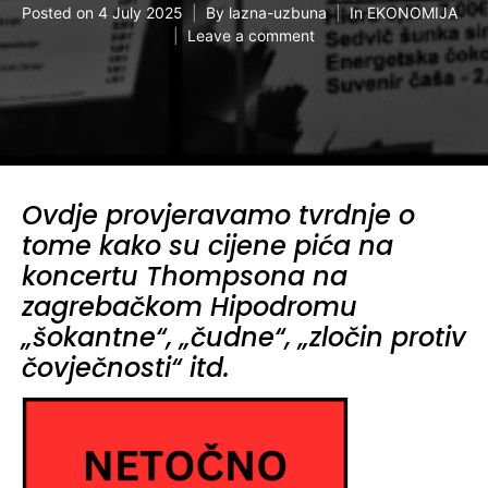
Posted on
4 July 2025
By
lazna-uzbuna
In
EKONOMIJA
Leave a comment
Ovdje provjeravamo tvrdnje o
tome kako su cijene pića na
koncertu Thompsona na
zagrebačkom Hipodromu
„šokantne“, „čudne“, „zločin protiv
čovječnosti“ itd.