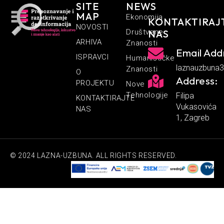
SITE
NEWS
MAP
Ekonomija
KONTAKTIRAJ
NOVOSTI
Društvene
NAS
ARHIVA
Znanosti
Email Add
ISPRAVCI
Humanističke
laznauzbuna
Znanosti
O
Address:
PROJEKTU
Nove
Tehnologije
Filipa
KONTAKTIRAJTE
Vukasovića
NAS
1, Zagreb
© 2024 LAZNA-UZBUNA. ALL RIGHTS RESERVED.