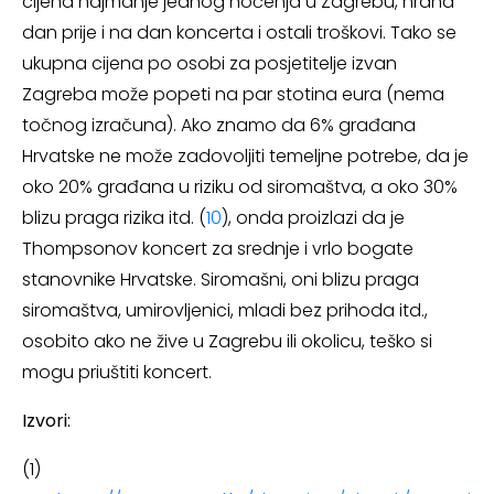
cijena najmanje jednog noćenja u Zagrebu, hrana
dan prije i na dan koncerta i ostali troškovi. Tako se
ukupna cijena po osobi za posjetitelje izvan
Zagreba može popeti na par stotina eura (nema
točnog izračuna). Ako znamo da 6% građana
Hrvatske ne može zadovoljiti temeljne potrebe, da je
oko 20% građana u riziku od siromaštva, a oko 30%
blizu praga rizika itd. (
10
), onda proizlazi da je
Thompsonov koncert za srednje i vrlo bogate
stanovnike Hrvatske. Siromašni, oni blizu praga
siromaštva, umirovljenici, mladi bez prihoda itd.,
osobito ako ne žive u Zagrebu ili okolicu, teško si
mogu priuštiti koncert.
Izvori:
(1)