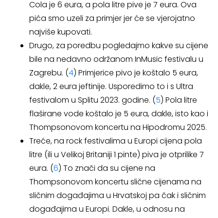
Cola je 6 eura, a pola litre pive je 7 eura. Ova
pića smo uzeli za primjer jer će se vjerojatno
najviše kupovati.
Drugo, za poredbu pogledajmo kakve su cijene
bile na nedavno održanom InMusic festivalu u
Zagrebu. (
4
) Primjerice pivo je koštalo 5 eura,
dakle, 2 eura jeftinije. Usporedimo to i s Ultra
festivalom u Splitu 2023. godine. (
5
) Pola litre
flaširane vode koštalo je 5 eura, dakle, isto kao i
Thompsonovom koncertu na Hipodromu 2025.
Treće, na rock festivalima u Europi cijena pola
litre (ili u Velikoj Britaniji 1 pinte) piva je otprilike 7
eura. (
6
) To znači da su cijene na
Thompsonovom koncertu slične cijenama na
sličnim događajima u Hrvatskoj pa čak i sličnim
događajima u Europi. Dakle, u odnosu na