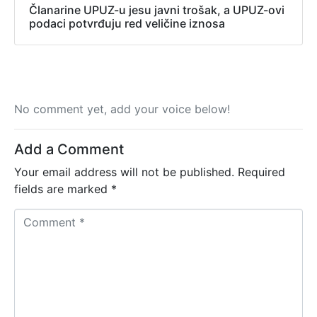
Članarine UPUZ-u jesu javni trošak, a UPUZ-ovi
podaci potvrđuju red veličine iznosa
No comment yet, add your voice below!
Add a Comment
Your email address will not be published.
Required
fields are marked
*
C
o
m
m
e
n