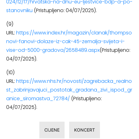
024/12/17/hrvatska-na-dnu-eu-ljestvice-bdp-a-po-
stanovniku
(Pristupljeno: 04/07/2025).
(9)
URL:
https://www.index.hr/magazin/clanak/thompso
novi-fanovi-dolaze-iz-cak-45-zemalja-svijeta-i-
vise-od-5000-gradova/2658489.aspx
(Pristupljeno:
04/07/2025).
(10)
URL:
https://www.nhs.hr/novosti/zagrebacka_realno
st_zabrinjavajuci_postotak_gradana_zivi_ispod_gr
anice_siromastva_72784/
(Pristupljeno:
04/07/2025).
CIJENE
KONCERT