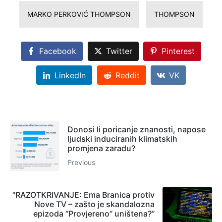
MARKO PERKOVIĆ THOMPSON
THOMPSON
Facebook
Twitter
Pinterest
LinkedIn
Reddit
VK
Donosi li poricanje znanosti, napose
ljudski induciranih klimatskih
promjena zaradu?
Previous
“RAZOTKRIVANJE: Ema Branica protiv
Nove TV – zašto je skandalozna
epizoda “Provjereno” uništena?”