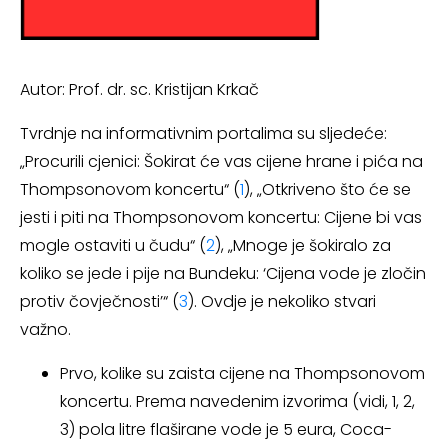
Autor: Prof. dr. sc. Kristijan Krkač
Tvrdnje na informativnim portalima su sljedeće:
„Procurili cjenici: Šokirat će vas cijene hrane i pića na
Thompsonovom koncertu“ (
1
), „Otkriveno što će se
jesti i piti na Thompsonovom koncertu: Cijene bi vas
mogle ostaviti u čudu“ (
2
), „Mnoge je šokiralo za
koliko se jede i pije na Bundeku: ‘Cijena vode je zločin
protiv čovječnosti’“ (
3
). Ovdje je nekoliko stvari
važno.
Prvo, kolike su zaista cijene na Thompsonovom
koncertu. Prema navedenim izvorima (vidi, 1, 2,
3) pola litre flaširane vode je 5 eura, Coca-