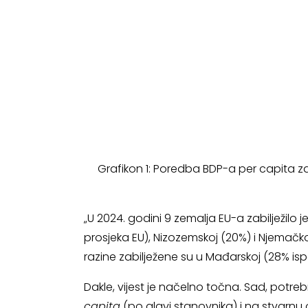
Grafikon 1: Poredba BDP-a per capita za 
„U 2024. godini 9 zemalja EU-a zabilježilo
prosjeka EU), Nizozemskoj (20%) i Njemačko
razine zabilježene su u Mađarskoj (28% ispod
Dakle, vijest je načelno točna. Sad, potre
capita
(po glavi stanovnika) i na stvarn