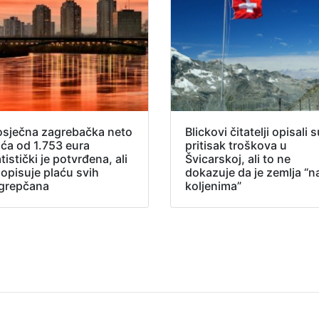
osječna zagrebačka neto
Blickovi čitatelji opisali 
aća od 1.753 eura
pritisak troškova u
tistički je potvrđena, ali
Švicarskoj, ali to ne
 opisuje plaću svih
dokazuje da je zemlja “n
grepčana
koljenima”