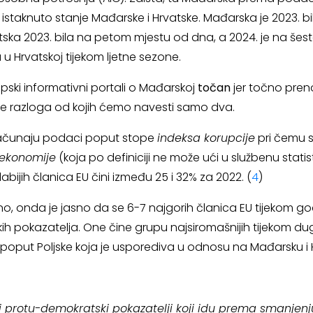
staknuto stanje Mađarske i Hrvatske. Mađarska je 2023. bila 
ska 2023. bila na petom mjestu od dna, a 2024. je na šest
 u Hrvatskoj tijekom ljetne sezone.
pski informativni portali o Mađarskoj
točan
jer točno preno
o je razloga od kojih ćemo navesti samo dva.
računaju podaci poput stope
indeksa korupcije
pri čemu 
 ekonomije
(koja po definiciji ne može ući u službenu statist
abijih članica EU čini između 25 i 32% za 2022. (
4
)
, onda je jasno da se 6-7 najgorih članica EU tijekom god
 pokazatelja. One čine grupu najsiromašnijih tijekom dugih
(poput Poljske koja je usporediva u odnosu na Mađarsku i 
protu-demokratski pokazatelji koji idu prema smanjenju