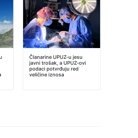
su
Članarine UPUZ-u jesu
javni trošak, a UPUZ-ovi
podaci potvrđuju red
a
veličine iznosa