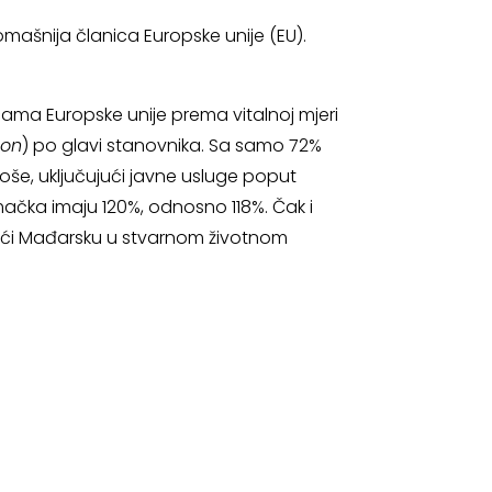
omašnija članica Europske unije (EU).
ama Europske unije prema vitalnoj mjeri
ion
) po glavi stanovnika. Sa samo 72%
oše, uključujući javne usluge poput
emačka imaju 120%, odnosno 118%. Čak i
ižući Mađarsku u stvarnom životnom