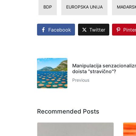
BDP
EUROPSKA UNIJA
MAĐARS
Facebook
Twitter
Pinte
Manipulacija senzacionaliz
doista "stravično"?
Previous
Recommended Posts