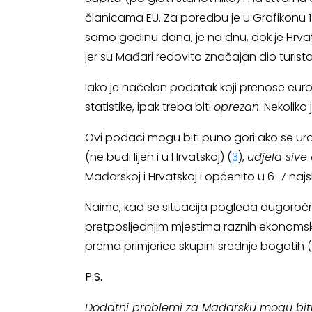
članicama EU. Za poredbu je u Grafikonu 1 i
samo godinu dana, je na dnu, dok je Hrvat
jer su Mađari redovito značajan dio turista
Iako je načelan podatak koji prenose euro
statistike, ipak treba biti
oprezan
. Nekolik
Ovi podaci mogu biti puno gori ako se u
(ne budi lijen i u Hrvatskoj) (
3
),
udjela sive
Mađarskoj i Hrvatskoj i općenito u 6-7 najsl
Naime, kad se situacija pogleda dugoročno
pretposljednjim mjestima raznih ekonomskih
prema primjerice skupini srednje bogatih 
P.S.
Dodatni problemi za Mađarsku mogu biti 