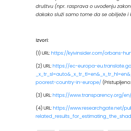
društvu (npr. rasprava o uvođenju zakon
dakako služi samo tome da se obilježe i ka
Izvori:
(1) URL:
https://kyivinsider.com/orbans-hu
(2) URL:
https://ec-europa-eu.translate
_x_tr_sl=auto&_x_tr_tl=en&_x_tr_hl=en
poorest-country-in-europe/
(Pristupljeno
(3) URL:
https://www.transparency.org/en
(4) URL:
https://www.researchgate.net/p
related_results_for_estimating_the_s