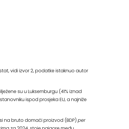
tat, vidi izvor 2, podatke istaknuo autor
abilježene su u Luksemburgu (41% iznad
 stanovniku ispod prosjeka EU, a najniže
dnosi na bruto domaći proizvod (BDP)
per
cima za 2024. stoje najgore među