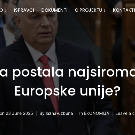
O ↓
ISPRAVCI
DOKUMENTI
O PROJEKTU ↓
KONTAKTI
ka postala najsiroma
Europske unije?
 on
23 June 2025
By
lazna-uzbuna
In
EKONOMIJA
Leave a 