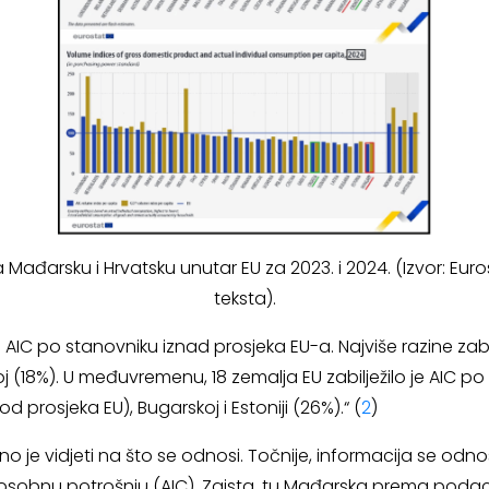
Mađarsku i Hrvatsku unutar EU za 2023. i 2024. (Izvor: Euros
teksta).
 je AIC po stanovniku iznad prosjeka EU-a. Najviše razine z
j (18%). U međuvremenu, 18 zemalja EU zabilježilo je AIC po
 prosjeka EU), Bugarskoj i Estoniji (26%).“ (
2
)
bno je vidjeti na što se odnosi. Točnije, informacija se o
u osobnu potrošnju (AIC). Zaista, tu Mađarska prema poda