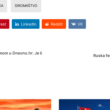
KA
SIROMAŠTVO
rest
LinkedIn
Reddit
VK
mom u Dnevno.hr: Je li
Ruska fed