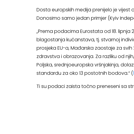
Dosta europskih medija prenijelo je vijest
Donosimo samo jedan primjer (Kyiv Indep
„Prema podacima Eurostata od 18. lipnja 
blagostanja kućanstava, tj. stvarnoj indivi
prosjeka EU-a, Mađarska zaostaje za svih 
zdravstva i obrazovanja. Za razliku od nji
Poljska, srednjoeuropska vršnjakinja, dol
standardu za oko 13 postotnih bodova.“ (
Ti su podaci zaista točno preneseni sa str