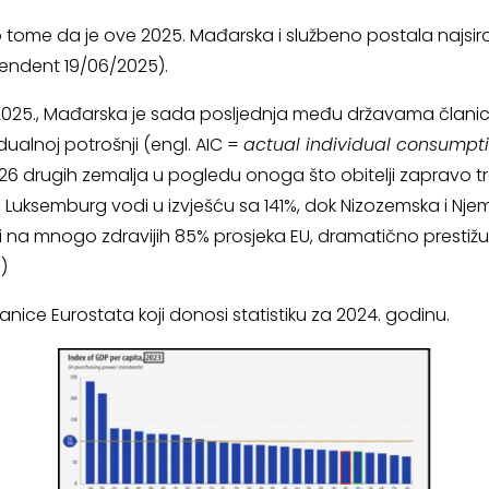
 o tome da je ove 2025. Mađarska i službeno postala najsir
endent 19/06/2025).
2025., Mađarska je sada posljednja među državama članic
dualnoj potrošnji (engl. AIC =
actual individual consumpt
26 drugih zemalja u pogledu onoga što obitelji zapravo tr
h, Luksemburg vodi u izvješću sa 141%, dok Nizozemska i Nj
azi na mnogo zdravijih 85% prosjeka EU, dramatično prest
1
)
anice Eurostata koji donosi statistiku za 2024. godinu.