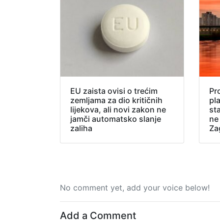
EU zaista ovisi o trećim
Pr
zemljama za dio kritičnih
pl
lijekova, ali novi zakon ne
sta
jamči automatsko slanje
ne
zaliha
Za
No comment yet, add your voice below!
Add a Comment