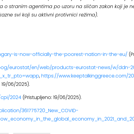
a o stranim agentima po uzoru na sličan zakon koji je n
zne svi koji su aktivni protivnici režima).
ngary-is-now-officially-the-poorest-nation-in-the-eu/
(P
.goog/eurostat/en/web/products-eurostat-news/w/ddn-2
&_x_tr_pto=wapp
,
https://www.keeptalkinggreece.com/2
: 19/06/2025).
/cpi/2024
(Pristupljeno: 19/06/2025).
ublication/361775720_New_COVID-
hadow_economy_in_the_global_economy_in_2021_and_20