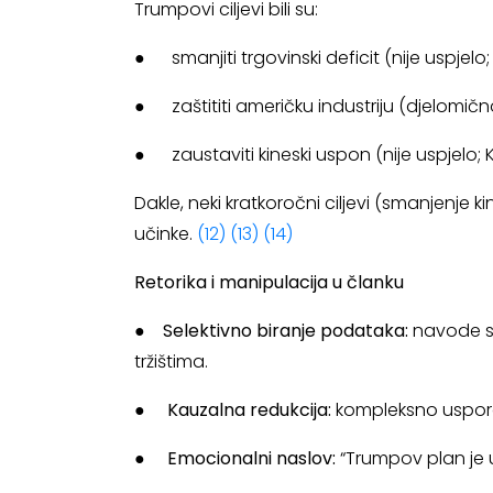
Trumpovi ciljevi bili su:
● smanjiti trgovinski deficit (nije uspjelo;
● zaštititi američku industriju (djelomično
● zaustaviti kineski uspon (nije uspjelo; Kin
Dakle, neki kratkoročni ciljevi (smanjenje 
učinke.
(12)
(13)
(14)
Retorika i manipulacija u članku
●
Selektivno biranje podataka:
navode se
tržištima.
●
Kauzalna redukcija:
kompleksno uspora
●
Emocionalni naslov:
“Trumpov plan je u