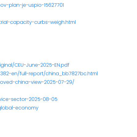
pov-plan-je-uspio-15627701
ial-capacity-curbs-weigh.html
ginal/CEU-June-2025-EN.pdf
382-en/full-report/china_bb7827bc.html
proved-china-view-2025-07-29/
rvice-sector-2025-08-05
-global-economy