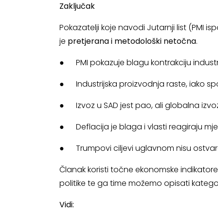
Zaključak
Pokazatelji koje navodi Jutarnji list (PMI i
je
pretjerana i metodološki netočna
.
● PMI pokazuje blagu kontrakciju industri
● Industrijska proizvodnja raste, iako spo
● Izvoz u SAD jest pao, ali globalna izvozna
● Deflacija je blaga i vlasti reagiraju mj
● Trumpovi ciljevi uglavnom nisu ostvareni
Članak koristi točne ekonomske indikatore,
politike te ga time možemo opisati kategor
Vidi: