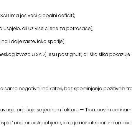
 SAD ima još veći globalni deficit);
 uspjelo, ali uz više cijene za potrošače);
a i dalje raste, iako sporije).
kineskog izvoza u SAD) jesu postignuti, ali šira slika pokazu
 samo negativni indikatori, bez spominjanja pozitivnih tr
vanje pripisuje se jednom faktoru — Trumpovim carinam
spio” nosi prizvuk pobjede, iako je učinak sporan i ambiv