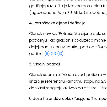
godišnjoj razini. To je izravna posljedica t
(jugozapadna Azija, EU, Afrika) istodobno 
4. Potrošačke cijene i deflacija
Članak navodi: “Potrošačke cijene pale su 
potražnju: kad građani i poduzeća manje t
daljnji pad cijena. Međutim, pad od –0,4 % j
godine.
(8)
(9)
(10)
5. Vladini poticaji
Članak spominje: “Vlada uvodi poticaje 
snizila je referentnu kamatnu stopu na 2,35
da vlasti reagiraju aktivno na pritiske — 
6. Jesu li trendovi dokaz “uspjeha Trump