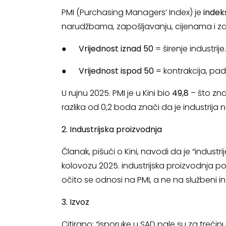
PMI (Purchasing Managers’ Index) je
inde
narudžbama, zapošljavanju, cijenama i z
●
Vrijednost iznad 50
= širenje industrije.
●
Vrijednost ispod 50
= kontrakcija, pad 
U rujnu 2025. PMI je u Kini bio
49,8
– što zna
razlika od 0,2 boda znači da je industrija 
2. Industrijska proizvodnja
Članak, pišući o Kini, navodi da je “indust
kolovozu 2025. industrijska proizvodnja pora
očito se odnosi na PMI, a ne na službeni in
3. Izvoz
Citirano: “isporuke u SAD pale su za treći