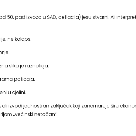
spod 50, pad izvoza u SAD, deflacija) jesu stvarni. Ali interp
je, ne kolaps.
rije.
 slika je raznolikija.
erama poticaja.
 u cjelini.
 ali izvodi jednostran zaključak koji zanemaruje širu ekon
ijom ,,većinski netočan”.