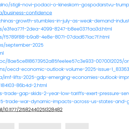
tualno/stigli-novi-podaci-o-kineskom-gospodarstvu-trum
a/business-confidence
hinas-growth-stumbles-in-july-as-weak-demand-industr
tics/e3fea77f-2dea-4099-8247-b8ee037faa3d.html
tics/f5789f88-b9a8-4e8e-8071-07dad671ac7f.html
ons/september-2025
ml
/doc/8ae5ce818673952a85fee1ee57c3e933-0070012025/ori
ons/oecd-economic-outlook-volume-2025-issue-1_83363
na/imf-lifts-2025-gdp-emerging-economies-outlook-im
184103-86b4d-2.html
s-trade-gap-skids-2-year-low-tariffs-exert-pressure-se
025-trade-war-dynamic-impacts-across-us-states-and
ll/10.1177/21582440251328482