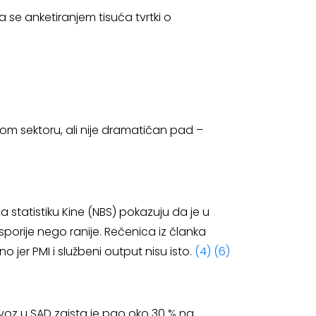
una se anketiranjem tisuća tvrtki o
kom sektoru, ali nije dramatičan pad –
a statistiku Kine (NBS) pokazuju da je u
 sporije nego ranije. Rečenica iz članka
 jer PMI i službeni output nisu isto.
(4)
(6)
zvoz u SAD zaista je pao oko 30 % na