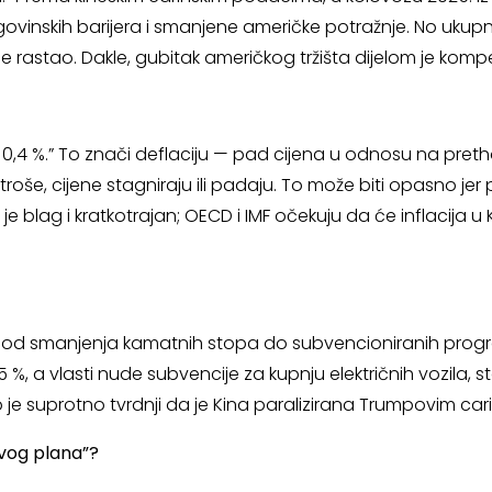
rgovinskih barijera i smanjene američke potražnje. No ukupni
je rastao. Dakle, gubitak američkog tržišta dijelom je kompe
0,4 %.” To znači deflaciju — pad cijena u odnosu na pretho
roše, cijene stagniraju ili padaju. To može biti opasno je
e blag i kratkotrajan; OECD i IMF očekuju da će inflacija u K
— od smanjenja kamatnih stopa do subvencioniranih progr
 %, a vlasti nude subvencije za kupnju električnih vozila, 
što je suprotno tvrdnji da je Kina paralizirana Trumpovim c
ovog plana”?