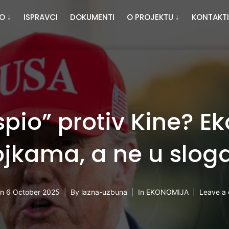
O ↓
ISPRAVCI
DOKUMENTI
O PROJEKTU ↓
KONTAKTI
pio” protiv Kine? E
ojkama, a ne u slog
on
6 October 2025
By
lazna-uzbuna
In
EKONOMIJA
Leave a