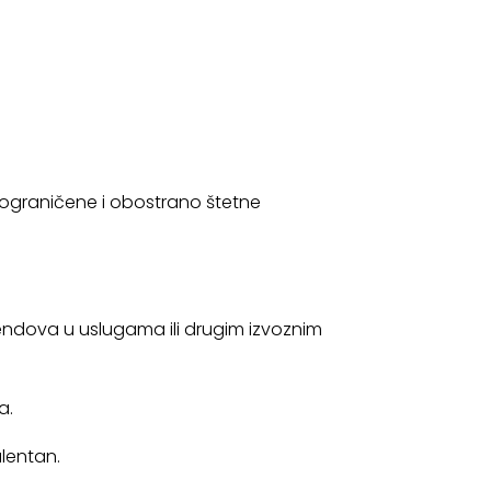
je ograničene i obostrano štetne
endova u uslugama ili drugim izvoznim
a.
alentan.