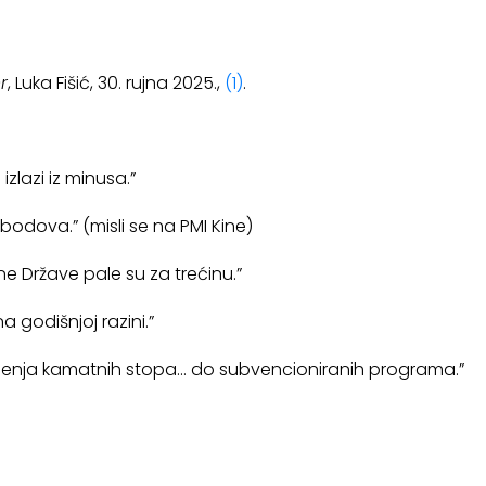
r
, Luka Fišić, 30. rujna 2025.,
(1)
.
zlazi iz minusa.”
bodova.” (misli se na PMI Kine)
e Države pale su za trećinu.”
 godišnjoj razini.”
enja kamatnih stopa… do subvencioniranih programa.”