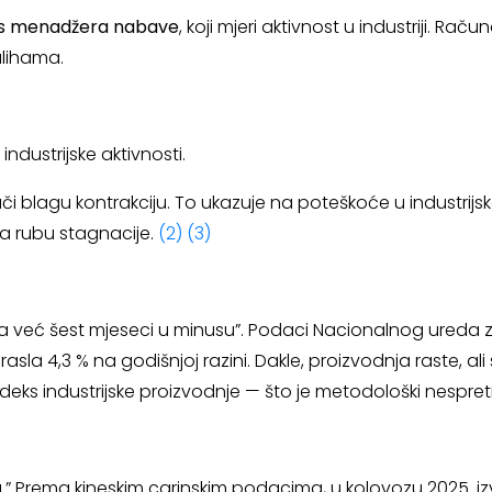
ks menadžera nabave
, koji mjeri aktivnost u industriji. Rač
alihama.
industrijske aktivnosti.
či blagu kontrakciju. To ukazuje na poteškoće u industrijs
na rubu stagnacije.
(2)
(3)
rija već šest mjeseci u minusu”. Podaci Nacionalnog ureda z
sla 4,3 % na godišnjoj razini. Dakle, proizvodnja raste, ali
deks industrijske proizvodnje — što je metodološki nespretno
nu.” Prema kineskim carinskim podacima, u kolovozu 2025. i