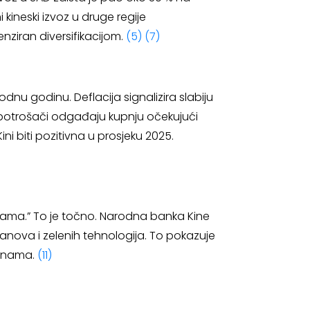
 kineski izvoz u druge regije
nziran diversifikacijom.
(5)
(7)
dnu godinu. Deflacija signalizira slabiju
r potrošači odgađaju kupnju očekujući
ini biti pozitivna u prosjeku 2025.
ama.” To je točno. Narodna banka Kine
stanova i zelenih tehnologija. To pokazuje
arinama.
(11)