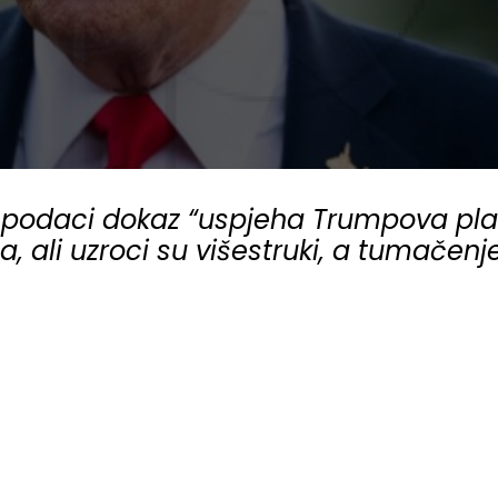
ovi podaci dokaz “uspjeha Trumpova pla
ća, ali uzroci su višestruki, a tumačen