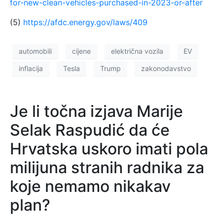
for-new-clean-vehicles-purchased-in-2023-or-after
(5)
https://afdc.energy.gov/laws/409
automobili
cijene
električna vozila
EV
inflacija
Tesla
Trump
zakonodavstvo
Je li točna izjava Marije
Selak Raspudić da će
Hrvatska uskoro imati pola
milijuna stranih radnika za
koje nemamo nikakav
plan?