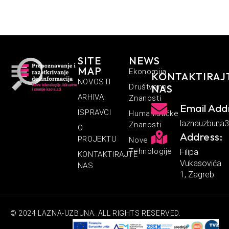
SITE
NEWS
MAP
Ekonomija
KONTAKTIRAJ
NOVOSTI
Društvene
NAS
ARHIVA
Znanosti
Email Add
ISPRAVCI
Humanističke
laznauzbuna
Znanosti
O
Address:
PROJEKTU
Nove
Tehnologije
Filipa
KONTAKTIRAJTE
Vukasovića
NAS
1, Zagreb
© 2024 LAZNA-UZBUNA. ALL RIGHTS RESERVED.