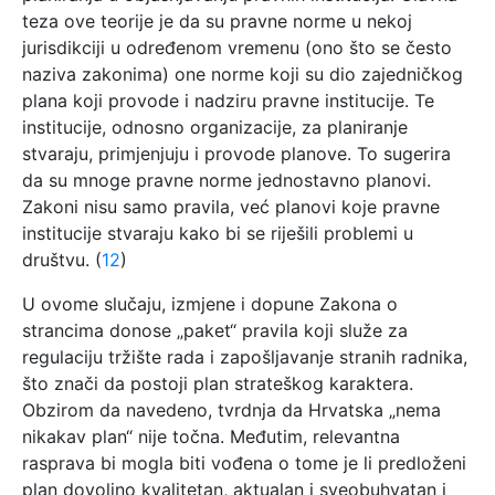
teza ove teorije je da su pravne norme u nekoj
jurisdikciji u određenom vremenu (ono što se često
naziva zakonima) one norme koji su dio zajedničkog
plana koji provode i nadziru pravne institucije. Te
institucije, odnosno organizacije, za planiranje
stvaraju, primjenjuju i provode planove. To sugerira
da su mnoge pravne norme jednostavno planovi.
Zakoni nisu samo pravila, već planovi koje pravne
institucije stvaraju kako bi se riješili problemi u
društvu. (
12
)
U ovome slučaju, izmjene i dopune Zakona o
strancima donose „paket“ pravila koji služe za
regulaciju tržište rada i zapošljavanje stranih radnika,
što znači da postoji plan strateškog karaktera.
Obzirom da navedeno, tvrdnja da Hrvatska „nema
nikakav plan“ nije točna. Međutim, relevantna
rasprava bi mogla biti vođena o tome je li predloženi
plan dovoljno kvalitetan, aktualan i sveobuhvatan i