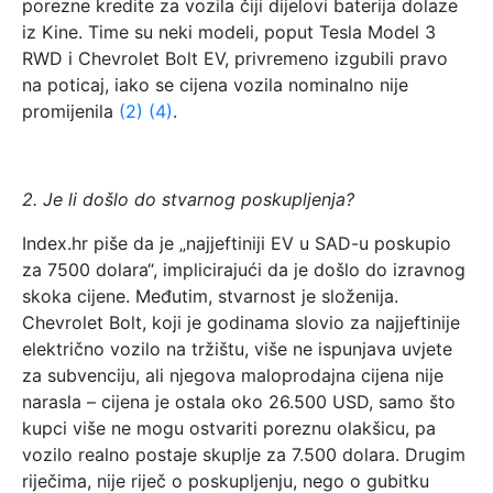
porezne kredite za vozila čiji dijelovi baterija dolaze
iz Kine. Time su neki modeli, poput Tesla Model 3
RWD i Chevrolet Bolt EV, privremeno izgubili pravo
na poticaj, iako se cijena vozila nominalno nije
promijenila
(2)
(4)
.
2. Je li došlo do stvarnog poskupljenja?
Index.hr piše da je „najjeftiniji EV u SAD-u poskupio
za 7500 dolara“, implicirajući da je došlo do izravnog
skoka cijene. Međutim, stvarnost je složenija.
Chevrolet Bolt, koji je godinama slovio za najjeftinije
električno vozilo na tržištu, više ne ispunjava uvjete
za subvenciju, ali njegova maloprodajna cijena nije
narasla – cijena je ostala oko 26.500 USD, samo što
kupci više ne mogu ostvariti poreznu olakšicu, pa
vozilo realno postaje skuplje za 7.500 dolara. Drugim
riječima, nije riječ o poskupljenju, nego o gubitku