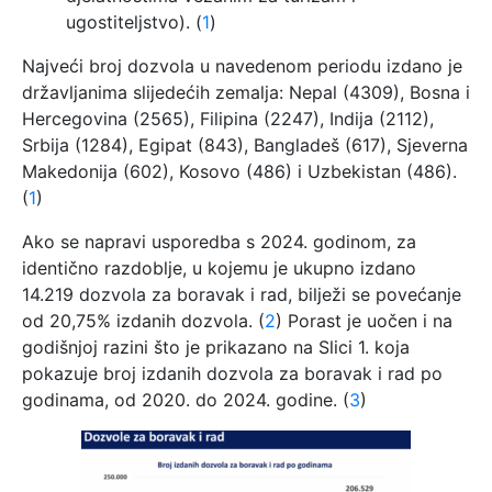
ugostiteljstvo). (
1
)
Najveći broj dozvola u navedenom periodu izdano je
državljanima slijedećih zemalja: Nepal (4309), Bosna i
Hercegovina (2565), Filipina (2247), Indija (2112),
Srbija (1284), Egipat (843), Bangladeš (617), Sjeverna
Makedonija (602), Kosovo (486) i Uzbekistan (486).
(
1
)
Ako se napravi usporedba s 2024. godinom, za
identično razdoblje, u kojemu je ukupno izdano
14.219 dozvola za boravak i rad, bilježi se povećanje
od 20,75% izdanih dozvola. (
2
) Porast je uočen i na
godišnjoj razini što je prikazano na Slici 1. koja
pokazuje broj izdanih dozvola za boravak i rad po
godinama, od 2020. do 2024. godine. (
3
)