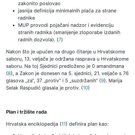
zakonito poslovao
jasnija definicija minimalnih plaća za strane
radnike
MUP provodi pojačani nadzor i evidenciju
stranih radnika (smanjenje zloporabe izdanih
radnih dozvola). (
7
)
Nakon što je upućen na drugo čitanje u Hrvatskome
saboru, 13. veljače je održana rasprava u Hrvatskome
saboru. Na toj Sjednici predloženo je 0 amandmana
(
8
), a Zakon je donesen na 5. sjednici, 21. veljače s 76
glasova „za“, 37 „protiv“ i 5 „suzdržanih“ (
9
). Marija
Selak Raspudić glasala je protiv. (
10
)
Plan i tržište rada
Hrvatska enciklopedija (
11
) definira plan kao: