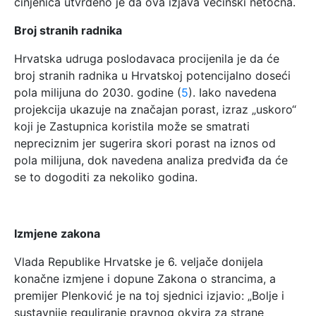
činjenica utvrđeno je da ova izjava većinski netočna.
Broj stranih radnika
Hrvatska udruga poslodavaca procijenila je da će
broj stranih radnika u Hrvatskoj potencijalno doseći
pola milijuna do 2030. godine (
5
). Iako navedena
projekcija ukazuje na značajan porast, izraz „uskoro“
koji je Zastupnica koristila može se smatrati
nepreciznim jer sugerira skori porast na iznos od
pola milijuna, dok navedena analiza predviđa da će
se to dogoditi za nekoliko godina.
Izmjene zakona
Vlada Republike Hrvatske je 6. veljače donijela
konačne izmjene i dopune Zakona o strancima, a
premijer Plenković je na toj sjednici izjavio: „Bolje i
sustavnije reguliranje pravnog okvira za strane