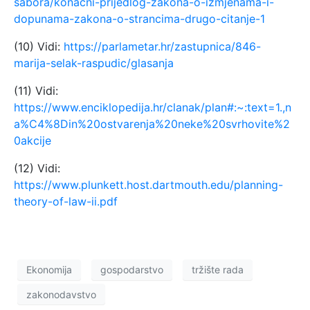
sabora/konacni-prijedlog-zakona-o-izmjenama-i-
dopunama-zakona-o-strancima-drugo-citanje-1
(10) Vidi:
https://parlametar.hr/zastupnica/846-
marija-selak-raspudic/glasanja
(11) Vidi:
https://www.enciklopedija.hr/clanak/plan#:~:text=1.,n
a%C4%8Din%20ostvarenja%20neke%20svrhovite%2
0akcije
(12) Vidi:
https://www.plunkett.host.dartmouth.edu/planning-
theory-of-law-ii.pdf
Ekonomija
gospodarstvo
tržište rada
zakonodavstvo