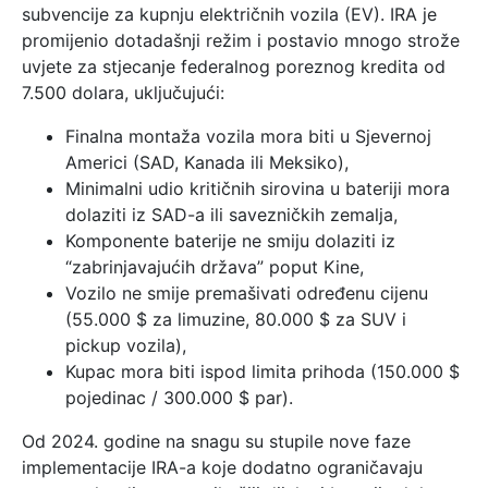
subvencije za kupnju električnih vozila (EV). IRA je
promijenio dotadašnji režim i postavio mnogo strože
uvjete za stjecanje federalnog poreznog kredita od
7.500 dolara, uključujući:
Finalna montaža vozila mora biti u Sjevernoj
Americi (SAD, Kanada ili Meksiko),
Minimalni udio kritičnih sirovina u bateriji mora
dolaziti iz SAD-a ili savezničkih zemalja,
Komponente baterije ne smiju dolaziti iz
“zabrinjavajućih država” poput Kine,
Vozilo ne smije premašivati određenu cijenu
(55.000 $ za limuzine, 80.000 $ za SUV i
pickup vozila),
Kupac mora biti ispod limita prihoda (150.000 $
pojedinac / 300.000 $ par).
Od 2024. godine na snagu su stupile nove faze
implementacije IRA-a koje dodatno ograničavaju