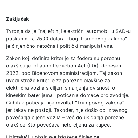
Zaključak
Tvrdnja da je “najjeftiniji električni automobil u SAD-u
poskupio za 7500 dolara zbog Trumpovog zakona”
je činjenično netočna i politički manipulativna.
Zakon koji definira kriterije za federalnu poreznu
olakšicu je Inflation Reduction Act (IRA), donesen
2022. pod Bidenovom administracijom. Taj zakon
uvodi strože kriterije za porezne olakšice za
električna vozila s ciljem smanjenja ovisnosti o
kineskim baterijama i poticanja domaće proizvodnje.
Gubitak poticaja nije rezultat “Trumpovog zakona”,
jer takav ne postoji. Također, nije došlo do izravnog
povećanja cijene vozila – već do ukidanja porezne
olakšice, što povećava neto cijenu za kupce.
Uzimajući u obzir sve izložene činjenice,