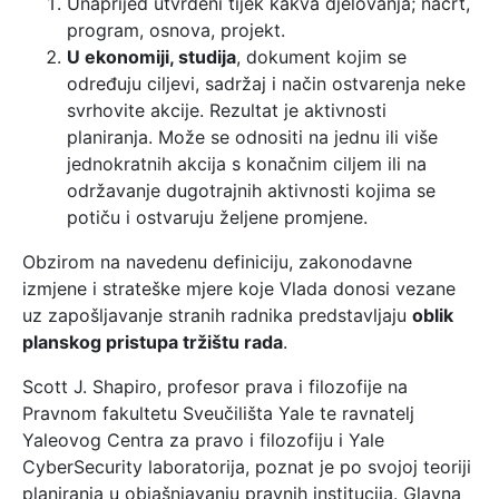
Unaprijed utvrđeni tijek kakva djelovanja; nacrt,
program, osnova, projekt.
U ekonomiji, studija
, dokument kojim se
određuju ciljevi, sadržaj i način ostvarenja neke
svrhovite akcije. Rezultat je aktivnosti
planiranja. Može se odnositi na jednu ili više
jednokratnih akcija s konačnim ciljem ili na
održavanje dugotrajnih aktivnosti kojima se
potiču i ostvaruju željene promjene.
Obzirom na navedenu definiciju, zakonodavne
izmjene i strateške mjere koje Vlada donosi vezane
uz zapošljavanje stranih radnika predstavljaju
oblik
planskog pristupa tržištu rada
.
Scott J. Shapiro, profesor prava i filozofije na
Pravnom fakultetu Sveučilišta Yale te ravnatelj
Yaleovog Centra za pravo i filozofiju i Yale
CyberSecurity laboratorija, poznat je po svojoj teoriji
planiranja u objašnjavanju pravnih institucija. Glavna