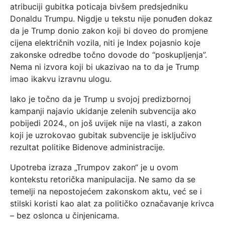
atribuciji gubitka poticaja bivšem predsjedniku
Donaldu Trumpu. Nigdje u tekstu nije ponuđen dokaz
da je Trump donio zakon koji bi doveo do promjene
cijena električnih vozila, niti je Index pojasnio koje
zakonske odredbe točno dovode do “poskupljenja”.
Nema ni izvora koji bi ukazivao na to da je Trump
imao ikakvu izravnu ulogu.
Iako je točno da je Trump u svojoj predizbornoj
kampanji najavio ukidanje zelenih subvencija ako
pobijedi 2024., on još uvijek nije na vlasti, a zakon
koji je uzrokovao gubitak subvencije je isključivo
rezultat politike Bidenove administracije.
Upotreba izraza „Trumpov zakon“ je u ovom
kontekstu retorička manipulacija. Ne samo da se
temelji na nepostojećem zakonskom aktu, već se i
stilski koristi kao alat za političko označavanje krivca
– bez oslonca u činjenicama.