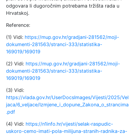
odgovara li dugoročnim potrebama tržišta rada u
Hrvatskoj.
Reference:
(1) Vidi:
https://mup.gov.hr/gradjani-281562/moji-
dokumenti-281563/stranci-333/statistika-
169019/169019
(2) Vidi:
https://mup.gov.hr/gradjani-281562/moji-
dokumenti-281563/stranci-333/statistika-
169019/169019
(3) Vidi:
https://vlada.gov.hr/UserDocsImages/Vijesti/2025/Vel
jaca/6_veljace/Izmjene_i_dopune_Zakona_o_strancima
.pdf
(4) Vidi:
https://n1info.hr/vijesti/selak-raspudic-
uskoro-cemo-imati-pola-milijuna-stranih-radnika-za-