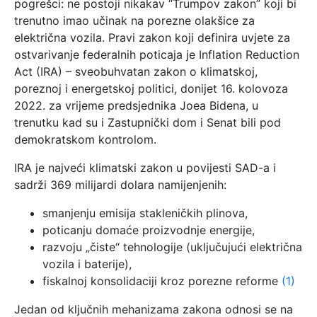
pogrešci: ne postoji nikakav “Trumpov zakon” koji bi
trenutno imao učinak na porezne olakšice za
električna vozila. Pravi zakon koji definira uvjete za
ostvarivanje federalnih poticaja je Inflation Reduction
Act (IRA) – sveobuhvatan zakon o klimatskoj,
poreznoj i energetskoj politici, donijet 16. kolovoza
2022. za vrijeme predsjednika Joea Bidena, u
trenutku kad su i Zastupnički dom i Senat bili pod
demokratskom kontrolom.
IRA je najveći klimatski zakon u povijesti SAD-a i
sadrži 369 milijardi dolara namijenjenih:
smanjenju emisija stakleničkih plinova,
poticanju domaće proizvodnje energije,
razvoju „čiste“ tehnologije (uključujući električna
vozila i baterije),
fiskalnoj konsolidaciji kroz porezne reforme
(1)
Jedan od ključnih mehanizama zakona odnosi se na