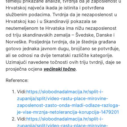
temelju prikazane analize, tvrdnja da je zaposlenost u
Hrvatskoj najveća ikada je istinita i potvrđena
službenim podacima. Tvrdnja da je nezaposlenost u
Hrvatskoj kao i u Skandinaviji pokazala se
neutemeljenom te Hrvatska ima nižu nezaposlenost
od triju skandinavskih zemalja – Švedske, Danske i
Norveške. Posljednja tvrdnja, da je štednja građana
gotovo jednaka javnom dugu, brojčano se potvrđuje,
ali se odnosi na dvije tematski različite kategorije.
Uzimajući navedene točnosti ovih triju tvrdnji, daje se
prosječna ocjena
većinski točno
.
Reference:
Vidi:
https://slobodnadalmacija.hr/split-i-
zupanija/split/video-rastu-place-mirovine-
zaposlenost-zasto-onda-mladi-odlaze-razloga-
je-vise-mrznja-netolerancija-korupcija-1479201
Vidi:
https://slobodnadalmacija.hr/split-i-
zupanija/split/video-rastu-place-mirovine-