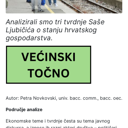
Analizirali smo tri tvrdnje Saše
Ljubičića o stanju hrvatskog
gospodarstva.
Autor: Petra Novkovski, univ. bacc. comm., bacc. oec.
Područje analize
Ekonomske teme i tvrdnje česta su tema javnog
diskursa, a iznose ih razni akteri društva – političari,