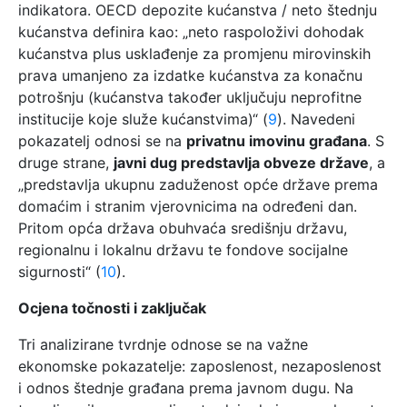
indikatora. OECD depozite kućanstva / neto štednju
kućanstva definira kao: „neto raspoloživi dohodak
kućanstva plus usklađenje za promjenu mirovinskih
prava umanjeno za izdatke kućanstva za konačnu
potrošnju (kućanstva također uključuju neprofitne
institucije koje služe kućanstvima)“ (
9
). Navedeni
pokazatelj odnosi se na
privatnu imovinu građana
. S
druge strane,
javni dug predstavlja obveze države
, a
„predstavlja ukupnu zaduženost opće države prema
domaćim i stranim vjerovnicima na određeni dan.
Pritom opća država obuhvaća središnju državu,
regionalnu i lokalnu državu te fondove socijalne
sigurnosti“ (
10
).
Ocjena točnosti i zaključak
Tri analizirane tvrdnje odnose se na važne
ekonomske pokazatelje: zaposlenost, nezaposlenost
i odnos štednje građana prema javnom dugu. Na