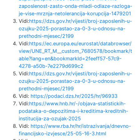
zaposlenost-zasto-onda-mladi-odlaze-razloga-
je-vise-mrznja-netolerancija-korupcija-1479201
Vidi:
https://dzs.gov.hr/vijesti/broj-zaposlenih-u-
ozujku-2025-porastao-za-0-3-u-odnosu-na-
prethodni-mjesec/2199
Vidi:
https://ec.europa.eu/eurostat/databrowser/
view/UNE_RT_M__custom_7680578/bookmark/t
able?lang=en&bookmarkId=2feeff57-57c9-
4278-a50b-7e2279d699c2
Vidi:
https://dzs.gov.hr/vijesti/broj-zaposlenih-u-
ozujku-2025-porastao-za-0-3-u-odnosu-na-
prethodni-mjesec/2199
Vidi:
https://podaci.dzs.hr/2025/hr/96933
Vidi:
https://www.hnb.hr/-/objava-statistickih-
podataka-o-depozitima-i-kreditima-kreditnih-
institucija-za-ozujak-2025
Vidi:
https://www.rba.hr/hr/istrazivanja/dnevno-
financijsko-izvjesce/25-05-16-3.html