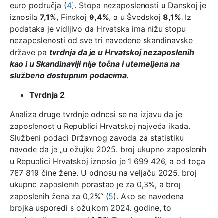
euro područja (
4
). Stopa nezaposlenosti u Danskoj je
iznosila
7,1%
, Finskoj
9,4%
, a u Švedskoj
8,1%.
Iz
podataka je vidljivo da Hrvatska ima nižu stopu
nezaposlenosti od sve tri navedene skandinavske
države pa
tvrdnja da je u Hrvatskoj nezaposlenih
kao i u Skandinaviji nije točna i utemeljena na
službeno dostupnim podacima
.
Tvrdnja 2
Analiza druge tvrdnje odnosi se na izjavu da je
zaposlenost u Republici Hrvatskoj najveća ikada.
Službeni podaci Državnog zavoda za statistiku
navode da je „u ožujku 2025. broj ukupno zaposlenih
u Republici Hrvatskoj iznosio je 1 699 426, a od toga
787 819 čine žene. U odnosu na veljaču 2025. broj
ukupno zaposlenih porastao je za 0,3%, a broj
zaposlenih žena za 0,2%“ (
5
). Ako se navedena
brojka usporedi s ožujkom 2024. godine, to