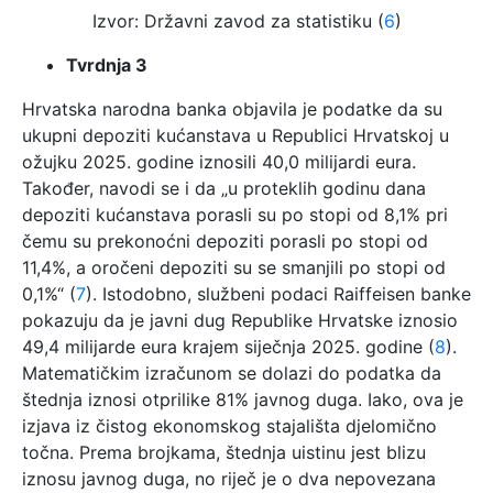
Izvor: Državni zavod za statistiku (
6
)
Tvrdnja 3
Hrvatska narodna banka objavila je podatke da su
ukupni depoziti kućanstava u Republici Hrvatskoj u
ožujku 2025. godine iznosili 40,0 milijardi eura.
Također, navodi se i da „u proteklih godinu dana
depoziti kućanstava porasli su po stopi od 8,1% pri
čemu su prekonoćni depoziti porasli po stopi od
11,4%, a oročeni depoziti su se smanjili po stopi od
0,1%“ (
7
). Istodobno, službeni podaci Raiffeisen banke
pokazuju da je javni dug Republike Hrvatske iznosio
49,4 milijarde eura krajem siječnja 2025. godine (
8
).
Matematičkim izračunom se dolazi do podatka da
štednja iznosi otprilike 81% javnog duga. Iako, ova je
izjava iz čistog ekonomskog stajališta djelomično
točna. Prema brojkama, štednja uistinu jest blizu
iznosu javnog duga, no riječ je o dva nepovezana