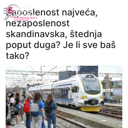
Zaposlenost najveća,
nezaposlenost
skandinavska, štednja
poput duga? Je li sve baš
tako?