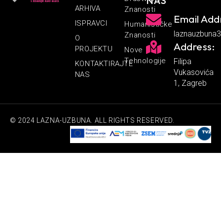
NAS
ARHIVA
Znanosti
Email Add
ISPRAVCI
Humanističke
laznauzbuna
Znanosti
O
Address:
PROJEKTU
Nove
Tehnologije
Filipa
KONTAKTIRAJTE
Vukasovića
NAS
1, Zagreb
© 2024 LAZNA-UZBUNA. ALL RIGHTS RESERVED.