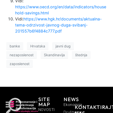
Vidi:
https://www.oecd.org/en/data/indicators/house
hold-savings.html
Vidi:
https://www.hgk.hr/documents/aktualna-
tema-odrzivost-javnog-duga-svibanj-
201557b6f4884c777.pdf
banke
Hrvatska
javni dug
nezaposlenost
Skandinavija
štednja
zaposlenost
SITE
NEWS
MAP
Ekonomija
KONTAKTIRAJ
NOVOSTI
Društvene