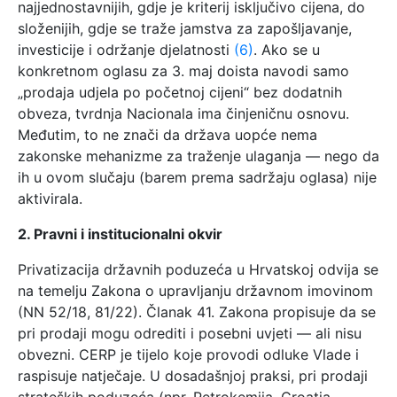
najjednostavnijih, gdje je kriterij isključivo cijena, do
složenijih, gdje se traže jamstva za zapošljavanje,
investicije i održanje djelatnosti
(6)
. Ako se u
konkretnom oglasu za 3. maj doista navodi samo
„prodaja udjela po početnoj cijeni“ bez dodatnih
obveza, tvrdnja Nacionala ima činjeničnu osnovu.
Međutim, to ne znači da država uopće nema
zakonske mehanizme za traženje ulaganja — nego da
ih u ovom slučaju (barem prema sadržaju oglasa) nije
aktivirala.
2. Pravni i institucionalni okvir
Privatizacija državnih poduzeća u Hrvatskoj odvija se
na temelju Zakona o upravljanju državnom imovinom
(NN 52/18, 81/22). Članak 41. Zakona propisuje da se
pri prodaji mogu odrediti i posebni uvjeti — ali nisu
obvezni. CERP je tijelo koje provodi odluke Vlade i
raspisuje natječaje. U dosadašnjoj praksi, pri prodaji
strateških poduzeća (npr. Petrokemija, Croatia