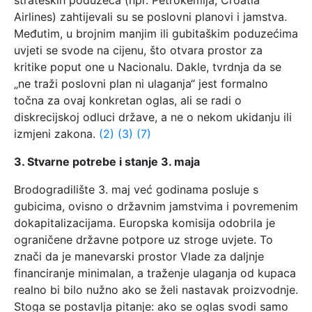
Airlines) zahtijevali su se poslovni planovi i jamstva.
Međutim, u brojnim manjim ili gubitaškim poduzećima
uvjeti se svode na cijenu, što otvara prostor za
kritike poput one u Nacionalu. Dakle, tvrdnja da se
„ne traži poslovni plan ni ulaganja“ jest formalno
točna za ovaj konkretan oglas, ali se radi o
diskrecijskoj odluci države, a ne o nekom ukidanju ili
izmjeni zakona.
(2)
(3)
(7)
3. Stvarne potrebe i stanje 3. maja
Brodogradilište 3. maj već godinama posluje s
gubicima, ovisno o državnim jamstvima i povremenim
dokapitalizacijama. Europska komisija odobrila je
ograničene državne potpore uz stroge uvjete. To
znači da je manevarski prostor Vlade za daljnje
financiranje minimalan, a traženje ulaganja od kupaca
realno bi bilo nužno ako se želi nastavak proizvodnje.
Stoga se postavlja pitanje: ako se oglas svodi samo