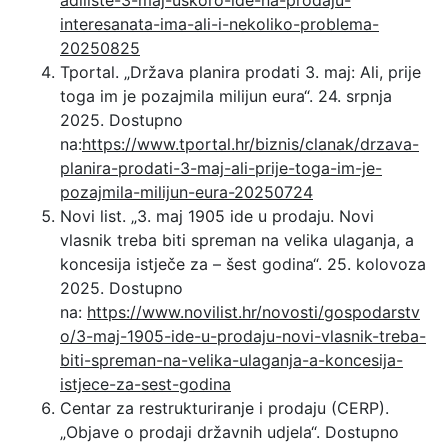
interesanata-ima-ali-i-nekoliko-problema-
20250825
Tportal. „Država planira prodati 3. maj: Ali, prije
toga im je pozajmila milijun eura“. 24. srpnja
2025. Dostupno
na:
https://www.tportal.hr/biznis/clanak/drzava-
planira-prodati-3-maj-ali-prije-toga-im-je-
pozajmila-milijun-eura-20250724
Novi list. „3. maj 1905 ide u prodaju. Novi
vlasnik treba biti spreman na velika ulaganja, a
koncesija istječe za – šest godina“. 25. kolovoza
2025. Dostupno
na:
https://www.novilist.hr/novosti/gospodarstv
o/3-maj-1905-ide-u-prodaju-novi-vlasnik-treba-
biti-spreman-na-velika-ulaganja-a-koncesija-
istjece-za-sest-godina
Centar za restrukturiranje i prodaju (CERP).
„Objave o prodaji državnih udjela“. Dostupno