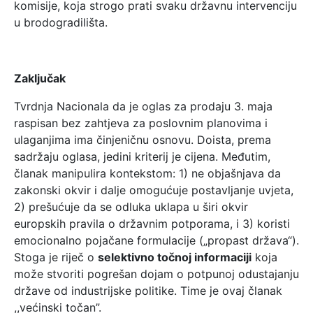
komisije, koja strogo prati svaku državnu intervenciju
u brodogradilišta.
Zaključak
Tvrdnja Nacionala da je oglas za prodaju 3. maja
raspisan bez zahtjeva za poslovnim planovima i
ulaganjima ima činjeničnu osnovu. Doista, prema
sadržaju oglasa, jedini kriterij je cijena. Međutim,
članak manipulira kontekstom: 1) ne objašnjava da
zakonski okvir i dalje omogućuje postavljanje uvjeta,
2) prešućuje da se odluka uklapa u širi okvir
europskih pravila o državnim potporama, i 3) koristi
emocionalno pojačane formulacije („propast država“).
Stoga je riječ o
selektivno točnoj informaciji
koja
može stvoriti pogrešan dojam o potpunoj odustajanju
države od industrijske politike. Time je ovaj članak
,,većinski točan”.