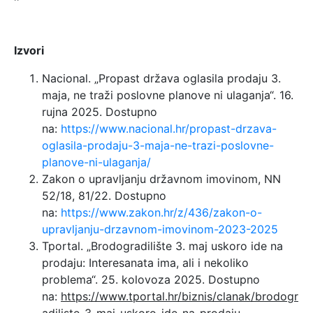
Izvori
Nacional. „Propast država oglasila prodaju 3.
maja, ne traži poslovne planove ni ulaganja“. 16.
rujna 2025. Dostupno
na:
https://www.nacional.hr/propast-drzava-
oglasila-prodaju-3-maja-ne-trazi-poslovne-
planove-ni-ulaganja/
Zakon o upravljanju državnom imovinom, NN
52/18, 81/22. Dostupno
na:
https://www.zakon.hr/z/436/zakon-o-
upravljanju-drzavnom-imovinom-2023-2025
Tportal. „Brodogradilište 3. maj uskoro ide na
prodaju: Interesanata ima, ali i nekoliko
problema“. 25. kolovoza 2025. Dostupno
na:
https://www.tportal.hr/biznis/clanak/brodogr
adiliste-3-maj-uskoro-ide-na-prodaju-