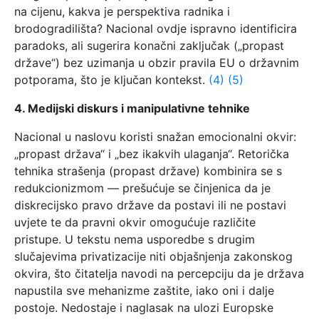
na cijenu, kakva je perspektiva radnika i
brodogradilišta? Nacional ovdje ispravno identificira
paradoks, ali sugerira konačni zaključak („propast
države“) bez uzimanja u obzir pravila EU o državnim
potporama, što je ključan kontekst.
(4)
(5)
4. Medijski diskurs i manipulativne tehnike
Nacional u naslovu koristi snažan emocionalni okvir:
„propast država“ i „bez ikakvih ulaganja“. Retorička
tehnika strašenja (propast države) kombinira se s
redukcionizmom — prešućuje se činjenica da je
diskrecijsko pravo države da postavi ili ne postavi
uvjete te da pravni okvir omogućuje različite
pristupe. U tekstu nema usporedbe s drugim
slučajevima privatizacije niti objašnjenja zakonskog
okvira, što čitatelja navodi na percepciju da je država
napustila sve mehanizme zaštite, iako oni i dalje
postoje. Nedostaje i naglasak na ulozi Europske