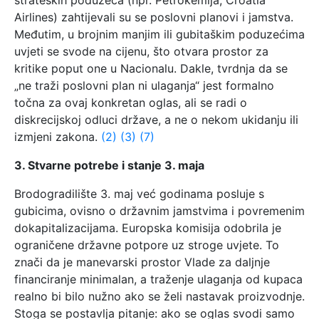
Airlines) zahtijevali su se poslovni planovi i jamstva.
Međutim, u brojnim manjim ili gubitaškim poduzećima
uvjeti se svode na cijenu, što otvara prostor za
kritike poput one u Nacionalu. Dakle, tvrdnja da se
„ne traži poslovni plan ni ulaganja“ jest formalno
točna za ovaj konkretan oglas, ali se radi o
diskrecijskoj odluci države, a ne o nekom ukidanju ili
izmjeni zakona.
(2)
(3)
(7)
3. Stvarne potrebe i stanje 3. maja
Brodogradilište 3. maj već godinama posluje s
gubicima, ovisno o državnim jamstvima i povremenim
dokapitalizacijama. Europska komisija odobrila je
ograničene državne potpore uz stroge uvjete. To
znači da je manevarski prostor Vlade za daljnje
financiranje minimalan, a traženje ulaganja od kupaca
realno bi bilo nužno ako se želi nastavak proizvodnje.
Stoga se postavlja pitanje: ako se oglas svodi samo