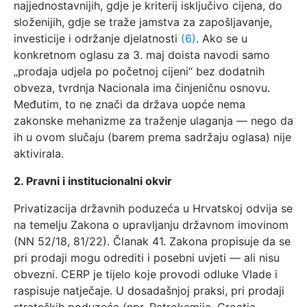
najjednostavnijih, gdje je kriterij isključivo cijena, do
složenijih, gdje se traže jamstva za zapošljavanje,
investicije i održanje djelatnosti
(6)
. Ako se u
konkretnom oglasu za 3. maj doista navodi samo
„prodaja udjela po početnoj cijeni“ bez dodatnih
obveza, tvrdnja Nacionala ima činjeničnu osnovu.
Međutim, to ne znači da država uopće nema
zakonske mehanizme za traženje ulaganja — nego da
ih u ovom slučaju (barem prema sadržaju oglasa) nije
aktivirala.
2. Pravni i institucionalni okvir
Privatizacija državnih poduzeća u Hrvatskoj odvija se
na temelju Zakona o upravljanju državnom imovinom
(NN 52/18, 81/22). Članak 41. Zakona propisuje da se
pri prodaji mogu odrediti i posebni uvjeti — ali nisu
obvezni. CERP je tijelo koje provodi odluke Vlade i
raspisuje natječaje. U dosadašnjoj praksi, pri prodaji
strateških poduzeća (npr. Petrokemija, Croatia