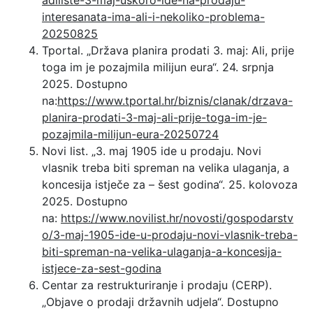
interesanata-ima-ali-i-nekoliko-problema-
20250825
Tportal. „Država planira prodati 3. maj: Ali, prije
toga im je pozajmila milijun eura“. 24. srpnja
2025. Dostupno
na:
https://www.tportal.hr/biznis/clanak/drzava-
planira-prodati-3-maj-ali-prije-toga-im-je-
pozajmila-milijun-eura-20250724
Novi list. „3. maj 1905 ide u prodaju. Novi
vlasnik treba biti spreman na velika ulaganja, a
koncesija istječe za – šest godina“. 25. kolovoza
2025. Dostupno
na:
https://www.novilist.hr/novosti/gospodarstv
o/3-maj-1905-ide-u-prodaju-novi-vlasnik-treba-
biti-spreman-na-velika-ulaganja-a-koncesija-
istjece-za-sest-godina
Centar za restrukturiranje i prodaju (CERP).
„Objave o prodaji državnih udjela“. Dostupno