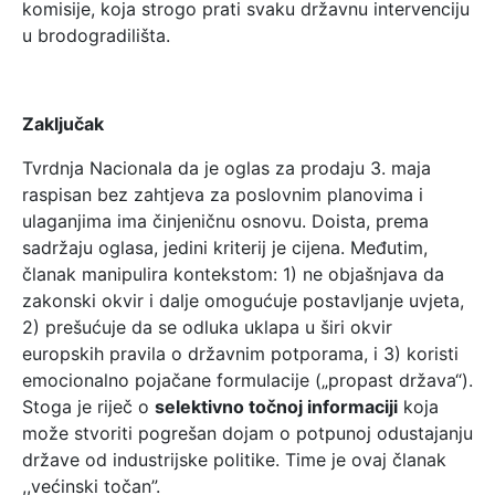
komisije, koja strogo prati svaku državnu intervenciju
u brodogradilišta.
Zaključak
Tvrdnja Nacionala da je oglas za prodaju 3. maja
raspisan bez zahtjeva za poslovnim planovima i
ulaganjima ima činjeničnu osnovu. Doista, prema
sadržaju oglasa, jedini kriterij je cijena. Međutim,
članak manipulira kontekstom: 1) ne objašnjava da
zakonski okvir i dalje omogućuje postavljanje uvjeta,
2) prešućuje da se odluka uklapa u širi okvir
europskih pravila o državnim potporama, i 3) koristi
emocionalno pojačane formulacije („propast država“).
Stoga je riječ o
selektivno točnoj informaciji
koja
može stvoriti pogrešan dojam o potpunoj odustajanju
države od industrijske politike. Time je ovaj članak
,,većinski točan”.