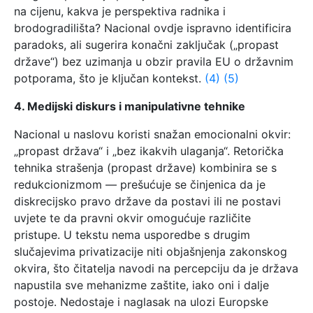
na cijenu, kakva je perspektiva radnika i
brodogradilišta? Nacional ovdje ispravno identificira
paradoks, ali sugerira konačni zaključak („propast
države“) bez uzimanja u obzir pravila EU o državnim
potporama, što je ključan kontekst.
(4)
(5)
4. Medijski diskurs i manipulativne tehnike
Nacional u naslovu koristi snažan emocionalni okvir:
„propast država“ i „bez ikakvih ulaganja“. Retorička
tehnika strašenja (propast države) kombinira se s
redukcionizmom — prešućuje se činjenica da je
diskrecijsko pravo države da postavi ili ne postavi
uvjete te da pravni okvir omogućuje različite
pristupe. U tekstu nema usporedbe s drugim
slučajevima privatizacije niti objašnjenja zakonskog
okvira, što čitatelja navodi na percepciju da je država
napustila sve mehanizme zaštite, iako oni i dalje
postoje. Nedostaje i naglasak na ulozi Europske