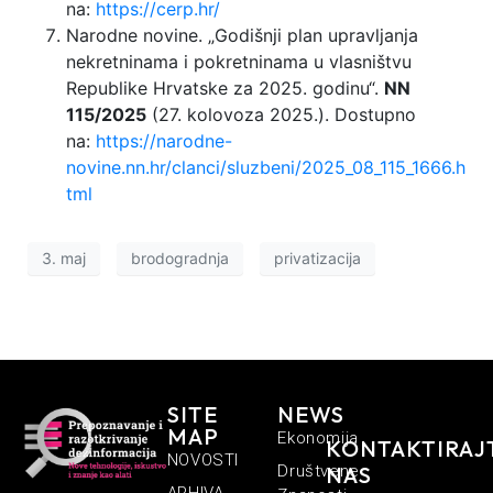
na:
https://cerp.hr/
Narodne novine. „Godišnji plan upravljanja
nekretninama i pokretninama u vlasništvu
Republike Hrvatske za 2025. godinu“.
NN
115/2025
(27. kolovoza 2025.). Dostupno
na:
https://narodne-
novine.nn.hr/clanci/sluzbeni/2025_08_115_1666.h
tml
3. maj
brodogradnja
privatizacija
SITE
NEWS
MAP
Ekonomija
KONTAKTIRAJ
NOVOSTI
Društvene
NAS
ARHIVA