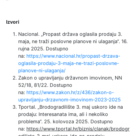
Izvori
Nacional. „Propast država oglasila prodaju 3.
maja, ne traži poslovne planove ni ulaganja“. 16.
rujna 2025. Dostupno
na:
https://www.nacional.hr/propast-drzava-
oglasila-prodaju-3-maja-ne-trazi-poslovne-
planove-ni-ulaganja/
Zakon o upravljanju državnom imovinom, NN
52/18, 81/22. Dostupno
na:
https://www.zakon.hr/z/436/zakon-o-
upravljanju-drzavnom-imovinom-2023-2025
Tportal. „Brodogradilište 3. maj uskoro ide na
prodaju: Interesanata ima, ali i nekoliko
problema“. 25. kolovoza 2025. Dostupno
na:
https://www.tportal.hr/biznis/clanak/brodogr
adiliste-3-maj-uskoro-ide-na-prodaju-