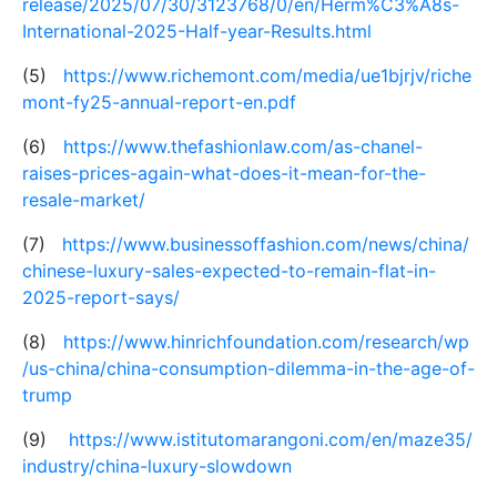
release/2025/07/30/3123768/0/en/Herm%C3%A8s-
International-2025-Half-year-Results.html
(5)
https://www.richemont.com/media/ue1bjrjv/riche
mont-fy25-annual-report-en.pdf
(6)
https://www.thefashionlaw.com/as-chanel-
raises-prices-again-what-does-it-mean-for-the-
resale-market/
(7)
https://www.businessoffashion.com/news/china/
chinese-luxury-sales-expected-to-remain-flat-in-
2025-report-says/
(8)
https://www.hinrichfoundation.com/research/wp
/us-china/china-consumption-dilemma-in-the-age-of-
trump
(9)
https://www.istitutomarangoni.com/en/maze35/
industry/china-luxury-slowdown