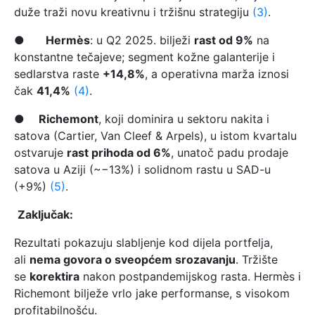
duže traži novu kreativnu i tržišnu strategiju
(3)
.
●
Hermès
: u Q2 2025. bilježi
rast od 9%
na
konstantne tečajeve; segment kožne galanterije i
sedlarstva raste
+14,8%
, a operativna marža iznosi
čak
41,4%
(4)
.
●
Richemont
, koji dominira u sektoru nakita i
satova (Cartier, Van Cleef & Arpels), u istom kvartalu
ostvaruje
rast prihoda od 6%
, unatoč padu prodaje
satova u Aziji (~−13%) i solidnom rastu u SAD-u
(+9%)
(5)
.
Zaključak:
Rezultati pokazuju slabljenje kod dijela portfelja,
ali
nema govora o sveopćem srozavanju
. Tržište
se
korektira
nakon postpandemijskog rasta. Hermès i
Richemont bilježe vrlo jake performanse, s visokom
profitabilnošću.