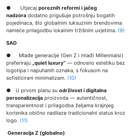
● Utjecaj
poreznih reformi i jačeg
nadzora
dodatno prigušuje potrošnju bogatih
pojedinaca, što globalnim luksuznim brendovima
nameće prilagodbu lokalnim tržišnim uvjetima.
(9)
SAD
● Mlađe generacije (Gen Z i mlađi Millennialsi)
preferiraju
„quiet luxury“
— odnosno estetiku bez
logotipa i napuhanih oznaka, s fokusom na
sofisticirani minimalizam.
(10)
● U prvom planu su
održivost i digitalna
personalizacija
proizvoda — autentičnost,
transparentnost i prilagodba željama krajnjeg
korisnika obično nadilaze tradicionalni status kroz
logo.
(11)
Generacija Z (globalno)