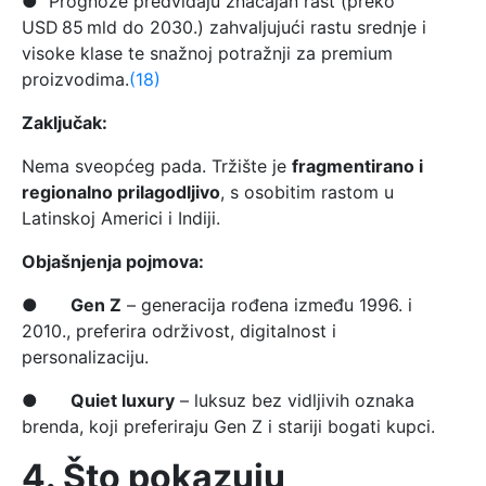
● Prognoze predviđaju značajan rast (preko
USD 85 mld do 2030.) zahvaljujući rastu srednje i
visoke klase te snažnoj potražnji za premium
proizvodima.
(18)
Zaključak:
Nema sveopćeg pada. Tržište je
fragmentirano i
regionalno prilagodljivo
, s osobitim rastom u
Latinskoj Americi i Indiji.
Objašnjenja pojmova:
●
Gen Z
– generacija rođena između 1996. i
2010., preferira održivost, digitalnost i
personalizaciju.
●
Quiet luxury
– luksuz bez vidljivih oznaka
brenda, koji preferiraju Gen Z i stariji bogati kupci.
4. Što pokazuju