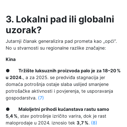
3. Lokalni pad ili globalni
uzorak?
Jutarnji članak generalizira pad prometa kao „opći“.
No u stvarnosti su regionalne razlike značajne:
Kina
●
Tržište luksuznih proizvoda palo je za 18–20 %
u 2024.
, a za 2025. se predviđa stagnacija jer
domaća potrošnja ostaje slaba uslijed smanjene
potrošačke aktivnosti i povjerenja, te usporavanja
gospodarstva.
(7)
●
Maloljetni prihodi kućanstava rastu samo
5,4 %
, stav potrošnje izričito varira, dok je rast
maloprodaje u 2024. iznosio tek
3,7 %
.
(8)