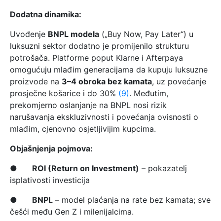
Dodatna dinamika:
Uvođenje
BNPL modela
(„Buy Now, Pay Later“) u
luksuzni sektor dodatno je promijenilo strukturu
potrošača. Platforme poput Klarne i Afterpaya
omogućuju mlađim generacijama da kupuju luksuzne
proizvode na
3–4 obroka bez kamata
, uz povećanje
prosječne košarice i do 30%
(9)
. Međutim,
prekomjerno oslanjanje na BNPL nosi rizik
narušavanja ekskluzivnosti i povećanja ovisnosti o
mlađim, cjenovno osjetljivijim kupcima.
Objašnjenja pojmova:
●
ROI (Return on Investment)
– pokazatelj
isplativosti investicija
●
BNPL
– model plaćanja na rate bez kamata; sve
češći među Gen Z i milenijalcima.