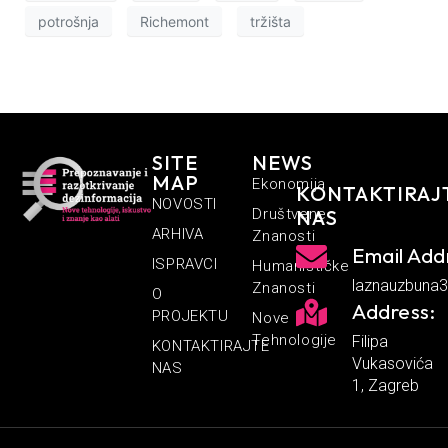
potrošnja
Richemont
tržišta
SITE
NEWS
MAP
Ekonomija
KONTAKTIRAJ
NOVOSTI
Društvene
NAS
ARHIVA
Znanosti
Email Add
ISPRAVCI
Humanističke
laznauzbuna
Znanosti
O
Address:
PROJEKTU
Nove
Tehnologije
Filipa
KONTAKTIRAJTE
Vukasovića
NAS
1, Zagreb