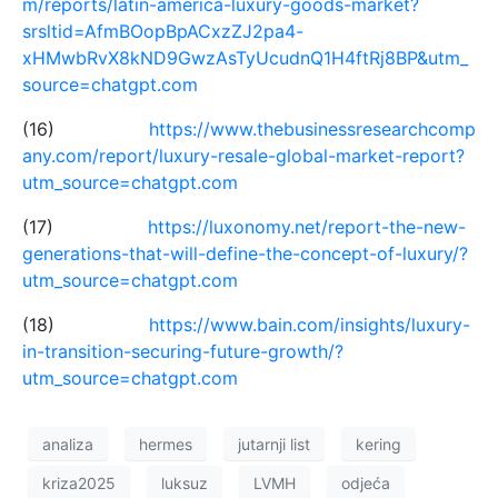
m/reports/latin-america-luxury-goods-market?
srsltid=AfmBOopBpACxzZJ2pa4-
xHMwbRvX8kND9GwzAsTyUcudnQ1H4ftRj8BP&utm_
source=chatgpt.com
(16)
https://www.thebusinessresearchcomp
any.com/report/luxury-resale-global-market-report?
utm_source=chatgpt.com
(17)
https://luxonomy.net/report-the-new-
generations-that-will-define-the-concept-of-luxury/?
utm_source=chatgpt.com
(18)
https://www.bain.com/insights/luxury-
in-transition-securing-future-growth/?
utm_source=chatgpt.com
analiza
hermes
jutarnji list
kering
kriza2025
luksuz
LVMH
odjeća