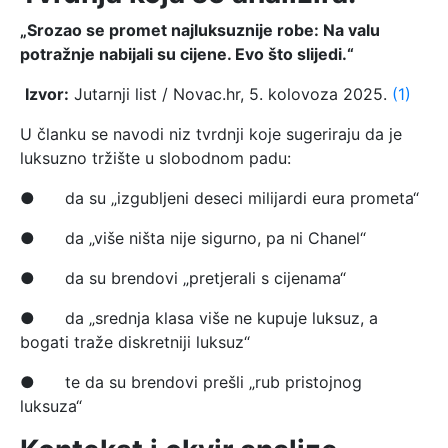
„Srozao se promet najluksuznije robe: Na valu
potražnje nabijali su cijene. Evo što slijedi.“
Izvor:
Jutarnji list / Novac.hr, 5. kolovoza 2025.
(1)
U članku se navodi niz tvrdnji koje sugeriraju da je
luksuzno tržište u slobodnom padu:
● da su „izgubljeni deseci milijardi eura prometa“
● da „više ništa nije sigurno, pa ni Chanel“
● da su brendovi „pretjerali s cijenama“
● da „srednja klasa više ne kupuje luksuz, a
bogati traže diskretniji luksuz“
● te da su brendovi prešli „rub pristojnog
luksuza“