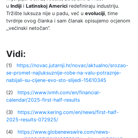
u
Indiji
i
Latinskoj Americi
redefiniraju industriju.
Tržište luksuza nije u padu, već u
evoluciji
, time
tvrdnje ovog članka i sam članak opisujemo ocjenom
,,većinski netočan”.
Vidi:
(1)
https://novac.jutarnji.hr/novac/aktualno/srozao-
se-promet-najluksuznije-robe-na-valu-potraznje-
nabijali-su-cijene-evo-sto-slijedi-15610345
(2)
https://www.lvmh.com/en/financial-
calendar/2025-first-half-results
(3)
https://www.kering.com/en/news/first-half-
2025-results-072925/
(4)
https://www.globenewswire.com/news-