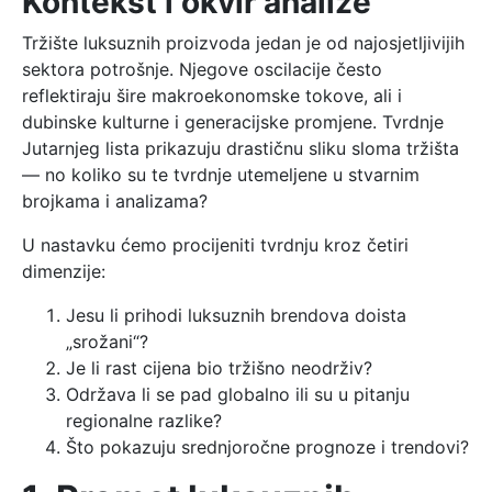
Kontekst i okvir analize
Tržište luksuznih proizvoda jedan je od najosjetljivijih
sektora potrošnje. Njegove oscilacije često
reflektiraju šire makroekonomske tokove, ali i
dubinske kulturne i generacijske promjene. Tvrdnje
Jutarnjeg lista prikazuju drastičnu sliku sloma tržišta
— no koliko su te tvrdnje utemeljene u stvarnim
brojkama i analizama?
U nastavku ćemo procijeniti tvrdnju kroz četiri
dimenzije:
Jesu li prihodi luksuznih brendova doista
„srožani“?
Je li rast cijena bio tržišno neodrživ?
Održava li se pad globalno ili su u pitanju
regionalne razlike?
Što pokazuju srednjoročne prognoze i trendovi?