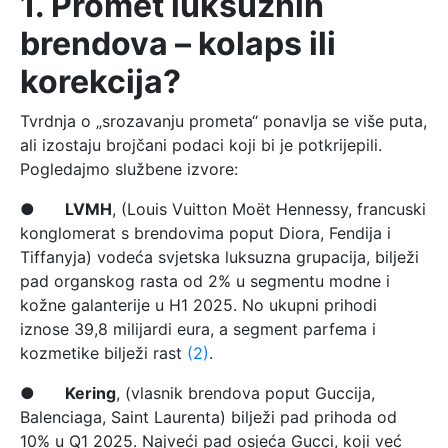
1. Promet luksuznih
brendova – kolaps ili
korekcija?
Tvrdnja o „srozavanju prometa“ ponavlja se više puta,
ali izostaju brojčani podaci koji bi je potkrijepili.
Pogledajmo službene izvore:
●
LVMH
, (Louis Vuitton Moët Hennessy, francuski
konglomerat s brendovima poput Diora, Fendija i
Tiffanyja) vodeća svjetska luksuzna grupacija, bilježi
pad organskog rasta od 2% u segmentu modne i
kožne galanterije u H1 2025. No ukupni prihodi
iznose 39,8 milijardi eura, a segment parfema i
kozmetike bilježi rast
(2)
.
●
Kering
, (vlasnik brendova poput Guccija,
Balenciaga, Saint Laurenta) bilježi pad prihoda od
10% u Q1 2025. Najveći pad osjeća Gucci, koji već