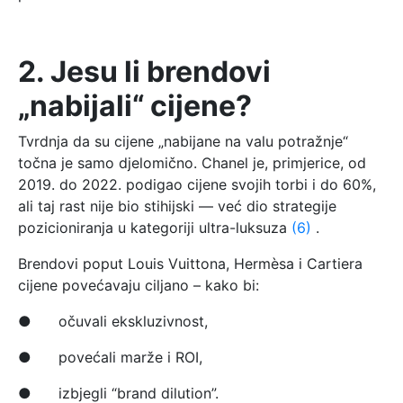
2. Jesu li brendovi
„nabijali“ cijene?
Tvrdnja da su cijene „nabijane na valu potražnje“
točna je samo djelomično. Chanel je, primjerice, od
2019. do 2022. podigao cijene svojih torbi i do 60%,
ali taj rast nije bio stihijski — već dio strategije
pozicioniranja u kategoriji ultra-luksuza
(6)
.
Brendovi poput Louis Vuittona, Hermèsa i Cartiera
cijene povećavaju ciljano – kako bi:
● očuvali ekskluzivnost,
● povećali marže i ROI,
● izbjegli “brand dilution”.