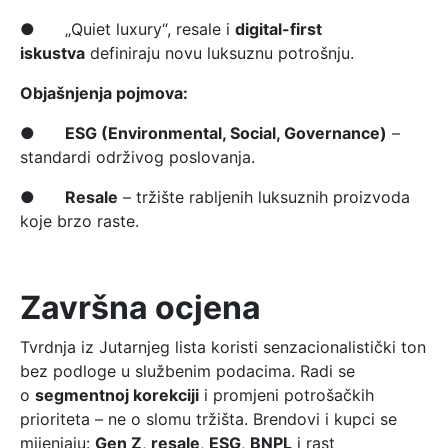
● „Quiet luxury“, resale i
digital-first
iskustva
definiraju novu luksuznu potrošnju.
Objašnjenja pojmova:
●
ESG (Environmental, Social, Governance)
–
standardi održivog poslovanja.
●
Resale
– tržište rabljenih luksuznih proizvoda
koje brzo raste.
Završna ocjena
Tvrdnja iz Jutarnjeg lista koristi senzacionalistički ton
bez podloge u službenim podacima. Radi se
o
segmentnoj korekciji
i promjeni potrošačkih
prioriteta – ne o slomu tržišta. Brendovi i kupci se
mijenjaju:
Gen Z
,
resale
,
ESG
,
BNPL
i rast