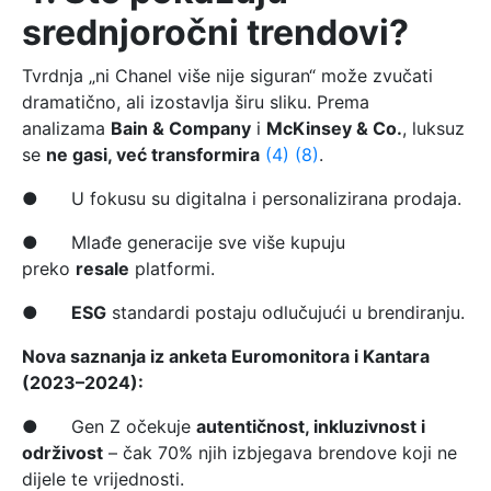
srednjoročni trendovi?
Tvrdnja „ni Chanel više nije siguran“ može zvučati
dramatično, ali izostavlja širu sliku. Prema
analizama
Bain & Company
i
McKinsey & Co.
, luksuz
se
ne gasi, već transformira
(4)
(8)
.
● U fokusu su digitalna i personalizirana prodaja.
● Mlađe generacije sve više kupuju
preko
resale
platformi.
●
ESG
standardi postaju odlučujući u brendiranju.
Nova saznanja iz anketa Euromonitora i Kantara
(2023–2024):
● Gen Z očekuje
autentičnost, inkluzivnost i
održivost
– čak 70% njih izbjegava brendove koji ne
dijele te vrijednosti.