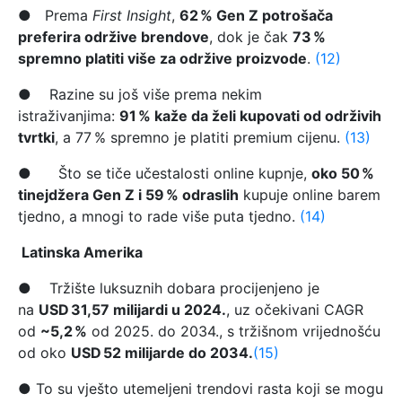
● Prema
First Insight
,
62 % Gen Z potrošača
preferira održive brendove
, dok je čak
73 %
spremno platiti više za održive proizvode
.
(12)
● Razine su još više prema nekim
istraživanjima:
91 % kaže da želi kupovati od održivih
tvrtki
, a 77 % spremno je platiti premium cijenu.
(13)
● Što se tiče učestalosti online kupnje,
oko 50 %
tinejdžera Gen Z i 59 % odraslih
kupuje online barem
tjedno, a mnogi to rade više puta tjedno.
(14)
Latinska Amerika
● Tržište luksuznih dobara procijenjeno je
na
USD 31,57 milijardi u 2024.
, uz očekivani CAGR
od
~5,2 %
od 2025. do 2034., s tržišnom vrijednošću
od oko
USD 52 milijarde do 2034.
(15)
● To su vješto utemeljeni trendovi rasta koji se mogu