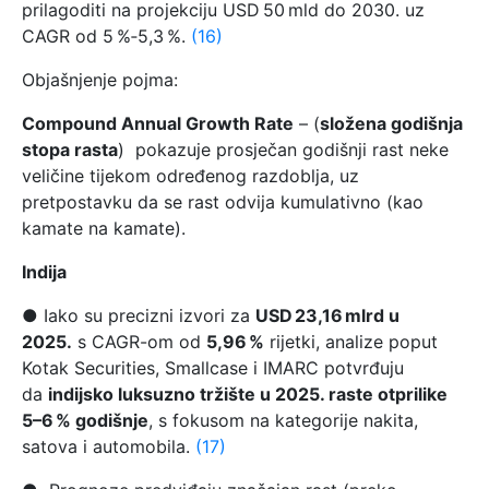
prilagoditi na projekciju USD 50 mld do 2030. uz
CAGR od 5 %‑5,3 %.
(16)
Objašnjenje pojma:
Compound Annual Growth Rate
– (
složena godišnja
stopa rasta
) pokazuje prosječan godišnji rast neke
veličine tijekom određenog razdoblja, uz
pretpostavku da se rast odvija kumulativno (kao
kamate na kamate).
Indija
● Iako su precizni izvori za
USD 23,16 mlrd u
2025.
s CAGR-om od
5,96 %
rijetki, analize poput
Kotak Securities, Smallcase i IMARC potvrđuju
da
indijsko luksuzno tržište u 2025. raste otprilike
5–6 % godišnje
, s fokusom na kategorije nakita,
satova i automobila.
(17)