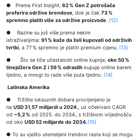
● Prema
First Insight
,
62 % Gen Z potrošača
preferira održive brendove
, dok je čak
73 %
spremno platiti više za održive proizvode
.
(12)
● Razine su još više prema nekim
istraživanjima:
91 % kaže da želi kupovati od održivih
tvrtki
, a 77 % spremno je platiti premium cijenu.
(13)
● Što se tiče učestalosti online kupnje,
oko 50 %
tinejdžera Gen Z i 59 % odraslih
kupuje online barem
tjedno, a mnogi to rade više puta tjedno.
(14)
Latinska Amerika
● Tržište luksuznih dobara procijenjeno je
na
USD 31,57 milijardi u 2024.
, uz očekivani CAGR
od
~5,2 %
od 2025. do 2034., s tržišnom vrijednošću
od oko
USD 52 milijarde do 2034.
(15)
● To su vješto utemeljeni trendovi rasta koji se mogu