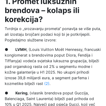
1. Promet luksuznih
brendova – kolaps ili
korekcija?
Tvrdnja o „srozavanju prometa“ ponavlja se više puta,
ali izostaju brojčani podaci koji bi je potkrijepili.
Pogledajmo službene izvore:
●
LVMH
, (Louis Vuitton Moët Hennessy, francuski
konglomerat s brendovima poput Diora, Fendija i
Tiffanyja) vodeća svjetska luksuzna grupacija, bilježi
pad organskog rasta od 2% u segmentu modne i
kožne galanterije u H1 2025. No ukupni prihodi
iznose 39,8 milijardi eura, a segment parfema i
kozmetike bilježi rast
(2)
.
●
Kering
, (vlasnik brendova poput Guccija,
Balenciaga, Saint Laurenta) bilježi pad prihoda od
10% u Q1 2025. Najveći pad osjeća Gucci, koji već