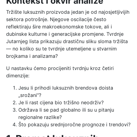
Kontekst i okvir analize
Tržište luksuznih proizvoda jedan je od najosjetljivijih
sektora potrošnje. Njegove oscilacije često
reflektiraju šire makroekonomske tokove, ali i
dubinske kulturne i generacijske promjene. Tvrdnje
Jutarnjeg lista prikazuju drastičnu sliku sloma tržišta
— no koliko su te tvrdnje utemeljene u stvarnim
brojkama i analizama?
U nastavku ćemo procijeniti tvrdnju kroz četiri
dimenzije:
Jesu li prihodi luksuznih brendova doista
„srožani“?
Je li rast cijena bio tržišno neodrživ?
Održava li se pad globalno ili su u pitanju
regionalne razlike?
Što pokazuju srednjoročne prognoze i trendovi?