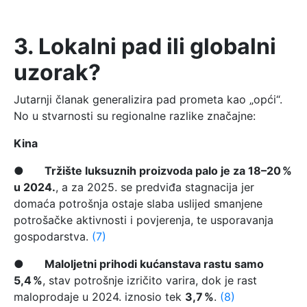
3. Lokalni pad ili globalni
uzorak?
Jutarnji članak generalizira pad prometa kao „opći“.
No u stvarnosti su regionalne razlike značajne:
Kina
●
Tržište luksuznih proizvoda palo je za 18–20 %
u 2024.
, a za 2025. se predviđa stagnacija jer
domaća potrošnja ostaje slaba uslijed smanjene
potrošačke aktivnosti i povjerenja, te usporavanja
gospodarstva.
(7)
●
Maloljetni prihodi kućanstava rastu samo
5,4 %
, stav potrošnje izričito varira, dok je rast
maloprodaje u 2024. iznosio tek
3,7 %
.
(8)