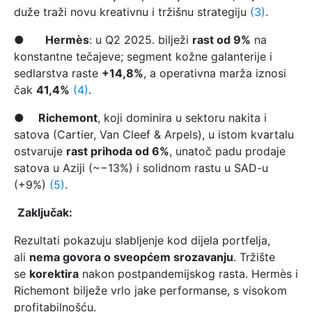
duže traži novu kreativnu i tržišnu strategiju
(3)
.
●
Hermès
: u Q2 2025. bilježi
rast od 9%
na
konstantne tečajeve; segment kožne galanterije i
sedlarstva raste
+14,8%
, a operativna marža iznosi
čak
41,4%
(4)
.
●
Richemont
, koji dominira u sektoru nakita i
satova (Cartier, Van Cleef & Arpels), u istom kvartalu
ostvaruje
rast prihoda od 6%
, unatoč padu prodaje
satova u Aziji (~−13%) i solidnom rastu u SAD-u
(+9%)
(5)
.
Zaključak:
Rezultati pokazuju slabljenje kod dijela portfelja,
ali
nema govora o sveopćem srozavanju
. Tržište
se
korektira
nakon postpandemijskog rasta. Hermès i
Richemont bilježe vrlo jake performanse, s visokom
profitabilnošću.