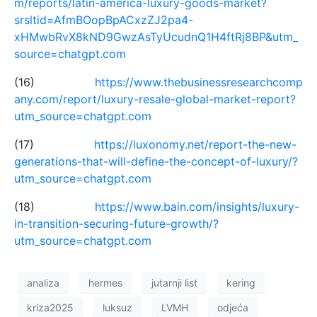
m/reports/latin-america-luxury-goods-market?
srsltid=AfmBOopBpACxzZJ2pa4-
xHMwbRvX8kND9GwzAsTyUcudnQ1H4ftRj8BP&utm_
source=chatgpt.com
(16)
https://www.thebusinessresearchcomp
any.com/report/luxury-resale-global-market-report?
utm_source=chatgpt.com
(17)
https://luxonomy.net/report-the-new-
generations-that-will-define-the-concept-of-luxury/?
utm_source=chatgpt.com
(18)
https://www.bain.com/insights/luxury-
in-transition-securing-future-growth/?
utm_source=chatgpt.com
analiza
hermes
jutarnji list
kering
kriza2025
luksuz
LVMH
odjeća