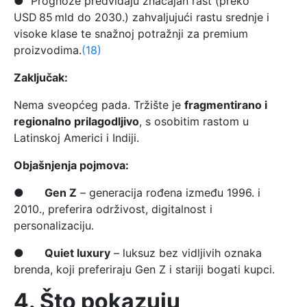
● Prognoze predviđaju značajan rast (preko
USD 85 mld do 2030.) zahvaljujući rastu srednje i
visoke klase te snažnoj potražnji za premium
proizvodima.
(18)
Zaključak:
Nema sveopćeg pada. Tržište je
fragmentirano i
regionalno prilagodljivo
, s osobitim rastom u
Latinskoj Americi i Indiji.
Objašnjenja pojmova:
●
Gen Z
– generacija rođena između 1996. i
2010., preferira održivost, digitalnost i
personalizaciju.
●
Quiet luxury
– luksuz bez vidljivih oznaka
brenda, koji preferiraju Gen Z i stariji bogati kupci.
4. Što pokazuju