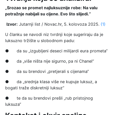
„Srozao se promet najluksuznije robe: Na valu
potražnje nabijali su cijene. Evo što slijedi.“
Izvor:
Jutarnji list / Novac.hr, 5. kolovoza 2025.
(1)
U članku se navodi niz tvrdnji koje sugeriraju da je
luksuzno tržište u slobodnom padu:
● da su „izgubljeni deseci milijardi eura prometa“
● da „više ništa nije sigurno, pa ni Chanel“
● da su brendovi „pretjerali s cijenama“
● da „srednja klasa više ne kupuje luksuz, a
bogati traže diskretniji luksuz“
● te da su brendovi prešli „rub pristojnog
luksuza“