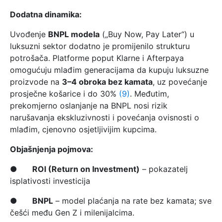
Dodatna dinamika:
Uvođenje
BNPL modela
(„Buy Now, Pay Later“) u
luksuzni sektor dodatno je promijenilo strukturu
potrošača. Platforme poput Klarne i Afterpaya
omogućuju mlađim generacijama da kupuju luksuzne
proizvode na
3–4 obroka bez kamata
, uz povećanje
prosječne košarice i do 30%
(9)
. Međutim,
prekomjerno oslanjanje na BNPL nosi rizik
narušavanja ekskluzivnosti i povećanja ovisnosti o
mlađim, cjenovno osjetljivijim kupcima.
Objašnjenja pojmova:
●
ROI (Return on Investment)
– pokazatelj
isplativosti investicija
●
BNPL
– model plaćanja na rate bez kamata; sve
češći među Gen Z i milenijalcima.