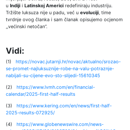
u
Indiji
i
Latinskoj Americi
redefiniraju industriju.
Tržište luksuza nije u padu, već u
evoluciji
, time
tvrdnje ovog članka i sam članak opisujemo ocjenom
,,većinski netočan”.
Vidi:
(1)
https://novac.jutarnji.hr/novac/aktualno/srozao-
se-promet-najluksuznije-robe-na-valu-potraznje-
nabijali-su-cijene-evo-sto-slijedi-15610345
(2)
https://www.lvmh.com/en/financial-
calendar/2025-first-half-results
(3)
https://www.kering.com/en/news/first-half-
2025-results-072925/
(4)
https://www.globenewswire.com/news-