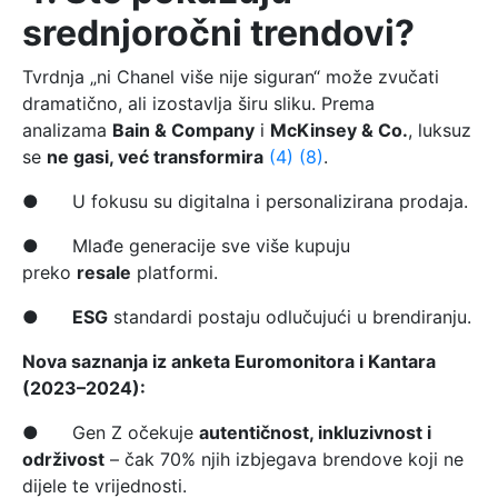
srednjoročni trendovi?
Tvrdnja „ni Chanel više nije siguran“ može zvučati
dramatično, ali izostavlja širu sliku. Prema
analizama
Bain & Company
i
McKinsey & Co.
, luksuz
se
ne gasi, već transformira
(4)
(8)
.
● U fokusu su digitalna i personalizirana prodaja.
● Mlađe generacije sve više kupuju
preko
resale
platformi.
●
ESG
standardi postaju odlučujući u brendiranju.
Nova saznanja iz anketa Euromonitora i Kantara
(2023–2024):
● Gen Z očekuje
autentičnost, inkluzivnost i
održivost
– čak 70% njih izbjegava brendove koji ne
dijele te vrijednosti.