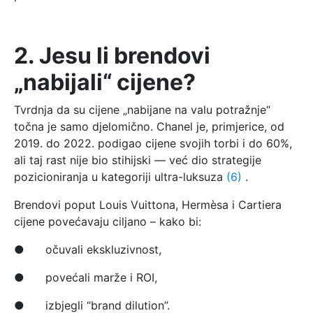
2. Jesu li brendovi
„nabijali“ cijene?
Tvrdnja da su cijene „nabijane na valu potražnje“
točna je samo djelomično. Chanel je, primjerice, od
2019. do 2022. podigao cijene svojih torbi i do 60%,
ali taj rast nije bio stihijski — već dio strategije
pozicioniranja u kategoriji ultra-luksuza
(6)
.
Brendovi poput Louis Vuittona, Hermèsa i Cartiera
cijene povećavaju ciljano – kako bi:
● očuvali ekskluzivnost,
● povećali marže i ROI,
● izbjegli “brand dilution”.