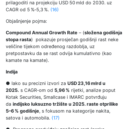
prilagoditi na projekciju USD 50 mld do 2030. uz
CAGR od 5 %‑5,3 %.
(16)
Objašnjenje pojma:
Compound Annual Growth Rate
– (
složena godišnja
stopa rasta
) pokazuje prosječan godišnji rast neke
veličine tijekom određenog razdoblja, uz
pretpostavku da se rast odvija kumulativno (kao
kamate na kamate).
Indija
● Iako su precizni izvori za
USD 23,16 mlrd u
2025.
s CAGR-om od
5,96 %
rijetki, analize poput
Kotak Securities, Smallcase i IMARC potvrđuju
da
indijsko luksuzno tržište u 2025. raste otprilike
5–6 % godišnje
, s fokusom na kategorije nakita,
satova i automobila.
(17)