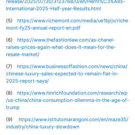
release/2025/07/30/3123768/0/en/Herm%C3%A8s-
International-2025-Half-year-Results.html
(5)
https://www.richemont.com/media/ue1bjrjv/riche
mont-fy25-annual-report-en.pdf
(6)
https://www.thefashionlaw.com/as-chanel-
raises-prices-again-what-does-it-mean-for-the-
resale-market/
(7)
https://www.businessoffashion.com/news/china/
chinese-luxury-sales-expected-to-remain-flat-in-
2025-report-says/
(8)
https://www.hinrichfoundation.com/research/wp
/us-china/china-consumption-dilemma-in-the-age-of-
trump
(9)
https://www.istitutomarangoni.com/en/maze35/
industry/china-luxury-slowdown