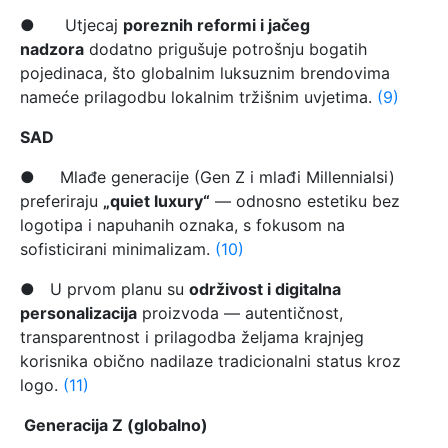
● Utjecaj
poreznih reformi i jačeg
nadzora
dodatno prigušuje potrošnju bogatih
pojedinaca, što globalnim luksuznim brendovima
nameće prilagodbu lokalnim tržišnim uvjetima.
(9)
SAD
● Mlađe generacije (Gen Z i mlađi Millennialsi)
preferiraju
„quiet luxury“
— odnosno estetiku bez
logotipa i napuhanih oznaka, s fokusom na
sofisticirani minimalizam.
(10)
● U prvom planu su
održivost i digitalna
personalizacija
proizvoda — autentičnost,
transparentnost i prilagodba željama krajnjeg
korisnika obično nadilaze tradicionalni status kroz
logo.
(11)
Generacija Z (globalno)