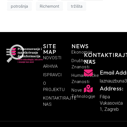
potrošnja
Richemont
tržišta
SITE
NEWS
MAP
Ekonomija
KONTAKTIRAJ
NOVOSTI
Društvene
NAS
ARHIVA
Znanosti
Email Add
ISPRAVCI
Humanističke
laznauzbuna
Znanosti
O
Address:
PROJEKTU
Nove
Tehnologije
Filipa
KONTAKTIRAJTE
Vukasovića
NAS
1, Zagreb