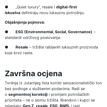
● „Quiet luxury“, resale i
digital-first
iskustva
definiraju novu luksuznu potrošnju.
Objašnjenja pojmova:
●
ESG (Environmental, Social, Governance)
–
standardi održivog poslovanja.
●
Resale
– tržište rabljenih luksuznih proizvoda
koje brzo raste.
Završna ocjena
Tvrdnja iz Jutarnjeg lista koristi senzacionalistički ton
bez podloge u službenim podacima. Radi se
o
segmentnoj korekciji
i promjeni potrošačkih
prioriteta – ne o slomu tržišta. Brendovi i kupci se
mijenjaju:
Gen Z
,
resale
,
ESG
,
BNPL
i rast