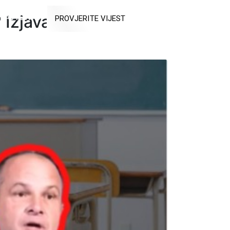
? Izjava Hajdaša
RAJTE NAS
PROVJERITE VIJEST