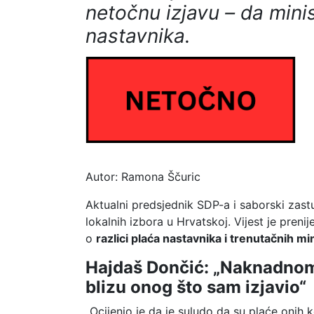
netočnu izjavu – da minis
nastavnika.
Autor:
Ramona Ščuric
Aktualni predsjednik SDP-a i saborski zast
lokalnih izbora u Hrvatskoj. Vijest je preni
o
razlici plaća nastavnika i trenutačnih mi
Hajdaš Dončić: „Naknadnom 
blizu onog što sam izjavio“
„Ocijenio je da je suludo da su plaće onih ko