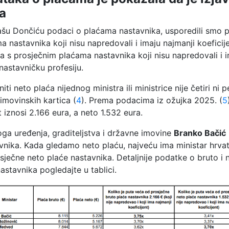
a
ašu Dončiću podaci o plaćama nastavnika, usporedili smo pl
a nastavnika koji nisu napredovali i imaju najmanji koefic
a s prosječnim plaćama nastavnika koji nisu napredovali i im
nastavničku profesiju.
ti neto plaća nijednog ministra ili ministrice nije četiri n
 imovinskih kartica (
4
). Prema podacima iz ožujka 2025. (
5
t iznosi 2.166 eura, a neto 1.532 eura.
ga uređenja, graditeljstva i državne imovine
Branko Bačić
vnika. Kada gledamo neto plaću, najveću ima ministar hrvat
sječne neto plaće nastavnika. Detaljnije podatke o bruto i 
astavnika pogledajte u tablici.