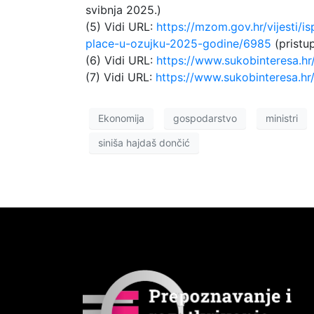
svibnja 2025.)
(5) Vidi URL:
https://mzom.gov.hr/vijesti/
place-u-ozujku-2025-godine/6985
(pristup
(6) Vidi URL:
https://www.sukobinteresa.hr
(7) Vidi URL:
https://www.sukobinteresa.h
Ekonomija
gospodarstvo
ministri
siniša hajdaš dončić