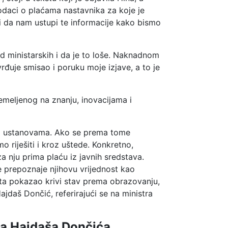
odaci o plaćama nastavnika za koje je
i da nam ustupi te informacije kako bismo
ministarskih i da je to loše. Naknadnom
đuje smisao i poruku moje izjave, a to je
emeljenog na znanju, inovacijama i
nim ustanovama. Ako se prema tome
 riješiti i kroz uštede. Konkretno,
a nju prima plaću iz javnih sredstava.
e prepoznaje njihovu vrijednost kao
e puta pokazao krivi stav prema obrazovanju,
jdaš Dončić, referirajući se na ministra
va Hajdaša Dončića