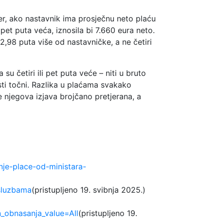
jer, ako nastavnik ima prosječnu neto plaću
 pet puta veća, iznosila bi 7.660 eura neto.
2,98 puta više od nastavničke, a ne četiri
 četiri ili pet puta veće – niti u bruto
osti točni. Razlika u plaćama svakako
e njegova izjava brojčano pretjerana, a
nje-place-od-ministara-
-sluzbama
(pristupljeno 19. svibnja 2025.)
_obnasanja_value=All
(pristupljeno 19.