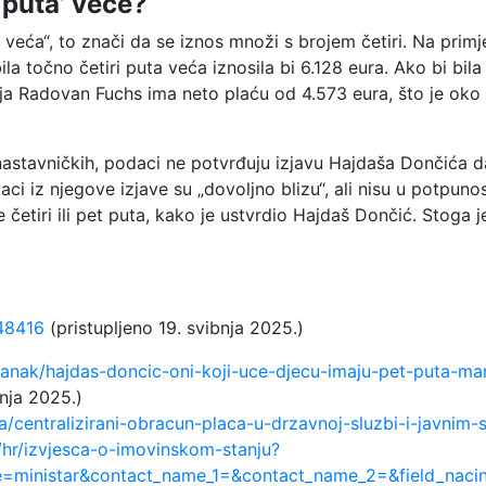
o puta’ veće?
a veća“, to znači da se iznos množi s brojem četiri. Na prim
ila točno četiri puta veća iznosila bi 6.128 eura. Ako bi bila
nja Radovan Fuchs ima neto plaću od 4.573 eura, što je oko 
stavničkih, podaci ne potvrđuju izjavu Hajdaša Dončića da su
aci iz njegove izjave su „dovoljno blizu“, ali nisu u potpun
 četiri ili pet puta, kako je ustvrdio Hajdaš Dončić. Stoga j
948416
(pristupljeno 19. svibnja 2025.)
/clanak/hajdas-doncic-oni-koji-uce-djecu-imaju-pet-puta-ma
bnja 2025.)
ela/centralizirani-obracun-placa-u-drzavnoj-sluzbi-i-javnim
/hr/izvjesca-o-imovinskom-stanju?
e=ministar&contact_name_1=&contact_name_2=&field_nacin