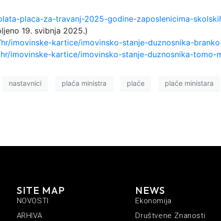
isplata-placa-za-travanj-2025-godine-zaposlenicima-skolski
ljeno 19. svibnja 2025.)
/hr/imovinske-kartice/imovinsko-stanje-duznosnika-branko
r/hr/imovinske-kartice/imovinsko-stanje-duznosnika-tomo
nastavnici
plaća ministra
plaće
plaće ministara
SITE MAP
NEWS
NOVOSTI
Ekonomija
ARHIVA
Društvene Znanosti