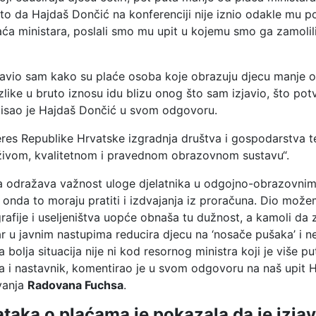
 to da Hajdaš Dončić na konferenciji nije iznio odakle mu p
aća ministara, poslali smo mu upit u kojemu smo ga zamolil
io sam kako su plaće osoba koje obrazuju djecu manje od 
ke u bruto iznosu idu blizu onog što sam izjavio, što potvr
napisao je Hajdaš Dončić u svom odgovoru.
teres Republike Hrvatske izgradnja društva i gospodarstva t
drživom, kvalitetnom i pravednom obrazovnom sustavu“.
koja odražava važnost uloge djelatnika u odgojno-obrazov
nda to moraju pratiti i izdvajanja iz proračuna. Dio možemo
afije i useljeništva uopće obnaša tu dužnost, a kamoli da z
ar u javnim nastupima reducira djecu na ‘nosače pušaka’ i n
šta bolja situacija nije ni kod resornog ministra koji je viš
ka i nastavnik, komentirao je u svom odgovoru na naš upit Ha
vanja
Radovana Fuchsa
.
taka o plaćama je pokazala da je izja