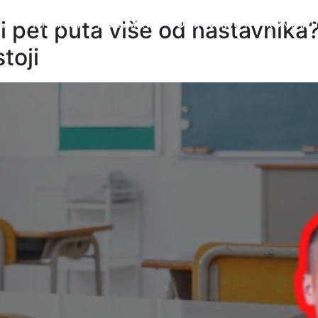
ni pet puta više od nastavnika
O ↓
ISPRAVCI
DOKUMENTI
O PROJEKTU ↓
KONTAKTI
toji