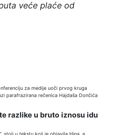
t puta veće plaće od
 konferenciju za medije uoči prvog kruga
lazi parafrazirana rečenica Hajdaša Dončića
 razlike u bruto iznosu idu
 stoji u tekstu koji je objavila Hina, a