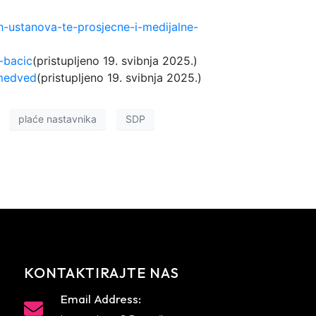
h-ustanova-te-prosjecne-i-medijalne-
-bacic
(pristupljeno 19. svibnja 2025.)
-medved
(pristupljeno 19. svibnja 2025.)
plaće nastavnika
SDP
KONTAKTIRAJTE NAS
Email Address: