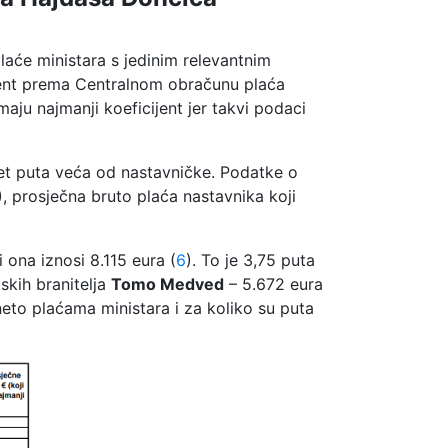
aće ministara s jedinim relevantnim
ijent prema Centralnom obračunu plaća
aju najmanji koeficijent jer takvi podaci
i pet puta veća od nastavničke. Podatke o
), prosječna bruto plaća nastavnika koji
i ona iznosi 8.115 eura (
6
). To je 3,75 puta
skih branitelja
Tomo Medved
– 5.672 eura
neto plaćama ministara i za koliko su puta