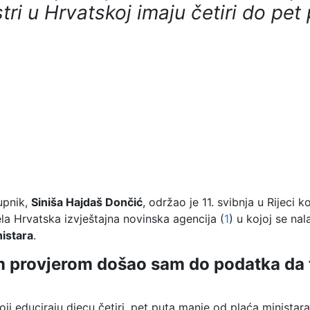
tri u Hrvatskoj imaju četiri do pe
upnik,
Siniša Hajdaš Dončić
, održao je 11. svibnja u Rijeci
jela Hrvatska izvještajna novinska agencija (
1
) u kojoj se na
nistara
.
provjerom došao sam do podatka da te
ji educiraju djecu četiri, pet puta manje od plaća ministara“,