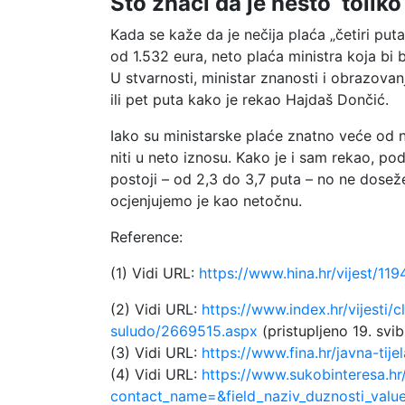
Što znači da je nešto ‘tolik
Kada se kaže da je nečija plaća „četiri put
od 1.532 eura, neto plaća ministra koja bi b
U stvarnosti, ministar znanosti i obrazova
ili pet puta kako je rekao Hajdaš Dončić.
Iako su ministarske plaće znatno veće od na
niti u neto iznosu. Kako je i sam rekao, pod
postoji – od 2,3 do 3,7 puta – no ne doseže
ocjenjujemo je kao netočnu.
Reference:
(1) Vidi URL:
https://www.hina.hr/vijest/11
(2) Vidi URL:
https://www.index.hr/vijesti
suludo/2669515.aspx
(pristupljeno 19. svi
(3) Vidi URL:
https://www.fina.hr/javna-tij
(4) Vidi URL:
https://www.sukobinteresa.hr
contact_name=&field_naziv_duznosti_valu