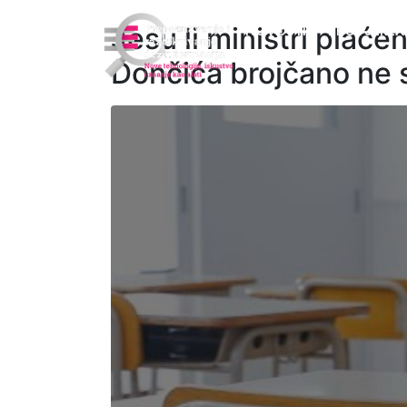
Jesu li ministri plaće
NOVOSTI
PROVJEREN
Dončića brojčano ne s