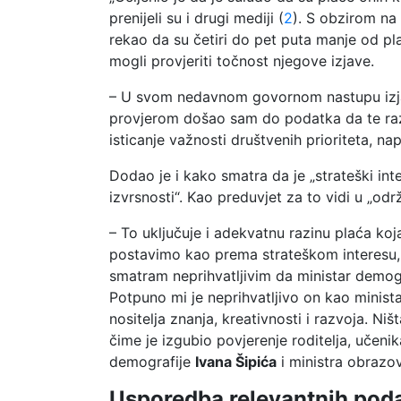
prenijeli su i drugi mediji (
2
). S obzirom na
rekao da su četiri do pet puta manje od pl
mogli provjeriti točnost njegove izjave.
– U svom nedavnom govornom nastupu izjav
provjerom došao sam do podatka da te razli
isticanje važnosti društvenih prioriteta, 
Dodao je i kako smatra da je „strateški in
izvrsnosti“. Kao preduvjet za to vidi u „o
– To uključuje i adekvatnu razinu plaća 
postavimo kao prema strateškom interesu, o
smatram neprihvatljivim da ministar demogr
Potpuno mi je neprihvatljivo on kao minist
nositelja znanja, kreativnosti i razvoja. Ni
čime je izgubio povjerenje roditelja, učeni
demografije
Ivana Šipića
i ministra obrazo
Usporedba relevantnih poda