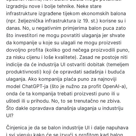
izgradnju nove i bolje tehnike. Neke stare
infrastrukture izgrađene tijekom ekonomskih balona
(npr. željeznička infrastruktura iz 19. st.) korisne su i
danas. No, u negativnim primjerima balon puca zato
što investitori ne mogu povratiti ulaganja jer shvate
da kompanije u koje su ulagali ne mogu proizvesti
dovoljno profita (koliko god nečega proizvodili puno,
za nisku cijenu i loše kvalitete). Zasad ne postoje niti
indicije da će industrija UI ostvariti dobitak (temeljem
produktivnosti) koji će opravdati sadašnja i buduća
ulaganja. Ako kompanija plaća puno za najnoviji
model ChatGPT-ja (što je nužno za profit OpenAI-a),
onda će ta kompanija trebati proizvesti puno ili u
uštedi ili u prihodu. No, to se trenutačno ne zbiva.
Što dakle opravdava današnja ulaganja u industriju
UI?
Činjenica je da se balon industrije UI i dalje napuhava
i svi vjeruju kako će se izvući s profitom kad balon