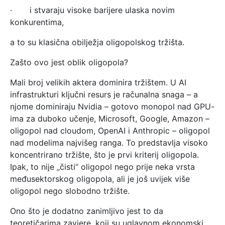
· i stvaraju visoke barijere ulaska novim
konkurentima,
a to su klasična obilježja oligopolskog tržišta.
Zašto ovo jest oblik oligopola?
Mali broj velikih aktera dominira tržištem. U AI
infrastrukturi ključni resurs je računalna snaga – a
njome dominiraju Nvidia – gotovo monopol nad GPU-
ima za duboko učenje, Microsoft, Google, Amazon –
oligopol nad cloudom, OpenAI i Anthropic – oligopol
nad modelima najvišeg ranga. To predstavlja visoko
koncentrirano tržište, što je prvi kriterij oligopola.
Ipak, to nije „čisti“ oligopol nego prije neka vrsta
međusektorskog oligopola, ali je još uvijek više
oligopol nego slobodno tržište.
Ono što je dodatno zanimljivo jest to da
teoretičarima zavjere, koji su uglavnom ekonomski