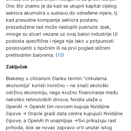
Ono što znamo je da kad se ukupni kapital cijelog
sektora akumulira u sustavu do određene mjere, tj.
kad presudne kompanije sektora postanu
prezadužene tad može nastupiti puknuće. Ipak,
mnoge su stvari vezane uz ovaj balon industrije UI
podosta specifične i njega nije lako u potpunosti
poistovjetiti s tipičnim ili na prvi pogled sličnim
prethodnim balonima. (
10
)
Zaključak
Blakeley u citiranom članku termin “cirkularna
ekonomija” koristi ironično – ne znači ekološki
održivu ekonomiju, nego kružno financiranje među
nekoliko tehnoloških divova: Nvidia ulaže u
OpenAI → OpenAI tim novcem kupuje Nvidijine
čipove → Oracle gradi data centre kupujući Nvidijine
čipove, a OpenAI ih unajmljuje →Svi prikazuju rast
prihoda, dok se novac zapravo vrti unutar istog