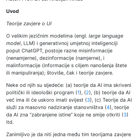
Uvod
Teorije zavjere o UI
O velikim jezičnim modelima (engl.
large language
model
, LLM) i generativnoj umjetnoj inteligenciji
poput ChatGPT, postoje razne misinformacije
(nenamjerne), dezinformacije (namjerne), i
malinformacije (informacije s ciljem nanošenja štete
ili manipuliranja); štoviše, čak i teorije zavjere.
Neke od njih su sljedeće: (a) teorije da AI ima skriveni
politički ili ideološki program (
1
), (
2
), (b) teorije da AI
već ima ili će uskoro imati svijest (
3
), (c) Teorije da AI
služi za masovno nadziranje stanovništva (
4
), teorije
da AI zna “zabranjene istine” koje ne smije otkriti (
3
)
itd.
Zanimljivo je da niti jedna među tim teorijama zavjere