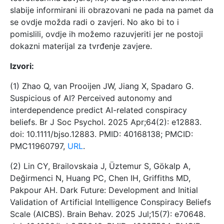
slabije informirani ili obrazovani ne pada na pamet da
se ovdje možda radi o zavjeri. No ako bi to i
pomislili, ovdje ih možemo razuvjeriti jer ne postoji
dokazni materijal za tvrđenje zavjere.
Izvori:
(1) Zhao Q, van Prooijen JW, Jiang X, Spadaro G.
Suspicious of AI? Perceived autonomy and
interdependence predict AI-related conspiracy
beliefs. Br J Soc Psychol. 2025 Apr;64(2): e12883.
doi: 10.1111/bjso.12883. PMID: 40168138; PMCID:
PMC11960797,
URL
.
(2) Lin CY, Brailovskaia J, Üztemur S, Gökalp A,
Değirmenci N, Huang PC, Chen IH, Griffiths MD,
Pakpour AH. Dark Future: Development and Initial
Validation of Artificial Intelligence Conspiracy Beliefs
Scale (AICBS). Brain Behav. 2025 Jul;15(7): e70648.