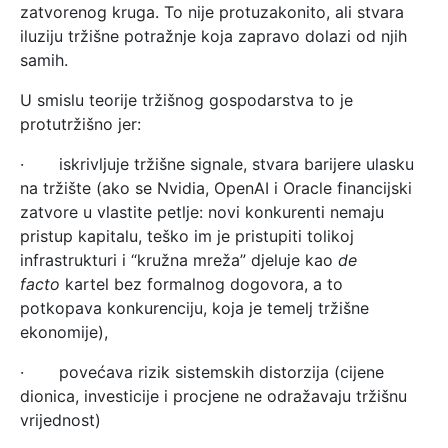
zatvorenog kruga. To nije protuzakonito, ali stvara
iluziju tržišne potražnje koja zapravo dolazi od njih
samih.
U smislu teorije tržišnog gospodarstva to je
protutržišno jer:
· iskrivljuje tržišne signale, stvara barijere ulasku
na tržište (ako se Nvidia, OpenAI i Oracle financijski
zatvore u vlastite petlje: novi konkurenti nemaju
pristup kapitalu, teško im je pristupiti tolikoj
infrastrukturi i “kružna mreža” djeluje kao
de
facto
kartel bez formalnog dogovora, a to
potkopava konkurenciju, koja je temelj tržišne
ekonomije),
· povećava rizik sistemskih distorzija (cijene
dionica, investicije i procjene ne odražavaju tržišnu
vrijednost)