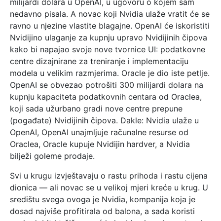
milijardi dolara u OpenAI, u ugovoru o kojem sam
nedavno pisala. A novac koji Nvidia ulaže vratit će se
ravno u njezine vlastite blagajne. OpenAI će iskoristiti
Nvidijino ulaganje za kupnju upravo Nvidijinih čipova
kako bi napajao svoje nove tvornice UI: podatkovne
centre dizajnirane za treniranje i implementaciju
modela u velikim razmjerima. Oracle je dio iste petlje.
OpenAI se obvezao potrošiti 300 milijardi dolara na
kupnju kapaciteta podatkovnih centara od Oraclea,
koji sada užurbano gradi nove centre prepune
(pogađate) Nvidijinih čipova. Dakle: Nvidia ulaže u
OpenAI, OpenAI unajmljuje računalne resurse od
Oraclea, Oracle kupuje Nvidijin hardver, a Nvidia
bilježi goleme prodaje.
Svi u krugu izvještavaju o rastu prihoda i rastu cijena
dionica — ali novac se u velikoj mjeri kreće u krug. U
središtu svega ovoga je Nvidia, kompanija koja je
dosad najviše profitirala od balona, a sada koristi