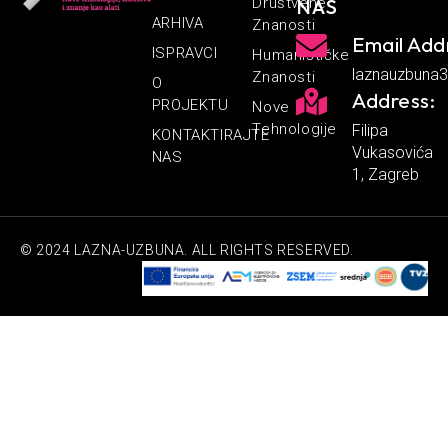
Društvene
NAS
ARHIVA
Znanosti
Email Add
ISPRAVCI
Humanističke
laznauzbuna
Znanosti
O
Address:
PROJEKTU
Nove
Tehnologije
Filipa
KONTAKTIRAJTE
Vukasovića
NAS
1, Zagreb
© 2024 LAZNA-UZBUNA. ALL RIGHTS RESERVED.