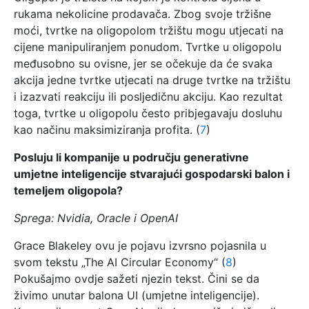
rukama nekolicine prodavača. Zbog svoje tržišne
moći, tvrtke na oligopolom tržištu mogu utjecati na
cijene manipuliranjem ponudom. Tvrtke u oligopolu
međusobno su ovisne, jer se očekuje da će svaka
akcija jedne tvrtke utjecati na druge tvrtke na tržištu
i izazvati reakciju ili posljedičnu akciju. Kao rezultat
toga, tvrtke u oligopolu često pribjegavaju dosluhu
kao načinu maksimiziranja profita. (
7
)
Posluju li kompanije u području generativne
umjetne inteligencije stvarajući gospodarski balon i
temeljem oligopola?
Sprega: Nvidia, Oracle i OpenAI
Grace Blakeley ovu je pojavu izvrsno pojasnila u
svom tekstu „The AI Circular Economy“ (
8
)
Pokušajmo ovdje sažeti njezin tekst. Čini se da
živimo unutar balona UI (umjetne inteligencije).