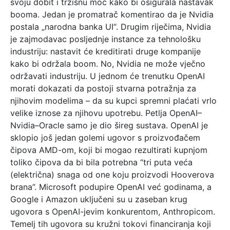
svoju dobit i tržišnu moć kako bi osigurala nastavak
booma. Jedan je promatrač komentirao da je Nvidia
postala „narodna banka UI“. Drugim riječima, Nvidia
je zajmodavac posljednje instance za tehnološku
industriju: nastavit će kreditirati druge kompanije
kako bi održala boom. No, Nvidia ne može vječno
održavati industriju. U jednom će trenutku OpenAI
morati dokazati da postoji stvarna potražnja za
njihovim modelima – da su kupci spremni plaćati vrlo
velike iznose za njihovu upotrebu. Petlja OpenAI–
Nvidia–Oracle samo je dio šireg sustava. OpenAI je
sklopio još jedan golemi ugovor s proizvođačem
čipova AMD-om, koji bi mogao rezultirati kupnjom
toliko čipova da bi bila potrebna “tri puta veća
(električna) snaga od one koju proizvodi Hooverova
brana”. Microsoft podupire OpenAI već godinama, a
Google i Amazon uključeni su u zaseban krug
ugovora s OpenAI-jevim konkurentom, Anthropicom.
Temelj tih ugovora su kružni tokovi financiranja koji