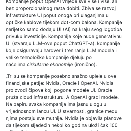
Kompanije poput OpenAI vrijede sve više i više, ali
bez proporcionalnog rasta dobiti. Zbiva se razvoj
infrastrukture UI poput onoga pri ulaganjima u
optičke kablove tijekom dot-com balona. Kompanije
nerijetko samo dodaju UI (AI) na kraju svog logotipa i
privuku investicije. Kompanije koje nude generativnu
UI (stvaraju LLM-ove poput ChatGPT-a), kompanije
koje osiguravaju hardver i treniranje LLM modela i
velike tehnološke kompanije djeluju po
načelima
cirkularne ekonomije
(ironično).
„Tri su se kompanije posebno snažno uplele u ove
financijske petlje: Nvidia, Oracle i OpenAI. Nvidia
proizvodi čipove koji pogone modele UI. Oracle
pruža cloud infrastrukturu. A OpenAI gradi modele.
Na papiru svaka kompanija ima jasnu ulogu u
vrijednosnom lancu UI. U stvarnosti, granice među
njima postaju sve mutnije. Nvidia je objavila planove
da tijekom sljedećih nekoliko godina uloži čak 100