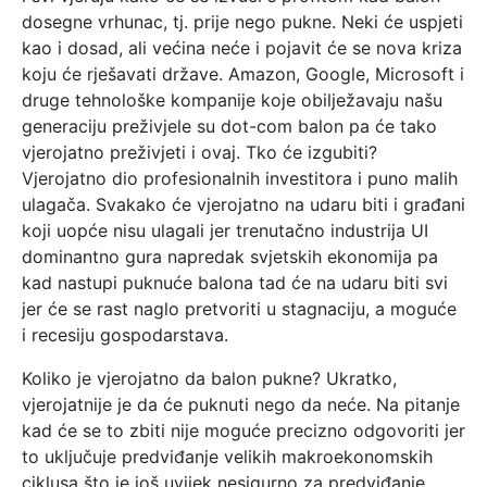
dosegne vrhunac, tj. prije nego pukne. Neki će uspjeti
kao i dosad, ali većina neće i pojavit će se nova kriza
koju će rješavati države. Amazon, Google, Microsoft i
druge tehnološke kompanije koje obilježavaju našu
generaciju preživjele su dot-com balon pa će tako
vjerojatno preživjeti i ovaj. Tko će izgubiti?
Vjerojatno dio profesionalnih investitora i puno malih
ulagača. Svakako će vjerojatno na udaru biti i građani
koji uopće nisu ulagali jer trenutačno industrija UI
dominantno gura napredak svjetskih ekonomija pa
kad nastupi puknuće balona tad će na udaru biti svi
jer će se rast naglo pretvoriti u stagnaciju, a moguće
i recesiju gospodarstava.
Koliko je vjerojatno da balon pukne? Ukratko,
vjerojatnije je da će puknuti nego da neće. Na pitanje
kad će se to zbiti nije moguće precizno odgovoriti jer
to uključuje predviđanje velikih makroekonomskih
ciklusa što je još uvijek nesigurno za predviđanje.