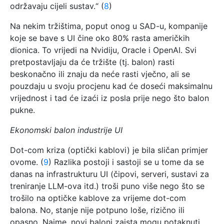
održavaju cijeli sustav.“ (
8
)
Na nekim tržištima, poput onog u SAD-u, kompanije
koje se bave s UI čine oko 80% rasta američkih
dionica. To vrijedi na Nvidiju, Oracle i OpenAI. Svi
pretpostavljaju da će tržište (tj. balon) rasti
beskonačno ili znaju da neće rasti vječno, ali se
pouzdaju u svoju procjenu kad će doseći maksimalnu
vrijednost i tad će izaći iz posla prije nego što balon
pukne.
Ekonomski balon industrije UI
Dot-com kriza (optički kablovi) je bila sličan primjer
ovome. (
9
) Razlika postoji i sastoji se u tome da se
danas na infrastrukturu UI (čipovi, serveri, sustavi za
treniranje LLM-ova itd.) troši puno više nego što se
trošilo na optičke kablove za vrijeme dot-com
balona. No, stanje nije potpuno loše, rizično ili
opasno. Naime, novi baloni zaista mogu potaknuti