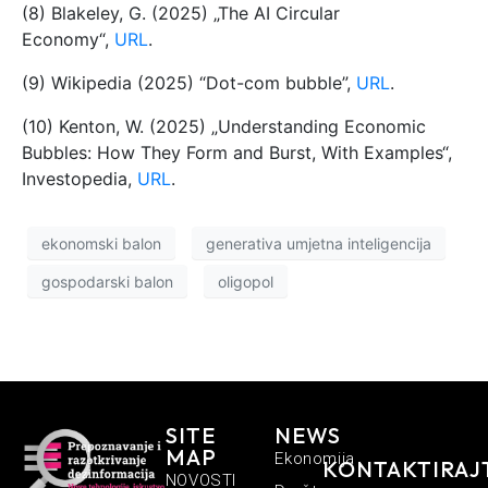
(8) Blakeley, G. (2025) „The AI Circular
Economy“,
URL
.
(9) Wikipedia (2025) “Dot-com bubble”,
URL
.
(10) Kenton, W. (2025) „Understanding Economic
Bubbles: How They Form and Burst, With Examples“,
Investopedia,
URL
.
ekonomski balon
generativa umjetna inteligencija
gospodarski balon
oligopol
SITE
NEWS
MAP
Ekonomija
KONTAKTIRAJ
NOVOSTI