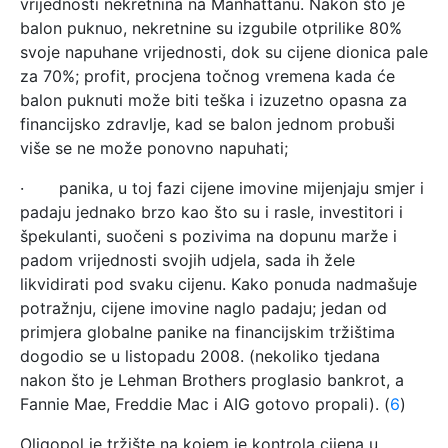
vrijednosti nekretnina na Manhattanu. Nakon što je
balon puknuo, nekretnine su izgubile otprilike 80%
svoje napuhane vrijednosti, dok su cijene dionica pale
za 70%; profit, procjena točnog vremena kada će
balon puknuti može biti teška i izuzetno opasna za
financijsko zdravlje, kad se balon jednom probuši
više se ne može ponovno napuhati;
· panika, u toj fazi cijene imovine mijenjaju smjer i
padaju jednako brzo kao što su i rasle, investitori i
špekulanti, suočeni s pozivima na dopunu marže i
padom vrijednosti svojih udjela, sada ih žele
likvidirati pod svaku cijenu. Kako ponuda nadmašuje
potražnju, cijene imovine naglo padaju; jedan od
primjera globalne panike na financijskim tržištima
dogodio se u listopadu 2008. (nekoliko tjedana
nakon što je Lehman Brothers proglasio bankrot, a
Fannie Mae, Freddie Mac i AIG gotovo propali). (
6
)
Oligopol je tržište na kojem je kontrola cijena u