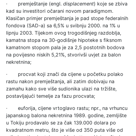
· premještanje (engl.
displacement
) koje se zbiva
kad su investitori očarani novom paradigmom.
Klasičan primjer premještanja je pad stope federalnih
fondova (SAD-a) sa 6,5% u svibnju 2000. na 1% u
lipnju 2003. Tijekom ovog trogodišnjeg razdoblja,
kamatna stopa na 30-godišnje hipoteke s fiksnom
kamatnom stopom pala je za 2,5 postotnih bodova
na povijesno niskih 5,21%, stvorivši uvjet za balon
nekretnina;
· procvat koji znači da cijene u početku polako
rastu nakon premještanja, ali zatim dobivaju na
zamahu kako sve više sudionika ulazi na tržište,
postavljajući temelje za fazu procvata;
· euforija, cijene vrtoglavo rastu; npr., na vrhuncu
japanskog balona nekretnina 1989. godine, zemljište
u Tokiju prodavalo se za čak 139.000 dolara po
kvadratnom metru, što je više od 350 puta više od