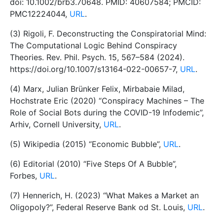
doi: 10.1002/brb3.70648. PMID: 40607584; PMCID:
PMC12224044,
URL
.
(3) Rigoli, F. Deconstructing the Conspiratorial Mind:
The Computational Logic Behind Conspiracy
Theories. Rev. Phil. Psych. 15, 567–584 (2024).
https://doi.org/10.1007/s13164-022-00657-7,
URL
.
(4) Marx, Julian Brünker Felix, Mirbabaie Milad,
Hochstrate Eric (2020) “Conspiracy Machines – The
Role of Social Bots during the COVID-19 Infodemic”,
Arhiv, Cornell University,
URL
.
(5) Wikipedia (2015) “Economic Bubble”,
URL
.
(6) Editorial (2010) “Five Steps Of A Bubble”,
Forbes,
URL
.
(7) Hennerich, H. (2023) “What Makes a Market an
Oligopoly?”, Federal Reserve Bank od St. Louis,
URL
.