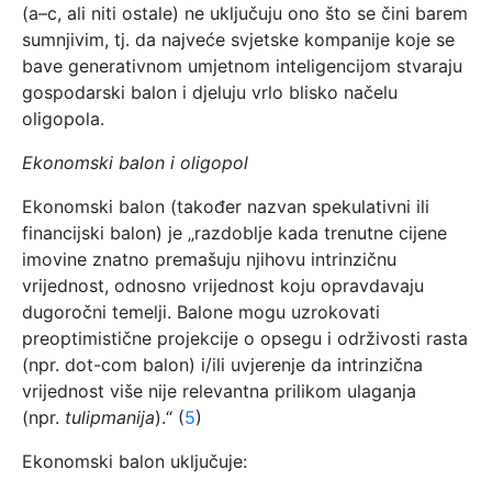
(a–c, ali niti ostale) ne uključuju ono što se čini barem
sumnjivim, tj. da najveće svjetske kompanije koje se
bave generativnom umjetnom inteligencijom stvaraju
gospodarski balon i djeluju vrlo blisko načelu
oligopola.
Ekonomski balon i oligopol
Ekonomski balon (također nazvan spekulativni ili
financijski balon) je „razdoblje kada trenutne cijene
imovine znatno premašuju njihovu intrinzičnu
vrijednost, odnosno vrijednost koju opravdavaju
dugoročni temelji. Balone mogu uzrokovati
preoptimistične projekcije o opsegu i održivosti rasta
(npr. dot-com balon) i/ili uvjerenje da intrinzična
vrijednost više nije relevantna prilikom ulaganja
(npr.
tulipmanija
).“ (
5
)
Ekonomski balon uključuje: