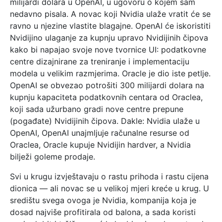
milijardi dolara u OpenAI, u ugovoru o kojem sam
nedavno pisala. A novac koji Nvidia ulaže vratit će se
ravno u njezine vlastite blagajne. OpenAI će iskoristiti
Nvidijino ulaganje za kupnju upravo Nvidijinih čipova
kako bi napajao svoje nove tvornice UI: podatkovne
centre dizajnirane za treniranje i implementaciju
modela u velikim razmjerima. Oracle je dio iste petlje.
OpenAI se obvezao potrošiti 300 milijardi dolara na
kupnju kapaciteta podatkovnih centara od Oraclea,
koji sada užurbano gradi nove centre prepune
(pogađate) Nvidijinih čipova. Dakle: Nvidia ulaže u
OpenAI, OpenAI unajmljuje računalne resurse od
Oraclea, Oracle kupuje Nvidijin hardver, a Nvidia
bilježi goleme prodaje.
Svi u krugu izvještavaju o rastu prihoda i rastu cijena
dionica — ali novac se u velikoj mjeri kreće u krug. U
središtu svega ovoga je Nvidia, kompanija koja je
dosad najviše profitirala od balona, a sada koristi