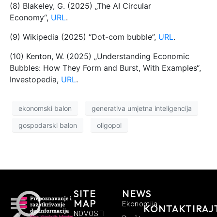
(8) Blakeley, G. (2025) „The AI Circular
Economy“,
URL
.
(9) Wikipedia (2025) “Dot-com bubble”,
URL
.
(10) Kenton, W. (2025) „Understanding Economic
Bubbles: How They Form and Burst, With Examples“,
Investopedia,
URL
.
ekonomski balon
generativa umjetna inteligencija
gospodarski balon
oligopol
SITE
NEWS
MAP
Ekonomija
KONTAKTIRAJ
NOVOSTI