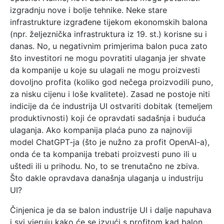
izgradnju nove i bolje tehnike. Neke stare
infrastrukture izgrađene tijekom ekonomskih balona
(npr. željeznička infrastruktura iz 19. st.) korisne su i
danas. No, u negativnim primjerima balon puca zato
što investitori ne mogu povratiti ulaganja jer shvate
da kompanije u koje su ulagali ne mogu proizvesti
dovoljno profita (koliko god nečega proizvodili puno,
za nisku cijenu i loše kvalitete). Zasad ne postoje niti
indicije da će industrija UI ostvariti dobitak (temeljem
produktivnosti) koji će opravdati sadašnja i buduća
ulaganja. Ako kompanija plaća puno za najnoviji
model ChatGPT-ja (što je nužno za profit OpenAI-a),
onda će ta kompanija trebati proizvesti puno ili u
uštedi ili u prihodu. No, to se trenutačno ne zbiva.
Što dakle opravdava današnja ulaganja u industriju
UI?
Činjenica je da se balon industrije UI i dalje napuhava
i svi vjeruju kako će se izvući s profitom kad balon