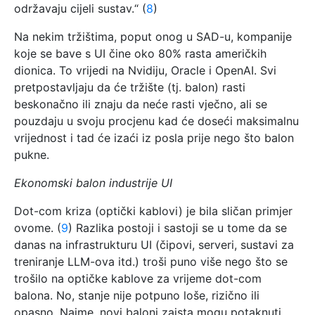
održavaju cijeli sustav.“ (
8
)
Na nekim tržištima, poput onog u SAD-u, kompanije
koje se bave s UI čine oko 80% rasta američkih
dionica. To vrijedi na Nvidiju, Oracle i OpenAI. Svi
pretpostavljaju da će tržište (tj. balon) rasti
beskonačno ili znaju da neće rasti vječno, ali se
pouzdaju u svoju procjenu kad će doseći maksimalnu
vrijednost i tad će izaći iz posla prije nego što balon
pukne.
Ekonomski balon industrije UI
Dot-com kriza (optički kablovi) je bila sličan primjer
ovome. (
9
) Razlika postoji i sastoji se u tome da se
danas na infrastrukturu UI (čipovi, serveri, sustavi za
treniranje LLM-ova itd.) troši puno više nego što se
trošilo na optičke kablove za vrijeme dot-com
balona. No, stanje nije potpuno loše, rizično ili
opasno. Naime, novi baloni zaista mogu potaknuti