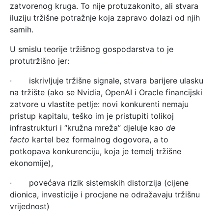
zatvorenog kruga. To nije protuzakonito, ali stvara
iluziju tržišne potražnje koja zapravo dolazi od njih
samih.
U smislu teorije tržišnog gospodarstva to je
protutržišno jer:
· iskrivljuje tržišne signale, stvara barijere ulasku
na tržište (ako se Nvidia, OpenAI i Oracle financijski
zatvore u vlastite petlje: novi konkurenti nemaju
pristup kapitalu, teško im je pristupiti tolikoj
infrastrukturi i “kružna mreža” djeluje kao
de
facto
kartel bez formalnog dogovora, a to
potkopava konkurenciju, koja je temelj tržišne
ekonomije),
· povećava rizik sistemskih distorzija (cijene
dionica, investicije i procjene ne odražavaju tržišnu
vrijednost)