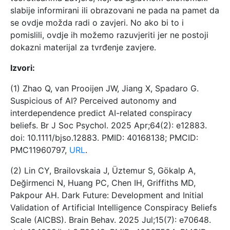
slabije informirani ili obrazovani ne pada na pamet da
se ovdje možda radi o zavjeri. No ako bi to i
pomislili, ovdje ih možemo razuvjeriti jer ne postoji
dokazni materijal za tvrđenje zavjere.
Izvori:
(1) Zhao Q, van Prooijen JW, Jiang X, Spadaro G.
Suspicious of AI? Perceived autonomy and
interdependence predict AI-related conspiracy
beliefs. Br J Soc Psychol. 2025 Apr;64(2): e12883.
doi: 10.1111/bjso.12883. PMID: 40168138; PMCID:
PMC11960797,
URL
.
(2) Lin CY, Brailovskaia J, Üztemur S, Gökalp A,
Değirmenci N, Huang PC, Chen IH, Griffiths MD,
Pakpour AH. Dark Future: Development and Initial
Validation of Artificial Intelligence Conspiracy Beliefs
Scale (AICBS). Brain Behav. 2025 Jul;15(7): e70648.