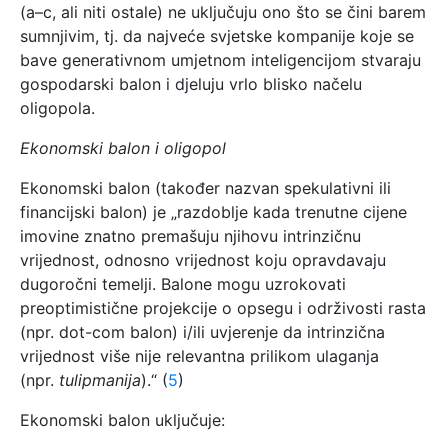
(a–c, ali niti ostale) ne uključuju ono što se čini barem
sumnjivim, tj. da najveće svjetske kompanije koje se
bave generativnom umjetnom inteligencijom stvaraju
gospodarski balon i djeluju vrlo blisko načelu
oligopola.
Ekonomski balon i oligopol
Ekonomski balon (također nazvan spekulativni ili
financijski balon) je „razdoblje kada trenutne cijene
imovine znatno premašuju njihovu intrinzičnu
vrijednost, odnosno vrijednost koju opravdavaju
dugoročni temelji. Balone mogu uzrokovati
preoptimistične projekcije o opsegu i održivosti rasta
(npr. dot-com balon) i/ili uvjerenje da intrinzična
vrijednost više nije relevantna prilikom ulaganja
(npr.
tulipmanija
).“ (
5
)
Ekonomski balon uključuje: