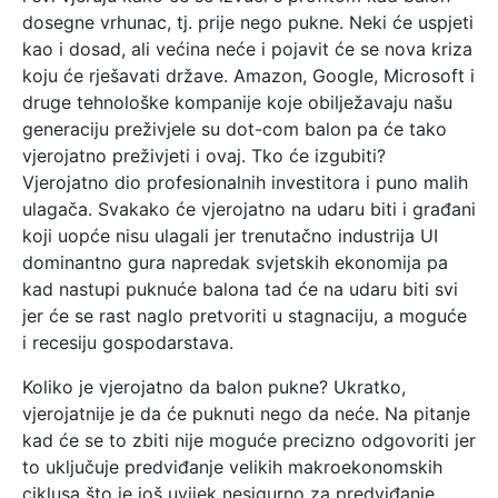
dosegne vrhunac, tj. prije nego pukne. Neki će uspjeti
kao i dosad, ali većina neće i pojavit će se nova kriza
koju će rješavati države. Amazon, Google, Microsoft i
druge tehnološke kompanije koje obilježavaju našu
generaciju preživjele su dot-com balon pa će tako
vjerojatno preživjeti i ovaj. Tko će izgubiti?
Vjerojatno dio profesionalnih investitora i puno malih
ulagača. Svakako će vjerojatno na udaru biti i građani
koji uopće nisu ulagali jer trenutačno industrija UI
dominantno gura napredak svjetskih ekonomija pa
kad nastupi puknuće balona tad će na udaru biti svi
jer će se rast naglo pretvoriti u stagnaciju, a moguće
i recesiju gospodarstava.
Koliko je vjerojatno da balon pukne? Ukratko,
vjerojatnije je da će puknuti nego da neće. Na pitanje
kad će se to zbiti nije moguće precizno odgovoriti jer
to uključuje predviđanje velikih makroekonomskih
ciklusa što je još uvijek nesigurno za predviđanje.