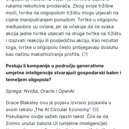
rukama nekolicine prodavača. Zbog svoje tržišne
moći, tvrtke na oligopolom tržištu mogu utjecati na
cijene manipuliranjem ponudom. Tvrtke u oligopolu
međusobno su ovisne, jer se očekuje da će svaka
akcija jedne tvrtke utjecati na druge tvrtke na tržištu
i izazvati reakciju ili posljedičnu akciju. Kao rezultat
toga, tvrtke u oligopolu često pribjegavaju dosluhu
kao načinu maksimiziranja profita. (
7
)
Posluju li kompanije u području generativne
umjetne inteligencije stvarajući gospodarski balon i
temeljem oligopola?
Sprega: Nvidia, Oracle i OpenAI
Grace Blakeley ovu je pojavu izvrsno pojasnila u
svom tekstu „The AI Circular Economy“ (
8
)
Pokušajmo ovdje sažeti njezin tekst. Čini se da
živimo unutar balona UI (umjetne inteligencije).