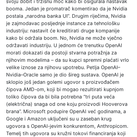
svoju dobit i tržišnu moć kako bi osigurala nastavak
booma. Jedan je promatrač komentirao da je Nvidia
postala „narodna banka UI“. Drugim riječima, Nvidia
je zajmodavac posljednje instance za tehnološku
industriju: nastavit će kreditirati druge kompanije
kako bi održala boom. No, Nvidia ne može vječno
održavati industriju. U jednom će trenutku OpenAI
morati dokazati da postoji stvarna potražnja za
njihovim modelima – da su kupci spremni plaćati vrlo
velike iznose za njihovu upotrebu. Petlja OpenAI–
Nvidia–Oracle samo je dio šireg sustava. OpenAI je
sklopio još jedan golemi ugovor s proizvođačem
čipova AMD-om, koji bi mogao rezultirati kupnjom
toliko čipova da bi bila potrebna “tri puta veća
(električna) snaga od one koju proizvodi Hooverova
brana”. Microsoft podupire OpenAI već godinama, a
Google i Amazon uključeni su u zaseban krug
ugovora s OpenAI-jevim konkurentom, Anthropicom.
Temelj tih ugovora su kružni tokovi financiranja koji