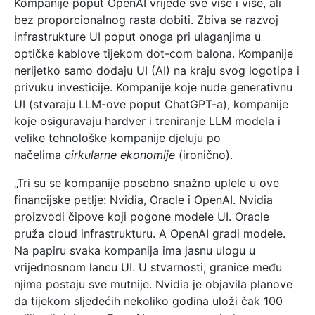
Kompanije poput OpenAI vrijede sve više i više, ali
bez proporcionalnog rasta dobiti. Zbiva se razvoj
infrastrukture UI poput onoga pri ulaganjima u
optičke kablove tijekom dot-com balona. Kompanije
nerijetko samo dodaju UI (AI) na kraju svog logotipa i
privuku investicije. Kompanije koje nude generativnu
UI (stvaraju LLM-ove poput ChatGPT-a), kompanije
koje osiguravaju hardver i treniranje LLM modela i
velike tehnološke kompanije djeluju po
načelima
cirkularne ekonomije
(ironično).
„Tri su se kompanije posebno snažno uplele u ove
financijske petlje: Nvidia, Oracle i OpenAI. Nvidia
proizvodi čipove koji pogone modele UI. Oracle
pruža cloud infrastrukturu. A OpenAI gradi modele.
Na papiru svaka kompanija ima jasnu ulogu u
vrijednosnom lancu UI. U stvarnosti, granice među
njima postaju sve mutnije. Nvidia je objavila planove
da tijekom sljedećih nekoliko godina uloži čak 100