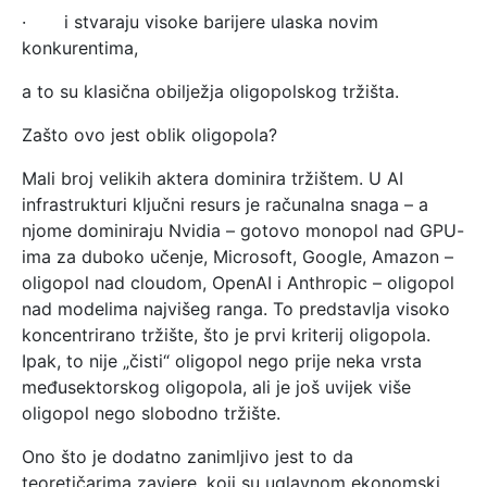
· i stvaraju visoke barijere ulaska novim
konkurentima,
a to su klasična obilježja oligopolskog tržišta.
Zašto ovo jest oblik oligopola?
Mali broj velikih aktera dominira tržištem. U AI
infrastrukturi ključni resurs je računalna snaga – a
njome dominiraju Nvidia – gotovo monopol nad GPU-
ima za duboko učenje, Microsoft, Google, Amazon –
oligopol nad cloudom, OpenAI i Anthropic – oligopol
nad modelima najvišeg ranga. To predstavlja visoko
koncentrirano tržište, što je prvi kriterij oligopola.
Ipak, to nije „čisti“ oligopol nego prije neka vrsta
međusektorskog oligopola, ali je još uvijek više
oligopol nego slobodno tržište.
Ono što je dodatno zanimljivo jest to da
teoretičarima zavjere, koji su uglavnom ekonomski