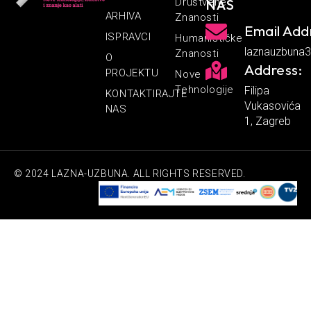
Društvene
NAS
ARHIVA
Znanosti
Email Add
ISPRAVCI
Humanističke
laznauzbuna
Znanosti
O
Address:
PROJEKTU
Nove
Tehnologije
Filipa
KONTAKTIRAJTE
Vukasovića
NAS
1, Zagreb
© 2024 LAZNA-UZBUNA. ALL RIGHTS RESERVED.