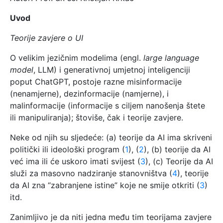
Uvod
Teorije zavjere o UI
O velikim jezičnim modelima (engl.
large language
model
, LLM) i generativnoj umjetnoj inteligenciji
poput ChatGPT, postoje razne misinformacije
(nenamjerne), dezinformacije (namjerne), i
malinformacije (informacije s ciljem nanošenja štete
ili manipuliranja); štoviše, čak i teorije zavjere.
Neke od njih su sljedeće: (a) teorije da AI ima skriveni
politički ili ideološki program (
1
), (
2
), (b) teorije da AI
već ima ili će uskoro imati svijest (
3
), (c) Teorije da AI
služi za masovno nadziranje stanovništva (
4
), teorije
da AI zna “zabranjene istine” koje ne smije otkriti (
3
)
itd.
Zanimljivo je da niti jedna među tim teorijama zavjere