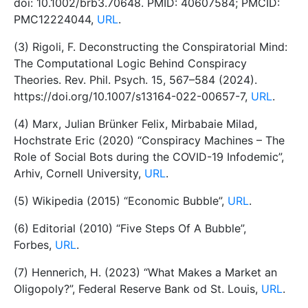
doi: 10.1002/brb3.70648. PMID: 40607584; PMCID:
PMC12224044,
URL
.
(3) Rigoli, F. Deconstructing the Conspiratorial Mind:
The Computational Logic Behind Conspiracy
Theories. Rev. Phil. Psych. 15, 567–584 (2024).
https://doi.org/10.1007/s13164-022-00657-7,
URL
.
(4) Marx, Julian Brünker Felix, Mirbabaie Milad,
Hochstrate Eric (2020) “Conspiracy Machines – The
Role of Social Bots during the COVID-19 Infodemic”,
Arhiv, Cornell University,
URL
.
(5) Wikipedia (2015) “Economic Bubble”,
URL
.
(6) Editorial (2010) “Five Steps Of A Bubble”,
Forbes,
URL
.
(7) Hennerich, H. (2023) “What Makes a Market an
Oligopoly?”, Federal Reserve Bank od St. Louis,
URL
.