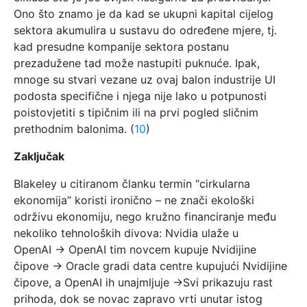
Ono što znamo je da kad se ukupni kapital cijelog
sektora akumulira u sustavu do određene mjere, tj.
kad presudne kompanije sektora postanu
prezadužene tad može nastupiti puknuće. Ipak,
mnoge su stvari vezane uz ovaj balon industrije UI
podosta specifične i njega nije lako u potpunosti
poistovjetiti s tipičnim ili na prvi pogled sličnim
prethodnim balonima. (
10
)
Zaključak
Blakeley u citiranom članku termin “cirkularna
ekonomija” koristi ironično – ne znači ekološki
održivu ekonomiju, nego kružno financiranje među
nekoliko tehnoloških divova: Nvidia ulaže u
OpenAI → OpenAI tim novcem kupuje Nvidijine
čipove → Oracle gradi data centre kupujući Nvidijine
čipove, a OpenAI ih unajmljuje →Svi prikazuju rast
prihoda, dok se novac zapravo vrti unutar istog