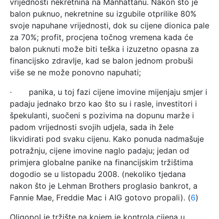
vrijednosti nekretnina na Manhattanu. Nakon što je
balon puknuo, nekretnine su izgubile otprilike 80%
svoje napuhane vrijednosti, dok su cijene dionica pale
za 70%; profit, procjena točnog vremena kada će
balon puknuti može biti teška i izuzetno opasna za
financijsko zdravlje, kad se balon jednom probuši
više se ne može ponovno napuhati;
· panika, u toj fazi cijene imovine mijenjaju smjer i
padaju jednako brzo kao što su i rasle, investitori i
špekulanti, suočeni s pozivima na dopunu marže i
padom vrijednosti svojih udjela, sada ih žele
likvidirati pod svaku cijenu. Kako ponuda nadmašuje
potražnju, cijene imovine naglo padaju; jedan od
primjera globalne panike na financijskim tržištima
dogodio se u listopadu 2008. (nekoliko tjedana
nakon što je Lehman Brothers proglasio bankrot, a
Fannie Mae, Freddie Mac i AIG gotovo propali). (
6
)
Oligopol je tržište na kojem je kontrola cijena u