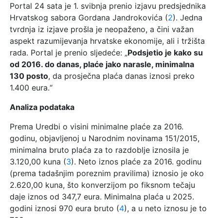
Portal 24 sata je 1. svibnja prenio izjavu predsjednika
Hrvatskog sabora Gordana Jandrokovića (
2
). Jedna
tvrdnja iz izjave prošla je neopaženo, a čini važan
aspekt razumijevanja hrvatske ekonomije, ali i tržišta
rada. Portal je prenio sljedeće: „
Podsjetio je kako su
od 2016. do danas, plaće jako narasle, minimalna
130 posto
, da prosječna plaća danas iznosi preko
1.400 eura.“
Analiza podataka
Prema Uredbi o visini minimalne plaće za 2016.
godinu, objavljenoj u Narodnim novinama 151/2015,
minimalna bruto plaća za to razdoblje iznosila je
3.120,00 kuna (
3
). Neto iznos plaće za 2016. godinu
(prema tadašnjim poreznim pravilima) iznosio je oko
2.620,00 kuna, što konverzijom po fiksnom tečaju
daje iznos od 347,7 eura. Minimalna plaća u 2025.
godini iznosi 970 eura bruto (
4
), a u neto iznosu je to