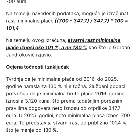
700 eura.
Na temelju navedenih podataka, moguće je izračunati
rast minimalne plaće:
((700 – 347,7) / 347,7) * 100 =
101,4
Na temelju ovog izračuna,
stvarni rast minimalne
plaće iznosi oko 101 %, a ne 130 %
kao što je Gordan
Jandroković izjavio.
Ocjena točnosti i zaključak
Tvrdnja da je minimalna plaća od 2016. do 2025.
godine narasla za 130 % nije točna. Službeni podaci
potvrđuju da je minimalna bruto plaća 2016. godine
iznosila 3.120 kuna, što prema tadašnjim poreznim
pravilima odgovara neto iznosu od otprilike 347,7
eura. U 2025. godini, neto minimalna plaća iznosi 700
eura. To predstavlja stvarni rast od približno 101,4 %,
što je manje od 130 %.