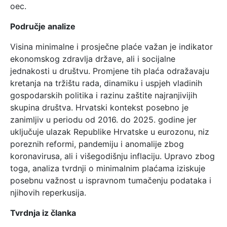
oec.
Područje analize
Visina minimalne i prosječne plaće važan je indikator
ekonomskog zdravlja države, ali i socijalne
jednakosti u društvu. Promjene tih plaća odražavaju
kretanja na tržištu rada, dinamiku i uspjeh vladinih
gospodarskih politika i razinu zaštite najranjivijih
skupina društva. Hrvatski kontekst posebno je
zanimljiv u periodu od 2016. do 2025. godine jer
uključuje ulazak Republike Hrvatske u eurozonu, niz
poreznih reformi, pandemiju i anomalije zbog
koronavirusa, ali i višegodišnju inflaciju. Upravo zbog
toga, analiza tvrdnji o minimalnim plaćama iziskuje
posebnu važnost u ispravnom tumačenju podataka i
njihovih reperkusija.
Tvrdnja iz članka