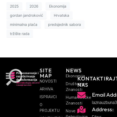
2025
2026
Ekonomija
gordan jandroković
Hrvatska
minimalna plaća
predsjednik sabora
tržište rada
SITE
NEWS
MAP
Ekonomija
KONTAKTIRAJ
NOVOSTI
Društvene
NAS
ARHIVA
Znanosti
Email Add
ISPRAVCI
Humanističke
laznauzbuna
Znanosti
O
Address:
PROJEKTU
Nove
Tehnologije