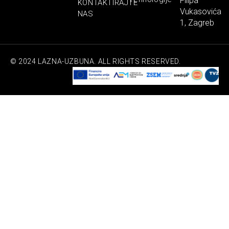
Filipa
KONTAKTIRAJTE
Vukasovića
NAS
1, Zagreb
© 2024 LAZNA-UZBUNA. ALL RIGHTS RESERVED.