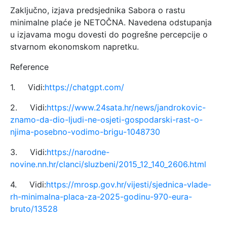
Zaključno, izjava predsjednika Sabora o rastu
minimalne plaće je NETOČNA. Navedena odstupanja
u izjavama mogu dovesti do pogrešne percepcije o
stvarnom ekonomskom napretku.
Reference
1. Vidi:
https://chatgpt.com/
2. Vidi:
https://www.24sata.hr/news/jandrokovic-
znamo-da-dio-ljudi-ne-osjeti-gospodarski-rast-o-
njima-posebno-vodimo-brigu-1048730
3. Vidi:
https://narodne-
novine.nn.hr/clanci/sluzbeni/2015_12_140_2606.html
4. Vidi:
https://mrosp.gov.hr/vijesti/sjednica-vlade-
rh-minimalna-placa-za-2025-godinu-970-eura-
bruto/13528