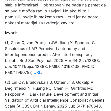
slabije informirani ili obrazovani ne pada na pamet da
se ovdje možda radi o zavjeri. No ako bi to i
pomislili, ovdje ih možemo razuvjeriti jer ne postoji
dokazni materijal za tvrđenje zavjere.
Izvori:
(1) Zhao Q, van Prooijen JW, Jiang X, Spadaro G.
Suspicious of AI? Perceived autonomy and
interdependence predict AI-related conspiracy
beliefs. Br J Soc Psychol. 2025 Apr;64(2): e12883.
doi: 10.1111/bjso.12883. PMID: 40168138; PMCID:
PMC11960797,
URL
.
(2) Lin CY, Brailovskaia J, Üztemur S, Gökalp A,
Değirmenci N, Huang PC, Chen IH, Griffiths MD,
Pakpour AH. Dark Future: Development and Initial
Validation of Artificial Intelligence Conspiracy Beliefs
Scale (AICBS). Brain Behav. 2025 Jul;15(7): e70648.