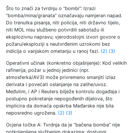
Što to znači za tvrdnju o “bombi”: Izrazi
“bomba/mina/granata” označavaju namjeran napad.
Do trenutka pisanja, niti policija, niti državno tijelo,
niti MOL nisu službeno potvrdili sabotažu ili
eksplozivnu napravu; vjerodostojni izvori govore o
požaru/eksploziji s neutvrđenim uzrokomi bez
indicija o vanjskom ometanju u ranoj fazi.
(2)
(3)
Operativni učinak (konkretno objašnjenje): Kod velikih
rafinerija, požar u jednoj jedinici (npr.
atmosferka/AV3) može privremeno smanjiti izlaz
derivata i povećati oslanjanje na zalihe/uvoz.
Međutim, i AP i Reuters bilježe kontrolu događaja i
postupno pokretanje nepogođenih dijelova, što
implicira da domaća opskrba Mađarske nije bila
neposredno ugrožena.
(2)
(3)
Ocjena točke A: Tvrdnja da je “bačena bomba” nije
potkrijepljena službenim dokazima; dostupni