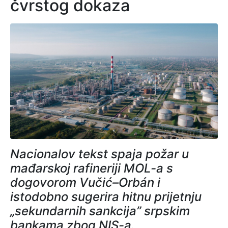
čvrstog dokaza
Nacionalov tekst spaja požar u
mađarskoj rafineriji MOL-a s
dogovorom Vučić–Orbán i
istodobno sugerira hitnu prijetnju
„sekundarnih sankcija” srpskim
bankama zbog NIS-a.