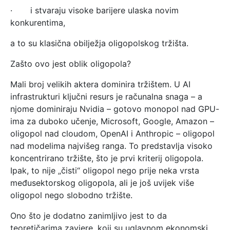
· i stvaraju visoke barijere ulaska novim
konkurentima,
a to su klasična obilježja oligopolskog tržišta.
Zašto ovo jest oblik oligopola?
Mali broj velikih aktera dominira tržištem. U AI
infrastrukturi ključni resurs je računalna snaga – a
njome dominiraju Nvidia – gotovo monopol nad GPU-
ima za duboko učenje, Microsoft, Google, Amazon –
oligopol nad cloudom, OpenAI i Anthropic – oligopol
nad modelima najvišeg ranga. To predstavlja visoko
koncentrirano tržište, što je prvi kriterij oligopola.
Ipak, to nije „čisti“ oligopol nego prije neka vrsta
međusektorskog oligopola, ali je još uvijek više
oligopol nego slobodno tržište.
Ono što je dodatno zanimljivo jest to da
teoretičarima zavjere, koji su uglavnom ekonomski