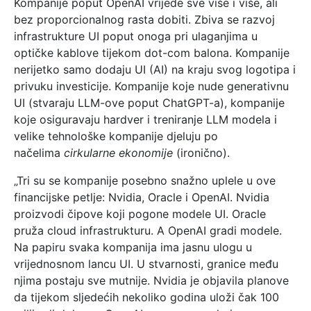
Kompanije poput OpenAI vrijede sve više i više, ali
bez proporcionalnog rasta dobiti. Zbiva se razvoj
infrastrukture UI poput onoga pri ulaganjima u
optičke kablove tijekom dot-com balona. Kompanije
nerijetko samo dodaju UI (AI) na kraju svog logotipa i
privuku investicije. Kompanije koje nude generativnu
UI (stvaraju LLM-ove poput ChatGPT-a), kompanije
koje osiguravaju hardver i treniranje LLM modela i
velike tehnološke kompanije djeluju po
načelima
cirkularne ekonomije
(ironično).
„Tri su se kompanije posebno snažno uplele u ove
financijske petlje: Nvidia, Oracle i OpenAI. Nvidia
proizvodi čipove koji pogone modele UI. Oracle
pruža cloud infrastrukturu. A OpenAI gradi modele.
Na papiru svaka kompanija ima jasnu ulogu u
vrijednosnom lancu UI. U stvarnosti, granice među
njima postaju sve mutnije. Nvidia je objavila planove
da tijekom sljedećih nekoliko godina uloži čak 100