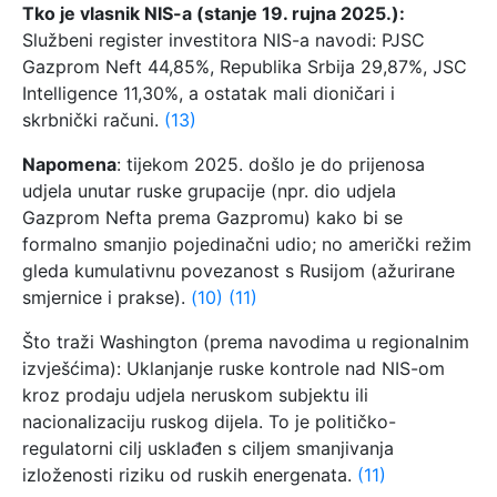
Tko je vlasnik NIS-a (stanje 19. rujna 2025.):
Službeni register investitora NIS-a navodi: PJSC
Gazprom Neft 44,85%, Republika Srbija 29,87%, JSC
Intelligence 11,30%, a ostatak mali dioničari i
skrbnički računi.
(13)
Napomena
: tijekom 2025. došlo je do prijenosa
udjela unutar ruske grupacije (npr. dio udjela
Gazprom Nefta prema Gazpromu) kako bi se
formalno smanjio pojedinačni udio; no američki režim
gleda kumulativnu povezanost s Rusijom (ažurirane
smjernice i prakse).
(10)
(11)
Što traži Washington (prema navodima u regionalnim
izvješćima): Uklanjanje ruske kontrole nad NIS-om
kroz prodaju udjela neruskom subjektu ili
nacionalizaciju ruskog dijela. To je političko-
regulatorni cilj usklađen s ciljem smanjivanja
izloženosti riziku od ruskih energenata.
(11)