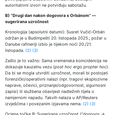
autoritativni izvori ne potvrđuju sabotažu.
B) “Drugi dan nakon dogovora s Orbánom” —
sugerirana uzročnost
Kronologija (apsolutni datumi): Susret Vučić–Orbán
održan je u Budimpešti 20. listopada 2025.; požar u
Danube rafineriji izbio je tijekom noći 20./21.
listopada.
(2)
(3)
Zašto je to važno: Sama vremenska koincidencija ne
dokazuje kauzalnu vezu (
post hoc ergo propter hoc
).
Da bi se mogla utvrditi uzročnost, morali bi postojati
forenzički/operativni nalazi (npr. tragovi eksplozivne
naprave, očevici, priznanje/odgovornost, sigurnosni
zapisi) ili službena obavijest nadležnih tijela o
namjernom napadu. Takvih nalaza u AP/Reuters
izvješćima i povezanim izjavama nema.
(2)
(3)
Ocjena točke B: Sugerirana uzročnost (“dogovor →