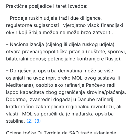
Praktične posljedice i teret izvedbe:
– Prodaja ruskih udjela traži due diligence,
regulatorne suglasnosti i vjerojatno visok financijski
okvir koji Srbija možda ne može brzo zatvoriti.
– Nacionalizacija (cijelog ili dijela ruskog udjela)
otvara pravna/geopolitička pitanja (odštete, sporovi,
bilateralni odnosi; potencijalne kontramjere Rusije).
– Do rješenja, opskrba derivatima može se više
oslanjati na uvoz (npr. preko MOL-ovog sustava ili
Mediterana), osobito ako rafinerija Pančevo radi
ispod kapaciteta zbog ograničenja sirovine/plaćanja.
Dodatno, izvanredni događaj u Danube rafineriji
kratkoročno zakomplicira regionalnu ravnotežu, ali
vlasti i MOL su poručili da je mađarska opskrba
stabilna.
(2)
(3)
Ocjena točke D: Tvrdnja da SAD traže uklanjanje