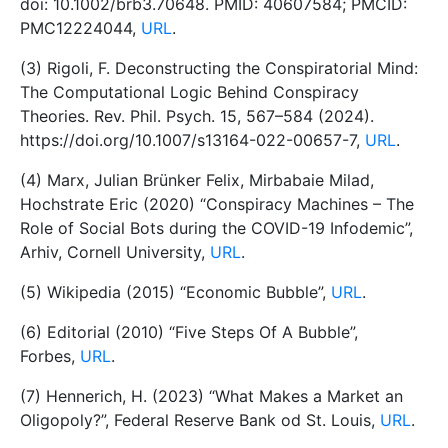
doi: 10.1002/brb3.70648. PMID: 40607584; PMCID:
PMC12224044,
URL
.
(3) Rigoli, F. Deconstructing the Conspiratorial Mind:
The Computational Logic Behind Conspiracy
Theories. Rev. Phil. Psych. 15, 567–584 (2024).
https://doi.org/10.1007/s13164-022-00657-7,
URL
.
(4) Marx, Julian Brünker Felix, Mirbabaie Milad,
Hochstrate Eric (2020) “Conspiracy Machines – The
Role of Social Bots during the COVID-19 Infodemic”,
Arhiv, Cornell University,
URL
.
(5) Wikipedia (2015) “Economic Bubble”,
URL
.
(6) Editorial (2010) “Five Steps Of A Bubble”,
Forbes,
URL
.
(7) Hennerich, H. (2023) “What Makes a Market an
Oligopoly?”, Federal Reserve Bank od St. Louis,
URL
.