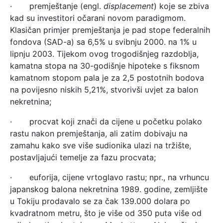
· premještanje (engl.
displacement
) koje se zbiva
kad su investitori očarani novom paradigmom.
Klasičan primjer premještanja je pad stope federalnih
fondova (SAD-a) sa 6,5% u svibnju 2000. na 1% u
lipnju 2003. Tijekom ovog trogodišnjeg razdoblja,
kamatna stopa na 30-godišnje hipoteke s fiksnom
kamatnom stopom pala je za 2,5 postotnih bodova
na povijesno niskih 5,21%, stvorivši uvjet za balon
nekretnina;
· procvat koji znači da cijene u početku polako
rastu nakon premještanja, ali zatim dobivaju na
zamahu kako sve više sudionika ulazi na tržište,
postavljajući temelje za fazu procvata;
· euforija, cijene vrtoglavo rastu; npr., na vrhuncu
japanskog balona nekretnina 1989. godine, zemljište
u Tokiju prodavalo se za čak 139.000 dolara po
kvadratnom metru, što je više od 350 puta više od