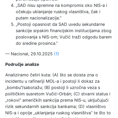
„SAD nisu spremne na kompromis oko NIS-a i
očekuju uklanjanje ruskog vlasništva, čak i
putem nacionalizacije.”
„Postoji opasnost da SAD uvedu sekundarne
sankcije srpskim financijskim institucijama zbog
poslovanja s NIS-om; Vučić traži odgodu barem
do sredine prosinca.”
— Nacional, 29.10.2025
(1)
Područje analize
Analiziramo četiri kuta: (A) što se doista zna o
incidentu u rafineriji MOL-a i postoji li dokaz za
„bombu”/sabotažu; (B) postoji li uzročna veza s
političkim susretom Vučić–Orbán; (C) stvarni status i
„rokovi” američkih sankcija prema NIS-u, uključujući
rizik sekundarnih sankcija bankama; (D) vlasništvo
NIS-a i opcije „uklanjanja ruskog vlasništva” te što to