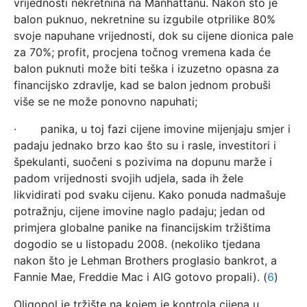
vrijednosti nekretnina na Manhattanu. Nakon što je
balon puknuo, nekretnine su izgubile otprilike 80%
svoje napuhane vrijednosti, dok su cijene dionica pale
za 70%; profit, procjena točnog vremena kada će
balon puknuti može biti teška i izuzetno opasna za
financijsko zdravlje, kad se balon jednom probuši
više se ne može ponovno napuhati;
· panika, u toj fazi cijene imovine mijenjaju smjer i
padaju jednako brzo kao što su i rasle, investitori i
špekulanti, suočeni s pozivima na dopunu marže i
padom vrijednosti svojih udjela, sada ih žele
likvidirati pod svaku cijenu. Kako ponuda nadmašuje
potražnju, cijene imovine naglo padaju; jedan od
primjera globalne panike na financijskim tržištima
dogodio se u listopadu 2008. (nekoliko tjedana
nakon što je Lehman Brothers proglasio bankrot, a
Fannie Mae, Freddie Mac i AIG gotovo propali). (
6
)
Oligopol je tržište na kojem je kontrola cijena u