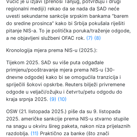
Vučić je u izjavi (prenosi Tanjug, potvrđuju i drugi
regionalni mediji) rekao da se nada da SAD neće
uvesti sekundarne sankcije srpskim bankama “barem
do sredine prosinca” kako bi Srbija pokušala riješiti
pitanje NIS-a. To je politička poruka/traženje odgode,
a ne objavljeni službeni OFAC rok.
(7)
(8)
Kronologija mjera prema NIS-u (2025.):
Tijekom 2025. SAD su više puta odgađale
primjenu/pooštravanje mjera prema NIS-u (30-
dnevne odgode) kako bi se omogućila tranzicija i
spriječili šokovi opskrbe. Reuters bilježi privremene
odgode u veljači/ožujku i četvrtu/petu odgodu do
kraja srpnja 2025.
(9)
(10)
OSW (21. listopada 2025.) piše da su 9. listopada
2025. američke sankcije prema NIS-u stvarno stupile
na snagu u okviru šireg paketa, nakon niza prijelaznih
razdoblja.
(11)
Praktično za banke (što znači