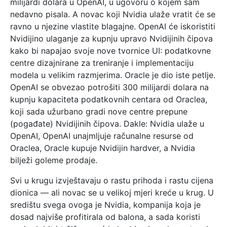
milijardi dolara u OpenAI, u ugovoru o kojem sam
nedavno pisala. A novac koji Nvidia ulaže vratit će se
ravno u njezine vlastite blagajne. OpenAI će iskoristiti
Nvidijino ulaganje za kupnju upravo Nvidijinih čipova
kako bi napajao svoje nove tvornice UI: podatkovne
centre dizajnirane za treniranje i implementaciju
modela u velikim razmjerima. Oracle je dio iste petlje.
OpenAI se obvezao potrošiti 300 milijardi dolara na
kupnju kapaciteta podatkovnih centara od Oraclea,
koji sada užurbano gradi nove centre prepune
(pogađate) Nvidijinih čipova. Dakle: Nvidia ulaže u
OpenAI, OpenAI unajmljuje računalne resurse od
Oraclea, Oracle kupuje Nvidijin hardver, a Nvidia
bilježi goleme prodaje.
Svi u krugu izvještavaju o rastu prihoda i rastu cijena
dionica — ali novac se u velikoj mjeri kreće u krug. U
središtu svega ovoga je Nvidia, kompanija koja je
dosad najviše profitirala od balona, a sada koristi