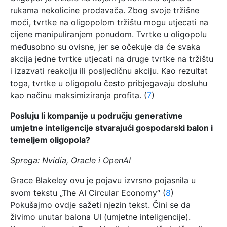
rukama nekolicine prodavača. Zbog svoje tržišne
moći, tvrtke na oligopolom tržištu mogu utjecati na
cijene manipuliranjem ponudom. Tvrtke u oligopolu
međusobno su ovisne, jer se očekuje da će svaka
akcija jedne tvrtke utjecati na druge tvrtke na tržištu
i izazvati reakciju ili posljedičnu akciju. Kao rezultat
toga, tvrtke u oligopolu često pribjegavaju dosluhu
kao načinu maksimiziranja profita. (
7
)
Posluju li kompanije u području generativne
umjetne inteligencije stvarajući gospodarski balon i
temeljem oligopola?
Sprega: Nvidia, Oracle i OpenAI
Grace Blakeley ovu je pojavu izvrsno pojasnila u
svom tekstu „The AI Circular Economy“ (
8
)
Pokušajmo ovdje sažeti njezin tekst. Čini se da
živimo unutar balona UI (umjetne inteligencije).