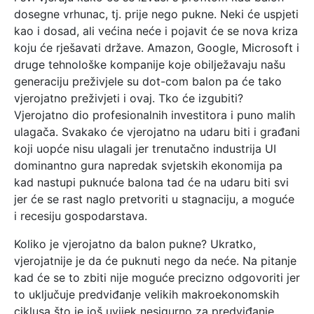
dosegne vrhunac, tj. prije nego pukne. Neki će uspjeti
kao i dosad, ali većina neće i pojavit će se nova kriza
koju će rješavati države. Amazon, Google, Microsoft i
druge tehnološke kompanije koje obilježavaju našu
generaciju preživjele su dot-com balon pa će tako
vjerojatno preživjeti i ovaj. Tko će izgubiti?
Vjerojatno dio profesionalnih investitora i puno malih
ulagača. Svakako će vjerojatno na udaru biti i građani
koji uopće nisu ulagali jer trenutačno industrija UI
dominantno gura napredak svjetskih ekonomija pa
kad nastupi puknuće balona tad će na udaru biti svi
jer će se rast naglo pretvoriti u stagnaciju, a moguće
i recesiju gospodarstava.
Koliko je vjerojatno da balon pukne? Ukratko,
vjerojatnije je da će puknuti nego da neće. Na pitanje
kad će se to zbiti nije moguće precizno odgovoriti jer
to uključuje predviđanje velikih makroekonomskih
ciklusa što je još uvijek nesigurno za predviđanje.