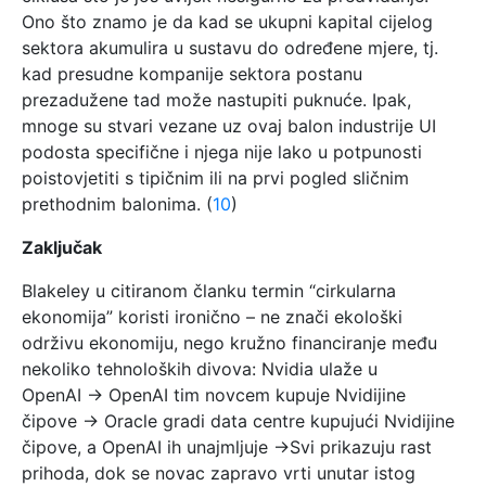
Ono što znamo je da kad se ukupni kapital cijelog
sektora akumulira u sustavu do određene mjere, tj.
kad presudne kompanije sektora postanu
prezadužene tad može nastupiti puknuće. Ipak,
mnoge su stvari vezane uz ovaj balon industrije UI
podosta specifične i njega nije lako u potpunosti
poistovjetiti s tipičnim ili na prvi pogled sličnim
prethodnim balonima. (
10
)
Zaključak
Blakeley u citiranom članku termin “cirkularna
ekonomija” koristi ironično – ne znači ekološki
održivu ekonomiju, nego kružno financiranje među
nekoliko tehnoloških divova: Nvidia ulaže u
OpenAI → OpenAI tim novcem kupuje Nvidijine
čipove → Oracle gradi data centre kupujući Nvidijine
čipove, a OpenAI ih unajmljuje →Svi prikazuju rast
prihoda, dok se novac zapravo vrti unutar istog