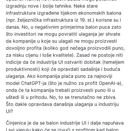
izgradnju nove i bolje tehnike. Neke stare
infrastrukture izgrađene tijekom ekonomskih balona
(npr. željeznička infrastruktura iz 19. st.) korisne su i
danas. No, u negativnim primjerima balon puca zato
što investitori ne mogu povratiti ulaganja jer shvate
da kompanije u koje su ulagali ne mogu proizvesti
dovoljno profita (koliko god nečega proizvodili puno,
za nisku cijenu i loše kvalitete). Zasad ne postoje niti
indicije da će industrija UI ostvariti dobitak (temeljem
produktivnosti) koji će opravdati sadašnja i buduća
ulaganja. Ako kompanija plaća puno za najnoviji
model ChatGPT-ja (što je nužno za profit OpenAI-a),
onda će ta kompanija trebati proizvesti puno ili u
uštedi ili u prihodu. No, to se trenutačno ne zbiva.
Što dakle opravdava današnja ulaganja u industriju
UI?
Činjenica je da se balon industrije UI i dalje napuhava
i svi vjeruju kako će se izvući s profitom kad balon