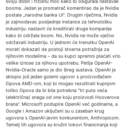
svoju dobit i tržišnu moć kako bi osigurala nastavak
booma. Jedan je promatrač komentirao da je Nvidia
postala „narodna banka UI“. Drugim riječima, Nvidia
je zajmodavac posljednje instance za tehnološku
industriju: nastavit će kreditirati druge kompanije
kako bi održala boom. No, Nvidia ne može vječno
održavati industriju. U jednom će trenutku OpenAI
morati dokazati da postoji stvarna potražnja za
njihovim modelima – da su kupci spremni plaćati vrlo
velike iznose za njihovu upotrebu. Petlja OpenAI–
Nvidia–Oracle samo je dio šireg sustava. OpenAI je
sklopio još jedan golemi ugovor s proizvođačem
čipova AMD-om, koji bi mogao rezultirati kupnjom
toliko čipova da bi bila potrebna “tri puta veća
(električna) snaga od one koju proizvodi Hooverova
brana”. Microsoft podupire OpenAI već godinama, a
Google i Amazon uključeni su u zaseban krug
ugovora s OpenAI-jevim konkurentom, Anthropicom.
Temelj tih ugovora su kružni tokovi financiranja koji