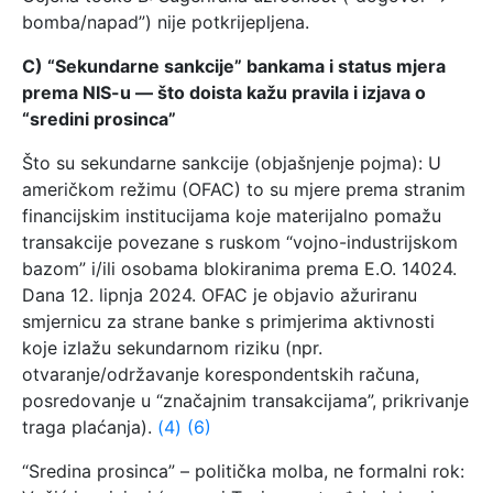
bomba/napad”) nije potkrijepljena.
C) “Sekundarne sankcije” bankama i status mjera
prema NIS-u — što doista kažu pravila i izjava o
“sredini prosinca”
Što su sekundarne sankcije (objašnjenje pojma): U
američkom režimu (OFAC) to su mjere prema stranim
financijskim institucijama koje materijalno pomažu
transakcije povezane s ruskom “vojno-industrijskom
bazom” i/ili osobama blokiranima prema E.O. 14024.
Dana 12. lipnja 2024. OFAC je objavio ažuriranu
smjernicu za strane banke s primjerima aktivnosti
koje izlažu sekundarnom riziku (npr.
otvaranje/održavanje korespondentskih računa,
posredovanje u “značajnim transakcijama”, prikrivanje
traga plaćanja).
(4)
(6)
“Sredina prosinca” – politička molba, ne formalni rok: