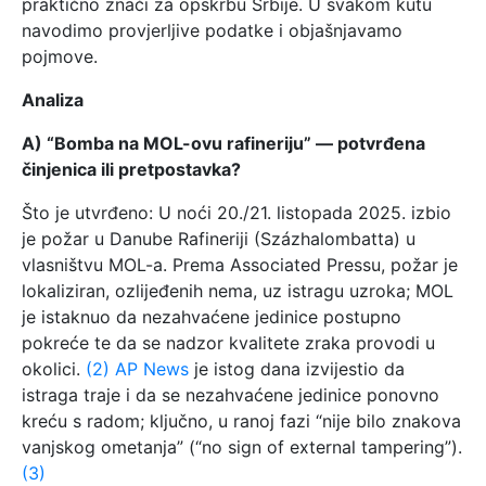
praktično znači za opskrbu Srbije. U svakom kutu
navodimo provjerljive podatke i objašnjavamo
pojmove.
Analiza
A) “Bomba na MOL-ovu rafineriju” — potvrđena
činjenica ili pretpostavka?
Što je utvrđeno: U noći 20./21. listopada 2025. izbio
je požar u Danube Rafineriji (Százhalombatta) u
vlasništvu MOL-a. Prema Associated Pressu, požar je
lokaliziran, ozlijeđenih nema, uz istragu uzroka; MOL
je istaknuo da nezahvaćene jedinice postupno
pokreće te da se nadzor kvalitete zraka provodi u
okolici.
(2)
AP News
je istog dana izvijestio da
istraga traje i da se nezahvaćene jedinice ponovno
kreću s radom; ključno, u ranoj fazi “nije bilo znakova
vanjskog ometanja” (“no sign of external tampering”).
(3)