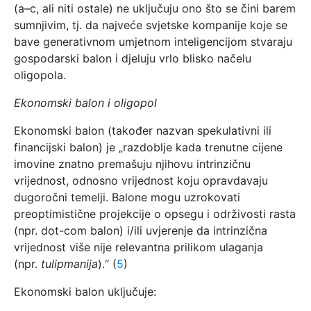
(a–c, ali niti ostale) ne uključuju ono što se čini barem
sumnjivim, tj. da najveće svjetske kompanije koje se
bave generativnom umjetnom inteligencijom stvaraju
gospodarski balon i djeluju vrlo blisko načelu
oligopola.
Ekonomski balon i oligopol
Ekonomski balon (također nazvan spekulativni ili
financijski balon) je „razdoblje kada trenutne cijene
imovine znatno premašuju njihovu intrinzičnu
vrijednost, odnosno vrijednost koju opravdavaju
dugoročni temelji. Balone mogu uzrokovati
preoptimistične projekcije o opsegu i održivosti rasta
(npr. dot-com balon) i/ili uvjerenje da intrinzična
vrijednost više nije relevantna prilikom ulaganja
(npr.
tulipmanija
).“ (
5
)
Ekonomski balon uključuje: