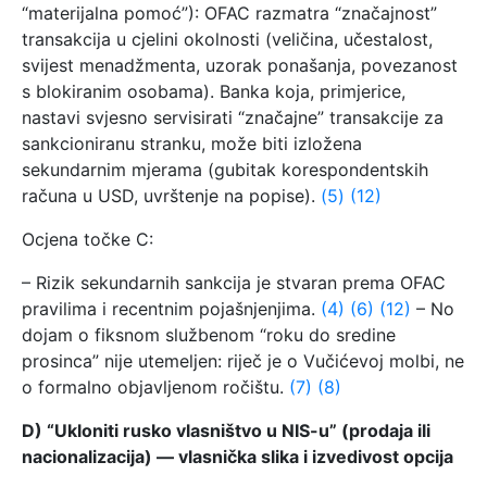
“materijalna pomoć”): OFAC razmatra “značajnost”
transakcija u cjelini okolnosti (veličina, učestalost,
svijest menadžmenta, uzorak ponašanja, povezanost
s blokiranim osobama). Banka koja, primjerice,
nastavi svjesno servisirati “značajne” transakcije za
sankcioniranu stranku, može biti izložena
sekundarnim mjerama (gubitak korespondentskih
računa u USD, uvrštenje na popise).
(5)
(12)
Ocjena točke C:
– Rizik sekundarnih sankcija je stvaran prema OFAC
pravilima i recentnim pojašnjenjima.
(4)
(6)
(12)
– No
dojam o fiksnom službenom “roku do sredine
prosinca” nije utemeljen: riječ je o Vučićevoj molbi, ne
o formalno objavljenom ročištu.
(7)
(8)
D) “Ukloniti rusko vlasništvo u NIS-u” (prodaja ili
nacionalizacija) — vlasnička slika i izvedivost opcija