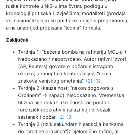
ruske kontrole u NIS-u ima čvrstu podlogu u
kronologiji pritisaka i izvješćima; modaliteti (prodaja
vs. nacionalizacija) su političke opcije u pregovorima,
a ne unaprijed propisana “jedina” formula.
Zaključak
Tvrdnja 1 (“bačena bomba na rafineriju MOL-a”):
Nedokazano / nepotvrđeno. Autoritativni izvori
(AP, Reuters) govore o požaru s istragom
uzroka; u ranoj fazi Reuters bilježi “nema
znakova vanjskog ometanja”.
(2)
(3)
Tvrdnja 2 (kauzalnost: “nakon dogovora s
Orbánom” ⇒ napad): Nedokazano. Vremenska
blizina nije dokaz uzročnosti; ne postoje
forenzički/operativni nalazi koji bi vezali
sastanak i požar.
(2)
(3)
Tvrdnja 3 (rizik sekundarnih sankcija bankama
do “sredine prosinca”): Djelomično točno, ali