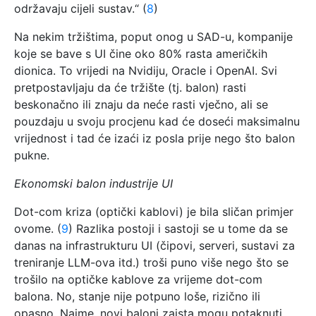
održavaju cijeli sustav.“ (
8
)
Na nekim tržištima, poput onog u SAD-u, kompanije
koje se bave s UI čine oko 80% rasta američkih
dionica. To vrijedi na Nvidiju, Oracle i OpenAI. Svi
pretpostavljaju da će tržište (tj. balon) rasti
beskonačno ili znaju da neće rasti vječno, ali se
pouzdaju u svoju procjenu kad će doseći maksimalnu
vrijednost i tad će izaći iz posla prije nego što balon
pukne.
Ekonomski balon industrije UI
Dot-com kriza (optički kablovi) je bila sličan primjer
ovome. (
9
) Razlika postoji i sastoji se u tome da se
danas na infrastrukturu UI (čipovi, serveri, sustavi za
treniranje LLM-ova itd.) troši puno više nego što se
trošilo na optičke kablove za vrijeme dot-com
balona. No, stanje nije potpuno loše, rizično ili
opasno. Naime, novi baloni zaista mogu potaknuti