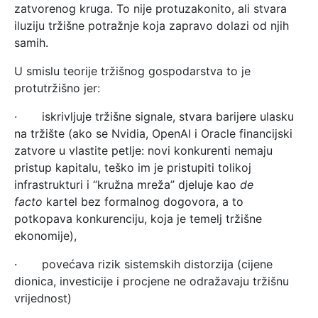
zatvorenog kruga. To nije protuzakonito, ali stvara
iluziju tržišne potražnje koja zapravo dolazi od njih
samih.
U smislu teorije tržišnog gospodarstva to je
protutržišno jer:
· iskrivljuje tržišne signale, stvara barijere ulasku
na tržište (ako se Nvidia, OpenAI i Oracle financijski
zatvore u vlastite petlje: novi konkurenti nemaju
pristup kapitalu, teško im je pristupiti tolikoj
infrastrukturi i “kružna mreža” djeluje kao
de
facto
kartel bez formalnog dogovora, a to
potkopava konkurenciju, koja je temelj tržišne
ekonomije),
· povećava rizik sistemskih distorzija (cijene
dionica, investicije i procjene ne odražavaju tržišnu
vrijednost)