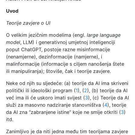
Uvod
Teorije zavjere o UI
O velikim jezičnim modelima (engl.
large language
model
, LLM) i generativnoj umjetnoj inteligenciji
poput ChatGPT, postoje razne misinformacije
(nenamjerne), dezinformacije (namjerne), i
malinformacije (informacije s ciljem nanošenja štete
ili manipuliranja); štoviše, čak i teorije zavjere.
Neke od njih su sljedeće: (a) teorije da AI ima skriveni
politički ili ideološki program (
1
), (
2
), (b) teorije da AI
već ima ili će uskoro imati svijest (
3
), (c) Teorije da AI
služi za masovno nadziranje stanovništva (
4
), teorije
da AI zna “zabranjene istine” koje ne smije otkriti (
3
)
itd.
Zanimljivo je da niti jedna među tim teorijama zavjere