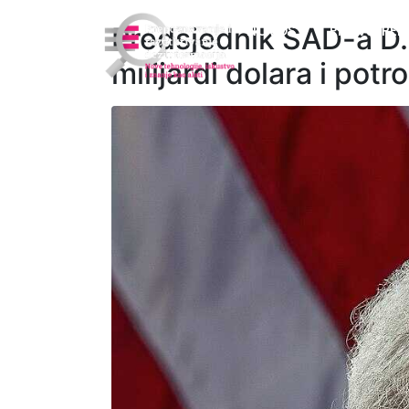
Predsjednik SAD-a D.
NOVOSTI
PROVJEREN
milijardi dolara i potr