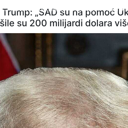
 Trump: „SAD su na pomoć Ukr
O ↓
ISPRAVCI
DOKUMENTI
O PROJEKTU ↓
KONTAKTI
ošile su 200 milijardi dolara v