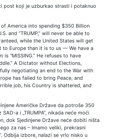
i post koji je uzburkao strasti i potaknuo
 of America into spending $350 Billion
U.S. and “TRUMP,” will never be able to
anteed, while the United States will get
t to Europe than it is to us — We have a
im is “MISSING.” He refuses to have
ddle.” A Dictator without Elections,
fully negotiating an end to the War with
rope has failed to bring Peace, and
rible job, his Country is shattered, and
jedinjene Američke Države da potroše 350
, bez SAD-a i „TRUMPA“, nikada neće moći
ven, dok Sjedinjene Države neće dobiti ništa
nego za nas – Imamo veliki, prekrasni
 Odbija izbore, nalazi se vrlo nisko u