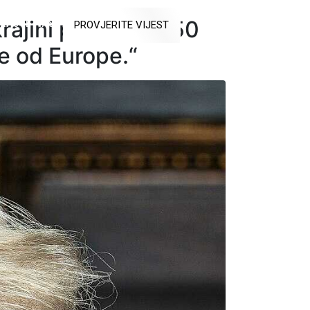
ajini potrošile 350
RAJTE NAS
PROVJERITE VIJEST
iše od Europe.“