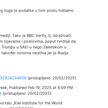
 Zbog toga te podatke u tom postu trebamo
ediji. Tako je BBC Verify, tj. istraživači
im izjavama i postovima, poput tvrdnje da
 je Trumpu u SAD-u nego Zelenskom u
 također notorna neistina jer je Rusija
1332924234939
(pristupljeno: 20/02/2025).
week, Published Feb 19, 2025 at 6:09 PM
3
(pristupljeno: 20/02/2025).
rtalu „Kiel Institute for the World