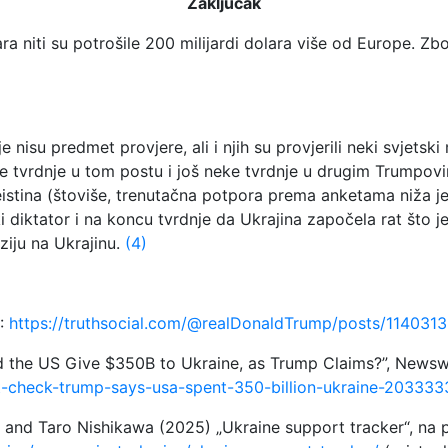
Zaključak
lara niti su potrošile 200 milijardi dolara više od Europe.
isu predmet provjere, ali i njih su provjerili neki svjetski m
le tvrdnje u tom postu i još neke tvrdnje u drugim Trumpov
eistina (štoviše, trenutačna potpora prema anketama niža
i diktator i na koncu tvrdnje da Ukrajina započela rat što je
ziju na Ukrajinu.
(4)
L:
https://truthsocial.com/@realDonaldTrump/posts/11403
Did the US Give $350B to Ukraine, as Trump Claims?”, News
-check-trump-says-usa-spent-350-billion-ukraine-203333
 and Taro Nishikawa (2025) „Ukraine support tracker“, na po