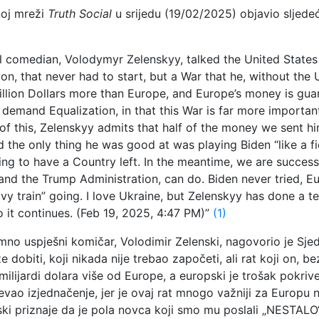
noj mreži
Truth Social
u srijedu (19/02/2025) objavio sljedeć
ful comedian, Volodymyr Zelenskyy, talked the United States
won, that never had to start, but a War that he, without the 
illion Dollars more than Europe, and Europe’s money is guar
demand Equalization, in that this War is far more importan
 of this, Zelenskyy admits that half of the money we sent h
nd the only thing he was good at was playing Biden “like a fi
ing to have a Country left. In the meantime, we are success
and the Trump Administration, can do. Biden never tried, Eu
 train” going. I love Ukraine, but Zelenskyy has done a ter
 it continues. (Feb 19, 2025, 4:47 PM)”
(1)
omno uspješni komičar, Volodimir Zelenski, nagovorio je S
že dobiti, koji nikada nije trebao započeti, ali rat koji on
 milijardi dolara više od Europe, a europski je trošak pokri
evao izjednačenje, jer je ovaj rat mnogo važniji za Europu 
ki priznaje da je pola novca koji smo mu poslali „NESTALO“.