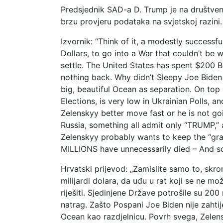
Predsjednik SAD-a D. Trump je na društve
brzu provjeru podataka na svjetskoj razini.
Izvornik: “Think of it, a modestly success
Dollars, to go into a War that couldn’t be 
settle. The United States has spent $200 B
nothing back. Why didn’t Sleepy Joe Biden 
big, beautiful Ocean as separation. On top
Elections, is very low in Ukrainian Polls, a
Zelenskyy better move fast or he is not go
Russia, something all admit only “TRUMP,” 
Zelenskyy probably wants to keep the “gravy
MILLIONS have unnecessarily died – And so
Hrvatski prijevod: „Zamislite samo to, skr
milijardi dolara, da uđu u rat koji se ne mo
riješiti. Sjedinjene Države potrošile su 200
natrag. Zašto Pospani Joe Biden nije zahtij
Ocean kao razdjelnicu. Povrh svega, Zelens