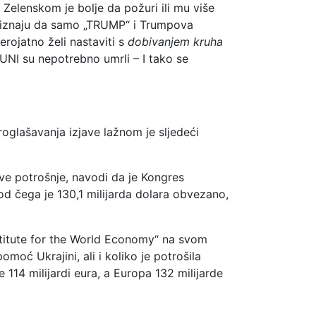
 Zelenskom je bolje da požuri ili mu više
priznaju da samo „TRUMP“ i Trumpova
erojatno želi nastaviti s
dobivanjem kruha
JUNI su nepotrebno umrli – I tako se
oglašavanja izjave lažnom je sljedeći
ve potrošnje, navodi da je Kongres
 od čega je 130,1 milijarda dolara obvezano,
nstitute for the World Economy“ na svom
moć Ukrajini, ali i koliko je potrošila
114 milijardi eura, a Europa 132 milijarde