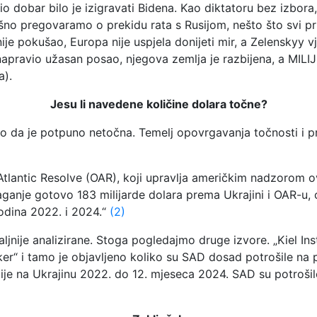
o dobar bilo je izigravati Bidena. Kao diktatoru bez izbora,
šno pregovaramo o prekidu rata s Rusijom, nešto što svi 
je pokušao, Europa nije uspjela donijeti mir, a Zelenskyy vj
e napravio užasan posao, njegova zemlja je razbijena, a MILI
a).
Jesu li navedene količine dolara točne?
io da je potpuno netočna. Temelj opovrgavanja točnosti i pr
Atlantic Resolve (OAR), koji upravlja američkim nadzorom o
olaganje gotovo 183 milijarde dolara prema Ukrajini i OAR-u,
godina 2022. i 2024.“
(2)
aljnije analizirane. Stoga pogledajmo druge izvore. „Kiel I
er“ i tamo je objavljeno koliko su SAD dosad potrošile na po
je na Ukrajinu 2022. do 12. mjeseca 2024. SAD su potrošile 