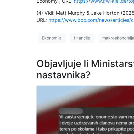
Economy“, URL:
https://www.ifw-kiel.de/t
(4) Vidi: Matt Murphy & Jake Horton (2025
URL:
https://www.bbc.com/news/articles/
Ekonomija
financije
makroekonomij
Objavljuje li Minista
nastavnika?