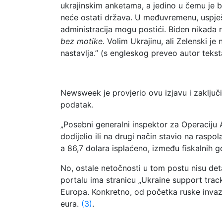
ukrajinskim anketama, a jedino u čemu je bi
neće ostati država. U međuvremenu, uspje
administracija mogu postići. Biden nikada ni
bez motike
. Volim Ukrajinu, ali Zelenski j
nastavlja.” (s engleskog preveo autor tekst
Newsweek je provjerio ovu izjavu i zaključ
podatak.
„Posebni generalni inspektor za Operaciju 
dodijelio ili na drugi način stavio na rasp
a 86,7 dolara isplaćeno, između fiskalnih 
No, ostale netočnosti u tom postu nisu det
portalu ima stranicu „Ukraine support track
Europa. Konkretno, od početka ruske invazi
eura.
(3)
.