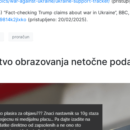
opics/war-against-ukraine/ukraine-support-tracker/
(pristup
) “Fact-checking Trump claims about war in Ukraine”, BBC,
c9814k2jlxko
(pristupljeno: 20/02/2025).
a
proračun
rstvo obrazovanja netočne po