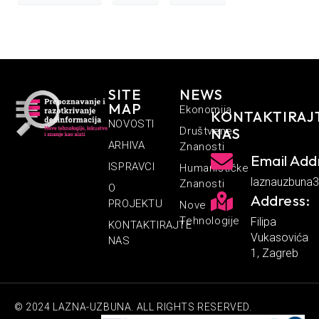
SITE
NEWS
MAP
Ekonomija
KONTAKTIRAJ
NOVOSTI
Društvene
NAS
ARHIVA
Znanosti
Email Add
ISPRAVCI
Humanističke
laznauzbuna
Znanosti
O
Address:
PROJEKTU
Nove
Tehnologije
Filipa
KONTAKTIRAJTE
Vukasovića
NAS
1, Zagreb
© 2024 LAZNA-UZBUNA. ALL RIGHTS RESERVED.