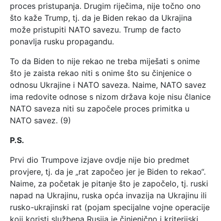
proces pristupanja. Drugim riječima, nije točno ono
što kaže Trump, tj. da je Biden rekao da Ukrajina
može pristupiti NATO savezu. Trump de facto
ponavlja rusku propagandu.
To da Biden to nije rekao ne treba miješati s onime
što je zaista rekao niti s onime što su činjenice o
odnosu Ukrajine i NATO saveza. Naime, NATO savez
ima redovite odnose s nizom država koje nisu članice
NATO saveza niti su započele proces primitka u
NATO savez. (9)
P.S.
Prvi dio Trumpove izjave ovdje nije bio predmet
provjere, tj. da je „rat započeo jer je Biden to rekao“.
Naime, za početak je pitanje što je započelo, tj. ruski
napad na Ukrajinu, ruska opća invazija na Ukrajinu ili
rusko-ukrajinski rat (pojam specijalne vojne operacije
koji koristi službena Rusija je činjenično i kriterijski