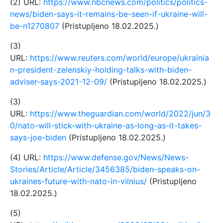
(2) URL:
https://www.nbcnews.com/politics/politics-
news/biden-says-it-remains-be-seen-if-ukraine-will-
be-n1270807
(Pristupljeno 18.02.2025.)
(3)
URL:
https://www.reuters.com/world/europe/ukrainia
n-president-zelenskiy-holding-talks-with-biden-
adviser-says-2021-12-09/
(Pristupljeno 18.02.2025.)
(3)
URL:
https://www.theguardian.com/world/2022/jun/3
0/nato-will-stick-with-ukraine-as-long-as-it-takes-
says-joe-biden
(Pristupljeno 18.02.2025.)
(4) URL:
https://www.defense.gov/News/News-
Stories/Article/Article/3456385/biden-speaks-on-
ukraines-future-with-nato-in-vilnius/
(Pristupljeno
18.02.2025.)
(5)