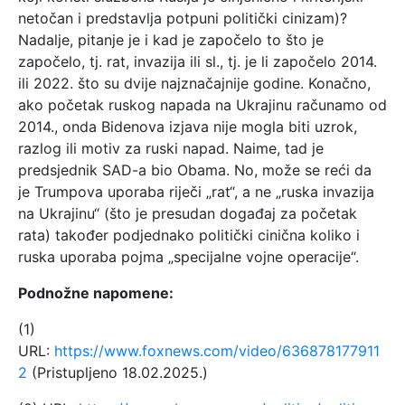
netočan i predstavlja potpuni politički cinizam)?
Nadalje, pitanje je i kad je započelo to što je
započelo, tj. rat, invazija ili sl., tj. je li započelo 2014.
ili 2022. što su dvije najznačajnije godine. Konačno,
ako početak ruskog napada na Ukrajinu računamo od
2014., onda Bidenova izjava nije mogla biti uzrok,
razlog ili motiv za ruski napad. Naime, tad je
predsjednik SAD-a bio Obama. No, može se reći da
je Trumpova uporaba riječi „rat“, a ne „ruska invazija
na Ukrajinu“ (što je presudan događaj za početak
rata) također podjednako politički cinična koliko i
ruska uporaba pojma „specijalne vojne operacije“.
Podnožne napomene:
(1)
URL:
https://www.foxnews.com/video/636878177911
2
(Pristupljeno 18.02.2025.)