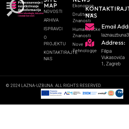
MAP
Ekonomija
KONTAKTIRAJ
NOVOSTI
Društvene
NAS
ARHIVA
Znanosti
Email Add
ISPRAVCI
Humanističke
laznauzbuna
Znanosti
O
Address:
PROJEKTU
Nove
Tehnologije
Filipa
KONTAKTIRAJTE
Vukasovića
NAS
1, Zagreb
© 2024 LAZNA-UZBUNA. ALL RIGHTS RESERVED.