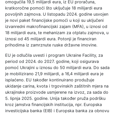
omogućila 19,5 milijardi eura, iz EU proračuna,
kratkoročne pomoći što uključuje 18 milijardi eura
povoljnih zajmova. U listopadu 2024. godine usvojen
je novi paket financijske pomoći u koji su uključeni
izvanredni makrofinancijski zajam (MFA), u iznosi od
18 milijardi eura, te mehanizam za otplatu zajmova, u
iznosi od 45 milijardi eura. Potonji je financiran
prihodima iz zamrznute ruske državne imovine.
EU je odlučila uvesti i program Ukraine Facility, za
period od 2024. do 2027. godine, koji osigurava
pomoć Ukrajini u iznosu do 50 milijardi eura. Do sada
je mobilizirano 21,9 milijardi, a 16,4 milijardi eura je
isplaćeno. EU također kontinuirano produžuje
ukidanje carina, kvota i trgovinskih zaštitnih mjera na
ukrajinske proizvode usmjerene na izvoz, za sada do
5. lipnja 2025. godine. Unija također pruža podršku
kroz jamstva financijskih institucija, npr. Europska
investicijska banka (EIB) i Europska banka za obnovu