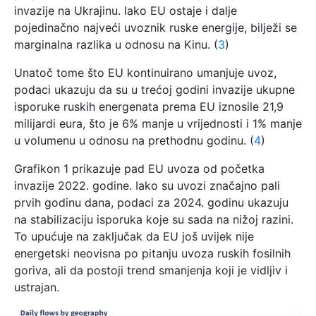
invazije na Ukrajinu. Iako EU ostaje i dalje
pojedinačno najveći uvoznik ruske energije, bilježi se
marginalna razlika u odnosu na Kinu. (
3
)
Unatoč tome što EU kontinuirano umanjuje uvoz,
podaci ukazuju da su u trećoj godini invazije ukupne
isporuke ruskih energenata prema EU iznosile 21,9
milijardi eura, što je 6% manje u vrijednosti i 1% manje
u volumenu u odnosu na prethodnu godinu. (
4
)
Grafikon 1 prikazuje pad EU uvoza od početka
invazije 2022. godine. Iako su uvozi značajno pali
prvih godinu dana, podaci za 2024. godinu ukazuju
na stabilizaciju isporuka koje su sada na nižoj razini.
To upućuje na zaključak da EU još uvijek nije
energetski neovisna po pitanju uvoza ruskih fosilnih
goriva, ali da postoji trend smanjenja koji je vidljiv i
ustrajan.