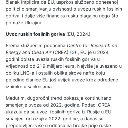
članak implicira da EU, usprkos službeno donesenoj
politici o smanjivanju ovisnosti o uvozu ruskih fosilnih
goriva, i dalje više financira rusku blagajnu nego što
pomaže Ukrajini.
Uvoz ruskih fosilnih goriva
(EU, 2024.)
Prema službenim podacima
Centre for Research on
Energy and Clean Air
(CREA) (
2
) , EU je u 2024.
godini doista uvezla ruskih fosilnih goriva u
vrijednosti od 21,9 milijardi eura. Najviše je uvezeno u
obliku LNG-a i ostalih oblika sirove nafte koju
pojedine članice EU još uvijek uvoze kroz određene
iznimke u sankcijama.
Međutim, dugoročni trend pokazuje kontinuirano
smanjenje uvoza od 2022. godine. Podaci CREA
ukazuju da su uvozi fosilnih goriva iz Rusije u EU
smanjeni od ožujka 2022. godine, a danas su
prepolovljeni više u odnosu na brojke prije ruske