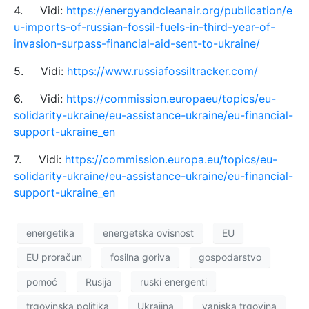
4. Vidi:
https://energyandcleanair.org/publication/e
u-imports-of-russian-fossil-fuels-in-third-year-of-
invasion-surpass-financial-aid-sent-to-ukraine/
5. Vidi:
https://www.russiafossiltracker.com/
6. Vidi:
https://commission.europaeu/topics/eu-
solidarity-ukraine/eu-assistance-ukraine/eu-financial-
support-ukraine_en
7. Vidi:
https://commission.europa.eu/topics/eu-
solidarity-ukraine/eu-assistance-ukraine/eu-financial-
support-ukraine_en
energetika
energetska ovisnost
EU
EU proračun
fosilna goriva
gospodarstvo
pomoć
Rusija
ruski energenti
trgovinska politika
Ukrajina
vanjska trgovina