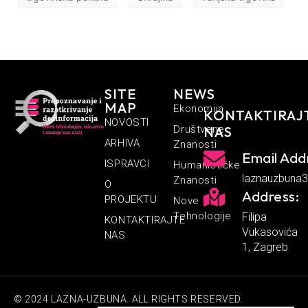
SITE
NEWS
MAP
Ekonomija
KONTAKTIRAJ
NOVOSTI
Društvene
NAS
ARHIVA
Znanosti
Email Add
ISPRAVCI
Humanističke
laznauzbuna
Znanosti
O
Address:
PROJEKTU
Nove
Tehnologije
Filipa
KONTAKTIRAJTE
Vukasovića
NAS
1, Zagreb
© 2024 LAZNA-UZBUNA. ALL RIGHTS RESERVED.