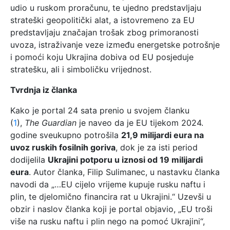
udio u ruskom proračunu, te ujedno predstavljaju
strateški geopolitički alat, a istovremeno za EU
predstavljaju značajan trošak zbog primoranosti
uvoza, istraživanje veze između energetske potrošnje
i pomoći koju Ukrajina dobiva od EU posjeduje
stratešku, ali i simboličku vrijednost.
Tvrdnja iz članka
Kako je portal 24 sata prenio u svojem članku
(
1
),
The Guardian
je naveo da je EU tijekom 2024.
godine sveukupno potrošila
21,9 milijardi eura na
uvoz ruskih fosilnih goriva
, dok je za isti period
dodijelila
Ukrajini potporu u iznosi od 19 milijardi
eura
. Autor članka, Filip Sulimanec, u nastavku članka
navodi da „…EU cijelo vrijeme kupuje rusku naftu i
plin, te djelomično financira rat u Ukrajini.“ Uzevši u
obzir i naslov članka koji je portal objavio, „EU troši
više na rusku naftu i plin nego na pomoć Ukrajini“,