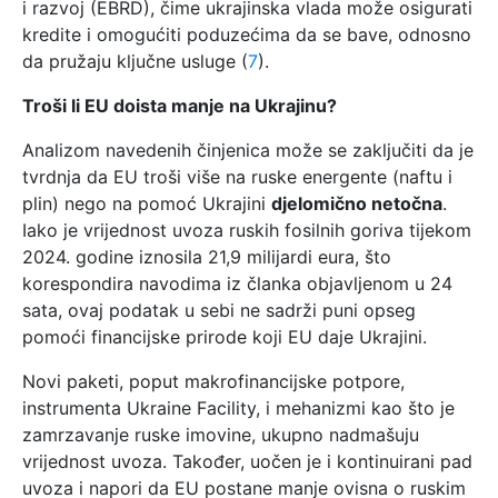
i razvoj (EBRD), čime ukrajinska vlada može osigurati
kredite i omogućiti poduzećima da se bave, odnosno
da pružaju ključne usluge (
7
).
Troši li EU doista manje na Ukrajinu?
Analizom navedenih činjenica može se zaključiti da je
tvrdnja da EU troši više na ruske energente (naftu i
plin) nego na pomoć Ukrajini
djelomično netočna
.
Iako je vrijednost uvoza ruskih fosilnih goriva tijekom
2024. godine iznosila 21,9 milijardi eura, što
korespondira navodima iz članka objavljenom u 24
sata, ovaj podatak u sebi ne sadrži puni opseg
pomoći financijske prirode koji EU daje Ukrajini.
Novi paketi, poput makrofinancijske potpore,
instrumenta Ukraine Facility, i mehanizmi kao što je
zamrzavanje ruske imovine, ukupno nadmašuju
vrijednost uvoza. Također, uočen je i kontinuirani pad
uvoza i napori da EU postane manje ovisna o ruskim