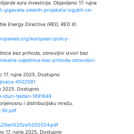
lijarde eura investicija
. Objavljeno 17. rujna
-5-gigavata-zelenih-projekata-izgubit-ce-
le Energy Directive (RED, RED II)
.
uropanels.org/european-policy-
jednice bez prihoda, obnovljivi izvori bez
je-lokalne-zajednice-bez-prihoda-obnovljivi-
no 17. rujna 2025. Dostupno
ljivaca-4502091
jna 2025. Dostupno
ze-iduci-tjedan-1891649
prijenosnu i distribucijsku mrežu
.
-30.pdf
0el%20en%20za%202024.pdf
eno 17. rujna 2025. Dostupno