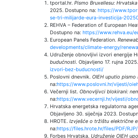
tportal.hr.
Pismo Bruxellesu: Hrvatska b
2025. Dostupno na:
https://www.tpor
se-tri-milijarde-eura-investicija-2025
REHVA – Federation of European Heati
Dostupno na:
https://www.rehva.eu/eu
European Panels Federation.
Renewabl
developments/climate-energy/renewab
Udruženje obnovljivi izvori energije 
budućnosti
. Objavljeno 17. rujna 202
izvori-bez-buducnosti/
Poslovni dnevnik.
OIEH uputio pismo K
na:
https://www.poslovni.hr/vijesti/o
Večernji list.
Obnovljivci blokirani: nem
na:
https://www.vecernji.hr/vijesti/obn
Hrvatska energetska regulatorna age
Objavljeno 30. siječnja 2023. Dostup
HROTE.
Izvješće o tržištu električne 
na:
https://files.hrote.hr/files/PD
Forbes Hrvatska.
Udruženje OIEH upoz