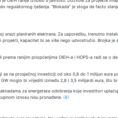
je OIEH ranije iznosio u javnosti. Dozvole za projekte imaju
do regulatornog rješenja. “Blokada” je stoga de facto stanj
 snazi planiranih elektrana. Za usporedbu, trenutno instal
eni projekti, kapacitet bi se više nego udvostručio. Brojka je
prema ranijim priopćenjima OIEH-a i HOPS-a radi se o desec
se na prosječnoj investiciji od oko 0,8 do 1 milijun eura p
5 GW moglo bi vrijediti između 2,8 i 3,5 milijardi eura, što 
knadama za energetska odobrenja koje investitori uplaćuju 
kupnom iznosu nisu pronađene.
(8)