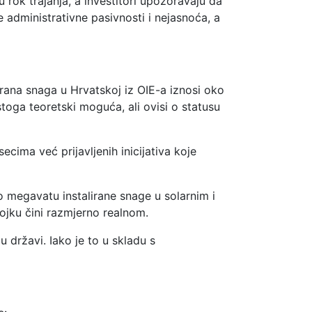
 rok trajanja, a investitori upozoravaju da
e administrativne pasivnosti i nejasnoća, a
irana snaga u Hrvatskoj iz OIE-a iznosi oko
 stoga teoretski moguća, ali ovisi o statusu
ima već prijavljenih inicijativa koje
o megavatu instalirane snage u solarnim i
brojku čini razmjerno realnom.
državi. Iako je to u skladu s