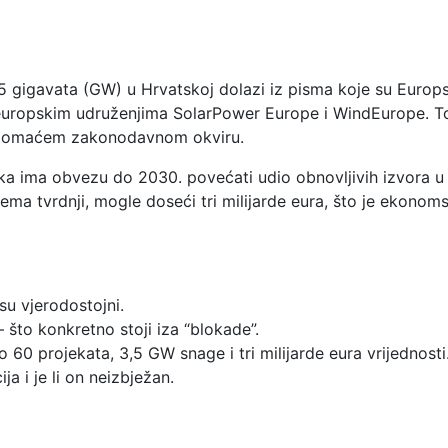
5 gigavata (GW) u Hrvatskoj dolazi iz pisma koje su Europsk
 europskim udruženjima SolarPower Europe i WindEurope. To
 u domaćem zakonodavnom okviru.
ka ima obvezu do 2030. povećati udio obnovljivih izvora u 
 prema tvrdnji, mogle doseći tri milijarde eura, što je ekono
 su vjerodostojni.
što konkretno stoji iza “blokade”.
 o 60 projekata, 3,5 GW snage i tri milijarde eura vrijednosti
ja i je li on neizbježan.