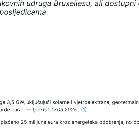
ukovnih udruga Bruxellesu, ali dostupni
 posljedicama.
 3,5 GW, uključujući solarne i vjetroelektrane, geotermalne
ijarde eura.” —
tportal, 17.09.2025.
,
(1)
uplaćeno 25 milijuna eura kroz energetska odobrenja, no do