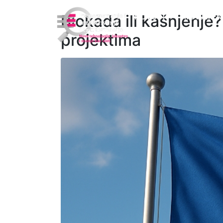
Blokada ili kašnjenje?
NOVOSTI
PROVJEREN
projektima