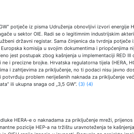
GW” potječe iz pisma Udruženja obnovljivi izvori energije 
ače u sektor OIE. Radi se o legitimnim industrijskim akteri
lužbeni državni registar. Sama činjenica da tvrdnja potječe iz
e. Europska komisija u svojim dokumentima i priopćenjima nij
eno jest postupak zbog kašnjenja u implementaciji RED III di
i ne i precizne brojke. Hrvatska regulatorna tijela (HERA,
ma i zahtjevima za priključenje, no ti podaci nisu javno do
 potvrđuju problem neriješenih naknada za priključenje već
ata” ili ukupna snaga od „3,5 GW”.
(3)
(4)
dluke HERA-e o naknadama za priključenje mreži, prijenos
ntne pozicije HEP-a na tržištu uravnoteženja te kašnjenja u