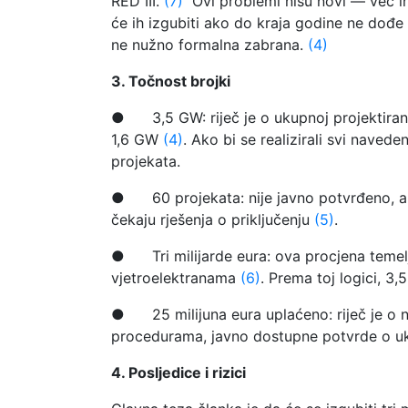
RED III.
(7)
Ovi problemi nisu novi — već ih 
će ih izgubiti ako do kraja godine ne dođe 
ne nužno formalna zabrana.
(4)
3. Točnost brojki
● 3,5 GW: riječ je o ukupnoj projektiranoj
1,6 GW
(4)
. Ako bi se realizirali svi naved
projekata.
● 60 projekata: nije javno potvrđeno, ali 
čekaju rješenja o priključenju
(5)
.
● Tri milijarde eura: ova procjena temelji 
vjetroelektranama
(6)
. Prema toj logici, 3,
● 25 milijuna eura uplaćeno: riječ je o na
procedurama, javno dostupne potvrde o u
4. Posljedice i rizici