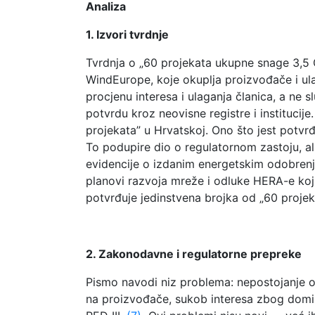
A
naliza
1. Izvori tvrdnje
Tvrdnja o „60 projekata ukupne snage 3,5 
WindEurope, koje okuplja proizvođače i ulag
procjenu interesa i ulaganja članica, a ne s
potvrdu kroz neovisne registre i institucij
projekata” u Hrvatskoj. Ono što jest potvrđ
To podupire dio o regulatornom zastoju, al
evidencije o izdanim energetskim odobrenji
planovi razvoja mreže i odluke HERA-e koji
potvrđuje jedinstvena brojka od „60 projek
2. Zakonodavne i regulatorne prepreke
Pismo navodi niz problema: nepostojanje o
na proizvođače, sukob interesa zbog domina