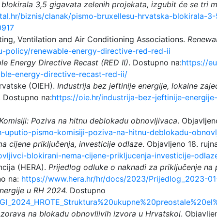
lokirala 3,5 gigavata zelenih projekata, izgubit će se tri mi
tal.hr/biznis/clanak/pismo-bruxellesu-hrvatska-blokirala-3
0917
ng, Ventilation and Air Conditioning Associations.
Renewab
-policy/renewable-energy-directive-red-red-ii
e Energy Directive Recast (RED II)
. Dostupno na:
https://e
le-energy-directive-recast-red-ii/
Hrvatske (OIEH).
Industrija bez jeftinije energije, lokalne za
5. Dostupno na:
https://oie.hr/industrija-bez-jeftinije-energi
omisiji: Poziva na hitnu deblokadu obnovljivaca
. Objavlje
ieh-uputio-pismo-komisiji-poziva-na-hitnu-deblokadu-obnov
a cijene priključenja, investicije odlaze
. Objavljeno 18. ru
ovljivci-blokirani-nema-cijene-prikljucenja-investicije-odla
ncija (HERA).
Prijedlog odluke o naknadi za priključenje na 
no na:
https://www.hera.hr/hr/docs/2023/Prijedlog_2023-01
energije u RH 2024.
Dostupno
F/RJP/GI_2024_HROTE_Struktura%20ukupne%20preostale%2
orava na blokadu obnovljivih izvora u Hrvatskoj
. Objavlj