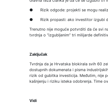
Glavna teza članka je da će se izgubiti tri m
● Rizik odgode: projekti se mogu realizira
● Rizik propasti: ako investitor izgubi doz
Trenutno nije moguće potvrditi da će svi na
tvrdnja o “izgubljenim” tri milijarde definiti
Zaključak
Tvrdnja da je Hrvatska blokirala svih 60 ze
dostupnih dokumenata i pisma industrijskih 
rizik od gubitka investicija. Međutim, nije p
kašnjenju i riziku isteka odobrenja. Time o
Vidi