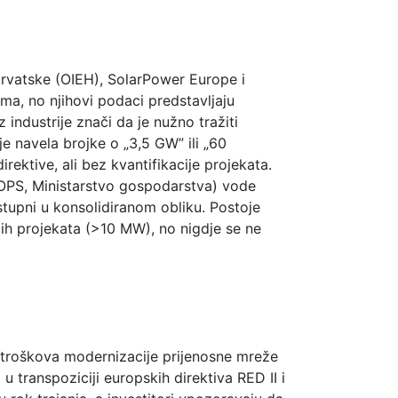
Hrvatske (OIEH), SolarPower Europe i
ma, no njihovi podaci predstavljaju
 industrije znači da je nužno tražiti
e navela brojke o „3,5 GW” ili „60
rektive, ali bez kvantifikacije projekata.
 HOPS, Ministarstvo gospodarstva) vode
stupni u konsolidiranom obliku. Postoje
ih projekata (>10 MW), no nigdje se ne
 troškova modernizacije prijenosne mreže
 transpoziciji europskih direktiva RED II i