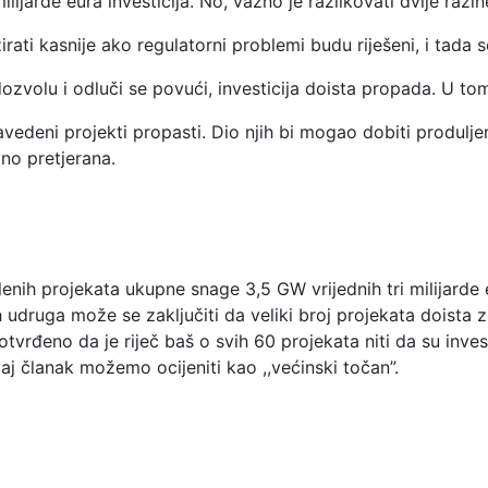
ilijarde eura investicija. No, važno je razlikovati dvije razin
ti kasnije ako regulatorni problemi budu riješeni, i tada s
volu i odluči se povući, investicija doista propada. U tom 
vedeni projekti propasti. Dio njih bi mogao dobiti produljen
vno pretjerana.
lenih projekata ukupne snage 3,5 GW vrijednih tri milijarde 
udruga može se zaključiti da veliki broj projekata doista z
otvrđeno da je riječ baš o svih 60 projekata niti da su invest
vaj članak možemo ocijeniti kao ,,većinski točan”.