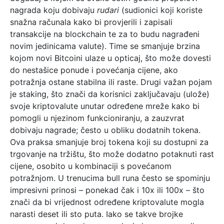
nagrada koju dobivaju
rudari
(sudionici koji koriste
snažna računala kako bi provjerili i zapisali
transakcije na blockchain te za to budu nagrađeni
novim jedinicama valute). Time se smanjuje brzina
kojom novi Bitcoini ulaze u opticaj, što može dovesti
do nestašice ponude i povećanja cijene, ako
potražnja ostane stabilna ili raste. Drugi važan pojam
je staking, što znači da korisnici zaključavaju (ulože)
svoje kriptovalute unutar određene mreže kako bi
pomogli u njezinom funkcioniranju, a zauzvrat
dobivaju nagrade; često u obliku dodatnih tokena.
Ova praksa smanjuje broj tokena koji su dostupni za
trgovanje na tržištu, što može dodatno potaknuti rast
cijene, osobito u kombinaciji s povećanom
potražnjom. U trenucima bull runa često se spominju
impresivni prinosi – ponekad čak i 10x ili 100x – što
znači da bi vrijednost određene kriptovalute mogla
narasti deset ili sto puta. Iako se takve brojke