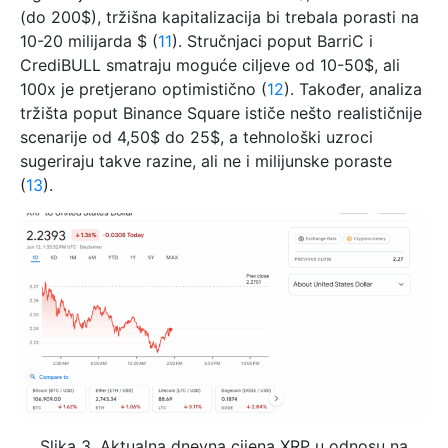
(do 200$), tržišna kapitalizacija bi trebala porasti na
10-20 milijarda $ (
11
). Stručnjaci poput BarriC i
CrediBULL smatraju moguće ciljeve od 10-50$, ali
100x je pretjerano optimistično (
12
). Također, analiza
tržišta poput Binance Square ističe nešto realističnije
scenarije od 4,50$ do 25$, a tehnološki uzroci
sugeriraju takve razine, ali ne i milijunske poraste
(
13
).
Slika 3. Aktualna dnevna cijena XRP u odnosu na