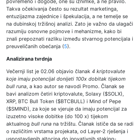
povremeno i dogode, one su iznimke, a ne pravilo.
Takva očekivanja često su rezultat marketinga,
entuzijazma zajednice i špekulacija, a ne temelje se
na dubinskoj tržišnoj analizi. Zato je važno da ulagači
razumiju osnovne pojmove i mehanizme, kako bi
znali prepoznati razliku između stvarnog potencijala i
preuveličanih obećanja (
5
).
Analizirana tvrdnja
Večernji list je 02.06 objavio članak
4 kriptovalute
koje imaju potencijal donijeti 100x dobitak tijekom
bull runa
, a kao autor se navodi Promo. Članak se
bavi analizom četiri kriptovalute, Solaxy ($SOLX),
XRP, BTC Bull Token ($BTCBULL) i Mind of Pepe
($SMIND), za koje se vjeruje da imaju potencijal za
izuzetno visoke dobitke (do 100 x) tijekom
aktualnog
bull runa
na tržištu. Članak ističe da se radi
o različitim vrstama projekata, od Layer-2 rješenja i
uspostavljenih altocina do inovativnih staking-