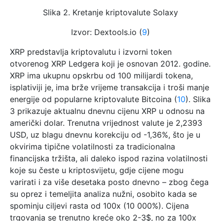
Slika 2. Kretanje kriptovalute Solaxy
Izvor: Dextools.io (
9
)
XRP predstavlja kriptovalutu i izvorni token
otvorenog XRP Ledgera koji je osnovan 2012. godine.
XRP ima ukupnu opskrbu od 100 milijardi tokena,
isplativiji je, ima brže vrijeme transakcija i troši manje
energije od popularne kriptovalute Bitcoina (
10
). Slika
3 prikazuje aktualnu dnevnu cijenu XRP u odnosu na
američki dolar. Trenutna vrijednost valute je 2,2393
USD, uz blagu dnevnu korekciju od -1,36%, što je u
okvirima tipične volatilnosti za tradicionalna
financijska tržišta, ali daleko ispod razina volatilnosti
koje su česte u kriptosvijetu, gdje cijene mogu
varirati i za više desetaka posto dnevno – zbog čega
su oprez i temeljita analiza nužni, osobito kada se
spominju ciljevi rasta od 100x (10 000%). Cijena
trgovanja se trenutno kreće oko 2-3$, no za 100x