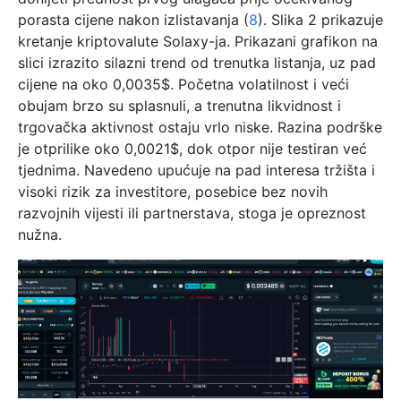
porasta cijene nakon izlistavanja (
8
). Slika 2 prikazuje
kretanje kriptovalute Solaxy-ja. Prikazani grafikon na
slici izrazito silazni trend od trenutka listanja, uz pad
cijene na oko 0,0035$. Početna volatilnost i veći
obujam brzo su splasnuli, a trenutna likvidnost i
trgovačka aktivnost ostaju vrlo niske. Razina podrške
je otprilike oko 0,0021$, dok otpor nije testiran već
tjednima. Navedeno upućuje na pad interesa tržišta i
visoki rizik za investitore, posebice bez novih
razvojnih vijesti ili partnerstava, stoga je opreznost
nužna.