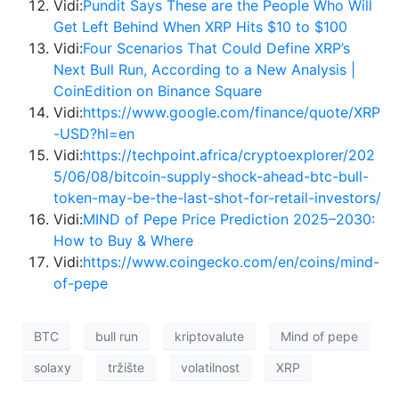
Vidi:
Pundit Says These are the People Who Will
Get Left Behind When XRP Hits $10 to $100
Vidi:
Four Scenarios That Could Define XRP’s
Next Bull Run, According to a New Analysis |
CoinEdition on Binance Square
Vidi:
https://www.google.com/finance/quote/XRP
-USD?hl=en
Vidi:
https://techpoint.africa/cryptoexplorer/202
5/06/08/bitcoin-supply-shock-ahead-btc-bull-
token-may-be-the-last-shot-for-retail-investors/
Vidi:
MIND of Pepe Price Prediction 2025–2030:
How to Buy & Where
Vidi:
https://www.coingecko.com/en/coins/mind-
of-pepe
BTC
bull run
kriptovalute
Mind of pepe
solaxy
tržište
volatilnost
XRP