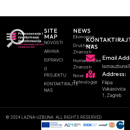
SITE
NEWS
MAP
Ekonomija
KONTAKTIRAJ
NOVOSTI
Društvene
NAS
ARHIVA
Znanosti
Email Add
ISPRAVCI
Humanističke
laznauzbuna
Znanosti
O
Address:
PROJEKTU
Nove
Tehnologije
Filipa
KONTAKTIRAJTE
Vukasovića
NAS
1, Zagreb
© 2024 LAZNA-UZBUNA. ALL RIGHTS RESERVED.