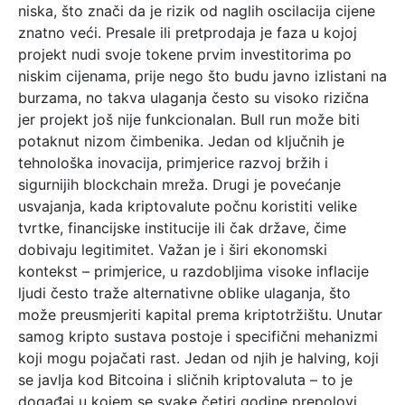
niska, što znači da je rizik od naglih oscilacija cijene
znatno veći. Presale ili pretprodaja je faza u kojoj
projekt nudi svoje tokene prvim investitorima po
niskim cijenama, prije nego što budu javno izlistani na
burzama, no takva ulaganja često su visoko rizična
jer projekt još nije funkcionalan. Bull run može biti
potaknut nizom čimbenika. Jedan od ključnih je
tehnološka inovacija, primjerice razvoj bržih i
sigurnijih blockchain mreža. Drugi je povećanje
usvajanja, kada kriptovalute počnu koristiti velike
tvrtke, financijske institucije ili čak države, čime
dobivaju legitimitet. Važan je i širi ekonomski
kontekst – primjerice, u razdobljima visoke inflacije
ljudi često traže alternativne oblike ulaganja, što
može preusmjeriti kapital prema kriptotržištu. Unutar
samog kripto sustava postoje i specifični mehanizmi
koji mogu pojačati rast. Jedan od njih je halving, koji
se javlja kod Bitcoina i sličnih kriptovaluta – to je
događaj u kojem se svake četiri godine prepolovi