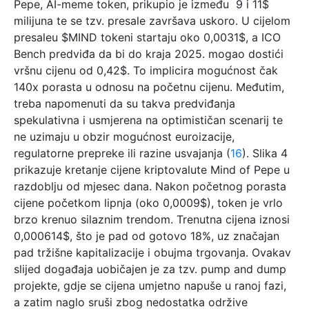
Pepe, AI-meme token, prikupio je između 9 i 11$
milijuna te se tzv. presale završava uskoro. U cijelom
presaleu $MIND tokeni startaju oko 0,0031$, a ICO
Bench predviđa da bi do kraja 2025. mogao dostići
vršnu cijenu od 0,42$. To implicira mogućnost čak
140x porasta u odnosu na početnu cijenu. Međutim,
treba napomenuti da su takva predviđanja
spekulativna i usmjerena na optimističan scenarij te
ne uzimaju u obzir mogućnost euroizacije,
regulatorne prepreke ili razine usvajanja (
16
). Slika 4
prikazuje kretanje cijene kriptovalute Mind of Pepe u
razdoblju od mjesec dana. Nakon početnog porasta
cijene početkom lipnja (oko 0,0009$), token je vrlo
brzo krenuo silaznim trendom. Trenutna cijena iznosi
0,000614$, što je pad od gotovo 18%, uz značajan
pad tržišne kapitalizacije i obujma trgovanja. Ovakav
slijed događaja uobičajen je za tzv. pump and dump
projekte, gdje se cijena umjetno napuše u ranoj fazi,
a zatim naglo sruši zbog nedostatka održive