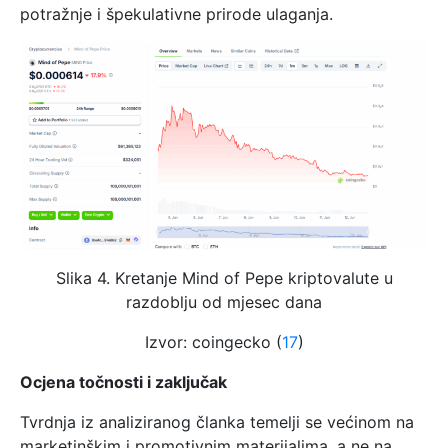
potražnje i špekulativne prirode ulaganja.
Slika 4. Kretanje Mind of Pepe kriptovalute u
razdoblju od mjesec dana
Izvor: coingecko (
17
)
Ocjena točnosti i zaključak
Tvrdnja iz analiziranog članka temelji se većinom na
marketinškim i promotivnim materijalima, a ne na