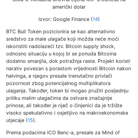
američki dolar
Izvor: Google Finance (
14
)
BTC Bull Token pozicionira se kao alternativno
sredstvo za male ulagače koji možda neće moći
iskoristiti nadolazeći tzv. Bitcoin supply shock,
odnosno situaciju u kojoj bi se ponuda Bitcoina
dodatno smanjila, dok potražnja raste. Projekt koristi
narativ povezan s porastom vrijednosti Bitcoin nakon
halvinga, a njegov presale trenutačno privlači
pozornost zbog potencijalnog multiplikatora
ulaganja. Također, token bi mogao pružiti posljednju
priliku malim ulagačima da ostvare značajnije
prinose, ali također je riječ o činjenici da je tržište
visoko spekulativno i osjetljivo na makroekonomske
utjecaje (
15
).
Prema podacima ICO Benc-a, presale za Mind of