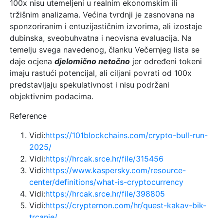
100x nisu utemeljeni u realnim ekonomskim ili
tržišnim analizama. Većina tvrdnji je zasnovana na
sponzoriranim i entuzijastičnim izvorima, ali izostaje
dubinska, sveobuhvatna i neovisna evaluacija. Na
temelju svega navedenog, članku Večernjeg lista se
daje ocjena
djelomično netočno
jer određeni tokeni
imaju rastući potencijal, ali ciljani povrati od 100x
predstavljaju spekulativnost i nisu podržani
objektivnim podacima.
Reference
Vidi:
https://101blockchains.com/crypto-bull-run-
2025/
Vidi:
https://hrcak.srce.hr/file/315456
Vidi:
https://www.kaspersky.com/resource-
center/definitions/what-is-cryptocurrency
Vidi:
https://hrcak.srce.hr/file/398805
Vidi:
https://crypternon.com/hr/quest-kakav-bik-
trcanje/