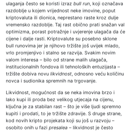
ulaganja često se koristi izraz
bull run
, koji označava
razdoblje u kojem vrijednost neke imovine, poput
kriptovaluta ili dionica, neprestano raste kroz dulje
vremensko razdoblje. Taj rast obično prati snažan val
optimizma, porast potražnje i uvjerenje ulagača da će
cijene i dalje rasti. Kriptovalute su posebno sklone
bull runovima jer je njihovo tržište još uvijek mlado,
vrlo promjenjivo i stalno se razvija. Svakim novim
valom interesa – bilo od strane malih ulagača,
institucionalnih fondova ili tehnoloških entuzijasta –
tržište dobiva novu
likvidnost
, odnosno veću količinu
novca i sudionika spremnih na trgovanje.
Likvidnost, mogućnost da se neka imovina brzo i
lako kupi ili proda bez velikog utjecaja na cijenu,
ključna je za stabilan rast – što je više ljudi spremno
kupiti i prodati, to je tržište zdravije. S druge strane,
kod novih kripto projekata koji su još u razvoju –
osobito onih u fazi
presalea
– likvidnost je često