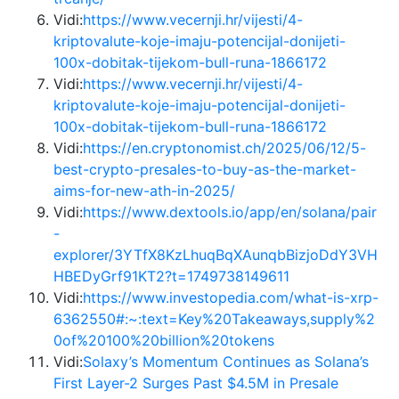
Vidi:
https://www.vecernji.hr/vijesti/4-
kriptovalute-koje-imaju-potencijal-donijeti-
100x-dobitak-tijekom-bull-runa-1866172
Vidi:
https://www.vecernji.hr/vijesti/4-
kriptovalute-koje-imaju-potencijal-donijeti-
100x-dobitak-tijekom-bull-runa-1866172
Vidi:
https://en.cryptonomist.ch/2025/06/12/5-
best-crypto-presales-to-buy-as-the-market-
aims-for-new-ath-in-2025/
Vidi:
https://www.dextools.io/app/en/solana/pair
-
explorer/3YTfX8KzLhuqBqXAunqbBizjoDdY3VH
HBEDyGrf91KT2?t=1749738149611
Vidi:
https://www.investopedia.com/what-is-xrp-
6362550#:~:text=Key%20Takeaways,supply%2
0of%20100%20billion%20tokens
Vidi:
Solaxy’s Momentum Continues as Solana’s
First Layer-2 Surges Past $4.5M in Presale