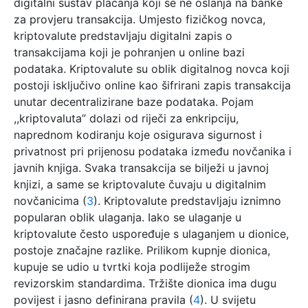
digitalni sustav plaćanja koji se ne oslanja na banke
za provjeru transakcija. Umjesto fizičkog novca,
kriptovalute predstavljaju digitalni zapis o
transakcijama koji je pohranjen u online bazi
podataka. Kriptovalute su oblik digitalnog novca koji
postoji isključivo online kao šifrirani zapis transakcija
unutar decentralizirane baze podataka. Pojam
,,kriptovaluta” dolazi od riječi za enkripciju,
naprednom kodiranju koje osigurava sigurnost i
privatnost pri prijenosu podataka između novčanika i
javnih knjiga. Svaka transakcija se bilježi u javnoj
knjizi, a same se kriptovalute čuvaju u digitalnim
novčanicima (
3
). Kriptovalute predstavljaju iznimno
popularan oblik ulaganja. Iako se ulaganje u
kriptovalute često uspoređuje s ulaganjem u dionice,
postoje značajne razlike. Prilikom kupnje dionica,
kupuje se udio u tvrtki koja podliježe strogim
revizorskim standardima. Tržište dionica ima dugu
povijest i jasno definirana pravila (
4
). U svijetu