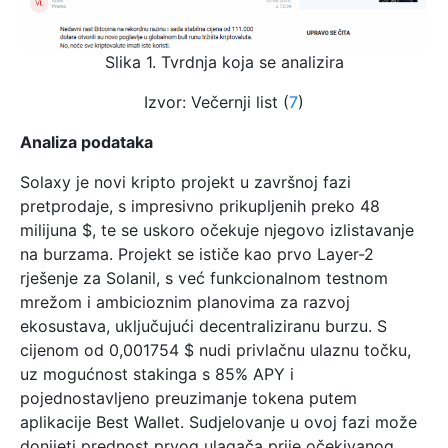
Slika 1. Tvrdnja koja se analizira
Izvor: Večernji list (
7
)
Analiza podataka
Solaxy je novi kripto projekt u završnoj fazi
pretprodaje, s impresivno prikupljenih preko 48
milijuna $, te se uskoro očekuje njegovo izlistavanje
na burzama. Projekt se ističe kao prvo Layer-2
rješenje za Solanil, s već funkcionalnom testnom
mrežom i ambicioznim planovima za razvoj
ekosustava, uključujući decentraliziranu burzu. S
cijenom od 0,001754 $ nudi privlačnu ulaznu točku,
uz mogućnost stakinga s 85% APY i
pojednostavljeno preuzimanje tokena putem
aplikacije Best Wallet. Sudjelovanje u ovoj fazi može
donijeti prednost prvog ulagača prije očekivanog