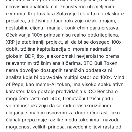
neovisnim analitičkim ili znanstveno utemeljenim
izvorima. Kriptovaluta Solaxy je tek u fazi prelaska iz
presalea, a tržišni podaci pokazuju nizak obujam,
nestabilnu cijenu i manjak konkretnih partnerstava.
Očekivanja 100x prinosa nisu realno potkrijepljena.
XRP je etabliraniji projekt, ali da bi se dosegao 100x
dobit, tržišna kapitalizacija bi morala nadmašiti
globalni BDP, što je ekonomski nevjerojatno prema
relevantnim tržišnim analitičarima. BTC Bull Token
nema dovoljno dostupnih tehničkih podataka ni
analiza koje bi opravdale multiplikator od 100x. Mind
of Pepe, kao meme-AI token, ima visoko spekulativni
karakter. Iako postoje predviđanja s ICO Bencha o
mogućem rastu od 140x, trenutačni tržišni pad i
volatilnost ukazuju da se radi o visokorizičnom
ulaganju s malom osnovom za dugoročni rast. Iako
članak prepoznaje razlike među tokenima i navodi
mogućnost velikih prinosa, navedeni ciljevi rasta od