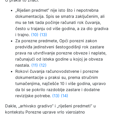
U praksi to znači:
„Riješen predmet“ nije isto što i nepotrebna
dokumentacija. Spis se smatra zaključenim, ali
mu se tek tada počinje računati rok čuvanja,
često u trajanju od više godina, a za dio gradiva
i trajno.
(10)
(13)
Za porezne predmete, Opći porezni zakon
predviđa jedinstveni šestogodišnji rok zastare
prava na utvrđivanje porezne obveze i naplate,
računajući od isteka godine u kojoj je obveza
nastala.
(11)
(12)
Rokovi čuvanja računovodstvene i porezne
dokumentacije u praksi su, prema stručnim
tumačenjima, najčešće 10 i više godina, upravo
da bi se pokrilo razdoblje zastare i dodatne
revizijske potrebe.
(13)
(14)
Dakle, „arhivsko gradivo“ i „riješeni predmeti“ u
kontekstu Porezne uprave vrlo vjerojatno