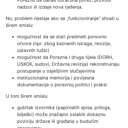
Poreznu da danas obračuna porez, provodi
nadzor ili izdaje nova rješenja.
No, problem nastaje ako se „funkcioniranje“ shvati u
širem smislu:
mogućnost da se stari predmeti ponovno
otvore (npr. zbog kaznenih istraga, revizije,
ustavnih tužbi)
mogućnost da Porezna i druga tijela (DORH,
USKOK, sudovi, Državna revizija) rekonstruiraju
postupanje u osjetljivim slučajevima
institucionalna memorija i povijesna
dokumentacija o poreznoj politici i praksi
U tom širem smislu:
gubitak izvornika (papirnatih spisa, priloga,
bilješki) može značajno oslabiti dokaznu
poziciju države ili građana u budućim