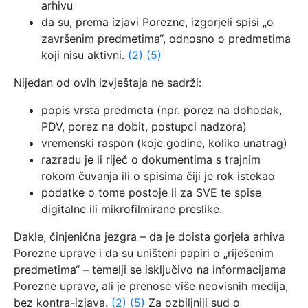
arhivu
da su, prema izjavi Porezne, izgorjeli spisi „o
završenim predmetima“, odnosno o predmetima
koji nisu aktivni.
(2)
(5)
Nijedan od ovih izvještaja ne sadrži:
popis vrsta predmeta (npr. porez na dohodak,
PDV, porez na dobit, postupci nadzora)
vremenski raspon (koje godine, koliko unatrag)
razradu je li riječ o dokumentima s trajnim
rokom čuvanja ili o spisima čiji je rok istekao
podatke o tome postoje li za SVE te spise
digitalne ili mikrofilmirane preslike.
Dakle, činjenična jezgra – da je doista gorjela arhiva
Porezne uprave i da su uništeni papiri o „riješenim
predmetima“ – temelji se isključivo na informacijama
Porezne uprave, ali je prenose više neovisnih medija,
bez kontra-izjava.
(2)
(5)
Za ozbiljniji sud o