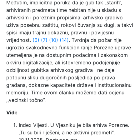
Međutim, implicitna poruka da je gubitak „starih“,
arhiviranih predmeta time nebitan nije u skladu s
arhivskim i poreznim propisima: arhivsko gradivo
uživa posebnu zaštitu, rokovi čuvanja su dugi, a takvi
spisi imaju trajnu dokaznu, pravnu i povijesnu
vrijednost.
(6)
(7)
(10)
(14)
. Tvrdnja da požar nije
ugrozio svakodnevno funkcioniranje Porezne uprave
utemeljena je na dostupnim podacima i zakonskom
okviru digitalizacije, ali istovremeno podcjenjuje
ozbiljnost gubitka arhivskog gradiva i ne daje
potpunu sliku dugoročnih posljedica po prava
građana, dokazne kapacitete države i institucionalnu
memoriju. Time ovom članku možemo dati ocjenu
,,većinski točno”.
Vidi:
Index Vijesti. U Vjesniku je bila arhiva Porezne.
„Tu su bili riješeni, a ne aktivni predmeti“.