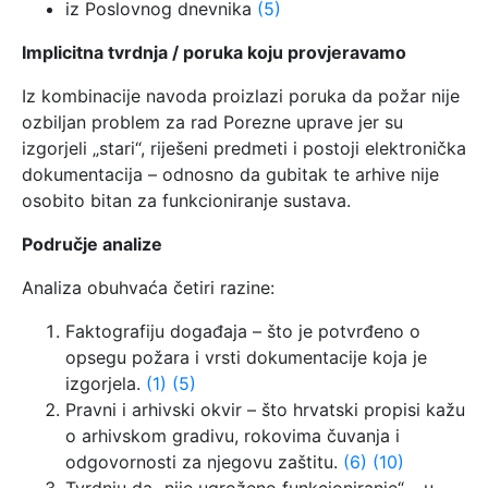
iz Poslovnog dnevnika
(5)
Implicitna tvrdnja / poruka koju provjeravamo
Iz kombinacije navoda proizlazi poruka da požar nije
ozbiljan problem za rad Porezne uprave jer su
izgorjeli „stari“, riješeni predmeti i postoji elektronička
dokumentacija – odnosno da gubitak te arhive nije
osobito bitan za funkcioniranje sustava.
Područje analize
Analiza obuhvaća četiri razine:
Faktografiju događaja – što je potvrđeno o
opsegu požara i vrsti dokumentacije koja je
izgorjela.
(1)
(5)
Pravni i arhivski okvir – što hrvatski propisi kažu
o arhivskom gradivu, rokovima čuvanja i
odgovornosti za njegovu zaštitu.
(6)
(10)