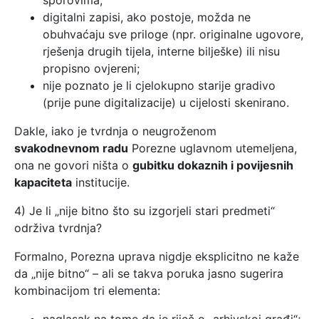
sporovima;
digitalni zapisi, ako postoje, možda ne
obuhvaćaju sve priloge (npr. originalne ugovore,
rješenja drugih tijela, interne bilješke) ili nisu
propisno ovjereni;
nije poznato je li cjelokupno starije gradivo
(prije pune digitalizacije) u cijelosti skenirano.
Dakle, iako je tvrdnja o neugroženom
svakodnevnom radu
Porezne uglavnom utemeljena,
ona ne govori ništa o
gubitku dokaznih i povijesnih
kapaciteta
institucije.
4) Je li „nije bitno što su izgorjeli stari predmeti“
održiva tvrdnja?
Formalno, Porezna uprava nigdje eksplicitno ne kaže
da „nije bitno“ – ali se takva poruka jasno sugerira
kombinacijom tri elementa: