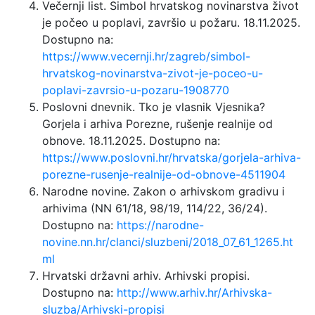
Večernji list. Simbol hrvatskog novinarstva život
je počeo u poplavi, završio u požaru. 18.11.2025.
Dostupno na:
https://www.vecernji.hr/zagreb/simbol-
hrvatskog-novinarstva-zivot-je-poceo-u-
poplavi-zavrsio-u-pozaru-1908770
Poslovni dnevnik. Tko je vlasnik Vjesnika?
Gorjela i arhiva Porezne, rušenje realnije od
obnove. 18.11.2025. Dostupno na:
https://www.poslovni.hr/hrvatska/gorjela-arhiva-
porezne-rusenje-realnije-od-obnove-4511904
Narodne novine. Zakon o arhivskom gradivu i
arhivima (NN 61/18, 98/19, 114/22, 36/24).
Dostupno na:
https://narodne-
novine.nn.hr/clanci/sluzbeni/2018_07_61_1265.ht
ml
Hrvatski državni arhiv. Arhivski propisi.
Dostupno na:
http://www.arhiv.hr/Arhivska-
sluzba/Arhivski-propisi