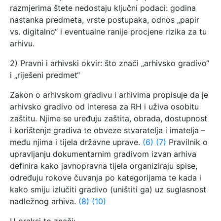
razmjerima štete nedostaju ključni podaci: godina
nastanka predmeta, vrste postupaka, odnos „papir
vs. digitalno“ i eventualne ranije procjene rizika za tu
arhivu.
2) Pravni i arhivski okvir: što znači „arhivsko gradivo“
i „riješeni predmet“
Zakon o arhivskom gradivu i arhivima propisuje da je
arhivsko gradivo od interesa za RH i uživa osobitu
zaštitu. Njime se uređuju zaštita, obrada, dostupnost
i korištenje gradiva te obveze stvaratelja i imatelja –
među njima i tijela državne uprave.
(6)
(7)
Pravilnik o
upravljanju dokumentarnim gradivom izvan arhiva
definira kako javnopravna tijela organiziraju spise,
određuju rokove čuvanja po kategorijama te kada i
kako smiju izlučiti gradivo (uništiti ga) uz suglasnost
nadležnog arhiva.
(8)
(10)