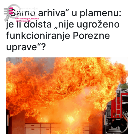
„Samo arhiva“ u plamenu:
je li doista „nije ugroženo
funkcioniranje Porezne
uprave“?