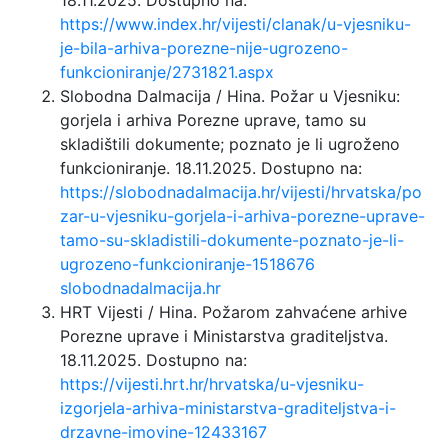
18.11.2025. Dostupno na:
https://www.index.hr/vijesti/clanak/u-vjesniku-
je-bila-arhiva-porezne-nije-ugrozeno-
funkcioniranje/2731821.aspx
Slobodna Dalmacija / Hina. Požar u Vjesniku:
gorjela i arhiva Porezne uprave, tamo su
skladištili dokumente; poznato je li ugroženo
funkcioniranje. 18.11.2025. Dostupno na:
https://slobodnadalmacija.hr/vijesti/hrvatska/po
zar-u-vjesniku-gorjela-i-arhiva-porezne-uprave-
tamo-su-skladistili-dokumente-poznato-je-li-
ugrozeno-funkcioniranje-1518676
slobodnadalmacija.hr
HRT Vijesti / Hina. Požarom zahvaćene arhive
Porezne uprave i Ministarstva graditeljstva.
18.11.2025. Dostupno na:
https://vijesti.hrt.hr/hrvatska/u-vjesniku-
izgorjela-arhiva-ministarstva-graditeljstva-i-
drzavne-imovine-12433167