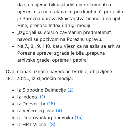
da su u njemu bili uskladišteni dokumenti o
riješenim, a ne o aktivnim predmetima“, priopćila
je Porezna uprava Ministarstva financija na upit
Hine, prenose Index i drugi mediji
„Izgorjeli su spisi o završenim predmetima“,
navodi se pozivom na Poreznu upravu.
Na 7., 8., 9. i 10. katu Vjesnika nalazila se arhiva
Porezne uprave; zgrada je bila „prepuna
arhivske građe, opreme i papira“
Ovaj članak iznose navedene tvrdnje, objavljene
18.11.2025., iz sljedećih medija:
iz Slobodne Dalmacije
(2)
iz Indexa
(1)
iz Dnevnik.hr
(16)
iz Večernjeg lista
(4)
iz Dubrovačkog dnevnika
(15)
iz HRT Vijesti
(3)