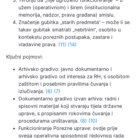
Tvrdnju da „nije ugroženo funkcioniranje“ – u
užem (operativnom) i širem (institucionalna
memorija, nadzor, prava građana) smislu.
Značenje gubitka „starih predmeta“ – može li se
takav gubitak smatrati „nebitnim“, osobito u
kontekstu poreznih postupaka, zastare i
vladavine prava.
(11)
(14)
Ključni pojmovi:
Arhivsko gradivo: javno dokumentarno i
arhivsko gradivo od interesa za RH, s osobitom
zaštitom i posebnim pravilima čuvanja i
izlučivanja.
(6)
(7)
Dokumentarno gradivo izvan arhiva: radni i
spisovni materijal koji stvaraju tijela državne
uprave, s propisanim rokovima čuvanja i
procedurama uništavanja.
(8)
(10)
Funkcioniranje Porezne uprave: ovdje prije
svega operativna sposobnost redovnog rada