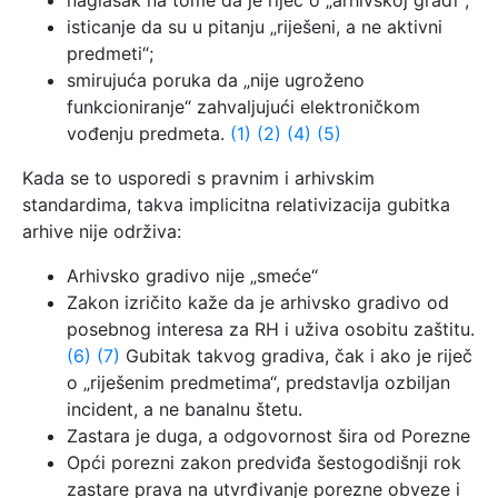
naglasak na tome da je riječ o „arhivskoj građi“;
isticanje da su u pitanju „riješeni, a ne aktivni
predmeti“;
smirujuća poruka da „nije ugroženo
funkcioniranje“ zahvaljujući elektroničkom
vođenju predmeta.
(1)
(2)
(4)
(5)
Kada se to usporedi s pravnim i arhivskim
standardima, takva implicitna relativizacija gubitka
arhive nije održiva:
Arhivsko gradivo nije „smeće“
Zakon izričito kaže da je arhivsko gradivo od
posebnog interesa za RH i uživa osobitu zaštitu.
(6)
(7)
Gubitak takvog gradiva, čak i ako je riječ
o „riješenim predmetima“, predstavlja ozbiljan
incident, a ne banalnu štetu.
Zastara je duga, a odgovornost šira od Porezne
Opći porezni zakon predviđa šestogodišnji rok
zastare prava na utvrđivanje porezne obveze i