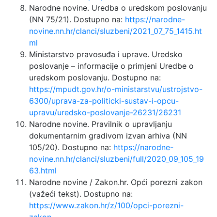
Narodne novine. Uredba o uredskom poslovanju
(NN 75/21). Dostupno na:
https://narodne-
novine.nn.hr/clanci/sluzbeni/2021_07_75_1415.ht
ml
Ministarstvo pravosuđa i uprave. Uredsko
poslovanje – informacije o primjeni Uredbe o
uredskom poslovanju. Dostupno na:
https://mpudt.gov.hr/o-ministarstvu/ustrojstvo-
6300/uprava-za-politicki-sustav-i-opcu-
upravu/uredsko-poslovanje-26231/26231
Narodne novine. Pravilnik o upravljanju
dokumentarnim gradivom izvan arhiva (NN
105/20). Dostupno na:
https://narodne-
novine.nn.hr/clanci/sluzbeni/full/2020_09_105_19
63.html
Narodne novine / Zakon.hr. Opći porezni zakon
(važeći tekst). Dostupno na:
https://www.zakon.hr/z/100/opci-porezni-