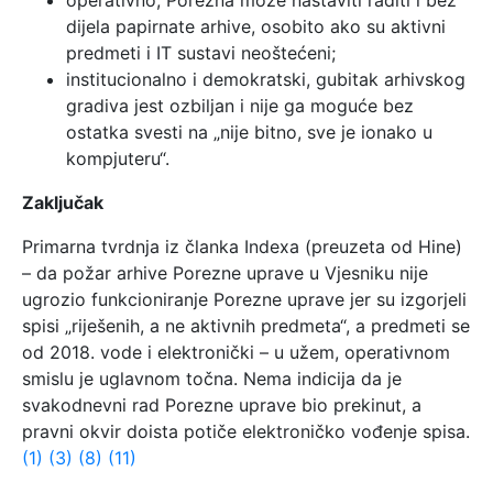
operativno, Porezna može nastaviti raditi i bez
dijela papirnate arhive, osobito ako su aktivni
predmeti i IT sustavi neoštećeni;
institucionalno i demokratski, gubitak arhivskog
gradiva jest ozbiljan i nije ga moguće bez
ostatka svesti na „nije bitno, sve je ionako u
kompjuteru“.
Zaključak
Primarna tvrdnja iz članka Indexa (preuzeta od Hine)
– da požar arhive Porezne uprave u Vjesniku nije
ugrozio funkcioniranje Porezne uprave jer su izgorjeli
spisi „riješenih, a ne aktivnih predmeta“, a predmeti se
od 2018. vode i elektronički – u užem, operativnom
smislu je uglavnom točna. Nema indicija da je
svakodnevni rad Porezne uprave bio prekinut, a
pravni okvir doista potiče elektroničko vođenje spisa.
(1)
(3)
(8)
(11)