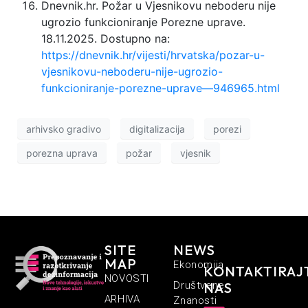
Dnevnik.hr. Požar u Vjesnikovu neboderu nije
ugrozio funkcioniranje Porezne uprave.
18.11.2025. Dostupno na:
https://dnevnik.hr/vijesti/hrvatska/pozar-u-
vjesnikovu-neboderu-nije-ugrozio-
funkcioniranje-porezne-uprave—946965.html
arhivsko gradivo
digitalizacija
porezi
porezna uprava
požar
vjesnik
SITE
NEWS
MAP
Ekonomija
KONTAKTIRAJ
NOVOSTI
Društvene
NAS
ARHIVA
Znanosti