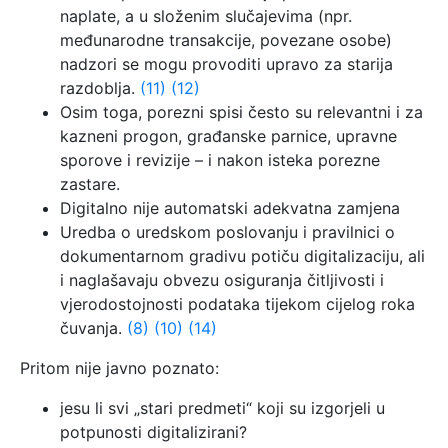
naplate, a u složenim slučajevima (npr.
međunarodne transakcije, povezane osobe)
nadzori se mogu provoditi upravo za starija
razdoblja.
(11)
(12)
Osim toga, porezni spisi često su relevantni i za
kazneni progon, građanske parnice, upravne
sporove i revizije – i nakon isteka porezne
zastare.
Digitalno nije automatski adekvatna zamjena
Uredba o uredskom poslovanju i pravilnici o
dokumentarnom gradivu potiču digitalizaciju, ali
i naglašavaju obvezu osiguranja čitljivosti i
vjerodostojnosti podataka tijekom cijelog roka
čuvanja.
(8)
(10)
(14)
Pritom nije javno poznato:
jesu li svi „stari predmeti“ koji su izgorjeli u
potpunosti digitalizirani?