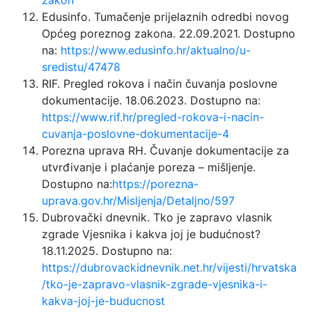
zakon
Edusinfo. Tumačenje prijelaznih odredbi novog
Općeg poreznog zakona. 22.09.2021. Dostupno
na:
https://www.edusinfo.hr/aktualno/u-
sredistu/47478
RIF. Pregled rokova i način čuvanja poslovne
dokumentacije. 18.06.2023. Dostupno na:
https://www.rif.hr/pregled-rokova-i-nacin-
cuvanja-poslovne-dokumentacije-4
Porezna uprava RH. Čuvanje dokumentacije za
utvrđivanje i plaćanje poreza – mišljenje.
Dostupno na:
https://porezna-
uprava.gov.hr/Misljenja/Detaljno/597
Dubrovački dnevnik. Tko je zapravo vlasnik
zgrade Vjesnika i kakva joj je budućnost?
18.11.2025. Dostupno na:
https://dubrovackidnevnik.net.hr/vijesti/hrvatska
/tko-je-zapravo-vlasnik-zgrade-vjesnika-i-
kakva-joj-je-buducnost