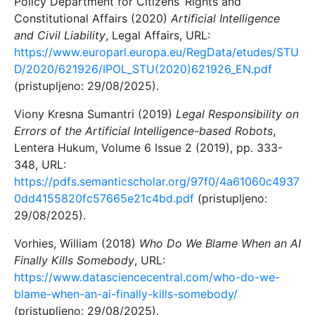
Policy Department for Citizens’ Rights and
Constitutional Affairs (2020)
Artificial Intelligence
and Civil Liability
, Legal Affairs, URL:
https://www.europarl.europa.eu/RegData/etudes/STU
D/2020/621926/IPOL_STU(2020)621926_EN.pdf
(pristupljeno: 29/08/2025).
Viony Kresna Sumantri (2019)
Legal Responsibility on
Errors of the Artificial Intelligence-based Robots
,
Lentera Hukum, Volume 6 Issue 2 (2019), pp. 333-
348, URL:
https://pdfs.semanticscholar.org/97f0/4a61060c4937
0dd4155820fc57665e21c4bd.pdf
(pristupljeno:
29/08/2025).
Vorhies, William (2018)
Who Do We Blame When an AI
Finally Kills Somebody
, URL:
https://www.datasciencecentral.com/who-do-we-
blame-when-an-ai-finally-kills-somebody/
(pristupljeno: 29/08/2025).