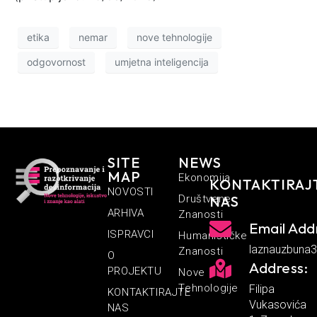
etika
nemar
nove tehnologije
odgovornost
umjetna inteligencija
SITE
NEWS
MAP
Ekonomija
KONTAKTIRAJ
NOVOSTI
Društvene
NAS
ARHIVA
Znanosti
Email Add
ISPRAVCI
Humanističke
laznauzbuna
Znanosti
O
Address:
PROJEKTU
Nove
Tehnologije
Filipa
KONTAKTIRAJTE
Vukasovića
NAS