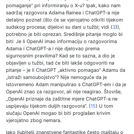
pomaganje“ pri informiranju o X-u? Ipak, kako nam
sadržaj razgovora Adama Rainea i ChatGPT-a nije
detaljno poznat (što će se vjerojatno otkriti tijekom
sudskog procesa; dijelovi su dani u tužbi; vidi (
3
)),
potrebno je biti oprezan. Središnje pitanje moglo bi
biti: Je li OpenAI imao informaciju o razgovorima
Adama i ChatGPT-a i nije djelovao prema
sigurnosnim pravilima? Kad se to sazna, a dio je
objavljen u tužbi, tad će biti lakše odgovoriti na
pitanje – je li ChatGPT „aktivno pomagao“ Adamu da
„istraži samoubojstvo“? Nije nemoguće da je
istovremeno Adam manipulirao s ChatGPT-em i da je
OpenAI znao za razgovor, ali nije reagirao. Štoviše,
„OpenAI priznaje da zaštitne mjere ChatGPT-a ne
uspijevaju tijekom duljih razgovora“. (
15
) U tom
slučaju OpenAI mogao bi biti proglašen krivim
vjerojatno zbog nemara.
Iako ljubitelji znanstvene fantastike često maštaju o