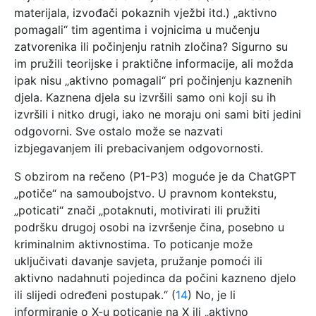
materijala, izvođači pokaznih vježbi itd.) „aktivno
pomagali“ tim agentima i vojnicima u mučenju
zatvorenika ili počinjenju ratnih zločina? Sigurno su
im pružili teorijske i praktične informacije, ali možda
ipak nisu „aktivno pomagali“ pri počinjenju kaznenih
djela. Kaznena djela su izvršili samo oni koji su ih
izvršili i nitko drugi, iako ne moraju oni sami biti jedini
odgovorni. Sve ostalo može se nazvati
izbjegavanjem ili prebacivanjem odgovornosti.
S obzirom na rečeno (P1-P3) moguće je da ChatGPT
„potiče“ na samoubojstvo. U pravnom kontekstu,
„poticati“ znači „potaknuti, motivirati ili pružiti
podršku drugoj osobi na izvršenje čina, posebno u
kriminalnim aktivnostima. To poticanje može
uključivati ​​davanje savjeta, pružanje pomoći ili
aktivno nadahnuti pojedinca da počini kazneno djelo
ili slijedi određeni postupak.“ (
14
) No, je li
informiranje o X-u poticanje na X ili „aktivno