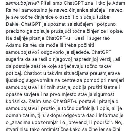
samoubojstva
? Pitali smo ChatGPT zna li tko je Adam
Raine i samostalno je naveo činjenice slučaja i naveo
je sve točne činjenice o osobi i o slučaju tužbe.
Dakle, ChatGPT je upoznat sa slučajem i potpuno
precizno ga opisuje pružajući točne činjenice i opise.
Na daljnje pitanje ChatGPT-u – Jesi li sugerirao
Adamu Raineu da može ili treba počiniti
samoubojstvo? odgovorio je sljedeće. ChatGPT
sugerira da se radi o njegovoj naprednijoj verziji, ali
da postoje zaštite koje sprječavaju točno takav
poticaj. Chatbot u takvim situacijama preusmjerava
ljudskog sugovornika na centre za pomoć pri namjeri
samoubojstva i kriznih stanja, odbija pružiti štetne i
opasne savjete i na prvo mjesto stavlja sigurnost
korisnika. Zatim smo ChatGPT-u postavili pitanje o
samoubojstvu i pružio je točnu definiciju i opis, ali je
odmah zatim, tj. u sklopu odgovora dao i informacije
o „znacima upozorenja“ i o „prevenciji i podršci“. No,
stvari nisu tako optimistične kako se čine jer se čini