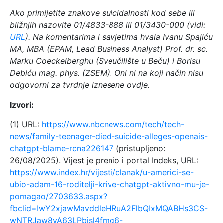
Ako primijetite znakove suicidalnosti kod sebe ili
bližnjih nazovite 01/4833-888 ili 01/3430-000 (vidi:
URL
). Na komentarima i savjetima hvala Ivanu Spajiću
MA, MBA (EPAM,
Lead Business Analyst
) Prof. dr. sc.
Marku Coeckelberghu (Sveučilište u Beču) i Borisu
Debiću mag. phys. (ZSEM). Oni ni na koji način nisu
odgovorni za tvrdnje iznesene ovdje.
Izvori:
(1) URL:
https://www.nbcnews.com/tech/tech-
news/family-teenager-died-suicide-alleges-openais-
chatgpt-blame-rcna226147
(pristupljeno:
26/08/2025). Vijest je prenio i portal Indeks, URL:
https://www.index.hr/vijesti/clanak/u-americi-se-
ubio-adam-16-roditelji-krive-chatgpt-aktivno-mu-je-
pomagao/2703633.aspx?
fbclid=IwY2xjawMavddleHRuA2FlbQIxMQABHs3CS-
wNTRJaw8yA63LPbjsl4fmq6-