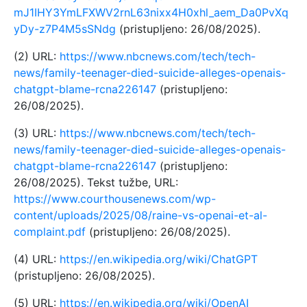
mJ1IHY3YmLFXWV2rnL63nixx4H0xhl_aem_Da0PvXq
yDy-z7P4M5sSNdg
(pristupljeno: 26/08/2025).
(2) URL:
https://www.nbcnews.com/tech/tech-
news/family-teenager-died-suicide-alleges-openais-
chatgpt-blame-rcna226147
(pristupljeno:
26/08/2025).
(3) URL:
https://www.nbcnews.com/tech/tech-
news/family-teenager-died-suicide-alleges-openais-
chatgpt-blame-rcna226147
(pristupljeno:
26/08/2025). Tekst tužbe, URL:
https://www.courthousenews.com/wp-
content/uploads/2025/08/raine-vs-openai-et-al-
complaint.pdf
(pristupljeno: 26/08/2025).
(4) URL:
https://en.wikipedia.org/wiki/ChatGPT
(pristupljeno: 26/08/2025).
(5) URL:
https://en.wikipedia.org/wiki/OpenAI