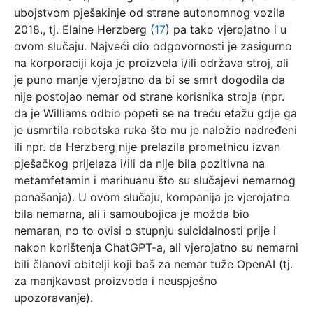
ubojstvom pješakinje od strane autonomnog vozila
2018., tj. Elaine Herzberg (
17
) pa tako vjerojatno i u
ovom slučaju. Najveći dio odgovornosti je zasigurno
na korporaciji koja je proizvela i/ili održava stroj, ali
je puno manje vjerojatno da bi se smrt dogodila da
nije postojao nemar od strane korisnika stroja (npr.
da je Williams odbio popeti se na treću etažu gdje ga
je usmrtila robotska ruka što mu je naložio nadređeni
ili npr. da Herzberg nije prelazila prometnicu izvan
pješačkog prijelaza i/ili da nije bila pozitivna na
metamfetamin i marihuanu što su slučajevi nemarnog
ponašanja). U ovom slučaju, kompanija je vjerojatno
bila nemarna, ali i samoubojica je možda bio
nemaran, no to ovisi o stupnju suicidalnosti prije i
nakon korištenja ChatGPT-a, ali vjerojatno su nemarni
bili članovi obitelji koji baš za nemar tuže OpenAI (tj.
za manjkavost proizvoda i neuspješno
upozoravanje).