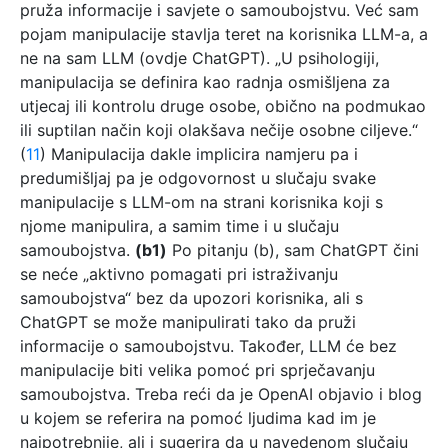
pruža informacije i savjete o samoubojstvu. Već sam
pojam manipulacije stavlja teret na korisnika LLM-a, a
ne na sam LLM (ovdje ChatGPT). „U psihologiji,
manipulacija se definira kao radnja osmišljena za
utjecaj ili kontrolu druge osobe, obično na podmukao
ili suptilan način koji olakšava nečije osobne ciljeve.“
(
11
) Manipulacija dakle implicira namjeru pa i
predumišljaj pa je odgovornost u slučaju svake
manipulacije s LLM-om na strani korisnika koji s
njome manipulira, a samim time i u slučaju
samoubojstva.
(b1)
Po pitanju (b), sam ChatGPT čini
se neće „aktivno pomagati pri istraživanju
samoubojstva“ bez da upozori korisnika, ali s
ChatGPT se može manipulirati tako da pruži
informacije o samoubojstvu. Također, LLM će bez
manipulacije biti velika pomoć pri sprječavanju
samoubojstva. Treba reći da je OpenAI objavio i blog
u kojem se referira na pomoć ljudima kad im je
najpotrebnije, ali i sugerira da u navedenom slučaju