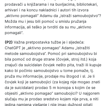
prodavači u knjižarama i na buvljacima, bibliotekari,
arhivari i na koncu nakladnici i autori tih izvora
„aktivno pomagali“ Adamu da „istraži samoubojstvo“?
Možda mu i jesu bili pomoć u smislu pružanja
informacija, ali teško je tvrditi da su mu „aktivno
pomagali“.
(P2)
Važna pretpostavka tužbe je i sljedeća:
ChatGPT je „aktivno pomagao“ Adamu „istražiti
metode samoubojstva“. Pomoć pri samoubojstvu bi
bila pomoć od druge strane (čovjek, stroj itd.) koja
znajući da suicidalan čovjek nešto pita, traži ili kupuje
kako bi počinio samoubojstvo u tome pomaže, tj.
pruža mu informacije, prodaje mu štogod i sl. Je li
čovjek koji je samoubojici (za kojeg nije mogao znati
da je suicidalan) prodao 5 m konopa s kojim će se
objesiti „aktivno pomagao“ samoubojici? U najgorem
slučaju mu je prodao sredstvo kojem nije prva, a niti
jedina namjena vješanje i nije imao dužnost pitati