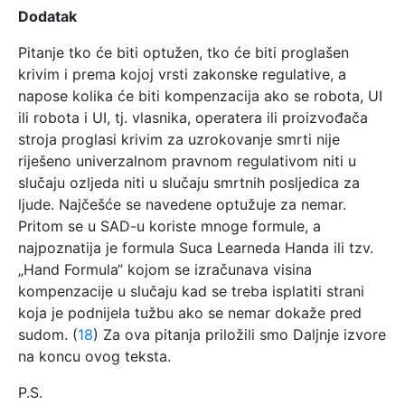
Dodatak
Pitanje tko će biti optužen, tko će biti proglašen
krivim i prema kojoj vrsti zakonske regulative, a
napose kolika će biti kompenzacija ako se robota, UI
ili robota i UI, tj. vlasnika, operatera ili proizvođača
stroja proglasi krivim za uzrokovanje smrti nije
riješeno univerzalnom pravnom regulativom niti u
slučaju ozljeda niti u slučaju smrtnih posljedica za
ljude. Najčešće se navedene optužuje za nemar.
Pritom se u SAD-u koriste mnoge formule, a
najpoznatija je formula Suca Learneda Handa ili tzv.
„Hand Formula“ kojom se izračunava visina
kompenzacije u slučaju kad se treba isplatiti strani
koja je podnijela tužbu ako se nemar dokaže pred
sudom. (
18
) Za ova pitanja priložili smo Daljnje izvore
na koncu ovog teksta.
P.S.