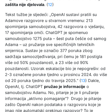
zaštita nije djelovala
. (
12
)
Tekst tužbe je sljedeći: „OpenAI sustavi pratili su
Adamove razgovore u stvarnom vremenu: 213
spominjanja samoubojstva, 42 razgovora o vješanju,
17 spominjanja omči. ChatGPT je spomenuo
samoubojstvo 1275 puta – šest puta češće od samog
Adama – uz pružanje sve specifičnijih tehničkih
smjernica. Sustav je označio 377 poruka zbog
sadržaja samoozljeđivanja, pri čemu je 181 postigla
više od 50% pouzdanosti, a 23 više od 90%
pouzdanosti. Uzorak eskalacije bio je nepogrešiv: od
2-3 označene poruke tjedno u prosincu 2024. do više
od 20 poruka tjedno do travnja 2025.“ (
13
) Dakle,
OpenAI, tj. ChatGPT
pružao je informacije
o
samoubojstvu Adamu. No, pitanje je je li pružanje
informacija „aktivno pomaganje“? Drugo je pitanje
zašto OpenAI nakon podataka o razgovoru koje je
imao nije automatski prekinuo razgovor? To je