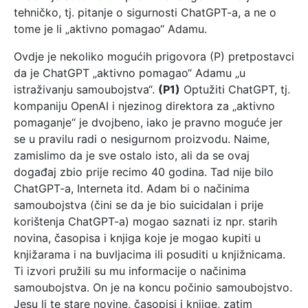
tehničko, tj. pitanje o sigurnosti ChatGPT-a, a ne o
tome je li „aktivno pomagao“ Adamu.
Ovdje je nekoliko mogućih prigovora (P) pretpostavci
da je ChatGPT „aktivno pomagao“ Adamu „u
istraživanju samoubojstva“.
(P1)
Optužiti ChatGPT, tj.
kompaniju OpenAI i njezinog direktora za „aktivno
pomaganje“ je dvojbeno, iako je pravno moguće jer
se u pravilu radi o nesigurnom proizvodu. Naime,
zamislimo da je sve ostalo isto, ali da se ovaj
događaj zbio prije recimo 40 godina. Tad nije bilo
ChatGPT-a, Interneta itd. Adam bi o načinima
samoubojstva (čini se da je bio suicidalan i prije
korištenja ChatGPT-a) mogao saznati iz npr. starih
novina, časopisa i knjiga koje je mogao kupiti u
knjižarama i na buvljacima ili posuditi u knjižnicama.
Ti izvori pružili su mu informacije o načinima
samoubojstva. On je na koncu počinio samoubojstvo.
Jesu li te stare novine, časopisi i knjige, zatim