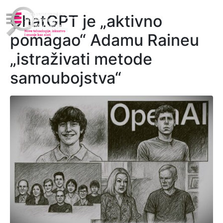
ChatGPT je „aktivno
pomagao“ Adamu Raineu
„istraživati metode
samoubojstva“