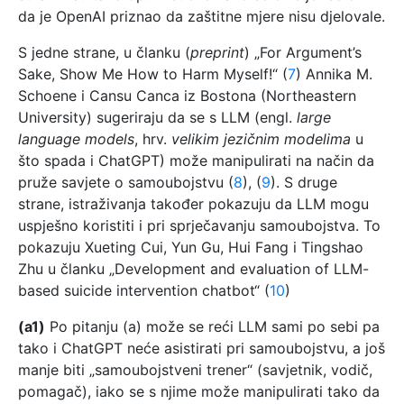
da je OpenAI priznao da zaštitne mjere nisu djelovale.
S jedne strane, u članku (
preprint
) „For Argument’s
Sake, Show Me How to Harm Myself!“ (
7
) Annika M.
Schoene i Cansu Canca iz Bostona (Northeastern
University) sugeriraju da se s LLM (engl.
large
language models
, hrv.
velikim jezičnim modelima
u
što spada i ChatGPT) može manipulirati na način da
pruže savjete o samoubojstvu (
8
), (
9
). S druge
strane, istraživanja također pokazuju da LLM mogu
uspješno koristiti i pri sprječavanju samoubojstva. To
pokazuju Xueting Cui, Yun Gu, Hui Fang i Tingshao
Zhu u članku „Development and evaluation of LLM-
based suicide intervention chatbot“ (
10
)
(a1)
Po pitanju (a) može se reći LLM sami po sebi pa
tako i ChatGPT neće asistirati pri samoubojstvu, a još
manje biti „samoubojstveni trener“ (savjetnik, vodič,
pomagač), iako se s njime može manipulirati tako da