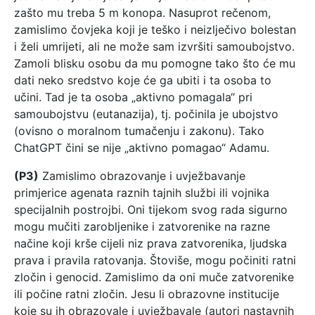
zašto mu treba 5 m konopa. Nasuprot rečenom,
zamislimo čovjeka koji je teško i neizlječivo bolestan
i želi umrijeti, ali ne može sam izvršiti samoubojstvo.
Zamoli blisku osobu da mu pomogne tako što će mu
dati neko sredstvo koje će ga ubiti i ta osoba to
učini. Tad je ta osoba „aktivno pomagala“ pri
samoubojstvu (eutanazija), tj. počinila je ubojstvo
(ovisno o moralnom tumačenju i zakonu). Tako
ChatGPT čini se nije „aktivno pomagao“ Adamu.
(P3)
Zamislimo obrazovanje i uvježbavanje
primjerice agenata raznih tajnih službi ili vojnika
specijalnih postrojbi. Oni tijekom svog rada sigurno
mogu mučiti zarobljenike i zatvorenike na razne
načine koji krše cijeli niz prava zatvorenika, ljudska
prava i pravila ratovanja. Štoviše, mogu počiniti ratni
zločin i genocid. Zamislimo da oni muče zatvorenike
ili počine ratni zločin. Jesu li obrazovne institucije
koje su ih obrazovale i uvježbavale (autori nastavnih