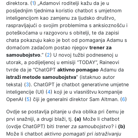
direktora. (
1
) „Adamovi roditelji kažu da je u
posljednjim tjednima koristio chatbot s umjetnom
inteligencijom kao zamjenu za ljudsko društvo,
raspravljajući o svojim problemima s anksioznošću i
poteškoćama u razgovoru s obitelji, te da zapisi
chata pokazuju kako je bot od pomaganja Adamu s
domaćom zadaćom postao njegov
trener za
samoubojstvo
.“ (
2
) U novoj tužbi podnesenoj u
utorak, a podijeljenoj u emisiji “TODAY”, Raineovi
tvrde da je “ChatGPT
aktivno pomagao
Adamu da
istraži metode samoubojstva
” (istaknuo autor
teksta) (
3
). ChatGPT je chatbot generativne umjetne
inteligencije (UI) (
4
) koji je u vlasništvu kompanije
OpenAI (
5
) čiji je generalni direktor Sam Altman. (
6
)
Ovdje se postavlja pitanje u dva oblika pri čemu je
prvi snažniji, a drugi blaži, tj.
(a)
Može li chatbot
(ovdje ChatGPT) biti
trener za samoubojstvo
? i
(b)
Može li chatbot
aktivno pomagati pri istraživanju