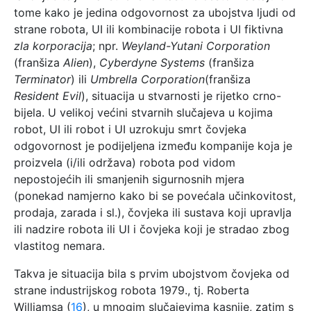
tome kako je jedina odgovornost za ubojstva ljudi od
strane robota, UI ili kombinacije robota i UI fiktivna
zla korporacija
; npr.
Weyland-Yutani Corporation
(franšiza
Alien
),
Cyberdyne Systems
(franšiza
Terminator
) ili
Umbrella Corporation
(franšiza
Resident Evil
), situacija u stvarnosti je rijetko crno-
bijela. U velikoj većini stvarnih slučajeva u kojima
robot, UI ili robot i UI uzrokuju smrt čovjeka
odgovornost je podijeljena između kompanije koja je
proizvela (i/ili održava) robota pod vidom
nepostojećih ili smanjenih sigurnosnih mjera
(ponekad namjerno kako bi se povećala učinkovitost,
prodaja, zarada i sl.), čovjeka ili sustava koji upravlja
ili nadzire robota ili UI i čovjeka koji je stradao zbog
vlastitog nemara.
Takva je situacija bila s prvim ubojstvom čovjeka od
strane industrijskog robota 1979., tj. Roberta
Williamsa (
16
), u mnogim slučajevima kasnije, zatim s