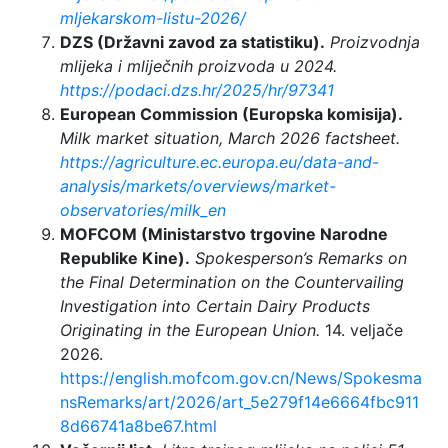
mljekarskom-listu-2026/
DZS (Državni zavod za statistiku).
Proizvodnja
mlijeka i mliječnih proizvoda u 2024.
https://podaci.dzs.hr/2025/hr/97341
European Commission (Europska komisija).
Milk market situation, March 2026 factsheet.
https://agriculture.ec.europa.eu/data-and-
analysis/markets/overviews/market-
observatories/milk_en
MOFCOM (Ministarstvo trgovine Narodne
Republike Kine).
Spokesperson’s Remarks on
the Final Determination on the Countervailing
Investigation into Certain Dairy Products
Originating in the European Union.
14. veljače
2026.
https://english.mofcom.gov.cn/News/Spokesma
nsRemarks/art/2026/art_5e279f14e6664fbc911
8d66741a8be67.html