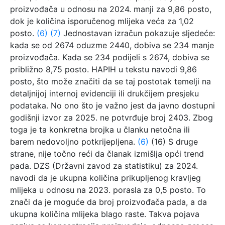
proizvođača u odnosu na 2024. manji za 9,86 posto,
dok je količina isporučenog mlijeka veća za 1,02
posto.
(6)
(7)
Jednostavan izračun pokazuje sljedeće:
kada se od 2674 oduzme 2440, dobiva se 234 manje
proizvođača. Kada se 234 podijeli s 2674, dobiva se
približno 8,75 posto. HAPIH u tekstu navodi 9,86
posto, što može značiti da se taj postotak temelji na
detaljnijoj internoj evidenciji ili drukčijem presjeku
podataka. No ono što je važno jest da javno dostupni
godišnji izvor za 2025. ne potvrđuje broj 2403. Zbog
toga je ta konkretna brojka u članku netočna ili
barem nedovoljno potkrijepljena.
(6)
(16) S druge
strane, nije točno reći da članak izmišlja opći trend
pada. DZS (Državni zavod za statistiku) za 2024.
navodi da je ukupna količina prikupljenog kravljeg
mlijeka u odnosu na 2023. porasla za 0,5 posto. To
znači da je moguće da broj proizvođača pada, a da
ukupna količina mlijeka blago raste. Takva pojava