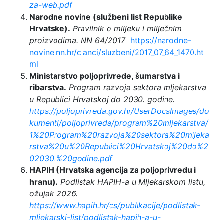
za-web.pdf
Narodne novine (službeni list Republike
Hrvatske).
Pravilnik o mlijeku i mliječnim
proizvodima. NN 64/2017
https://narodne-
novine.nn.hr/clanci/sluzbeni/2017_07_64_1470.ht
ml
Ministarstvo poljoprivrede, šumarstva i
ribarstva.
Program razvoja sektora mljekarstva
u Republici Hrvatskoj do 2030. godine.
https://poljoprivreda.gov.hr/UserDocsImages/do
kumenti/poljoprivreda/program%20mljekarstva/
1%20Program%20razvoja%20sektora%20mljeka
rstva%20u%20Republici%20Hrvatskoj%20do%2
02030.%20godine.pdf
HAPIH (Hrvatska agencija za poljoprivredu i
hranu).
Podlistak HAPIH-a u Mljekarskom listu,
ožujak 2026.
https://www.hapih.hr/cs/publikacije/podlistak-
mljekarski-list/podlistak-hapih-a-u-