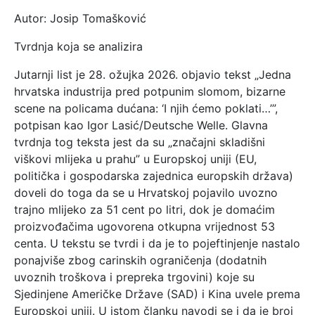
Autor: Josip Tomašković
Tvrdnja koja se analizira
Jutarnji list je 28. ožujka 2026. objavio tekst „Jedna
hrvatska industrija pred potpunim slomom, bizarne
scene na policama dućana: ‘I njih ćemo poklati…’”,
potpisan kao Igor Lasić/Deutsche Welle. Glavna
tvrdnja tog teksta jest da su „značajni skladišni
viškovi mlijeka u prahu” u Europskoj uniji (EU,
politička i gospodarska zajednica europskih država)
doveli do toga da se u Hrvatskoj pojavilo uvozno
trajno mlijeko za 51 cent po litri, dok je domaćim
proizvođačima ugovorena otkupna vrijednost 53
centa. U tekstu se tvrdi i da je to pojeftinjenje nastalo
ponajviše zbog carinskih ograničenja (dodatnih
uvoznih troškova i prepreka trgovini) koje su
Sjedinjene Američke Države (SAD) i Kina uvele prema
Europskoj uniji. U istom članku navodi se i da je broj