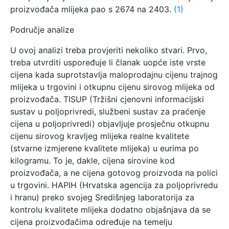
proizvođača mlijeka pao s 2674 na 2403.
(1)
Područje analize
U ovoj analizi treba provjeriti nekoliko stvari. Prvo,
treba utvrditi uspoređuje li članak uopće iste vrste
cijena kada suprotstavlja maloprodajnu cijenu trajnog
mlijeka u trgovini i otkupnu cijenu sirovog mlijeka od
proizvođača. TISUP (Tržišni cjenovni informacijski
sustav u poljoprivredi, službeni sustav za praćenje
cijena u poljoprivredi) objavljuje prosječnu otkupnu
cijenu sirovog kravljeg mlijeka realne kvalitete
(stvarne izmjerene kvalitete mlijeka) u eurima po
kilogramu. To je, dakle, cijena sirovine kod
proizvođača, a ne cijena gotovog proizvoda na polici
u trgovini. HAPIH (Hrvatska agencija za poljoprivredu
i hranu) preko svojeg Središnjeg laboratorija za
kontrolu kvalitete mlijeka dodatno objašnjava da se
cijena proizvođačima određuje na temelju