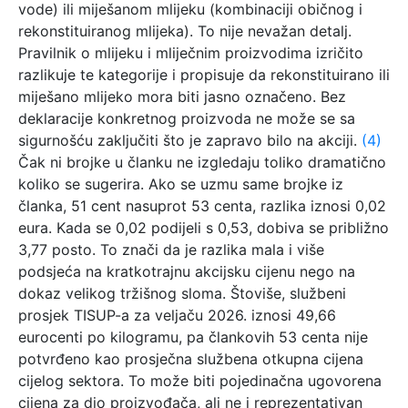
vode) ili miješanom mlijeku (kombinaciji običnog i
rekonstituiranog mlijeka). To nije nevažan detalj.
Pravilnik o mlijeku i mliječnim proizvodima izričito
razlikuje te kategorije i propisuje da rekonstituirano ili
miješano mlijeko mora biti jasno označeno. Bez
deklaracije konkretnog proizvoda ne može se sa
sigurnošću zaključiti što je zapravo bilo na akciji.
(4)
Čak ni brojke u članku ne izgledaju toliko dramatično
koliko se sugerira. Ako se uzmu same brojke iz
članka, 51 cent nasuprot 53 centa, razlika iznosi 0,02
eura. Kada se 0,02 podijeli s 0,53, dobiva se približno
3,77 posto. To znači da je razlika mala i više
podsjeća na kratkotrajnu akcijsku cijenu nego na
dokaz velikog tržišnog sloma. Štoviše, službeni
prosjek TISUP-a za veljaču 2026. iznosi 49,66
eurocenti po kilogramu, pa člankovih 53 centa nije
potvrđeno kao prosječna službena otkupna cijena
cijelog sektora. To može biti pojedinačna ugovorena
cijena za dio proizvođača, ali ne i reprezentativan