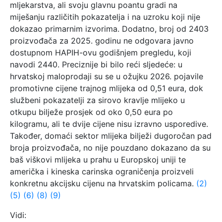
mljekarstva, ali svoju glavnu poantu gradi na
miješanju različitih pokazatelja i na uzroku koji nije
dokazao primarnim izvorima. Dodatno, broj od 2403
proizvođača za 2025. godinu ne odgovara javno
dostupnom HAPIH-ovu godišnjem pregledu, koji
navodi 2440. Preciznije bi bilo reći sljedeće: u
hrvatskoj maloprodaji su se u ožujku 2026. pojavile
promotivne cijene trajnog mlijeka od 0,51 eura, dok
službeni pokazatelji za sirovo kravlje mlijeko u
otkupu bilježe prosjek od oko 0,50 eura po
kilogramu, ali te dvije cijene nisu izravno usporedive.
Također, domaći sektor mlijeka bilježi dugoročan pad
broja proizvođača, no nije pouzdano dokazano da su
baš viškovi mlijeka u prahu u Europskoj uniji te
američka i kineska carinska ograničenja proizveli
konkretnu akcijsku cijenu na hrvatskim policama.
(2)
(5)
(6)
(8)
(9)
Vidi: