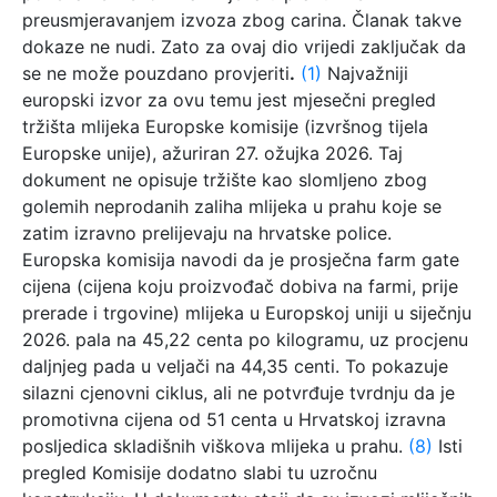
preusmjeravanjem izvoza zbog carina. Članak takve
dokaze ne nudi. Zato za ovaj dio vrijedi zaključak da
se ne može pouzdano provjeriti
.
(1)
Najvažniji
europski izvor za ovu temu jest mjesečni pregled
tržišta mlijeka Europske komisije (izvršnog tijela
Europske unije), ažuriran 27. ožujka 2026. Taj
dokument ne opisuje tržište kao slomljeno zbog
golemih neprodanih zaliha mlijeka u prahu koje se
zatim izravno prelijevaju na hrvatske police.
Europska komisija navodi da je prosječna farm gate
cijena (cijena koju proizvođač dobiva na farmi, prije
prerade i trgovine) mlijeka u Europskoj uniji u siječnju
2026. pala na 45,22 centa po kilogramu, uz procjenu
daljnjeg pada u veljači na 44,35 centi. To pokazuje
silazni cjenovni ciklus, ali ne potvrđuje tvrdnju da je
promotivna cijena od 51 centa u Hrvatskoj izravna
posljedica skladišnih viškova mlijeka u prahu.
(8)
Isti
pregled Komisije dodatno slabi tu uzročnu