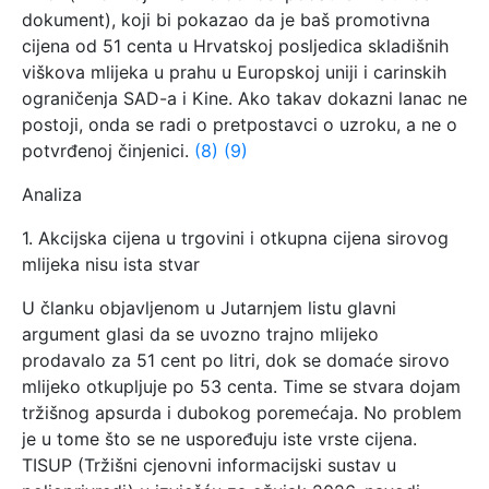
dokument), koji bi pokazao da je baš promotivna
cijena od 51 centa u Hrvatskoj posljedica skladišnih
viškova mlijeka u prahu u Europskoj uniji i carinskih
ograničenja SAD-a i Kine. Ako takav dokazni lanac ne
postoji, onda se radi o pretpostavci o uzroku, a ne o
potvrđenoj činjenici.
(8)
(9)
Analiza
1. Akcijska cijena u trgovini i otkupna cijena sirovog
mlijeka nisu ista stvar
U članku objavljenom u Jutarnjem listu glavni
argument glasi da se uvozno trajno mlijeko
prodavalo za 51 cent po litri, dok se domaće sirovo
mlijeko otkupljuje po 53 centa. Time se stvara dojam
tržišnog apsurda i dubokog poremećaja. No problem
je u tome što se ne uspoređuju iste vrste cijena.
TISUP (Tržišni cjenovni informacijski sustav u