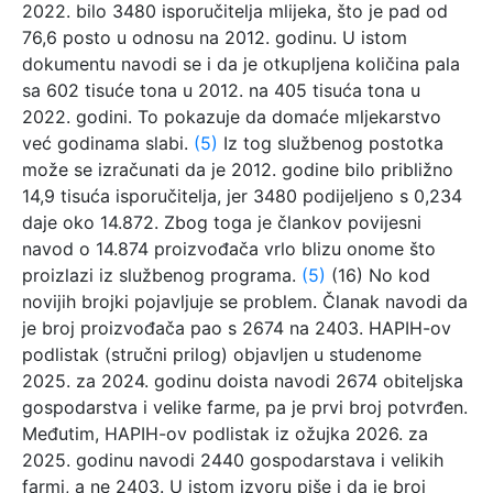
2022. bilo 3480 isporučitelja mlijeka, što je pad od
76,6 posto u odnosu na 2012. godinu. U istom
dokumentu navodi se i da je otkupljena količina pala
sa 602 tisuće tona u 2012. na 405 tisuća tona u
2022. godini. To pokazuje da domaće mljekarstvo
već godinama slabi.
(5)
Iz tog službenog postotka
može se izračunati da je 2012. godine bilo približno
14,9 tisuća isporučitelja, jer 3480 podijeljeno s 0,234
daje oko 14.872. Zbog toga je člankov povijesni
navod o 14.874 proizvođača vrlo blizu onome što
proizlazi iz službenog programa.
(5)
(16) No kod
novijih brojki pojavljuje se problem. Članak navodi da
je broj proizvođača pao s 2674 na 2403. HAPIH-ov
podlistak (stručni prilog) objavljen u studenome
2025. za 2024. godinu doista navodi 2674 obiteljska
gospodarstva i velike farme, pa je prvi broj potvrđen.
Međutim, HAPIH-ov podlistak iz ožujka 2026. za
2025. godinu navodi 2440 gospodarstava i velikih
farmi, a ne 2403. U istom izvoru piše i da je broj