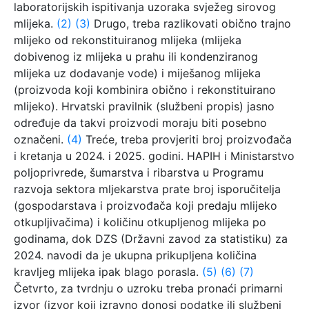
laboratorijskih ispitivanja uzoraka svježeg sirovog
mlijeka.
(2)
(3)
Drugo, treba razlikovati obično trajno
mlijeko od rekonstituiranog mlijeka (mlijeka
dobivenog iz mlijeka u prahu ili kondenziranog
mlijeka uz dodavanje vode) i miješanog mlijeka
(proizvoda koji kombinira obično i rekonstituirano
mlijeko). Hrvatski pravilnik (službeni propis) jasno
određuje da takvi proizvodi moraju biti posebno
označeni.
(4)
Treće, treba provjeriti broj proizvođača
i kretanja u 2024. i 2025. godini. HAPIH i Ministarstvo
poljoprivrede, šumarstva i ribarstva u Programu
razvoja sektora mljekarstva prate broj isporučitelja
(gospodarstava i proizvođača koji predaju mlijeko
otkupljivačima) i količinu otkupljenog mlijeka po
godinama, dok DZS (Državni zavod za statistiku) za
2024. navodi da je ukupna prikupljena količina
kravljeg mlijeka ipak blago porasla.
(5)
(6)
(7)
Četvrto, za tvrdnju o uzroku treba pronaći primarni
izvor (izvor koji izravno donosi podatke ili službeni