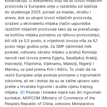
konstrukciju. U dokumentu stoji da su izvozi mliječnih
proizvoda iz Europske unije u razdoblju od siječnja
do studenoga 2025. porasli za maslac, sirutku i
sireve, dok su ukupni izvozi mliječnih proizvoda,
izraženi u ekvivalentu mlijeka (način usporedbe
različitih mliječnih proizvoda tako da se preračunaju
na količinu mlijeka potrebnu za njihovu proizvodnju),
bili viši za 0,5 posto, a vrijednost izvoza viša za 6,1
posto nego godinu prije. Za SMP (skimmed milk
powder, odnosno obrano mlijeko u prahu) Komisija
navodi rast izvoza prema Egiptu, Saudijskoj Arabiji,
Indoneziji, Filipinima, Vijetnamu, Maleziji, Nigeriji i
Maroku, uz pad prema Kini i Alžiru. To znači da na
razini Europske unije postoje promjene u trgovinskim
tokovima, ali ne i dokaz da su se zalihe upravo zato
prelile u hrvatske trgovine i srušile cijenu trajnog
mlijeka.
(8)
Postoje i kineske mjere kao širi trgovinski
kontekst. MOFCOM (Ministry of Commerce of the
People’s Republic of China, odnosno Ministarstvo