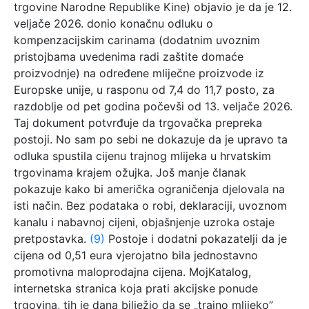
trgovine Narodne Republike Kine) objavio je da je 12.
veljače 2026. donio konačnu odluku o
kompenzacijskim carinama (dodatnim uvoznim
pristojbama uvedenima radi zaštite domaće
proizvodnje) na određene mliječne proizvode iz
Europske unije, u rasponu od 7,4 do 11,7 posto, za
razdoblje od pet godina počevši od 13. veljače 2026.
Taj dokument potvrđuje da trgovačka prepreka
postoji. No sam po sebi ne dokazuje da je upravo ta
odluka spustila cijenu trajnog mlijeka u hrvatskim
trgovinama krajem ožujka. Još manje članak
pokazuje kako bi američka ograničenja djelovala na
isti način. Bez podataka o robi, deklaraciji, uvoznom
kanalu i nabavnoj cijeni, objašnjenje uzroka ostaje
pretpostavka.
(9)
Postoje i dodatni pokazatelji da je
cijena od 0,51 eura vjerojatno bila jednostavno
promotivna maloprodajna cijena. MojKatalog,
internetska stranica koja prati akcijske ponude
trgovina, tih je dana bilježio da se „trajno mlijeko”