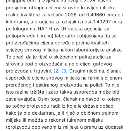
poljoprivredi) u izvješću za ožujak 2026. navodi
prosječnu otkupnu cijenu sirovog kravljeg mlijeka
realne kvalitete za veljaču 2026. od 0,49660 eura po
kilogramu, a procjena za ožujak iznosi 0,49297 eura
po kilogramu. HAPIH-ov (Hrvatska agencija za
poljoprivredu i hranu) laboratorij objašnjava da se
proizvođačima cijena određuje prema kvaliteti
svježeg sirovog mlijeka nakon laboratorijske analize.
To znači da je riječ o službenom pokazatelju za
sirovinu kod proizvođača, a ne o cijeni gotovog
proizvoda u trgovini.
(2)
(3)
Drugim riječima, članak
uspoređuje cijenu sirovog mlijeka na farmi s cijenom
prerađenog i pakiranog proizvoda na polici. To nije
ista razina tržišta i zato takva usporedba može biti
zavaravajuća. Osim toga, članak ne navodi o kojem
se točno proizvodu radi: iz koje je države došao,
kako je bio deklariran, je li riječ o običnom trajnom
mlijeku ili možda o rekonstituiranom mlijeku
(proizvodu dobivenom iz mlijeka u prahu uz dodatak