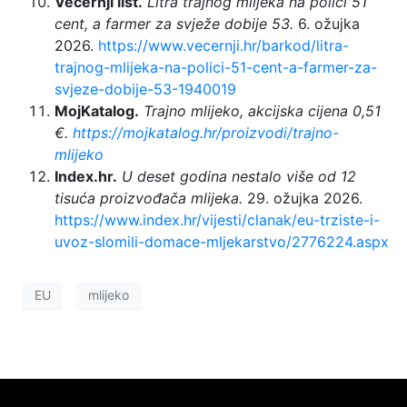
Večernji list.
Litra trajnog mlijeka na polici 51
cent, a farmer za svježe dobije 53.
6. ožujka
2026.
https://www.vecernji.hr/barkod/litra-
trajnog-mlijeka-na-polici-51-cent-a-farmer-za-
svjeze-dobije-53-1940019
MojKatalog.
Trajno mlijeko, akcijska cijena 0,51
€.
https://mojkatalog.hr/proizvodi/trajno-
mlijeko
Index.hr.
U deset godina nestalo više od 12
tisuća proizvođača mlijeka.
29. ožujka 2026.
https://www.index.hr/vijesti/clanak/eu-trziste-i-
uvoz-slomili-domace-mljekarstvo/2776224.aspx
EU
mlijeko