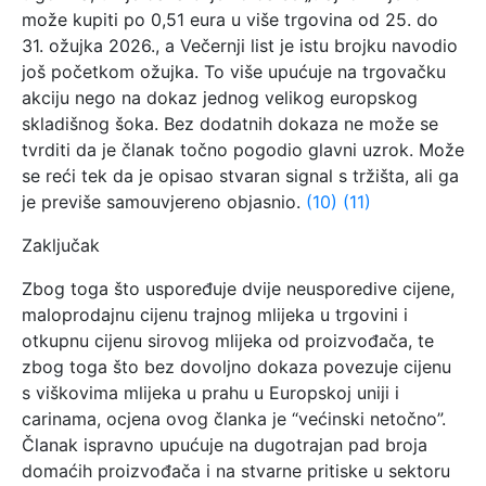
može kupiti po 0,51 eura u više trgovina od 25. do
31. ožujka 2026., a Večernji list je istu brojku navodio
još početkom ožujka. To više upućuje na trgovačku
akciju nego na dokaz jednog velikog europskog
skladišnog šoka. Bez dodatnih dokaza ne može se
tvrditi da je članak točno pogodio glavni uzrok. Može
se reći tek da je opisao stvaran signal s tržišta, ali ga
je previše samouvjereno objasnio.
(10)
(11)
Zaključak
Zbog toga što uspoređuje dvije neusporedive cijene,
maloprodajnu cijenu trajnog mlijeka u trgovini i
otkupnu cijenu sirovog mlijeka od proizvođača, te
zbog toga što bez dovoljno dokaza povezuje cijenu
s viškovima mlijeka u prahu u Europskoj uniji i
carinama, ocjena ovog članka je “većinski netočno”.
Članak ispravno upućuje na dugotrajan pad broja
domaćih proizvođača i na stvarne pritiske u sektoru