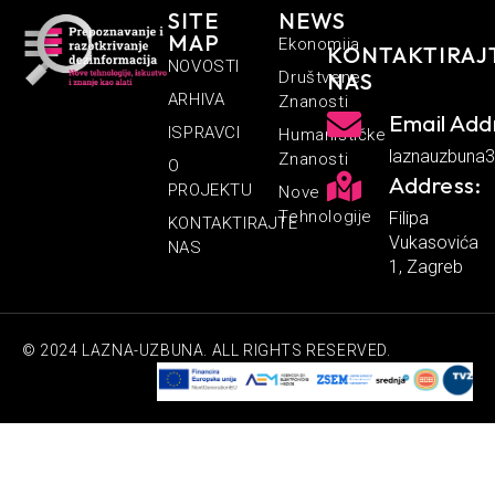
SITE
NEWS
MAP
Ekonomija
KONTAKTIRAJ
NOVOSTI
Društvene
NAS
ARHIVA
Znanosti
Email Add
ISPRAVCI
Humanističke
laznauzbuna
Znanosti
O
Address:
PROJEKTU
Nove
Tehnologije
Filipa
KONTAKTIRAJTE
Vukasovića
NAS
1, Zagreb
© 2024 LAZNA-UZBUNA. ALL RIGHTS RESERVED.