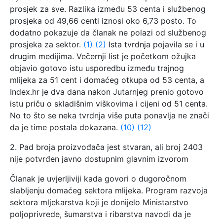
prosjek za sve. Razlika između 53 centa i službenog
prosjeka od 49,66 centi iznosi oko 6,73 posto. To
dodatno pokazuje da članak ne polazi od službenog
prosjeka za sektor.
(1)
(2)
Ista tvrdnja pojavila se i u
drugim medijima. Večernji list je početkom ožujka
objavio gotovo istu usporedbu između trajnog
mlijeka za 51 cent i domaćeg otkupa od 53 centa, a
Index.hr je dva dana nakon Jutarnjeg prenio gotovo
istu priču o skladišnim viškovima i cijeni od 51 centa.
No to što se neka tvrdnja više puta ponavlja ne znači
da je time postala dokazana.
(10)
(12)
2. Pad broja proizvođača jest stvaran, ali broj 2403
nije potvrđen javno dostupnim glavnim izvorom
Članak je uvjerljiviji kada govori o dugoročnom
slabljenju domaćeg sektora mlijeka. Program razvoja
sektora mljekarstva koji je donijelo Ministarstvo
poljoprivrede, šumarstva i ribarstva navodi da je