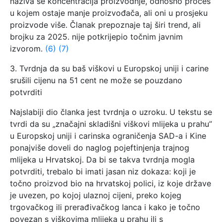
naziva se koncentracija proizvodnje, odnosno proces
u kojem ostaje manje proizvođača, ali oni u prosjeku
proizvode više. Članak prepoznaje taj širi trend, ali
brojku za 2025. nije potkrijepio točnim javnim
izvorom.
(6)
(7)
3. Tvrdnja da su baš viškovi u Europskoj uniji i carine
srušili cijenu na 51 cent ne može se pouzdano
potvrditi
Najslabiji dio članka jest tvrdnja o uzroku. U tekstu se
tvrdi da su „značajni skladišni viškovi mlijeka u prahu”
u Europskoj uniji i carinska ograničenja SAD-a i Kine
ponajviše doveli do naglog pojeftinjenja trajnog
mlijeka u Hrvatskoj. Da bi se takva tvrdnja mogla
potvrditi, trebalo bi imati jasan niz dokaza: koji je
točno proizvod bio na hrvatskoj polici, iz koje države
je uvezen, po kojoj ulaznoj cijeni, preko kojeg
trgovačkog ili prerađivačkog lanca i kako je točno
povezan s viškovima mlijeka u prahu ili s