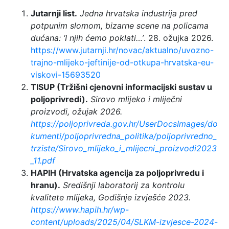
Jutarnji list.
Jedna hrvatska industrija pred
potpunim slomom, bizarne scene na policama
dućana: ‘I njih ćemo poklati…’
. 28. ožujka 2026.
https://www.jutarnji.hr/novac/aktualno/uvozno-
trajno-mlijeko-jeftinije-od-otkupa-hrvatska-eu-
viskovi-15693520
TISUP (Tržišni cjenovni informacijski sustav u
poljoprivredi).
Sirovo mlijeko i mliječni
proizvodi, ožujak 2026.
https://poljoprivreda.gov.hr/UserDocsImages/do
kumenti/poljoprivredna_politika/poljoprivredno_
trziste/Sirovo_mlijeko_i_mlijecni_proizvodi2023
_11.pdf
HAPIH (Hrvatska agencija za poljoprivredu i
hranu).
Središnji laboratorij za kontrolu
kvalitete mlijeka, Godišnje izvješće 2023.
https://www.hapih.hr/wp-
content/uploads/2025/04/SLKM-izvjesce-2024-