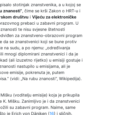
tpisalo stotinjak znanstvenika, a u kojoj se
u znanosti”
, čime se krši Zakon o HRT-u i
rskom društvu
i
Vijeću za elektroničke
obrazovnog prebaci u zabavni program. U
znanosti te nisu svjesne štetnosti
 predviđen za znanstveno-obrazovni program
e da se znanstvenici koji se bune protiv
je na sudu, a po njemu: „određivanja
li mnogi diplomirani znanstvenici i da je
ad (ali izuzetno rijetko) u emisiji gostuje i
anosti nastupilo u emisijama, ali je
škove emisije, pokrenuta je, putem
sa.“ (vidi: „Na rubu znanosti“, Wikipedija).
Mišku (voditelju emisije) koja je prikupila
e K. Mišku. Zanimljivo je i da znanstvenici
ložili su zabavni program. Naime, same
što je Erich von Däniken (
16
) i sličnih.