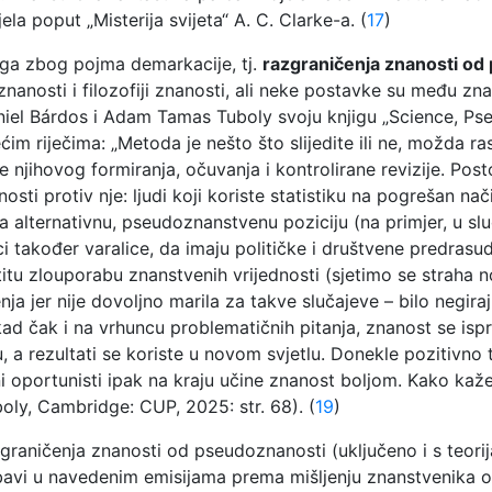
la poput „Misterija svijeta“ A. C. Clarke-a. (
17
)
svega zbog pojma demarkacije, tj.
razgraničenja znanosti od
 znanosti i filozofiji znanosti, ali neke postavke su među 
niel Bárdos i Adam Tamas Tuboly svoju knjigu „Science, Ps
 riječima: „Metoda je nešto što slijedite ili ne, možda raspr
če njihovog formiranja, očuvanja i kontrolirane revizije. Pos
ti protiv nje: ljudi koji koriste statistiku na pogrešan način
lternativnu, pseudoznanstvenu poziciju (na primjer, u slučaj
 također varalice, da imaju političke i društvene predrasud
astitu zlouporabu znanstvenih vrijednosti (sjetimo se straha 
enja jer nije dovoljno marila za takve slučajeve – bilo negira
 čak i na vrhuncu problematičnih pitanja, znanost se isprav
ju, a rezultati se koriste u novom svjetlu. Donekle pozitiv
ični oportunisti ipak na kraju učine znanost boljom. Kako kaž
boly, Cambridge: CUP, 2025: str. 68). (
19
)
graničenja znanosti od pseudoznanosti (uključeno i s teorij
vi u navedenim emisijama prema mišljenju znanstvenika o 