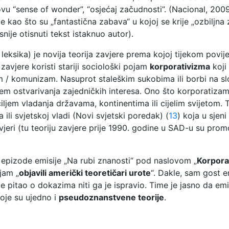
u “sense of wonder”, “osjećaj začudnosti”. (Nacional, 2009
raze kao što su „fantastična zabava“ u kojoj se krije „ozbiljn
ije otisnuti tekst istaknuo autor).
 leksika) je novija teorija zavjere prema kojoj tijekom povij
zavjere koristi stariji sociološki pojam
korporativizma
koji
am / komunizam. Nasuprot staleškim sukobima ili borbi na s
em ostvarivanja zajedničkih interesa. Ono što korporatizam 
ciljem vladanja državama, kontinentima ili cijelim svijetom. 
 ili svjetskoj vladi (Novi svjetski poredak) (
13
) koja u sjeni
jeri (tu teoriju zavjere prije 1990. godine u SAD-u su prom
je epizode emisije „Na rubi znanosti“ pod naslovom „
Korporat
jam „
objavili američki teoretičari urote
“. Dakle, sam gost e
nije pitao o dokazima niti ga je ispravio. Time je jasno da
oje su ujedno i
pseudoznanstvene teorije
.