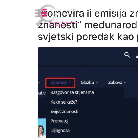
Promovira li emisija
NOVOSTI
PROVJEREN
znanosti“ međunarodnu
svjetski poredak kao 