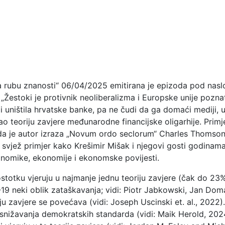
rubu znanosti“ 06/04/2025 emitirana je epizoda pod naslov
. „Žestoki je protivnik neoliberalizma i Europske unije pozna
 i uništila hrvatske banke, pa ne čudi da ga domaći mediji
vao teoriju zavjere međunarodne financijske oligarhije. Primj
 da je autor izraza „Novum ordo seclorum“ Charles Thomso
e svjež primjer kako Krešimir Mišak i njegovi gosti godinam
onomike, ekonomije i ekonomske povijesti.
otku vjeruju u najmanje jednu teoriju zavjere (čak do 23%)
19 neki oblik zataškavanja; vidi: Piotr Jabkowski, Jan Dom
iju zavjere se povećava (vidi: Joseph Uscinski et. al., 2022).
 snižavanja demokratskih standarda (vidi: Maik Herold, 2024