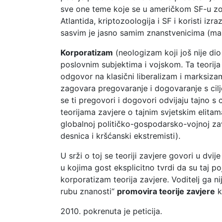
sve one teme koje se u američkom SF-u zov
Atlantida, kriptozoologija i SF i koristi iz
sasvim je jasno samim znanstvenicima (masn
Korporatizam
(neologizam koji još nije dio
poslovnim subjektima i vojskom. Ta teorija 
odgovor na klasični liberalizam i marksiz
zagovara pregovaranje i dogovaranje s cilj
se ti pregovori i dogovori odvijaju tajno s 
teorijama zavjere o tajnim svjetskim elitama
globalnoj političko-gospodarsko-vojnoj zav
desnica i kršćanski ekstremisti).
U srži o toj se teoriji zavjere govori u dvi
u kojima gost eksplicitno tvrdi da su taj po
korporatizam teorija zavjere. Voditelj ga 
rubu znanosti“
promovira teorije zavjere
k
2010. pokrenuta je peticija.