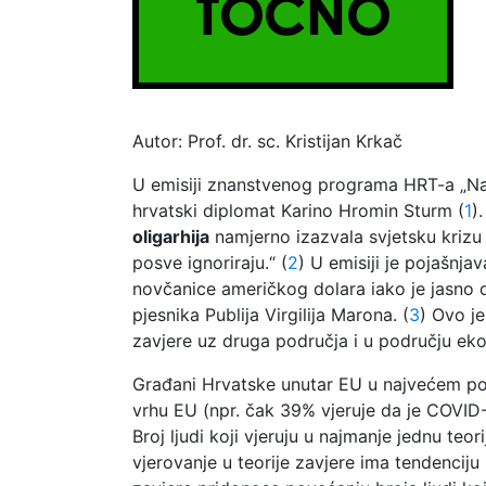
Autor: Prof. dr. sc. Kristijan Krkač
U emisiji znanstvenog programa HRT-a „Na 
hrvatski diplomat Karino Hromin Sturm (
1
)
oligarhija
namjerno izazvala svjetsku krizu
posve ignoriraju.“ (
2
) U emisiji je pojašnja
novčanice američkog dolara iako je jasno
pjesnika Publija Virgilija Marona. (
3
) Ovo j
zavjere uz druga područja i u području ek
Građani Hrvatske unutar EU u najvećem post
vrhu EU (npr. čak 39% vjeruje da je COVID-
Broj ljudi koji vjeruju u najmanje jednu teor
vjerovanje u teorije zavjere ima tendenciju