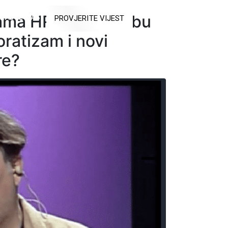
rama HRT-a „Na rubu
RAJTE NAS
PROVJERITE VIJEST
ratizam i novi
re?