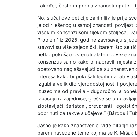
Također, često ih prema znanosti upute i dje
No, slučaj ove peticije zanimljiv je prije 
je od riješenog u samoj znanosti, povijesti
visokim konsenzusom tijekom stoljeća. Dá
Problem“ iz 2025. godine završavaju sljedećim
stavovi su više zajednički, barem što se ti
netko pokušao okrenuti alate i obveze znanos
konsenzus samo kako bi napravili mjesta za a
opetovano naglašavajući da su znanstvenici
interesa kako bi pokušali legitimizirati vl
izgubila velik dio vjerodostojnosti i povjer
izuzecima od pravila – dugoročno, a ponekad
izbacuju iz zajednice, greške se popravlja
zlostavljači, šarlatani, prevaranti i egoist
pobrinuti za takve slučajeve.“ (Bárdos i Tu
Jasno je kako znanstvenici vide pitanje raz
barem navedene teme kojima se K. Mišak ba