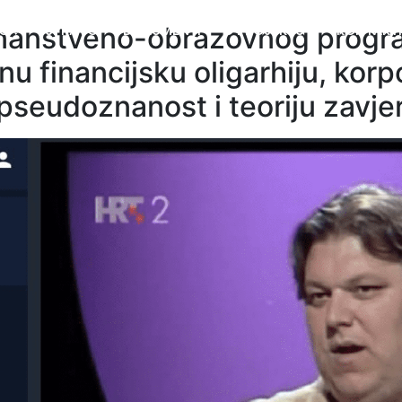
 znanstveno-obrazovnog prog
O ↓
ISPRAVCI
DOKUMENTI
O PROJEKTU ↓
KONTAKTI
 financijsku oligarhiju, korpo
pseudoznanost i teoriju zavje