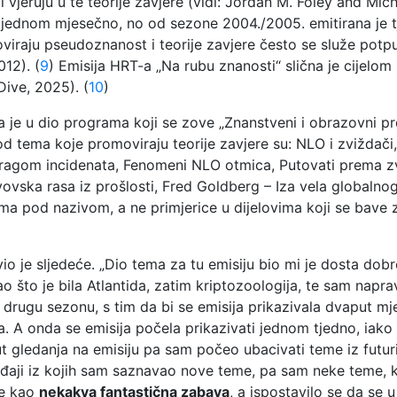
i vjeruju u te teorije zavjere (vidi: Jordan M. Foley and Mic
a jednom mjesečno, no od sezone 2004./2005. emitirana je t
oviraju pseudoznanost i teorije zavjere često se služe potpu
012). (
9
) Emisija HRT-a „Na rubu znanosti“ slična je cijelom
Dive, 2025). (
10
)
a je u dio programa koji se zove „Znanstveni i obrazovni 
 od tema koje promoviraju teorije zavjere su: NLO i zviždači
– Tragom incidenata, Fenomeni NLO otmica, Putovati prema z
vska rasa iz prošlosti, Fred Goldberg – Iza vela globalnog 
ma pod nazivom, a ne primjerice u dijelovima koji se bave zab
vio je sljedeće. „Dio tema za tu emisiju bio mi je dosta do
to je bila Atlantida, zatim kriptozoologija, te sam naprav
 drugu sezonu, s tim da bi se emisija prikazivala dvaput mj
a. A onda se emisija počela prikazivati jednom tjedno, iako
 gledanja na emisiju pa sam počeo ubacivati teme iz futuri
ađaji iz kojih sam saznavao nove teme, pa sam neke teme, k
ne kao
nekakva fantastična zabava
, a ispostavilo se da se u