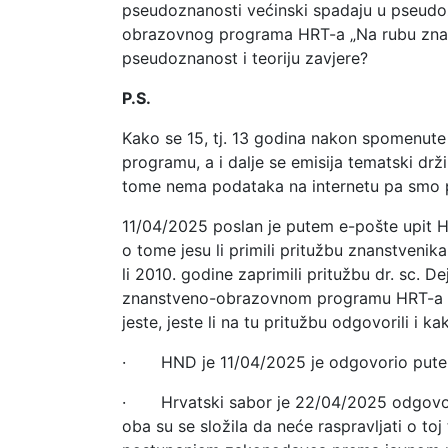
pseudoznanosti većinski spadaju u pseudozn
obrazovnog programa HRT-a „Na rubu znanos
pseudoznanost i teoriju zavjere?
P.S.
Kako se 15, tj. 13 godina nakon spomenute
programu, a i dalje se emisija tematski dr
tome nema podataka na internetu pa smo po
11/04/2025 poslan je putem e-pošte upit 
o tome jesu li primili pritužbu znanstvenika
li 2010. godine zaprimili pritužbu dr. sc. D
znanstveno-obrazovnom programu HRT-a te
jeste, jeste li na tu pritužbu odgovorili i kak
· HND je 11/04/2025 je odgovorio putem e-
· Hrvatski sabor je 22/04/2025 odgovorio 
oba su se složila da neće raspravljati o toj 