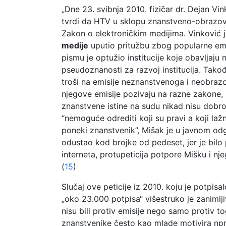
„Dne 23. svibnja 2010. fizičar dr. Dejan Vin
tvrdi da HTV u sklopu znanstveno-obrazo
Zakon o elektroničkim medijima. Vinković 
medije
uputio pritužbu zbog popularne emi
pismu je optužio institucije koje obavljaj
pseudoznanosti za razvoj institucija. Tak
troši na emisije neznanstvenoga i neobrazo
njegove emisije pozivaju na razne zakone, 
znanstvene istine na sudu nikad nisu dobro
“nemoguće odrediti koji su pravi a koji lažn
poneki znanstvenik”, Mišak je u javnom odg
odustao kod brojke od pedeset, jer je bilo 
interneta, protupeticija potpore Mišku i nje
(
15
)
Slučaj ove peticije iz 2010. koju je potpisal
„oko 23.000 potpisa“ višestruko je zanimljiv
nisu bili protiv emisije nego samo protiv 
znanstvenike često kao mlade motivira npr.