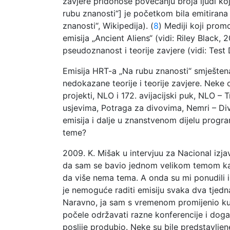
zavjere pridonose povećanju broja ljudi koj
rubu znanosti“] je početkom bila emitiran
znanosti“, Wikipedija). (
8
) Mediji koji prom
emisija „Ancient Aliens“ (vidi: Riley Black, 2
pseudoznanost i teorije zavjere (vidi: Test 
Emisija HRT-a „Na rubu znanosti“ smješten
nedokazane teorije i teorije zavjere. Neke
projekti, NLO i 172. avijacijski puk, NLO 
usjevima, Potraga za divovima, Nemri – Divo
emisija i dalje u znanstvenom dijelu progra
teme?
2009. K. Mišak u intervjuu za Nacional izja
da sam se bavio jednom velikom temom kao š
da više nema tema. A onda su mi ponudili i
je nemoguće raditi emisiju svaka dva tjedn
Naravno, ja sam s vremenom promijenio kut
počele održavati razne konferencije i dog
poslije produbio. Neke su bile predstavlje