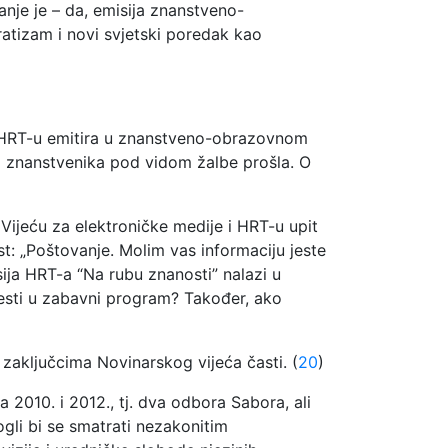
nje je – da, emisija znanstveno-
atizam i novi svjetski poredak kao
na HRT-u emitira u znanstveno-obrazovnom
ja znanstvenika pod vidom žalbe prošla. O
jeću za elektroničke medije i HRT-u upit
kst: „Poštovanje. Molim vas informaciju jeste
isija HRT-a “Na rubu znanosti” nalazi u
sti u zabavni program? Također, ako
zaključcima Novinarskog vijeća časti. (
20
)
010. i 2012., tj. dva odbora Sabora, ali
mogli bi se smatrati nezakonitim