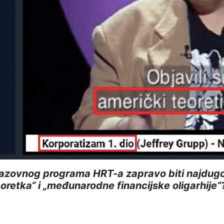
razovnog programa HRT-a zapravo biti najdugov
retka“ i „međunarodne financijske oligarhije“