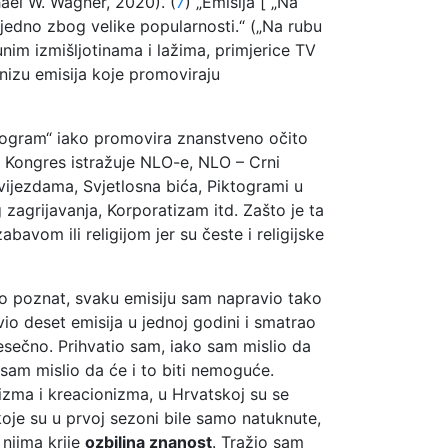
hael W. Wagner, 2020). (
7
) „Emisija [ „Na
jedno zbog velike popularnosti.“ („Na rubu
nim izmišljotinama i lažima, primjerice TV
 nizu emisija koje promoviraju
program“ iako promovira znanstveno očito
, Kongres istražuje NLO-e, NLO – Crni
vijezdama, Svjetlosna bića, Piktogrami u
zagrijavanja, Korporatizam itd. Zašto je ta
avom ili religijom jer su česte i religijske
bro poznat, svaku emisiju sam napravio tako
io deset emisija u jednoj godini i smatrao
esečno. Prihvatio sam, iako sam mislio da
 sam mislio da će i to biti nemoguće.
zma i kreacionizma, u Hrvatskoj su se
oje su u prvoj sezoni bile samo natuknute,
 njima krije
ozbiljna znanost
. Tražio sam