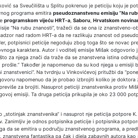
ković sa Sveučilišta u Splitu pokrenuo je peticiju koju je po
vnog programa emitira
pseudoznanstvenu emisiju “Na rub
je
programskom vijeću HRT-a
,
Saboru
,
Hrvatskom novina
sije “Na rubu znanosti”, tražeći da se ona iz znanstveno-
u nadzor nad radom HRT-a da ne razlikuju znanost od pseudo
ođer, potpisnici peticije negoduju zbog toga što se novac
vnoga karaktera. Autor i voditelj emisije Mišak odgovorio j
što za njega znači da traže da se znanstvena istina određu
 prošle.“ Također je napomenuo da su kod njega u emisiji bi
i znanstvenici”. Na tvrdnju u Vinkovićevoj pritužbi da “ponek
ovoru napomenuo da je probao izbrojiti koliko je doktora zn
previše za brojiti. Nasuprot peticiji znanstvenika protiv Mi
govoj emisiji. Ta druga peticija prikupila je oko 23 000 potpi
o „stotinjak znanstvenika“ i nasuprot nje peticija potpore K. 
. Zanimljiv je odnos potpisnika peticije i potpisnika potpor
toga da se emitira u području znanstvenog programa, a pred
 znanstvena fantastika pa čak i djela zabavnih autora kao 