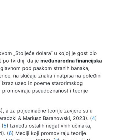
om „Stoljeće dolara“ u kojoj je gost bio
t po tvrdnji da je
međunarodna financijska
, uglavnom pod paskom stranih banaka,
erice, na slučaju znaka i natpisa na poleđini
n izraz uzeo iz poeme starorimskog
a promoviraju pseudoznanost i teorije
, a za pojedinačne teorije zavjere su u
aradzki & Mariusz Baranowski, 2023). (
4
)
 (
5
) Između ostalih negativnih učinaka,
). (
6
) Mediji koji promoviraju teorije