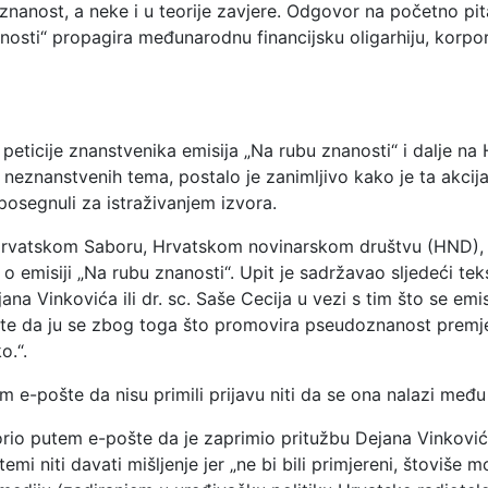
anost, a neke i u teorije zavjere. Odgovor na početno pita
ti“ propagira međunarodnu financijsku oligarhiju, korpor
 peticije znanstvenika emisija „Na rubu znanosti“ i dalje 
ži neznanstvenih tema, postalo je zanimljivo kako je ta akci
segnuli za istraživanjem izvora.
Hrvatskom Saboru, Hrvatskom novinarskom društvu (HND), Vi
 o emisiji „Na rubu znanosti“. Upit je sadržavao sljedeći te
ejana Vinkovića ili dr. sc. Saše Cecija u vezi s tim što se em
 da ju se zbog toga što promovira pseudoznanost premje
o.“.
pošte da nisu primili prijavu niti da se ona nalazi među 
putem e-pošte da je zaprimio pritužbu Dejana Vinkovića 2
temi niti davati mišljenje jer „ne bi bili primjereni, štoviše 