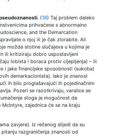
 pseudoznanosti
. (
18
) Taj problem daleko
znanstvenicima prihvaćene s abnormalno
eudoscience, and the Demarcation
avljate o njoj ili je čak zlorabite. Ali
toje možda stotine slučajeva u kojima je
 ili kritiziraju dobro uspostavljeni
u lobista i boraca protiv cijepljenja) – ili
e i jake financijske sposobnosti (sukoba)
novih demarkacionista). Iako je znanost
jući ih bilo proglašavajući ih pojedinačnim
lja. Pozeri se razotkrivaju, varalice se
no tumačenje stoga je mogućnost da
e McIntyre, zajednica će se na kraju
ama zavjere). Iz rečenog slijedi da su
pitanju razgraničenja znanosti od