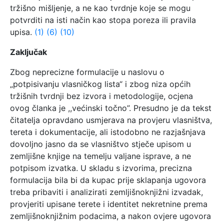
tržišno mišljenje, a ne kao tvrdnje koje se mogu
potvrditi na isti način kao stopa poreza ili pravila
upisa.
(1)
(6)
(10)
Zaključak
Zbog neprecizne formulacije u naslovu o
„potpisivanju vlasničkog lista“ i zbog niza općih
tržišnih tvrdnji bez izvora i metodologije, ocjena
ovog članka je ,,većinski točno”. Presudno je da tekst
čitatelja opravdano usmjerava na provjeru vlasništva,
tereta i dokumentacije, ali istodobno ne razjašnjava
dovoljno jasno da se vlasništvo stječe upisom u
zemljišne knjige na temelju valjane isprave, a ne
potpisom izvatka. U skladu s izvorima, precizna
formulacija bila bi da kupac prije sklapanja ugovora
treba pribaviti i analizirati zemljišnoknjižni izvadak,
provjeriti upisane terete i identitet nekretnine prema
zemljišnoknjižnim podacima, a nakon ovjere ugovora