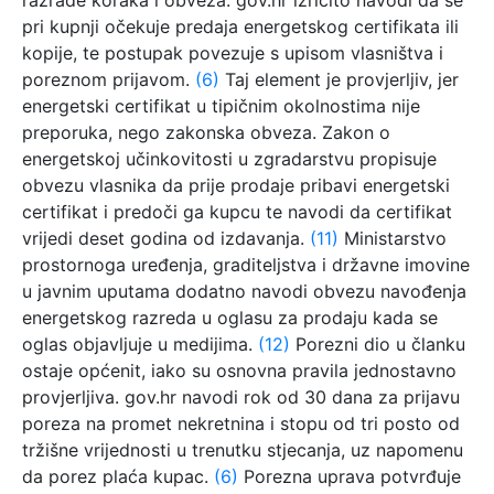
pri kupnji očekuje predaja energetskog certifikata ili
kopije, te postupak povezuje s upisom vlasništva i
poreznom prijavom.
(6)
Taj element je provjerljiv, jer
energetski certifikat u tipičnim okolnostima nije
preporuka, nego zakonska obveza. Zakon o
energetskoj učinkovitosti u zgradarstvu propisuje
obvezu vlasnika da prije prodaje pribavi energetski
certifikat i predoči ga kupcu te navodi da certifikat
vrijedi deset godina od izdavanja.
(11)
Ministarstvo
prostornoga uređenja, graditeljstva i državne imovine
u javnim uputama dodatno navodi obvezu navođenja
energetskog razreda u oglasu za prodaju kada se
oglas objavljuje u medijima.
(12)
Porezni dio u članku
ostaje općenit, iako su osnovna pravila jednostavno
provjerljiva. gov.hr navodi rok od 30 dana za prijavu
poreza na promet nekretnina i stopu od tri posto od
tržišne vrijednosti u trenutku stjecanja, uz napomenu
da porez plaća kupac.
(6)
Porezna uprava potvrđuje