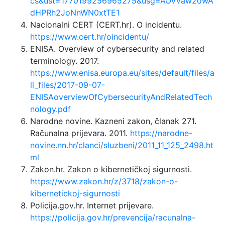
cs&ust=1770199256965275&usg=AOvVaw2owA
dHPRh2JoNnWN0xtTE1
Nacionalni CERT (CERT.hr). O incidentu.
https://www.cert.hr/oincidentu/
ENISA. Overview of cybersecurity and related
terminology. 2017.
https://www.enisa.europa.eu/sites/default/files/a
ll_files/2017-09-07-
ENISAoverviewOfCybersecurityAndRelatedTech
nology.pdf
Narodne novine. Kazneni zakon, članak 271.
Računalna prijevara. 2011.
https://narodne-
novine.nn.hr/clanci/sluzbeni/2011_11_125_2498.ht
ml
Zakon.hr. Zakon o kibernetičkoj sigurnosti.
https://www.zakon.hr/z/3718/zakon-o-
kibernetickoj-sigurnosti
Policija.gov.hr. Internet prijevare.
https://policija.gov.hr/prevencija/racunalna-