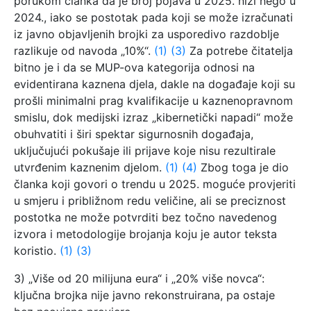
porukom članka da je broj pojava u 2025. niži nego u
2024., iako se postotak pada koji se može izračunati
iz javno objavljenih brojki za usporedivo razdoblje
razlikuje od navoda „10%“.
(1)
(3)
Za potrebe čitatelja
bitno je i da se MUP-ova kategorija odnosi na
evidentirana kaznena djela, dakle na događaje koji su
prošli minimalni prag kvalifikacije u kaznenopravnom
smislu, dok medijski izraz „kibernetički napadi“ može
obuhvatiti i širi spektar sigurnosnih događaja,
uključujući pokušaje ili prijave koje nisu rezultirale
utvrđenim kaznenim djelom.
(1)
(4)
Zbog toga je dio
članka koji govori o trendu u 2025. moguće provjeriti
u smjeru i približnom redu veličine, ali se preciznost
postotka ne može potvrditi bez točno navedenog
izvora i metodologije brojanja koju je autor teksta
koristio.
(1)
(3)
3) „Više od 20 milijuna eura“ i „20% više novca“:
ključna brojka nije javno rekonstruirana, pa ostaje