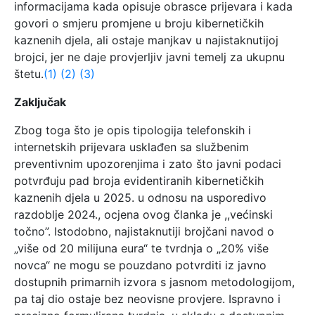
informacijama kada opisuje obrasce prijevara i kada
govori o smjeru promjene u broju kibernetičkih
kaznenih djela, ali ostaje manjkav u najistaknutijoj
brojci, jer ne daje provjerljiv javni temelj za ukupnu
štetu.
(1)
(2)
(3)
Zaključak
Zbog toga što je opis tipologija telefonskih i
internetskih prijevara usklađen sa službenim
preventivnim upozorenjima i zato što javni podaci
potvrđuju pad broja evidentiranih kibernetičkih
kaznenih djela u 2025. u odnosu na usporedivo
razdoblje 2024., ocjena ovog članka je ,,većinski
točno”. Istodobno, najistaknutiji brojčani navod o
„više od 20 milijuna eura“ te tvrdnja o „20% više
novca“ ne mogu se pouzdano potvrditi iz javno
dostupnih primarnih izvora s jasnom metodologijom,
pa taj dio ostaje bez neovisne provjere. Ispravno i