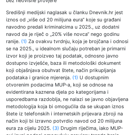
bez neovisne provjere
Središnji medijski naglasak u članku Dnevnik.hr jest
iznos od „više od 20 milijuna eura“ koje su građani
navodno predali kriminalcima u 2025., uz dodatni
navod da je riječ o „20% više novca“ nego godinu
ranije.
(1)
Za ovakvu tvrdnju, koja je brojčana i odnosi
se na 2025., u idealnom slučaju potreban je primarni
izvor koji je proizveo taj podatak, odnosno javno
dostupno izvješće, baza ili metodološki dokument
koji objašnjava obuhvat štete, način prikupljanja
podataka i granice mjerenja.
(1)
U dostupnim
otvorenim podacima MUP-a, koji se odnose na
evidentirana kaznena djela po kategorijama i
usporedbama razdoblja, ne nalazi se javno objavljena
metodologija koja bi omogućila da se ukupan iznos
štete iz telefonskih i internetskih prijevara zbroji na
način koji bi izravno potvrdio navod od 20 milijuna
eura za cijelu 2025.
(3)
Drugim riječima, iako MUP-