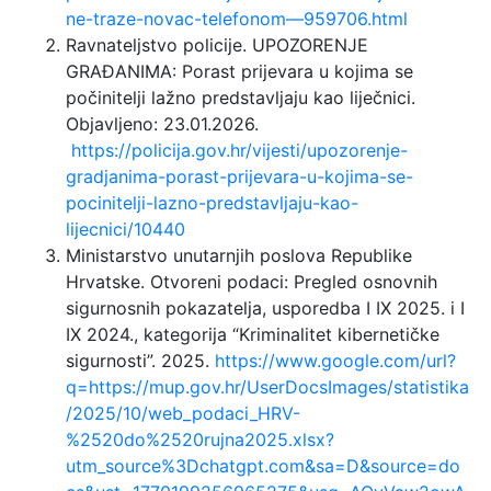
ne-traze-novac-telefonom—959706.html
Ravnateljstvo policije. UPOZORENJE
GRAĐANIMA: Porast prijevara u kojima se
počinitelji lažno predstavljaju kao liječnici.
Objavljeno: 23.01.2026.
https://policija.gov.hr/vijesti/upozorenje-
gradjanima-porast-prijevara-u-kojima-se-
pocinitelji-lazno-predstavljaju-kao-
lijecnici/10440
Ministarstvo unutarnjih poslova Republike
Hrvatske. Otvoreni podaci: Pregled osnovnih
sigurnosnih pokazatelja, usporedba I IX 2025. i I
IX 2024., kategorija “Kriminalitet kibernetičke
sigurnosti”. 2025.
https://www.google.com/url?
q=https://mup.gov.hr/UserDocsImages/statistika
/2025/10/web_podaci_HRV-
%2520do%2520rujna2025.xlsx?
utm_source%3Dchatgpt.com&sa=D&source=do