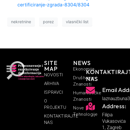
certificiranje-zgrada-8304/8304
nekretnine
porez
vlasnički list
SITE
NEWS
MAP
Ekonomija
KONTAKTIRAJ
NOVOSTI
Društvene
NAS
ARHIVA
Znanosti
Email Add
ISPRAVCI
Humanističke
laznauzbuna
Znanosti
O
Address:
PROJEKTU
Nove
Tehnologije
Filipa
KONTAKTIRAJTE
Vukasovića
NAS
1, Zagreb