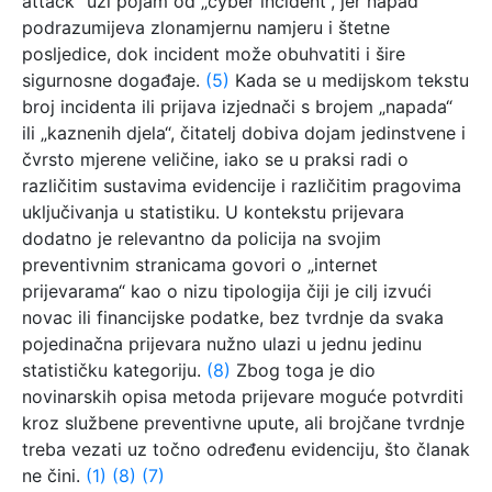
attack“ uži pojam od „cyber incident“, jer napad
podrazumijeva zlonamjernu namjeru i štetne
posljedice, dok incident može obuhvatiti i šire
sigurnosne događaje.
(5)
Kada se u medijskom tekstu
broj incidenta ili prijava izjednači s brojem „napada“
ili „kaznenih djela“, čitatelj dobiva dojam jedinstvene i
čvrsto mjerene veličine, iako se u praksi radi o
različitim sustavima evidencije i različitim pragovima
uključivanja u statistiku. U kontekstu prijevara
dodatno je relevantno da policija na svojim
preventivnim stranicama govori o „internet
prijevarama“ kao o nizu tipologija čiji je cilj izvući
novac ili financijske podatke, bez tvrdnje da svaka
pojedinačna prijevara nužno ulazi u jednu jedinu
statističku kategoriju.
(8)
Zbog toga je dio
novinarskih opisa metoda prijevare moguće potvrditi
kroz službene preventivne upute, ali brojčane tvrdnje
treba vezati uz točno određenu evidenciju, što članak
ne čini.
(1)
(8)
(7)