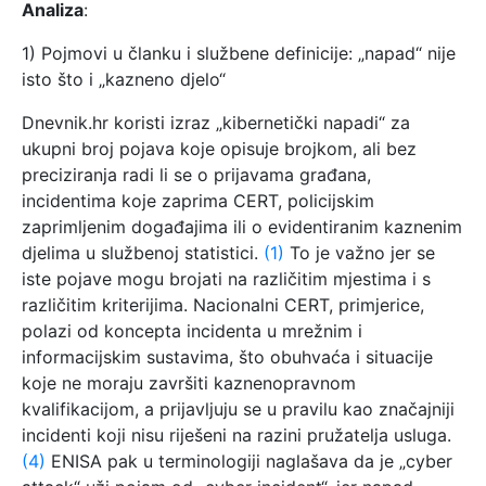
Analiza
:
1) Pojmovi u članku i službene definicije: „napad“ nije
isto što i „kazneno djelo“
Dnevnik.hr koristi izraz „kibernetički napadi“ za
ukupni broj pojava koje opisuje brojkom, ali bez
preciziranja radi li se o prijavama građana,
incidentima koje zaprima CERT, policijskim
zaprimljenim događajima ili o evidentiranim kaznenim
djelima u službenoj statistici.
(1)
To je važno jer se
iste pojave mogu brojati na različitim mjestima i s
različitim kriterijima. Nacionalni CERT, primjerice,
polazi od koncepta incidenta u mrežnim i
informacijskim sustavima, što obuhvaća i situacije
koje ne moraju završiti kaznenopravnom
kvalifikacijom, a prijavljuju se u pravilu kao značajniji
incidenti koji nisu riješeni na razini pružatelja usluga.
(4)
ENISA pak u terminologiji naglašava da je „cyber