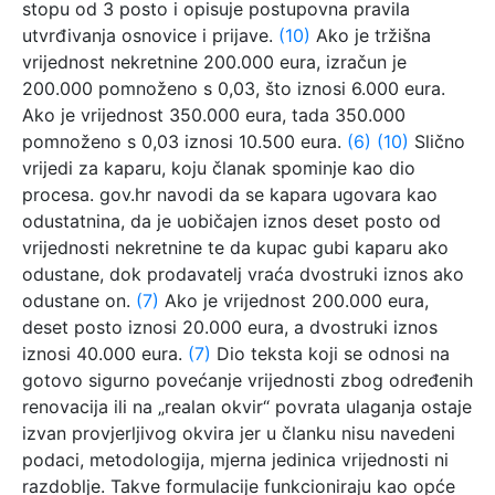
stopu od 3 posto i opisuje postupovna pravila
utvrđivanja osnovice i prijave.
(10)
Ako je tržišna
vrijednost nekretnine 200.000 eura, izračun je
200.000 pomnoženo s 0,03, što iznosi 6.000 eura.
Ako je vrijednost 350.000 eura, tada 350.000
pomnoženo s 0,03 iznosi 10.500 eura.
(6)
(10)
Slično
vrijedi za kaparu, koju članak spominje kao dio
procesa. gov.hr navodi da se kapara ugovara kao
odustatnina, da je uobičajen iznos deset posto od
vrijednosti nekretnine te da kupac gubi kaparu ako
odustane, dok prodavatelj vraća dvostruki iznos ako
odustane on.
(7)
Ako je vrijednost 200.000 eura,
deset posto iznosi 20.000 eura, a dvostruki iznos
iznosi 40.000 eura.
(7)
Dio teksta koji se odnosi na
gotovo sigurno povećanje vrijednosti zbog određenih
renovacija ili na „realan okvir“ povrata ulaganja ostaje
izvan provjerljivog okvira jer u članku nisu navedeni
podaci, metodologija, mjerna jedinica vrijednosti ni
razdoblje. Takve formulacije funkcioniraju kao opće