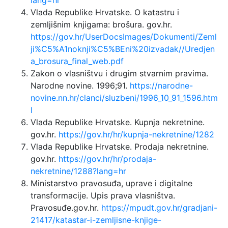
Vlada Republike Hrvatske. O katastru i
zemljišnim knjigama: brošura. gov.hr.
https://gov.hr/UserDocsImages/Dokumenti/Zeml
ji%C5%A1noknji%C5%BEni%20izvadak//Uredjen
a_brosura_final_web.pdf
Zakon o vlasništvu i drugim stvarnim pravima.
Narodne novine. 1996;91.
https://narodne-
novine.nn.hr/clanci/sluzbeni/1996_10_91_1596.htm
l
Vlada Republike Hrvatske. Kupnja nekretnine.
gov.hr.
https://gov.hr/hr/kupnja-nekretnine/1282
Vlada Republike Hrvatske. Prodaja nekretnine.
gov.hr.
https://gov.hr/hr/prodaja-
nekretnine/1288?lang=hr
Ministarstvo pravosuđa, uprave i digitalne
transformacije. Upis prava vlasništva.
Pravosuđe.gov.hr.
https://mpudt.gov.hr/gradjani-
21417/katastar-i-zemljisne-knjige-