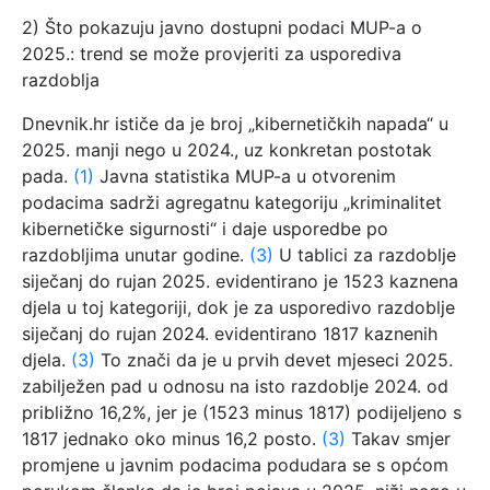
2) Što pokazuju javno dostupni podaci MUP-a o
2025.: trend se može provjeriti za usporediva
razdoblja
Dnevnik.hr ističe da je broj „kibernetičkih napada“ u
2025. manji nego u 2024., uz konkretan postotak
pada.
(1)
Javna statistika MUP-a u otvorenim
podacima sadrži agregatnu kategoriju „kriminalitet
kibernetičke sigurnosti“ i daje usporedbe po
razdobljima unutar godine.
(3)
U tablici za razdoblje
siječanj do rujan 2025. evidentirano je 1523 kaznena
djela u toj kategoriji, dok je za usporedivo razdoblje
siječanj do rujan 2024. evidentirano 1817 kaznenih
djela.
(3)
To znači da je u prvih devet mjeseci 2025.
zabilježen pad u odnosu na isto razdoblje 2024. od
približno 16,2%, jer je (1523 minus 1817) podijeljeno s
1817 jednako oko minus 16,2 posto.
(3)
Takav smjer
promjene u javnim podacima podudara se s općom