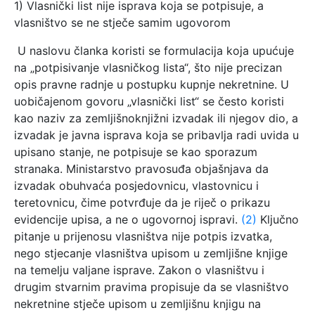
1) Vlasnički list nije isprava koja se potpisuje, a
vlasništvo se ne stječe samim ugovorom
U naslovu članka koristi se formulacija koja upućuje
na „potpisivanje vlasničkog lista“, što nije precizan
opis pravne radnje u postupku kupnje nekretnine. U
uobičajenom govoru „vlasnički list“ se često koristi
kao naziv za zemljišnoknjižni izvadak ili njegov dio, a
izvadak je javna isprava koja se pribavlja radi uvida u
upisano stanje, ne potpisuje se kao sporazum
stranaka. Ministarstvo pravosuđa objašnjava da
izvadak obuhvaća posjedovnicu, vlastovnicu i
teretovnicu, čime potvrđuje da je riječ o prikazu
evidencije upisa, a ne o ugovornoj ispravi.
(2)
Ključno
pitanje u prijenosu vlasništva nije potpis izvatka,
nego stjecanje vlasništva upisom u zemljišne knjige
na temelju valjane isprave. Zakon o vlasništvu i
drugim stvarnim pravima propisuje da se vlasništvo
nekretnine stječe upisom u zemljišnu knjigu na