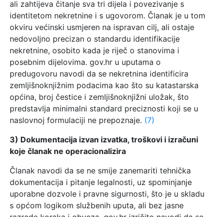
ali zahtijeva čitanje sva tri dijela i povezivanje s
identitetom nekretnine i s ugovorom. Članak je u tom
okviru većinski usmjeren na ispravan cilj, ali ostaje
nedovoljno precizan o standardu identifikacije
nekretnine, osobito kada je riječ o stanovima i
posebnim dijelovima. gov.hr u uputama o
predugovoru navodi da se nekretnina identificira
zemljišnoknjižnim podacima kao što su katastarska
općina, broj čestice i zemljišnoknjižni uložak, što
predstavlja minimalni standard preciznosti koji se u
naslovnoj formulaciji ne prepoznaje.
(7)
3) Dokumentacija izvan izvatka, troškovi i izračuni
koje članak ne operacionalizira
Članak navodi da se ne smije zanemariti tehnička
dokumentacija i pitanje legalnosti, uz spominjanje
uporabne dozvole i pravne sigurnosti, što je u skladu
s općom logikom službenih uputa, ali bez jasne
razrade koraka i obveza. gov.hr izričito navodi da se