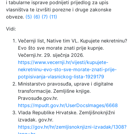
i tabularne isprave podnijeti prijedlog za upis
vlasništva te izvršiti porezne i druge zakonske
obveze.
(5)
(6)
(7)
(11)
Vidi:
Večernji list, Native tim VL. Kupujete nekretninu?
Evo što sve morate znati prije kupnje.
Večernji.hr. 29. siječnja 2026.
https://www.vecernji.hr/vijesti/kupujete-
nekretninu-evo-sto-sve-morate-znati-prije-
potpisivanja-vlasnickog-lista-1929179
Ministarstvo pravosuđa, uprave i digitalne
transformacije. Zemljišne knjige.
Pravosuđe.gov.hr.
https://mpudt.gov.hr/UserDocsImages/6668
Vlada Republike Hrvatske. Zemljišnoknjižni
izvadak. gov.hr.
https://gov.hr/hr/zemljisnoknjizni-izvadak/1308?
lang=hr