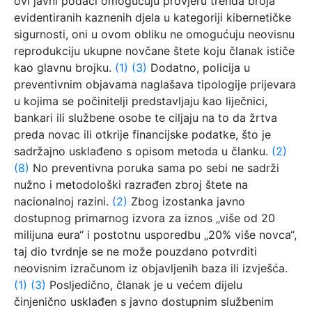
ovi javni podaci omogućuju provjeru trenda broja
evidentiranih kaznenih djela u kategoriji kibernetičke
sigurnosti, oni u ovom obliku ne omogućuju neovisnu
reprodukciju ukupne novčane štete koju članak ističe
kao glavnu brojku.
(1)
(3)
Dodatno, policija u
preventivnim objavama naglašava tipologije prijevara
u kojima se počinitelji predstavljaju kao liječnici,
bankari ili službene osobe te ciljaju na to da žrtva
preda novac ili otkrije financijske podatke, što je
sadržajno usklađeno s opisom metoda u članku.
(2)
(8)
No preventivna poruka sama po sebi ne sadrži
nužno i metodološki razrađen zbroj štete na
nacionalnoj razini.
(2)
Zbog izostanka javno
dostupnog primarnog izvora za iznos „više od 20
milijuna eura“ i postotnu usporedbu „20% više novca“,
taj dio tvrdnje se ne može pouzdano potvrditi
neovisnim izračunom iz objavljenih baza ili izvješća.
(1)
(3)
Posljedično, članak je u većem dijelu
činjenično usklađen s javno dostupnim službenim