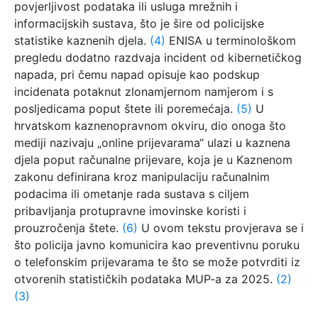
povjerljivost podataka ili usluga mrežnih i
informacijskih sustava, što je šire od policijske
statistike kaznenih djela.
(4)
ENISA u terminološkom
pregledu dodatno razdvaja incident od kibernetičkog
napada, pri čemu napad opisuje kao podskup
incidenata potaknut zlonamjernom namjerom i s
posljedicama poput štete ili poremećaja.
(5)
U
hrvatskom kaznenopravnom okviru, dio onoga što
mediji nazivaju „online prijevarama“ ulazi u kaznena
djela poput računalne prijevare, koja je u Kaznenom
zakonu definirana kroz manipulaciju računalnim
podacima ili ometanje rada sustava s ciljem
pribavljanja protupravne imovinske koristi i
prouzročenja štete.
(6)
U ovom tekstu provjerava se i
što policija javno komunicira kao preventivnu poruku
o telefonskim prijevarama te što se može potvrditi iz
otvorenih statističkih podataka MUP-a za 2025.
(2)
(3)