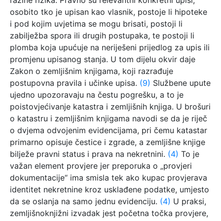
osobito tko je upisan kao vlasnik, postoje li hipoteke
i pod kojim uvjetima se mogu brisati, postoji li
zabilježba spora ili drugih postupaka, te postoji li
plomba koja upućuje na neriješeni prijedlog za upis ili
promjenu upisanog stanja. U tom dijelu okvir daje
Zakon o zemljišnim knjigama, koji razrađuje
postupovna pravila i učinke upisa.
(9)
Službene upute
ujedno upozoravaju na čestu pogrešku, a to je
poistovjećivanje katastra i zemljišnih knjiga. U brošuri
o katastru i zemljišnim knjigama navodi se da je riječ
o dvjema odvojenim evidencijama, pri čemu katastar
primarno opisuje čestice i zgrade, a zemljišne knjige
bilježe pravni status i prava na nekretnini.
(4)
To je
važan element provjere jer preporuka o „provjeri
dokumentacije“ ima smisla tek ako kupac provjerava
identitet nekretnine kroz usklađene podatke, umjesto
da se oslanja na samo jednu evidenciju.
(4)
U praksi,
zemljišnoknjižni izvadak jest početna točka provjere,