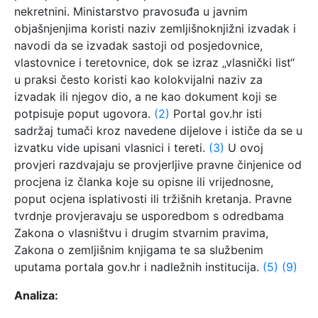
nekretnini. Ministarstvo pravosuđa u javnim
objašnjenjima koristi naziv zemljišnoknjižni izvadak i
navodi da se izvadak sastoji od posjedovnice,
vlastovnice i teretovnice, dok se izraz „vlasnički list“
u praksi često koristi kao kolokvijalni naziv za
izvadak ili njegov dio, a ne kao dokument koji se
potpisuje poput ugovora.
(2)
Portal gov.hr isti
sadržaj tumači kroz navedene dijelove i ističe da se u
izvatku vide upisani vlasnici i tereti.
(3)
U ovoj
provjeri razdvajaju se provjerljive pravne činjenice od
procjena iz članka koje su opisne ili vrijednosne,
poput ocjena isplativosti ili tržišnih kretanja. Pravne
tvrdnje provjeravaju se usporedbom s odredbama
Zakona o vlasništvu i drugim stvarnim pravima,
Zakona o zemljišnim knjigama te sa službenim
uputama portala gov.hr i nadležnih institucija.
(5)
(9)
Analiza: