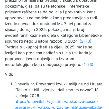
precizno formulirana tvrdnja, u skladu s dostupnim
dokazima, glasi da su telefonske i internetske
prijevare raširene te da policija i preventivni kanali
upozoravaju na modele lažnog predstavljanja radi
iznude novca, dok dostupni MUP-ovi podaci za
siječanj do rujan 2025. pokazuju manji broj
evidentiranih kaznenih djela u kategoriji kibernetičke
sigurnosti nego u istom razdoblju 2024.
(2)
(3)
Tvrdnja o ukupnoj šteti za cijelu 2025. može se
iznijeti kao procjena nadležnih tijela tek kada je
popraćena javno objavljenim izvorom i
metodologijom koja omogućuje provjeru.
(1)
(3)
Vidi:
Dnevnik.hr. Prevaranti izvukli milijune od Hrvata:
“Toliko su bili uvjerljivi, dali smo im novac”. 13.
siječnja 2026.
https://dnevnik.hr/vijesti/hrvatska/sve-cesce-
prevare-u-hrvatskoj-drzavne-institucije-nikada-