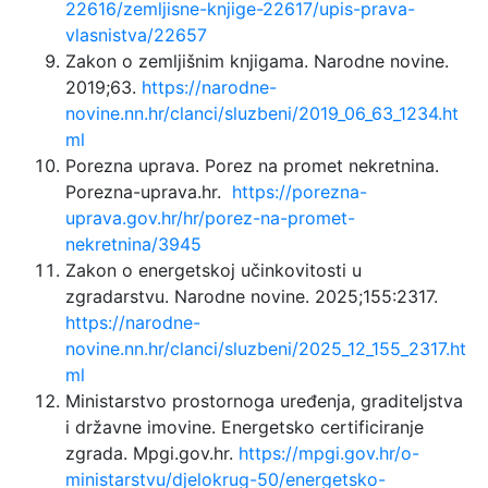
22616/zemljisne-knjige-22617/upis-prava-
vlasnistva/22657
Zakon o zemljišnim knjigama. Narodne novine.
2019;63.
https://narodne-
novine.nn.hr/clanci/sluzbeni/2019_06_63_1234.ht
ml
Porezna uprava. Porez na promet nekretnina.
Porezna-uprava.hr.
https://porezna-
uprava.gov.hr/hr/porez-na-promet-
nekretnina/3945
Zakon o energetskoj učinkovitosti u
zgradarstvu. Narodne novine. 2025;155:2317.
https://narodne-
novine.nn.hr/clanci/sluzbeni/2025_12_155_2317.ht
ml
Ministarstvo prostornoga uređenja, graditeljstva
i državne imovine. Energetsko certificiranje
zgrada. Mpgi.gov.hr.
https://mpgi.gov.hr/o-
ministarstvu/djelokrug-50/energetsko-