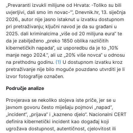
„Prevaranti izvukli milijune od Hrvata: -Toliko su bili
uvjerljivi, dali smo im novac-’“, Dnevnik.hr, 13. siječnja
2026., autor nije jasno istaknut u izvatku dostupnom
pri pretraživanju; ključni navod je da su građani u
2025. dali kriminalcima „više od 20 milijuna eura“ te
da je zabilježeno „preko 1850 oblika različitih
kibernetičkih napada“, uz usporedbu da je to „10%
manje nego 2024.“, ali uz „20% više novca“ u odnosu
na prethodnu godinu.
(1)
U dostupnom izvatku kroz
pretraživanje nije bilo moguće pouzdano utvrditi je li
izvor fotografije označen.
Područje analize
Provjerava se nekoliko slojeva iste priče, jer se u
javnom govoru često miješaju pojmovi „napad“,
„incident“, „prijava“ i „kazneno djelo“. Nacionalni CERT
definira kibernetički incident kao događaj koji
ugrožava dostupnost, autentičnost, cjelovitost ili