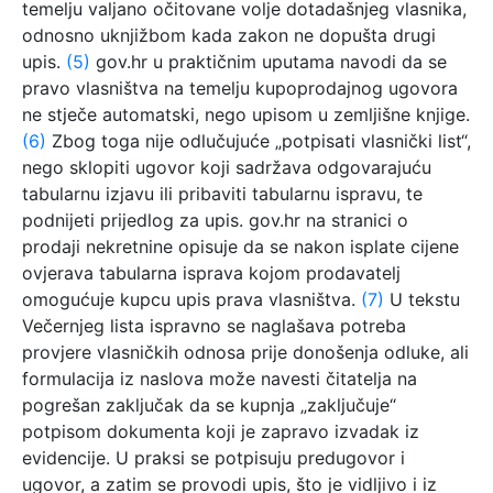
temelju valjano očitovane volje dotadašnjeg vlasnika,
odnosno uknjižbom kada zakon ne dopušta drugi
upis.
(5)
gov.hr u praktičnim uputama navodi da se
pravo vlasništva na temelju kupoprodajnog ugovora
ne stječe automatski, nego upisom u zemljišne knjige.
(6)
Zbog toga nije odlučujuće „potpisati vlasnički list“,
nego sklopiti ugovor koji sadržava odgovarajuću
tabularnu izjavu ili pribaviti tabularnu ispravu, te
podnijeti prijedlog za upis. gov.hr na stranici o
prodaji nekretnine opisuje da se nakon isplate cijene
ovjerava tabularna isprava kojom prodavatelj
omogućuje kupcu upis prava vlasništva.
(7)
U tekstu
Večernjeg lista ispravno se naglašava potreba
provjere vlasničkih odnosa prije donošenja odluke, ali
formulacija iz naslova može navesti čitatelja na
pogrešan zaključak da se kupnja „zaključuje“
potpisom dokumenta koji je zapravo izvadak iz
evidencije. U praksi se potpisuju predugovor i
ugovor, a zatim se provodi upis, što je vidljivo i iz