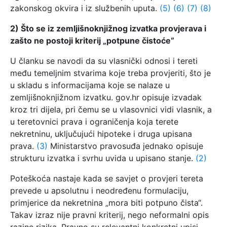
zakonskog okvira i iz službenih uputa.
(5)
(6)
(7)
(8)
2) Što se iz zemljišnoknjižnog izvatka provjerava i
zašto ne postoji kriterij „potpune čistoće“
U članku se navodi da su vlasnički odnosi i tereti
među temeljnim stvarima koje treba provjeriti, što je
u skladu s informacijama koje se nalaze u
zemljišnoknjižnom izvatku. gov.hr opisuje izvadak
kroz tri dijela, pri čemu se u vlasovnici vidi vlasnik, a
u teretovnici prava i ograničenja koja terete
nekretninu, uključujući hipoteke i druga upisana
prava.
(3)
Ministarstvo pravosuđa jednako opisuje
strukturu izvatka i svrhu uvida u upisano stanje.
(2)
Poteškoća nastaje kada se savjet o provjeri tereta
prevede u apsolutnu i neodređenu formulaciju,
primjerice da nekretnina „mora biti potpuno čista“.
Takav izraz nije pravni kriterij, nego neformalni opis
razine rizika. Pravno su relevantni konkretni upisi,